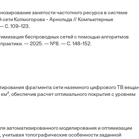
огнозирование занятости частотного ресурса в системе
й сети Колмогорова – Арнольда // Компьютерные
 С. 109–123.
Оптимизация беспроводных сетей с помощью алгоритмов
 практики. — 2025. — №8. — С. 148–152.
тирования фрагмента сети наземного цифрового ТВ веща
 км², обеспечив расчет оптимального покрытия с уровнем
ля автоматизированного моделирования и оптимизации
, учитывая топографические особенности заданной