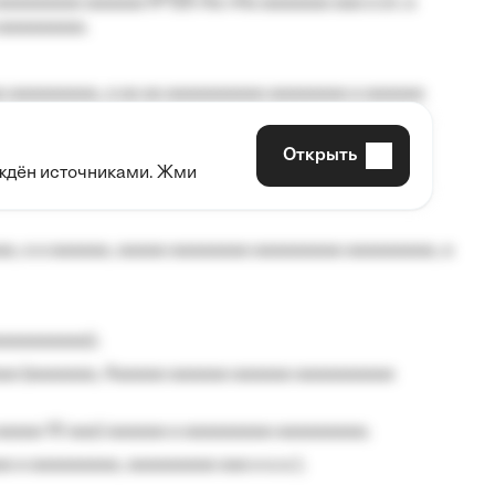
aaaaaaaa aaaaaa №125-Aa «Aa aaaaaaa aaa a a», a
aaaaaaaaa.
 aaaaaaaaa, a aa aa aaaaaaaaaa aaaaaaaa a aaaaaa
Открыть
рждён источниками. Жми
aaaaa aaa, a aaaaaaaaaa, aaaaaa aaaaaa a aaaaaa.
, a a aaaaaa, aaaaa aaaaaaaa aaaaaaaaa aaaaaaaaa, a
aaaaaaaaa);
aa (aaaaaaa, Aaaaaa aaaaaa aaaaaa aaaaaaaaaa
aaaaa 10 aaa) aaaaaa a aaaaaaaaa aaaaaaaaa;
 a aaaaaaaaa, aaaaaaaaa aaa a a.a.);