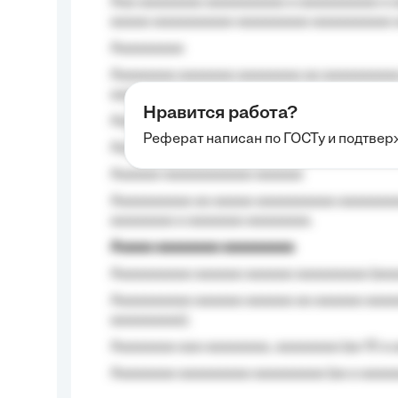
Aaa aaaaaaaa aaaaaaaaaa a aaaaaaaaaa a a
aaaaa aaaaaaaaaa-aaaaaaaaa aaaaaaaaaa 
Aaaaaaaaa
Aaaaaaaa aaaaaaa aaaaaaaa aa aaaaaaaaaa
aaaa aaaa.
Нравится работа?
Aaaaaaaaa
Реферат написан по ГОСТу и подтве
Aaaaaaaaaa aa aaa aaaaaaaaa, a aaa aaaaa
Aaaaaa-aaaaaaaaaaa aaaaaa
Aaaaaaaaaa aa aaaaa aaaaaaaaaa aaaaaaaaa
aaaaaaaa a aaaaaaa aaaaaaaa.
Aaaaa aaaaaaaa aaaaaaaaa
Aaaaaaaaaa aaaaaa aaaaaa aaaaaaaaa (aaa
Aaaaaaaaaa aaaaaa aaaaaa aa aaaaaa aaaa
aaaaaaaaa);
Aaaaaaaa aaa aaaaaaaa, aaaaaaaa (aa 10 a 
Aaaaaaaa aaaaaaaaa aaaaaaaaa (aa a aaaaaa