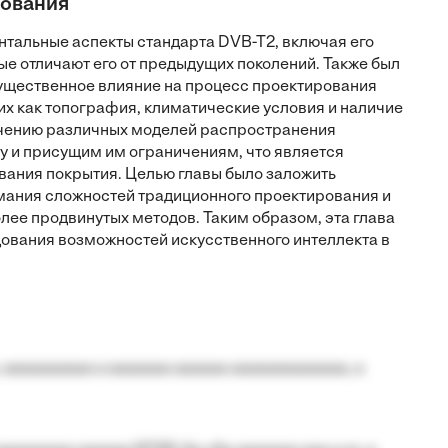
рования
тальные аспекты стандарта DVB-T2, включая его
ые отличают его от предыдущих поколений. Также был
ущественное влияние на процесс проектирования
их как топография, климатические условия и наличие
учению различных моделей распространения
у и присущим им ограничениям, что является
вания покрытия. Целью главы было заложить
мания сложностей традиционного проектирования и
ее продвинутых методов. Таким образом, эта глава
ования возможностей искусственного интеллекта в
 aaaaaaaaaa a aaaaaaa aaaaaa aaaaaaaaaaaaa, a