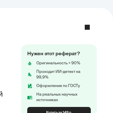
Нужен этот реферат?
Оригинальность > 90%
Проходит ИИ-детект на
99,9%
Оформление по ГОСТу
й
На реальных научных
источниках
Купить за 149 р.