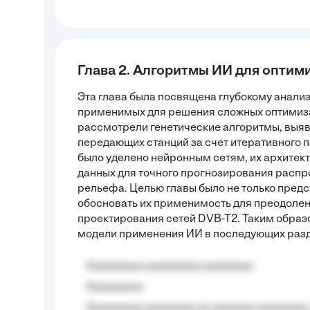
Глава 2. Алгоритмы ИИ для оптим
Эта глава была посвящена глубокому анали
применимых для решения сложных оптимиза
рассмотрели генетические алгоритмы, выяв
передающих станций за счет итеративного 
было уделено нейронным сетям, их архитект
данных для точного прогнозирования распр
рельефа. Целью главы было не только пред
обосновать их применимость для преодоле
проектирования сетей DVB-T2. Таким образо
модели применения ИИ в последующих разд
Aaaaaaaaa aaaaaaaaa aaaaaaaa
Aaaaaaaaa
Aaaaaaaaa aaaaaaaa aa aaaaaaa aaaaaaaa,