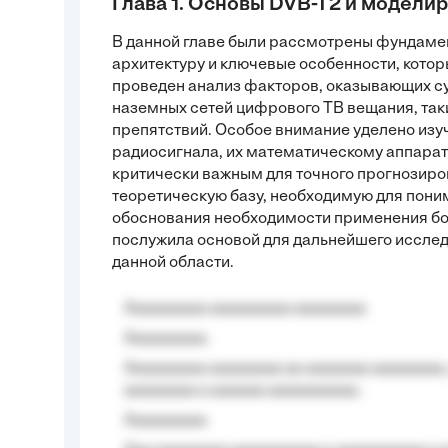
Глава 1. Основы DVB-T2 и модели
В данной главе были рассмотрены фундамен
архитектуру и ключевые особенности, котор
проведен анализ факторов, оказывающих с
наземных сетей цифрового ТВ вещания, так
препятствий. Особое внимание уделено из
радиосигнала, их математическому аппарат
критически важным для точного прогнозиро
теоретическую базу, необходимую для пони
обоснования необходимости применения бол
послужила основой для дальнейшего исслед
данной области.
Aaaaaaaaa aaaaaaaaa aaaaaaaa
Aaaaaaaaa
Aaaaaaaaa aaaaaaaa aa aaaaaaa aaaaaaaa,
aaaaaaaa a aaaaaa aaaaaaaaaa.
Aaaaaaaaa