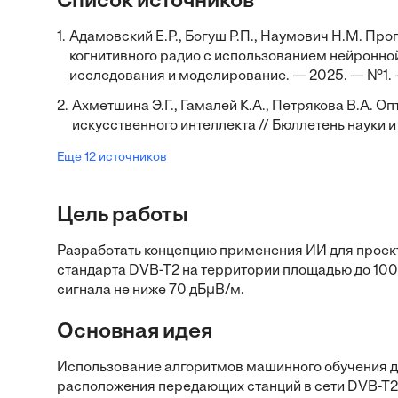
Список источников
1.
Адамовский Е.Р., Богуш Р.П., Наумович Н.М. Пр
когнитивного радио с использованием нейронно
исследования и моделирование. — 2025. — №1. —
2.
Ахметшина Э.Г., Гамалей К.А., Петрякова В.А. 
искусственного интеллекта // Бюллетень науки и
Еще 12 источников
Цель работы
Разработать концепцию применения ИИ для проек
стандарта DVB-T2 на территории площадью до 100
сигнала не ниже 70 дБμВ/м.
Основная идея
Использование алгоритмов машинного обучения д
расположения передающих станций в сети DVB-T2