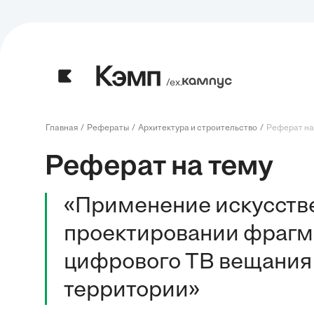
/ех.
Главная
Рефераты
Архитектура и строительство
Реферат на
Реферат на тему
«Применение искусстве
проектировании фрагме
цифрового ТВ вещания 
территории»