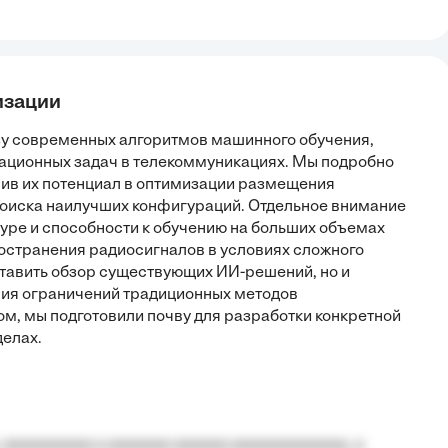
изации
зу современных алгоритмов машинного обучения,
ционных задач в телекоммуникациях. Мы подробно
ив их потенциал в оптимизации размещения
поиска наилучших конфигураций. Отдельное внимание
уре и способности к обучению на больших объемах
остранения радиосигналов в условиях сложного
ставить обзор существующих ИИ-решений, но и
ния ограничений традиционных методов
м, мы подготовили почву для разработки конкретной
елах.
 aaaaaaaaaa a aaaaaaa aaaaaa aaaaaaaaaaaaa, a