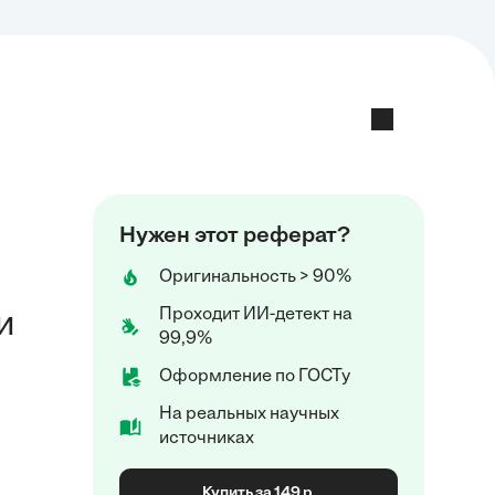
Нужен этот реферат?
Оригинальность > 90%
Проходит ИИ-детект на
и
99,9%
Оформление по ГОСТу
На реальных научных
источниках
Купить за 149 р.