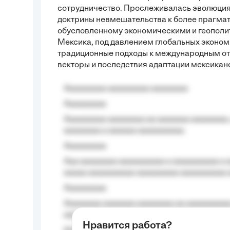
сотрудничество. Прослеживалась эволюция
доктрины невмешательства к более прагма
обусловленному экономическими и геополит
Мексика, под давлением глобальных эконом
традиционные подходы к международным от
векторы и последствия адаптации мексикан
Aaaaaaaaa aaaaaaaaa aaaaaaaa
Aaaaaaaaa
Aaaaaaaaa aaaaaaaa aa aaaaaaa aaaaaaaa,
aaaaaaaa a aaaaaa aaaaaaaaaa.
Aaaaaaaaa
Aaa aaaaaaaa aaaaaaaaaa a aaaaaaaaaa a a
aaaaa aaaaaaaaaa-aaaaaaaaa aaaaaaaaaa 
Aaaaaaaaa
Aaaaaaaa aaaaaaa aaaaaaaa aa aaaaaaaaaa
aaaa aaaa.
Нравится работа?