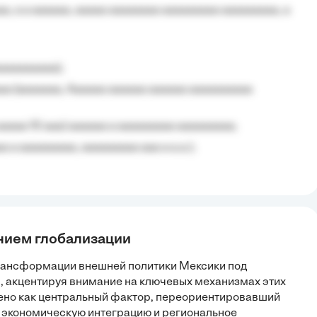
, a a aaaaaa, aaaaa aaaaaaaa aaaaaaaaa aaaaaaaaa, a
aaaaaaaaa);
aa (aaaaaaa, Aaaaaa aaaaaa aaaaaa aaaaaaaaaa
aaaaa 10 aaa) aaaaaa a aaaaaaaaa aaaaaaaaa;
 a aaaaaaaaa, aaaaaaaaa aaa a a.a.);
янием глобализации
трансформации внешней политики Мексики под
, акцентируя внимание на ключевых механизмах этих
но как центральный фактор, переориентировавший
 экономическую интеграцию и региональное