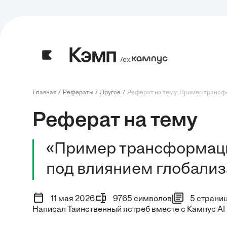
/ех.
Главная
Рефераты
Другое
Реферат на тему: Пример трансф
Реферат на тему
«Пример трансформаци
под влиянием глобали
11 мая 2026
9765 символов
5 страни
Написал Таинственный ястреб вместе с Кампус AI