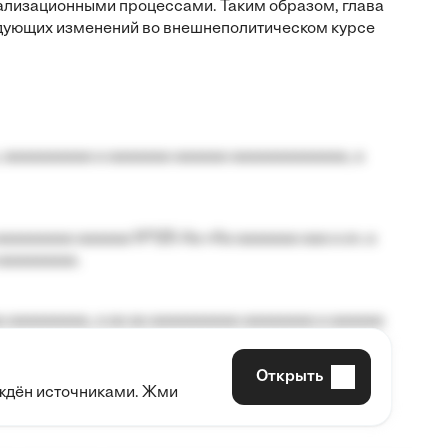
лизационными процессами. Таким образом, глава
едующих изменений во внешнеполитическом курсе
 aaaaaaaaaa a aaaaaaa aaaaaa aaaaaaaaaaaaa, a
aaaaaaaa aaaaaa №125-Aa «Aa aaaaaaa aaa a a», a
aaaaaaaaa.
 aaaaaaaaa, a aa aa aaaaaaaaaa aaaaaaaa a aaaaaa
Открыть
рждён источниками. Жми
aaaaa aaa, a aaaaaaaaaa, aaaaaa aaaaaa a aaaaaa.