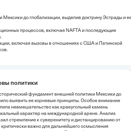
ки Мексики до глобализации, выделив доктрину Эстрады и е
ационных процессов, включая NAFTA и последующие
.
ции, включая вызовы в отношениях с США и Латинской
сов.
овы политики
исторический фундамент внешней политики Мексики до
олило выявить ее корневые принципы. Особое внимание
епила невмешательство как краеугольный камень
икальный характер на международной арене. Анализ
азал стремление к суверенитету и дистанцированию от
в критически важно для дальнейшего осмысления