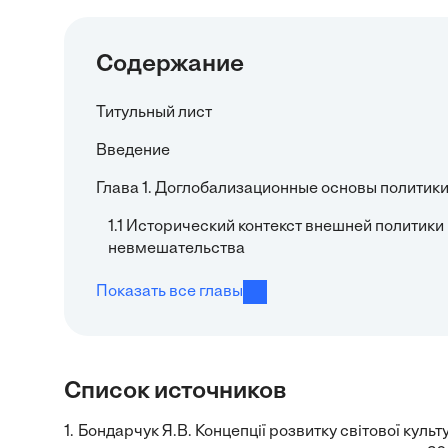
Содержание
Титульный лист
Введение
Глава 1. Доглобализационные основы политик
1.1 Исторический контекст внешней политик
невмешательства
Показать все главы
Список источников
1.
Бондарчук Я.В. Концепції розвитку світової культу