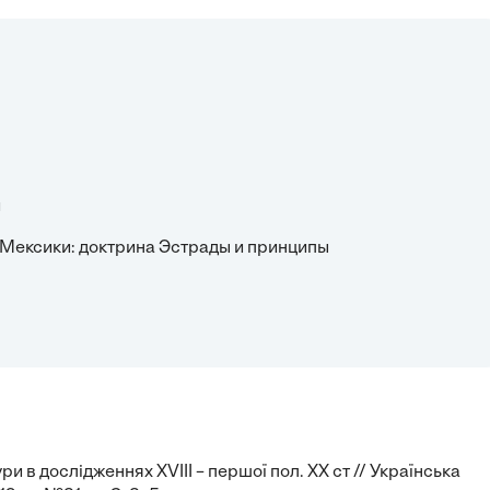
и
и Мексики: доктрина Эстрады и принципы
ри в дослідженнях XVIII – першої пол. ХХ ст // Українська