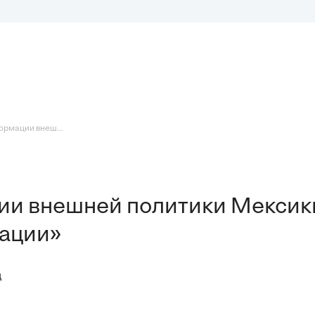
ормации внеш...
и внешней политики Мексик
зации»
ц