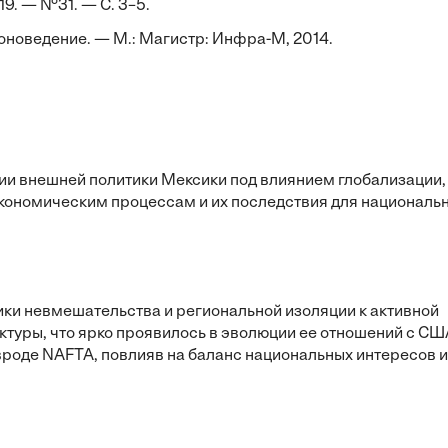
19. — №31. — С. 3–5.
новедение. — М.: Магистр: Инфра-М, 2014.
и внешней политики Мексики под влиянием глобализации,
ономическим процессам и их последствия для националь
ики невмешательства и региональной изоляции к активной
туры, что ярко проявилось в эволюции ее отношений с СШ
роде NAFTA, повлияв на баланс национальных интересов и