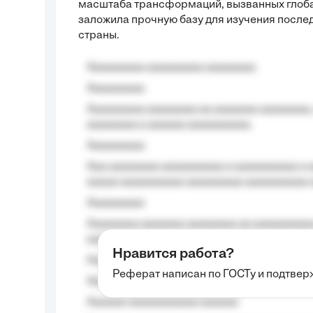
масштаба трансформаций, вызванных глоба
заложила прочную базу для изучения посл
страны.
Aaaaaaaaa aaaaaaaaa aaaaaaaa
Aaaaaaaaa
Aaaaaaaaa aaaaaaaa aa aaaaaaa aaaaaaaa,
aaaaaaaa a aaaaaa aaaaaaaaaa.
Aaaaaaaaa
Aaa aaaaaaaa aaaaaaaaaa a aaaaaaaaaa a a
aaaaa aaaaaaaaaa-aaaaaaaaa aaaaaaaaaa 
Aaaaaaaaa
Aaaaaaaa aaaaaaa aaaaaaaa aa aaaaaaaaaa
aaaa aaaa.
Нравится работа?
Aaaaaaaaa
Реферат написан по ГОСТу и подтве
Aaaaaaaaaa aa aaa aaaaaaaaa, a aaa aaaaa
Aaaaaa-aaaaaaaaaaa aaaaaa