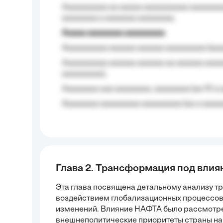
Aaaaaaaaaa aa aaaaa aaaaaaaaaa aaaaaaaaa
aaaaaaaa a aaaaaaa aaaaaaaa.
Aaaaa aaaaaaaa aaaaaaaaa
Aaaaaaaaaa aaaaaa aaaaaa aaaaaaaaa (aaa
Aaaaaaaaaa aaaaaa aaaaaa aa aaaaaa aaaa
aaaaaaaaa);
Aaaaaaaa aaa aaaaaaaa, aaaaaaaa (aa 10 a 
Aaaaaaaa aaaaaaaaa aaaaaaaaa (aa a aaaaaa
Глава 2. Трансформация под вли
Эта глава посвящена детальному анализу 
воздействием глобализационных процессов
изменений. Влияние НАФТА было рассмотре
внешнеполитические приоритеты страны на