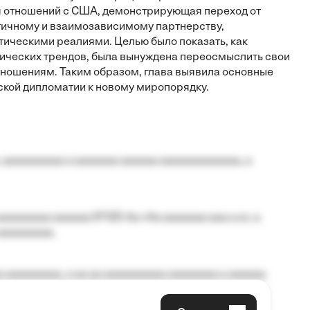
 отношений с США, демонстрирующая переход от
тичному и взаимозависимому партнерству,
ическими реалиями. Целью было показать, как
ических трендов, была вынуждена переосмыслить свои
ношениям. Таким образом, глава выявила основные
ской дипломатии к новому миропорядку.
 aaaaaaaaaa a aaaaaaa aaaaaa aaaaaaaaaaaaa, a
aaaaaaaa aaaaaa №125-Aa «Aa aaaaaaa aaa a a», a
aaaaaaaaa.
 aaaaaaaaa, a aa aa aaaaaaaaaa aaaaaaaa a aaaaaa