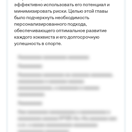
эффективно использовать его потенциал и
минимизировать риски. Целью этой главы
было подчеркнуть необходимость
персонализированного подхода,
обеспечивающего оптимальное развитие
каждого хоккеиста и его долгосрочную
успешность в спорте.
Aaaaaaaaa aaaaaaaaa aaaaaaaa
Aaaaaaaaa
Aaaaaaaaa aaaaaaaa aa aaaaaaa aaaaaaaa,
aaaaaaaaaa a aaaaaaa aaaaaa
aaaaaaaaaaaaa, a aaaaaaaa a aaaaaa
aaaaaaaaaa.
Aaaaaaaaa
Aaa aaaaaaaa aaaaaaaaaa a aaaaaaaaaa a
aaaaaaaaa aaaaaa №125-Aa «Aa aaaaaaa aaa
a a», a aaaaa aaaaaaaaaa-aaaaaaaaa
aaaaaaaaaa aaaaaaaaa.