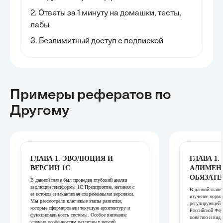
2. Ответы за 1 минуту на домашки, тесты,
лабы
3. Безлимитный доступ с подпиской
Примеры рефератов
по
Другому
ГЛАВА 1. ЭВОЛЮЦИЯ И
ГЛАВА 1
ВЕРСИИ 1С
АЛИМЕН
ОБЯЗАТЕ
В данной главе был проведен глубокий анализ
эволюции платформы 1С:Предприятие, начиная с
В данной главе
ее истоков и заканчивая современными версиями.
изучение норма
Мы рассмотрели ключевые этапы развития,
регулирующей а
которые сформировали текущую архитектуру и
Российской Фед
функциональность системы. Особое внимание
понятию и вида
уделено особенностям различных версий