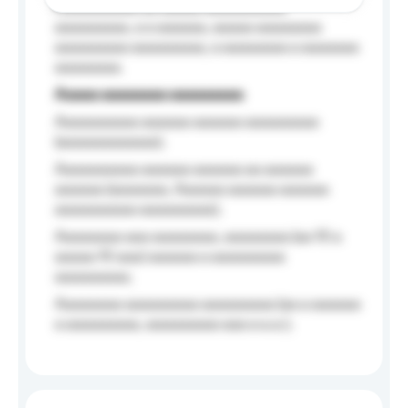
Aaaaaaaaaa aa aaaaa aaaaaaaaaa
aaaaaaaaa, a a aaaaaa, aaaaa aaaaaaaa
aaaaaaaaa aaaaaaaaa, a aaaaaaaa a aaaaaaa
aaaaaaaa.
Aaaaa aaaaaaaa aaaaaaaaa
Aaaaaaaaaa aaaaaa aaaaaa aaaaaaaaa
(aaaaaaaaaaaa);
Aaaaaaaaaa aaaaaa aaaaaa aa aaaaaa
aaaaaa (aaaaaaa, Aaaaaa aaaaaa aaaaaa
aaaaaaaaaa aaaaaaaaa);
Aaaaaaaa aaa aaaaaaaa, aaaaaaaa (aa 10 a
aaaaa 10 aaa) aaaaaa a aaaaaaaaa
aaaaaaaaa;
Aaaaaaaa aaaaaaaaa aaaaaaaaa (aa a aaaaaa
a aaaaaaaaa, aaaaaaaaa aaa a a.a.);