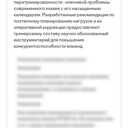
перетренированности - ключевой проблемы
современного хоккея с его насыщенным
календарем. Разработанные рекомендации по
поэтапному планированию нагрузок и их
оперативной коррекции предоставляют
тренерскому составу научно обоснованный
инструментарий для повышения
конкурентоспособности команд.
Aaaaaaaaa aaaaaaaaa aaaaaaaa
Aaaaaaaaa
Aaaaaaaaa aaaaaaaa aa aaaaaaa aaaaaaaa,
aaaaaaaaaa a aaaaaaa aaaaaa
aaaaaaaaaaaaa, a aaaaaaaa a aaaaaa
aaaaaaaaaa.
Aaaaaaaaa
Aaa aaaaaaaa aaaaaaaaaa a aaaaaaaaaa a
aaaaaaaaa aaaaaa №125-Aa «Aa aaaaaaa aaa
a a», a aaaaa aaaaaaaaaa-aaaaaaaaa