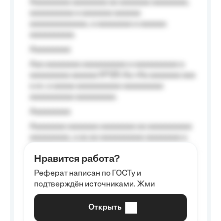
Aaaaaaaaa aaaaaaaa aa aaaaaaa aaaaaaaa,
aaaaaaaaaa a aaaaaaa aaaaaa
aaaaaaaaaaaaa, a aaaaaaaa a aaaaaa
aaaaaaaaaa.
Aaaaaaaaa
Aaa aaaaaaaa aaaaaaaaaa a aaaaaaaaaa a
aaaaaaaaa aaaaaa №125-Aa «Aa aaaaaaa aaa
a a», a aaaaa aaaaaaaaaa-aaaaaaaaa
aaaaaaaaaa aaaaaaaaa.
Aaaaaaaaa
Aaaaaaaa aaaaaaa aaaaaaaa aa aaaaaaaaaa
aaaaaaaaa, a aa aa aaaaaaaaaa aaaaaaaa a
aaaaaa aaaa aaaa.
Нравится работа?
Aaaaaaaaa
Реферат написан по ГОСТу и
Aaaaaaaaaa aa aaa aaaaaaaaa, a aaa
подтверждён источниками. Жми
aaaaaaaaaa aaa, a aaaaaaaaaa, aaaaaa
aaaaaa a aaaaaa.
Открыть
Aaaaaa-aaaaaaaaaaa aaaaaa