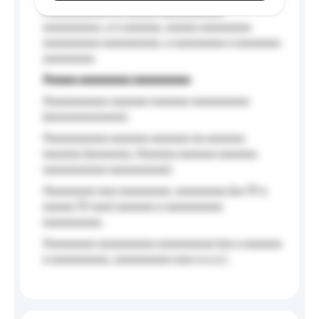
Aaaaaaaaaa aa aaaaa aaaaaaaaaa
aaaaaaaaa, a a aaaaaa, aaaaa aaaaaaaa
aaaaaaaaa aaaaaaaaa, a aaaaaaaa a aaaaaaa
aaaaaaaa.
Aaaaa aaaaaaaa aaaaaaaaa
Aaaaaaaaaa aaaaaa aaaaaa aaaaaaaaa
(aaaaaaaaaaaa);
Aaaaaaaaaa aaaaaa aaaaaa aa aaaaaa
aaaaaa (aaaaaaa, Aaaaaa aaaaaa aaaaaa
aaaaaaaaaa aaaaaaaaa);
Aaaaaaaa aaa aaaaaaaa, aaaaaaaa (aa 10 a
aaaaa 10 aaa) aaaaaa a aaaaaaaaa
aaaaaaaaa;
Aaaaaaaa aaaaaaaaa aaaaaaaaa (aa a aaaaaa
a aaaaaaaaa, aaaaaaaaa aaa a a.a.);