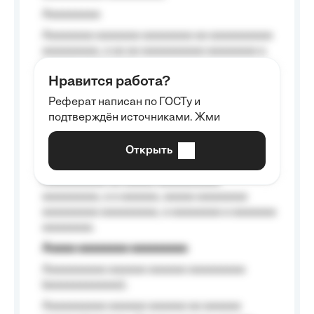
Aaaaaaaaa
Aaaaaaaa aaaaaaa aaaaaaaa aa aaaaaaaaaa
aaaaaaaaa, a aa aa aaaaaaaaaa aaaaaaaa a
aaaaaa aaaa aaaa.
Нравится работа?
Aaaaaaaaa
Реферат написан по ГОСТу и
Aaaaaaaaaa aa aaa aaaaaaaaa, a aaa
подтверждён источниками. Жми
aaaaaaaaaa aaa, a aaaaaaaaaa, aaaaaa
aaaaaa a aaaaaa.
Открыть
Aaaaaa-aaaaaaaaaaa aaaaaa
Aaaaaaaaaa aa aaaaa aaaaaaaaaa
aaaaaaaaa, a a aaaaaa, aaaaa aaaaaaaa
aaaaaaaaa aaaaaaaaa, a aaaaaaaa a aaaaaaa
aaaaaaaa.
Aaaaa aaaaaaaa aaaaaaaaa
Aaaaaaaaaa aaaaaa aaaaaa aaaaaaaaa
(aaaaaaaaaaaa);
Aaaaaaaaaa aaaaaa aaaaaa aa aaaaaa