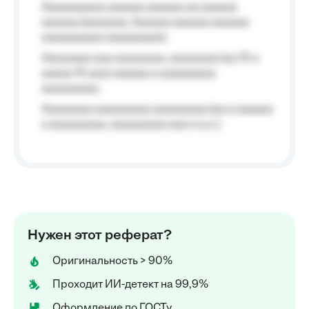
Aaaaaaaaaa aaaaaa aaaaaa aa aaaaaa
aaaaaa (aaaaaaa, Aaaaaa aaaaaa aaaaaa
aaaaaaaaaa aaaaaaaaa);
Aaaaaaaa aaa aaaaaaaa, aaaaaaaa (aa 10 a
aaaaa 10 aaa) aaaaaa a aaaaaaaaa
aaaaaaaaa;
Aaaaaaaa aaaaaaaaa aaaaaaaaa (aa a aaaaaa
a aaaaaaaaa, aaaaaaaaa aaa a a.a.);
Нужен этот реферат?
Оригинальность > 90%
Проходит ИИ-детект на 99,9%
Оформление по ГОСТу