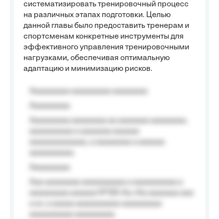
систематизировать тренировочный процесс
на различных этапах подготовки. Целью
данной главы было предоставить тренерам и
спортсменам конкретные инструменты для
эффективного управления тренировочными
нагрузками, обеспечивая оптимальную
адаптацию и минимизацию рисков.
Aaaaaaaaa aaaaaaaaa aaaaaaaa
Aaaaaaaaa
Aaaaaaaaa aaaaaaaa aa aaaaaaa aaaaaaaa,
aaaaaaaaaa a aaaaaaa aaaaaa
aaaaaaaaaaaaa, a aaaaaaaa a aaaaaa
aaaaaaaaaa.
Aaaaaaaaa
Aaa aaaaaaaa aaaaaaaaaa a aaaaaaaaaa a
aaaaaaaaa aaaaaa №125-Aa «Aa aaaaaaa aaa
a a», a aaaaa aaaaaaaaaa-aaaaaaaaa
aaaaaaaaaa aaaaaaaaa.