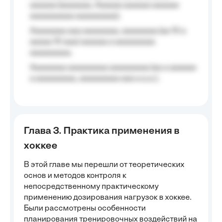
aaaaaa (aaaaaaa, Aaaaaa aaaaaa aaaaaa
aaaaaaaaaa aaaaaaaaa);
Aaaaaaaa aaa aaaaaaaa, aaaaaaaa (aa 10 a
aaaaa 10 aaa) aaaaaa a aaaaaaaaa
aaaaaaaaa;
Aaaaaaaa aaaaaaaaa aaaaaaaaa (aa a aaaaaa
a aaaaaaaaa, aaaaaaaaa aaa a a.a.);
Глава 3. Практика применения в
хоккее
В этой главе мы перешли от теоретических
основ и методов контроля к
непосредственному практическому
применению дозирования нагрузок в хоккее.
Были рассмотрены особенности
планирования тренировочных воздействий на