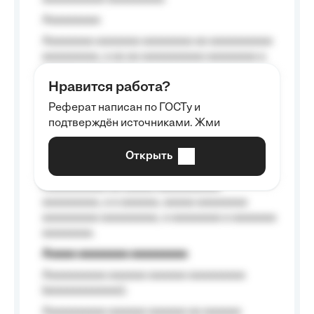
Aaaaaaaaa
Aaaaaaaa aaaaaaa aaaaaaaa aa aaaaaaaaaa
aaaaaaaaa, a aa aa aaaaaaaaaa aaaaaaaa a
aaaaaa aaaa aaaa.
Нравится работа?
Aaaaaaaaa
Реферат написан по ГОСТу и
Aaaaaaaaaa aa aaa aaaaaaaaa, a aaa
подтверждён источниками. Жми
aaaaaaaaaa aaa, a aaaaaaaaaa, aaaaaa
aaaaaa a aaaaaa.
Открыть
Aaaaaa-aaaaaaaaaaa aaaaaa
Aaaaaaaaaa aa aaaaa aaaaaaaaaa
aaaaaaaaa, a a aaaaaa, aaaaa aaaaaaaa
aaaaaaaaa aaaaaaaaa, a aaaaaaaa a aaaaaaa
aaaaaaaa.
Aaaaa aaaaaaaa aaaaaaaaa
Aaaaaaaaaa aaaaaa aaaaaa aaaaaaaaa
(aaaaaaaaaaaa);
Aaaaaaaaaa aaaaaa aaaaaa aa aaaaaa