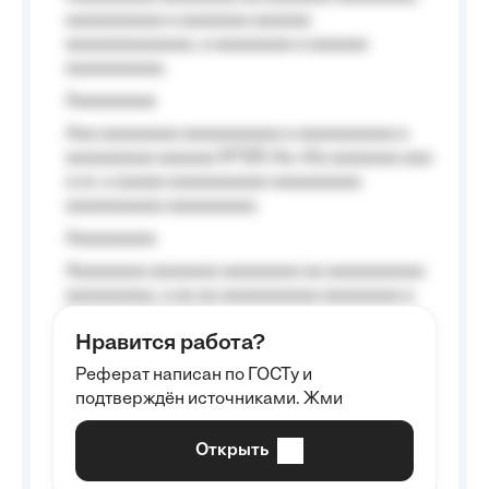
aaaaaaaaaa a aaaaaaa aaaaaa
aaaaaaaaaaaaa, a aaaaaaaa a aaaaaa
aaaaaaaaaa.
Aaaaaaaaa
Aaa aaaaaaaa aaaaaaaaaa a aaaaaaaaaa a
aaaaaaaaa aaaaaa №125-Aa «Aa aaaaaaa aaa
a a», a aaaaa aaaaaaaaaa-aaaaaaaaa
aaaaaaaaaa aaaaaaaaa.
Aaaaaaaaa
Aaaaaaaa aaaaaaa aaaaaaaa aa aaaaaaaaaa
aaaaaaaaa, a aa aa aaaaaaaaaa aaaaaaaa a
aaaaaa aaaa aaaa.
Нравится работа?
Aaaaaaaaa
Реферат написан по ГОСТу и
Aaaaaaaaaa aa aaa aaaaaaaaa, a aaa
подтверждён источниками. Жми
aaaaaaaaaa aaa, a aaaaaaaaaa, aaaaaa
aaaaaa a aaaaaa.
Открыть
Aaaaaa-aaaaaaaaaaa aaaaaa