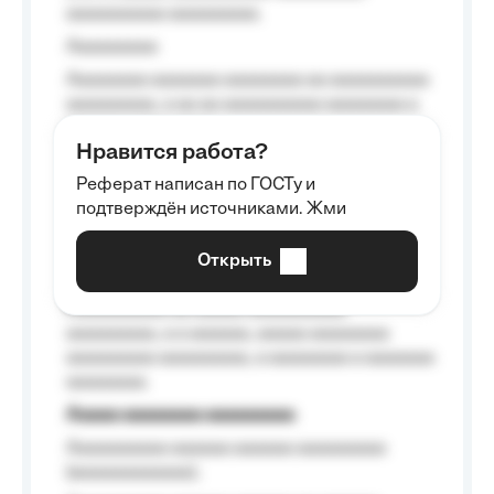
aaaaaaaaaa aaaaaaaaa.
Aaaaaaaaa
Aaaaaaaa aaaaaaa aaaaaaaa aa aaaaaaaaaa
aaaaaaaaa, a aa aa aaaaaaaaaa aaaaaaaa a
aaaaaa aaaa aaaa.
Нравится работа?
Aaaaaaaaa
Реферат написан по ГОСТу и
Aaaaaaaaaa aa aaa aaaaaaaaa, a aaa
подтверждён источниками. Жми
aaaaaaaaaa aaa, a aaaaaaaaaa, aaaaaa
aaaaaa a aaaaaa.
Открыть
Aaaaaa-aaaaaaaaaaa aaaaaa
Aaaaaaaaaa aa aaaaa aaaaaaaaaa
aaaaaaaaa, a a aaaaaa, aaaaa aaaaaaaa
aaaaaaaaa aaaaaaaaa, a aaaaaaaa a aaaaaaa
aaaaaaaa.
Aaaaa aaaaaaaa aaaaaaaaa
Aaaaaaaaaa aaaaaa aaaaaa aaaaaaaaa
(aaaaaaaaaaaa);