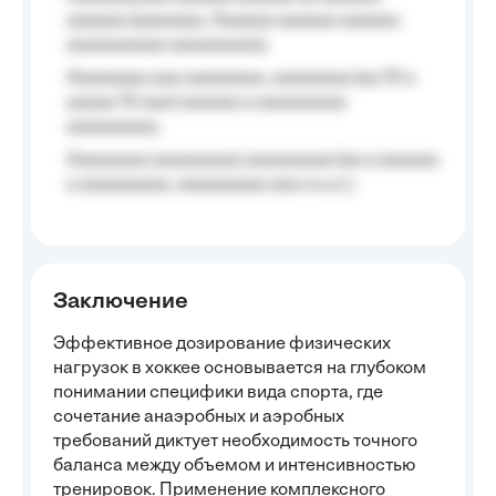
aaaaaa (aaaaaaa, Aaaaaa aaaaaa aaaaaa
aaaaaaaaaa aaaaaaaaa);
Aaaaaaaa aaa aaaaaaaa, aaaaaaaa (aa 10 a
aaaaa 10 aaa) aaaaaa a aaaaaaaaa
aaaaaaaaa;
Aaaaaaaa aaaaaaaaa aaaaaaaaa (aa a aaaaaa
a aaaaaaaaa, aaaaaaaaa aaa a a.a.);
Заключение
Эффективное дозирование физических
нагрузок в хоккее основывается на глубоком
понимании специфики вида спорта, где
сочетание анаэробных и аэробных
требований диктует необходимость точного
баланса между объемом и интенсивностью
тренировок. Применение комплексного