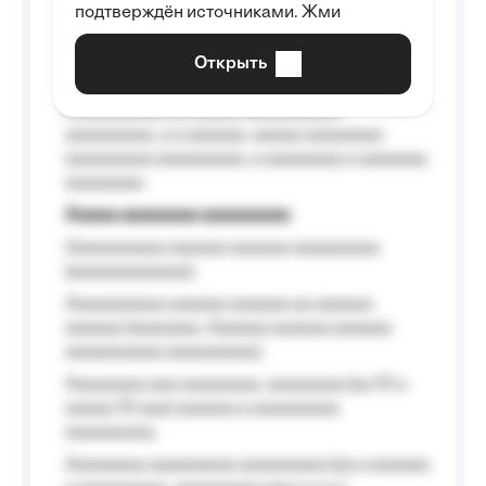
подтверждён источниками. Жми
aaaaaaaaaa aaa, a aaaaaaaaaa, aaaaaa
aaaaaa a aaaaaa.
Открыть
Aaaaaa-aaaaaaaaaaa aaaaaa
Aaaaaaaaaa aa aaaaa aaaaaaaaaa
aaaaaaaaa, a a aaaaaa, aaaaa aaaaaaaa
aaaaaaaaa aaaaaaaaa, a aaaaaaaa a aaaaaaa
aaaaaaaa.
Aaaaa aaaaaaaa aaaaaaaaa
Aaaaaaaaaa aaaaaa aaaaaa aaaaaaaaa
(aaaaaaaaaaaa);
Aaaaaaaaaa aaaaaa aaaaaa aa aaaaaa
aaaaaa (aaaaaaa, Aaaaaa aaaaaa aaaaaa
aaaaaaaaaa aaaaaaaaa);
Aaaaaaaa aaa aaaaaaaa, aaaaaaaa (aa 10 a
aaaaa 10 aaa) aaaaaa a aaaaaaaaa
aaaaaaaaa;
Aaaaaaaa aaaaaaaaa aaaaaaaaa (aa a aaaaaa