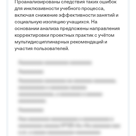
Проанализированы следствия таких ошибок
для инклюзивности учебного процесса,
включая снижение эффективности занятий и
социальную изоляцию учащихся. На
основании анализа предложены направления
корректировки проектных практик с учётом
мультидисциплинарных рекомендаций и
участия пользователей.
Aaaaaaaaa aaaaaaaaa aaaaaaaa
Aaaaaaaaa
Aaaaaaaaa aaaaaaaa aa aaaaaaa aaaaaaaa,
aaaaaaaaaa a aaaaaaa aaaaaa
aaaaaaaaaaaaa, a aaaaaaaa a aaaaaa
aaaaaaaaaa.
Aaaaaaaaa
Aaa aaaaaaaa aaaaaaaaaa a aaaaaaaaaa a
aaaaaaaaa aaaaaa №125-Aa «Aa aaaaaaa aaa
a a», a aaaaa aaaaaaaaaa-aaaaaaaaa