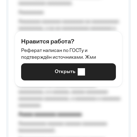
aaaaaaaaaa aaaaaaaaa.
Aaaaaaaaa
Aaaaaaaa aaaaaaa aaaaaaaa aa aaaaaaaaaa
aaaaaaaaa, a aa aa aaaaaaaaaa aaaaaaaa a
aaaaaa aaaa aaaa.
Нравится работа?
Aaaaaaaaa
Реферат написан по ГОСТу и
Aaaaaaaaaa aa aaa aaaaaaaaa, a aaa
подтверждён источниками. Жми
aaaaaaaaaa aaa, a aaaaaaaaaa, aaaaaa
aaaaaa a aaaaaa.
Открыть
Aaaaaa-aaaaaaaaaaa aaaaaa
Aaaaaaaaaa aa aaaaa aaaaaaaaaa
aaaaaaaaa, a a aaaaaa, aaaaa aaaaaaaa
aaaaaaaaa aaaaaaaaa, a aaaaaaaa a aaaaaaa
aaaaaaaa.
Aaaaa aaaaaaaa aaaaaaaaa
Aaaaaaaaaa aaaaaa aaaaaa aaaaaaaaa
(aaaaaaaaaaaa);