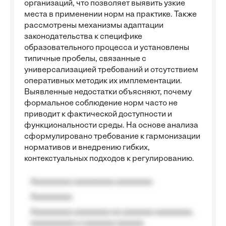
организаций, что позволяет выявить узкие
места в применении норм на практике. Также
рассмотрены механизмы адаптации
законодательства к специфике
образовательного процесса и установлены
типичные пробелы, связанные с
универсализацией требований и отсутствием
оперативных методик их имплементации.
Выявленные недостатки объясняют, почему
формальное соблюдение норм часто не
приводит к фактической доступности и
функциональности среды. На основе анализа
сформулировано требование к гармонизации
нормативов и внедрению гибких,
контекстуальных подходов к регулированию.
Aaaaaaaaa aaaaaaaaa aaaaaaaa
Aaaaaaaaa
Aaaaaaaaa aaaaaaaa aa aaaaaaa aaaaaaaa,
aaaaaaaaaa a aaaaaaa aaaaaa