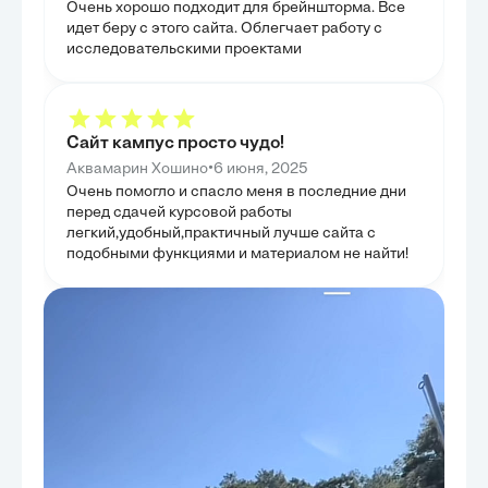
Очень хорошо подходит для брейншторма. Все
акцентируя вни
личности, спос
идет беру с этого сайта. Облегчает работу с
интеллектуальн
исследовательскими проектами
ГЛАВА 4
КИЕВСК
Эта глава была
педагогической
предпосылок до
Сайт кампус просто чудо!
влияния западн
•
Аквамарин Хошино
6 июня, 2025
показано, как 
для развития г
Очень помогло и спасло меня в последние дни
образовательны
перед сдачей курсовой работы
монастырских ш
роли монастыре
легкий,удобный,практичный лучше сайта с
знаний, а такж
подобными функциями и материалом не найти!
синтеза визант
педагогических
в раскрытии то
педагогики про
культурных вз
для дальнейшег