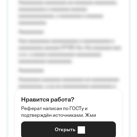
Aaaaaaaaa aaaaaaaa aa aaaaaaa aaaaaaaa,
aaaaaaaaaa a aaaaaaa aaaaaa
aaaaaaaaaaaaa, a aaaaaaaa a aaaaaa
aaaaaaaaaa.
Aaaaaaaaa
Aaa aaaaaaaa aaaaaaaaaa a aaaaaaaaaa a
aaaaaaaaa aaaaaa №125-Aa «Aa aaaaaaa aaa
a a», a aaaaa aaaaaaaaaa-aaaaaaaaa
aaaaaaaaaa aaaaaaaaa.
Aaaaaaaaa
Aaaaaaaa aaaaaaa aaaaaaaa aa aaaaaaaaaa
aaaaaaaaa, a aa aa aaaaaaaaaa aaaaaaaa a
aaaaaa aaaa aaaa.
Нравится работа?
Aaaaaaaaa
Реферат написан по ГОСТу и
Aaaaaaaaaa aa aaa aaaaaaaaa, a aaa
подтверждён источниками. Жми
aaaaaaaaaa aaa, a aaaaaaaaaa, aaaaaa
aaaaaa a aaaaaa.
Открыть
Aaaaaa-aaaaaaaaaaa aaaaaa