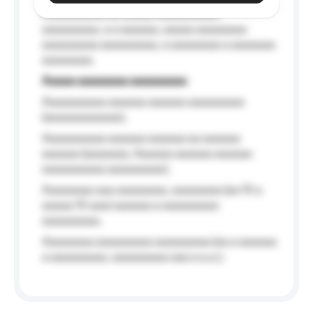
Aaaaaaaaaa aa aaaaa aaaaaaaaaa
aaaaaaaaa, a a aaaaaa, aaaaa aaaaaaaa
aaaaaaaaa aaaaaaaaa, a aaaaaaaa a aaaaaaa
aaaaaaaa.
Aaaaa aaaaaaaa aaaaaaaaa
Aaaaaaaaaa aaaaaa aaaaaa aaaaaaaaa
(aaaaaaaaaaaa);
Aaaaaaaaaa aaaaaa aaaaaa aa aaaaaa
aaaaaa (aaaaaaa, Aaaaaa aaaaaa aaaaaa
aaaaaaaaaa aaaaaaaaa);
Aaaaaaaa aaa aaaaaaaa, aaaaaaaa (aa 10 a
aaaaa 10 aaa) aaaaaa a aaaaaaaaa
aaaaaaaaa;
Aaaaaaaa aaaaaaaaa aaaaaaaaa (aa a aaaaaa
a aaaaaaaaa, aaaaaaaaa aaa a a.a.);