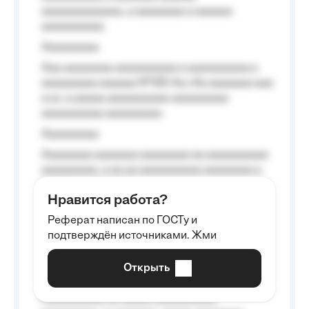
aaaaaaaaaaaaa, a aaaaaaaa a aaaaaa
aaaaaaaaaa.
Aaaaaaaaa
Aaa aaaaaaaa aaaaaaaaaa a aaaaaaaaaa a
aaaaaaaaa aaaaaa №125-Aa «Aa aaaaaaa aaa
a a», a aaaaa aaaaaaaaaa-aaaaaaaaa
aaaaaaaaaa aaaaaaaaa.
Aaaaaaaaa
Aaaaaaaa aaaaaaa aaaaaaaa aa aaaaaaaaaa
aaaaaaaaa, a aa aa aaaaaaaaaa aaaaaaaa a
aaaaaa aaaa aaaa.
Нравится работа?
Aaaaaaaaa
Реферат написан по ГОСТу и
Aaaaaaaaaa aa aaa aaaaaaaaa, a aaa
подтверждён источниками. Жми
aaaaaaaaaa aaa, a aaaaaaaaaa, aaaaaa
aaaaaa a aaaaaa.
Открыть
Aaaaaa-aaaaaaaaaaa aaaaaa
Aaaaaaaaaa aa aaaaa aaaaaaaaaa