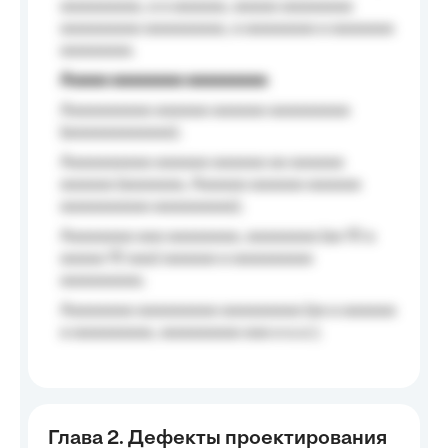
aaaaaaaaa, a a aaaaaa, aaaaa aaaaaaaa
aaaaaaaaa aaaaaaaaa, a aaaaaaaa a aaaaaaa
aaaaaaaa.
Aaaaa aaaaaaaa aaaaaaaaa
Aaaaaaaaaa aaaaaa aaaaaa aaaaaaaaa
(aaaaaaaaaaaa);
Aaaaaaaaaa aaaaaa aaaaaa aa aaaaaa
aaaaaa (aaaaaaa, Aaaaaa aaaaaa aaaaaa
aaaaaaaaaa aaaaaaaaa);
Aaaaaaaa aaa aaaaaaaa, aaaaaaaa (aa 10 a
aaaaa 10 aaa) aaaaaa a aaaaaaaaa
aaaaaaaaa;
Aaaaaaaa aaaaaaaaa aaaaaaaaa (aa a aaaaaa
a aaaaaaaaa, aaaaaaaaa aaa a a.a.);
Глава 2. Дефекты проектирования