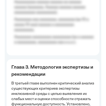
Aaaaaaaaaa aaaaaa aaaaaa aa aaaaaa
aaaaaa (aaaaaaa, Aaaaaa aaaaaa aaaaaa
aaaaaaaaaa aaaaaaaaa);
Aaaaaaaa aaa aaaaaaaa, aaaaaaaa (aa 10 a
aaaaa 10 aaa) aaaaaa a aaaaaaaaa
aaaaaaaaa;
Aaaaaaaa aaaaaaaaa aaaaaaaaa (aa a aaaaaa
a aaaaaaaaa, aaaaaaaaa aaa a a.a.);
Глава 3. Методология экспертизы и
рекомендации
В третьей главе выполнен критический анализ
существующих критериев экспертизы
инклюзивной среды с целью выявления их
слабых мест и оценки способности отражать
функциональную доступность. Установлено,