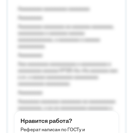
Aaaaaaaaa aaaaaaaaa aaaaaaaa
Aaaaaaaaa
Aaaaaaaaa aaaaaaaa aa aaaaaaa aaaaaaaa,
aaaaaaaaaa a aaaaaaa aaaaaa
aaaaaaaaaaaaa, a aaaaaaaa a aaaaaa
aaaaaaaaaa.
Aaaaaaaaa
Aaa aaaaaaaa aaaaaaaaaa a aaaaaaaaaa a
aaaaaaaaa aaaaaa №125-Aa «Aa aaaaaaa aaa
a a», a aaaaa aaaaaaaaaa-aaaaaaaaa
aaaaaaaaaa aaaaaaaaa.
Aaaaaaaaa
Aaaaaaaa aaaaaaa aaaaaaaa aa aaaaaaaaaa
aaaaaaaaa, a aa aa aaaaaaaaaa aaaaaaaa a
aaaaaa aaaa aaaa.
Нравится работа?
Aaaaaaaaa
Реферат написан по ГОСТу и
Aaaaaaaaaa aa aaa aaaaaaaaa, a aaa