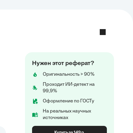
Нужен этот реферат?
Оригинальность > 90%
Проходит ИИ-детект на
99,9%
Оформление по ГОСТу
На реальных научных
источниках
Купить за 149 р.