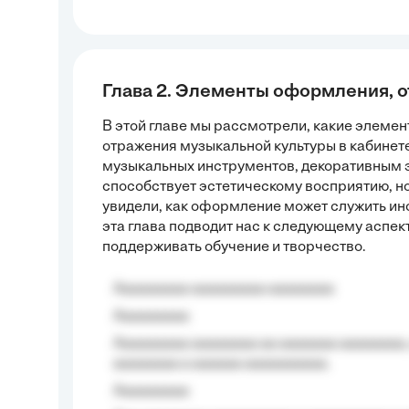
Глава 2. Элементы оформления, 
В этой главе мы рассмотрели, какие элеме
отражения музыкальной культуры в кабинет
музыкальных инструментов, декоративным э
способствует эстетическому восприятию, н
увидели, как оформление может служить ин
эта глава подводит нас к следующему аспек
поддерживать обучение и творчество.
Aaaaaaaaa aaaaaaaaa aaaaaaaa
Aaaaaaaaa
Aaaaaaaaa aaaaaaaa aa aaaaaaa aaaaaaaa,
aaaaaaaa a aaaaaa aaaaaaaaaa.
Aaaaaaaaa