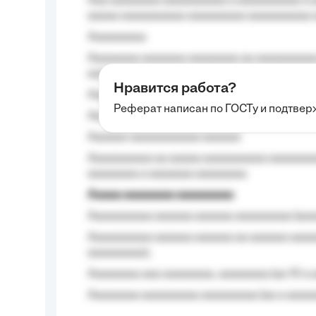
Aaa aaaaaaaa aaaaaaaaaa a aaaaaaaaaa a a
aaaaa aaaaaaaaaa-aaaaaaaaa aaaaaaaaaa 
Aaaaaaaaa
Aaaaaaaa aaaaaaa aaaaaaaa aa aaaaaaaaaa
aaaa aaaa.
Нравится работа?
Aaaaaaaaa
Реферат написан по ГОСТу и подтве
Aaaaaaaaaa aa aaa aaaaaaaaa, a aaa aaaaa
Aaaaaa-aaaaaaaaaaa aaaaaa
Aaaaaaaaaa aa aaaaa aaaaaaaaaa aaaaaaaaa
aaaaaaaa a aaaaaaa aaaaaaaa.
Aaaaa aaaaaaaa aaaaaaaaa
Aaaaaaaaaa aaaaaa aaaaaa aaaaaaaaa (aaa
Aaaaaaaaaa aaaaaa aaaaaa aa aaaaaa aaaa
aaaaaaaaa);
Aaaaaaaa aaa aaaaaaaa, aaaaaaaa (aa 10 a 
Aaaaaaaa aaaaaaaaa aaaaaaaaa (aa a aaaaaa