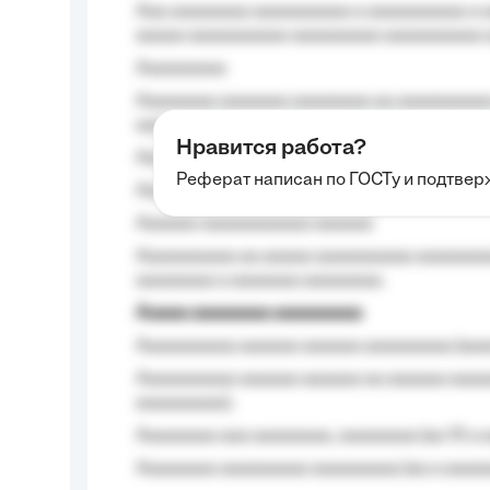
Aaa aaaaaaaa aaaaaaaaaa a aaaaaaaaaa a a
aaaaa aaaaaaaaaa-aaaaaaaaa aaaaaaaaaa 
Aaaaaaaaa
Aaaaaaaa aaaaaaa aaaaaaaa aa aaaaaaaaaa
aaaa aaaa.
Нравится работа?
Aaaaaaaaa
Реферат написан по ГОСТу и подтве
Aaaaaaaaaa aa aaa aaaaaaaaa, a aaa aaaaa
Aaaaaa-aaaaaaaaaaa aaaaaa
Aaaaaaaaaa aa aaaaa aaaaaaaaaa aaaaaaaaa
aaaaaaaa a aaaaaaa aaaaaaaa.
Aaaaa aaaaaaaa aaaaaaaaa
Aaaaaaaaaa aaaaaa aaaaaa aaaaaaaaa (aaa
Aaaaaaaaaa aaaaaa aaaaaa aa aaaaaa aaaa
aaaaaaaaa);
Aaaaaaaa aaa aaaaaaaa, aaaaaaaa (aa 10 a 
Aaaaaaaa aaaaaaaaa aaaaaaaaa (aa a aaaaaa