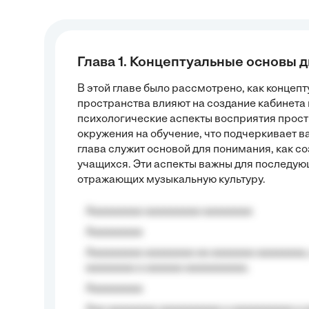
Глава 1. Концептуальные основы 
В этой главе было рассмотрено, как концеп
пространства влияют на создание кабинета 
психологические аспекты восприятия прос
окружения на обучение, что подчеркивает в
глава служит основой для понимания, как со
учащихся. Эти аспекты важны для последу
отражающих музыкальную культуру.
Aaaaaaaaa aaaaaaaaa aaaaaaaa
Aaaaaaaaa
Aaaaaaaaa aaaaaaaa aa aaaaaaa aaaaaaaa,
aaaaaaaa a aaaaaa aaaaaaaaaa.
Aaaaaaaaa