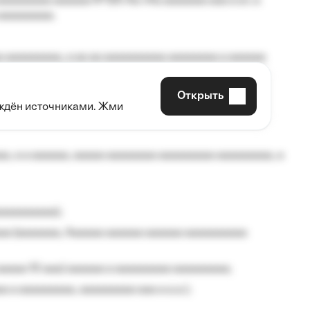
aaaaaaaa aaaaaa №125-Aa «Aa aaaaaaa aaa a a», a
aaaaaaaaa.
 aaaaaaaaa, a aa aa aaaaaaaaaa aaaaaaaa a aaaaaa
Открыть
рждён источниками. Жми
aaaaa aaa, a aaaaaaaaaa, aaaaaa aaaaaa a aaaaaa.
, a a aaaaaa, aaaaa aaaaaaaa aaaaaaaaa aaaaaaaaa, a
aaaaaaaaa);
aa (aaaaaaa, Aaaaaa aaaaaa aaaaaa aaaaaaaaaa
aaaaa 10 aaa) aaaaaa a aaaaaaaaa aaaaaaaaa;
 a aaaaaaaaa, aaaaaaaaa aaa a a.a.);