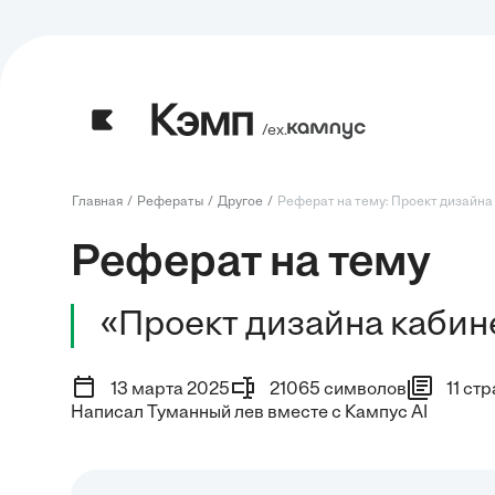
/ех.
Главная
Рефераты
Другое
Реферат на тему: Проект дизайна 
Реферат на тему
«Проект дизайна кабин
13 марта 2025
21065 символов
11 ст
Написал Туманный лев вместе с Кампус AI