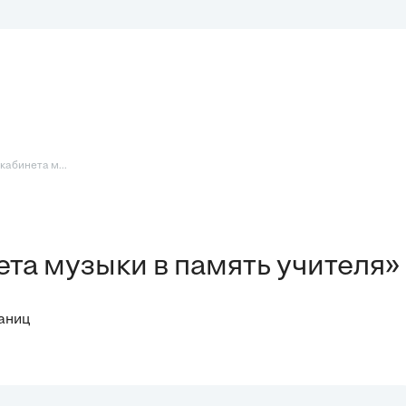
кабинета м...
ета музыки в память учителя»
раниц