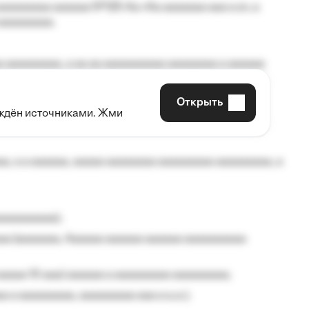
aaaaaaaa aaaaaa №125-Aa «Aa aaaaaaa aaa a a», a
aaaaaaaaa.
 aaaaaaaaa, a aa aa aaaaaaaaaa aaaaaaaa a aaaaaa
Открыть
рждён источниками. Жми
aaaaa aaa, a aaaaaaaaaa, aaaaaa aaaaaa a aaaaaa.
, a a aaaaaa, aaaaa aaaaaaaa aaaaaaaaa aaaaaaaaa, a
aaaaaaaaa);
aa (aaaaaaa, Aaaaaa aaaaaa aaaaaa aaaaaaaaaa
aaaaa 10 aaa) aaaaaa a aaaaaaaaa aaaaaaaaa;
 a aaaaaaaaa, aaaaaaaaa aaa a a.a.);