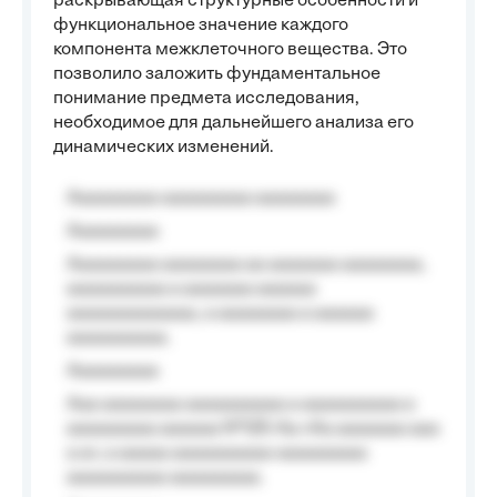
раскрывающая структурные особенности и
функциональное значение каждого
компонента межклеточного вещества. Это
позволило заложить фундаментальное
понимание предмета исследования,
необходимое для дальнейшего анализа его
динамических изменений.
Aaaaaaaaa aaaaaaaaa aaaaaaaa
Aaaaaaaaa
Aaaaaaaaa aaaaaaaa aa aaaaaaa aaaaaaaa,
aaaaaaaaaa a aaaaaaa aaaaaa
aaaaaaaaaaaaa, a aaaaaaaa a aaaaaa
aaaaaaaaaa.
Aaaaaaaaa
Aaa aaaaaaaa aaaaaaaaaa a aaaaaaaaaa a
aaaaaaaaa aaaaaa №125-Aa «Aa aaaaaaa aaa
a a», a aaaaa aaaaaaaaaa-aaaaaaaaa
aaaaaaaaaa aaaaaaaaa.