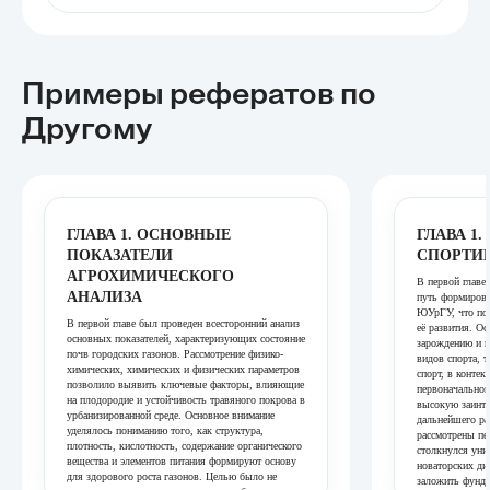
Примеры рефератов
по
Другому
ГЛАВА 1. ОСНОВНЫЕ
ГЛАВА 1
ПОКАЗАТЕЛИ
СПОРТИ
АГРОХИМИЧЕСКОГО
В первой главе
АНАЛИЗА
путь формиров
ЮУрГУ, что по
В первой главе был проведен всесторонний анализ
её развития. О
основных показателей, характеризующих состояние
зарождению и 
почв городских газонов. Рассмотрение физико-
видов спорта, т
химических, химических и физических параметров
спорт, в контек
позволило выявить ключевые факторы, влияющие
первоначальног
на плодородие и устойчивость травяного покрова в
высокую заинте
урбанизированной среде. Основное внимание
дальнейшего ра
уделялось пониманию того, как структура,
рассмотрены пе
плотность, кислотность, содержание органического
столкнулся уни
вещества и элементов питания формируют основу
новаторских ди
для здорового роста газонов. Целью было не
заложить фунда