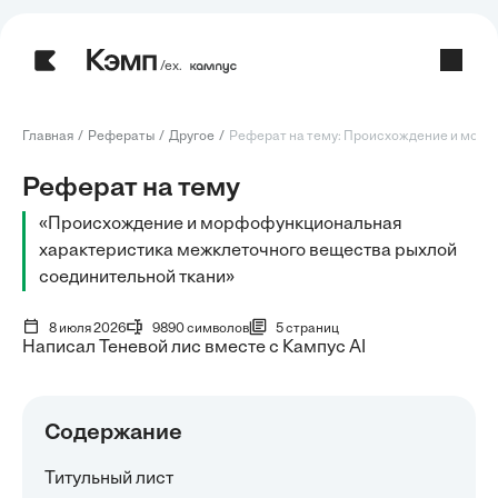
/ех.
Главная
Рефераты
Другое
Реферат на тему: Происхождение и морфо
Реферат на тему
«Происхождение и морфофункциональная
характеристика межклеточного вещества рыхлой
соединительной ткани»
8 июля 2026
9890 символов
5 страниц
Написал Теневой лис вместе с Кампус AI
Содержание
Титульный лист