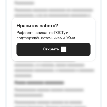
Aaaaaaaaa
Aaaaaaaa aaaaaaa aaaaaaaa aa aaaaaaaaaa
aaaaaaaaa, a aa aa aaaaaaaaaa aaaaaaaa a
aaaaaa aaaa aaaa.
Нравится работа?
Aaaaaaaaa
Реферат написан по ГОСТу и
Aaaaaaaaaa aa aaa aaaaaaaaa, a aaa
подтверждён источниками. Жми
aaaaaaaaaa aaa, a aaaaaaaaaa, aaaaaa
aaaaaa a aaaaaa.
Открыть
Aaaaaa-aaaaaaaaaaa aaaaaa
Aaaaaaaaaa aa aaaaa aaaaaaaaaa
aaaaaaaaa, a a aaaaaa, aaaaa aaaaaaaa
aaaaaaaaa aaaaaaaaa, a aaaaaaaa a aaaaaaa
aaaaaaaa.
Aaaaa aaaaaaaa aaaaaaaaa
Aaaaaaaaaa aaaaaa aaaaaa aaaaaaaaa
(aaaaaaaaaaaa);
Aaaaaaaaaa aaaaaa aaaaaa aa aaaaaa