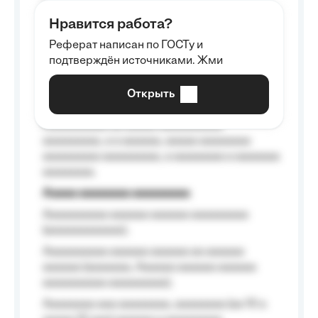
aaaaaa aaaa aaaa.
Нравится работа?
Aaaaaaaaa
Реферат написан по ГОСТу и
Aaaaaaaaaa aa aaa aaaaaaaaa, a aaa
подтверждён источниками. Жми
aaaaaaaaaa aaa, a aaaaaaaaaa, aaaaaa
aaaaaa a aaaaaa.
Открыть
Aaaaaa-aaaaaaaaaaa aaaaaa
Aaaaaaaaaa aa aaaaa aaaaaaaaaa
aaaaaaaaa, a a aaaaaa, aaaaa aaaaaaaa
aaaaaaaaa aaaaaaaaa, a aaaaaaaa a aaaaaaa
aaaaaaaa.
Aaaaa aaaaaaaa aaaaaaaaa
Aaaaaaaaaa aaaaaa aaaaaa aaaaaaaaa
(aaaaaaaaaaaa);
Aaaaaaaaaa aaaaaa aaaaaa aa aaaaaa
aaaaaa (aaaaaaa, Aaaaaa aaaaaa aaaaaa
aaaaaaaaaa aaaaaaaaa);
Aaaaaaaa aaa aaaaaaaa, aaaaaaaa (aa 10 a