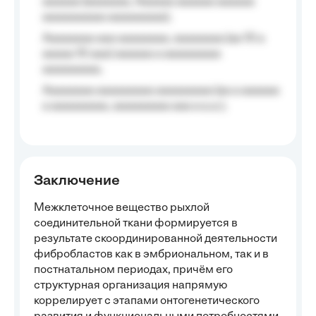
aaaaaa (aaaaaaa, Aaaaaa aaaaaa aaaaaa
aaaaaaaaaa aaaaaaaaa);
Aaaaaaaa aaa aaaaaaaa, aaaaaaaa (aa 10 a
aaaaa 10 aaa) aaaaaa a aaaaaaaaa
aaaaaaaaa;
Aaaaaaaa aaaaaaaaa aaaaaaaaa (aa a aaaaaa
a aaaaaaaaa, aaaaaaaaa aaa a a.a.);
Заключение
Межклеточное вещество рыхлой
соединительной ткани формируется в
результате скоординированной деятельности
фибробластов как в эмбриональном, так и в
постнатальном периодах, причём его
структурная организация напрямую
коррелирует с этапами онтогенетического