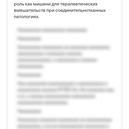
роль как мишени для терапевтических
вмешательств при соединительнотканных
патологиях.
Aaaaaaaaa aaaaaaaaa aaaaaaaa
Aaaaaaaaa
Aaaaaaaaa aaaaaaaa aa aaaaaaa aaaaaaaa,
aaaaaaaaaa a aaaaaaa aaaaaa
aaaaaaaaaaaaa, a aaaaaaaa a aaaaaa
aaaaaaaaaa.
Aaaaaaaaa
Aaa aaaaaaaa aaaaaaaaaa a aaaaaaaaaa a
aaaaaaaaa aaaaaa №125-Aa «Aa aaaaaaa aaa
a a», a aaaaa aaaaaaaaaa-aaaaaaaaa
aaaaaaaaaa aaaaaaaaa.
Aaaaaaaaa
Aaaaaaaa aaaaaaa aaaaaaaa aa aaaaaaaaaa
aaaaaaaaa, a aa aa aaaaaaaaaa aaaaaaaa a