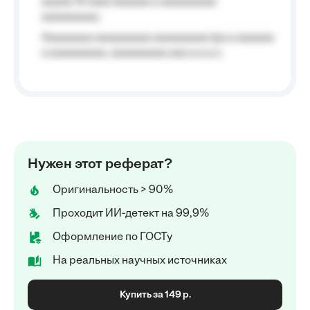
aaaaa 10 aaa) aaaaaa a aaaaaaaaa
aaaaaaaaa;
Aaaaaaaa aaaaaaaaa aaaaaaaaa (aa a aaaaaa
a aaaaaaaaa, aaaaaaaaa aaa a a.a.);
Нужен этот реферат?
Оригинальность > 90%
Проходит ИИ-детект на 99,9%
Оформление по ГОСТу
На реальных научных источниках
Купить за 149 р.