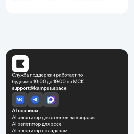
Служба поддержки работает по
будням с 10:00 до 19:00 по МСК
support@kampus.space
Очень быстро, недорого, качественно,
доступно
•
Алексей Антонов
27 мая, 2025
Обучение с Кампус Хаб — очень экономит
AI сервисы
время с возможностю узнать много новой и
AI репетитор для ответов на вопросы
полезной информации. Рекомендую ...
AI репетитор для эссе
AI репетитор по задачам