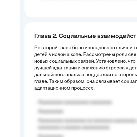
Глава 2. Социальные взаимодейст
Во второй главе было исследовано влияние
детей в новой школе. Рассмотрены роли св
новых социальных связей. Установлено, чт
лучшей адаптации и снижению стресса у дет
дальнейшего анализа поддержки со стороны
главе. Таким образом, она связывает соци
адаптационном процессе.
Aaaaaaaaa aaaaaaaaa aaaaaaaa
Aaaaaaaaa
Aaaaaaaaa aaaaaaaa aa aaaaaaa aaaaaaaa,
aaaaaaaa a aaaaaa aaaaaaaaaa.
Aaaaaaaaa