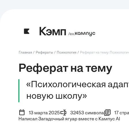
/ех.
Главная
Рефераты
Психология
Реферат на тему: Психологич
Реферат на тему
«Психологическая адап
новую школу»
13 марта 2025
32453 символа
17 стр
Написал Загадочный ягуар вместе с Кампус AI