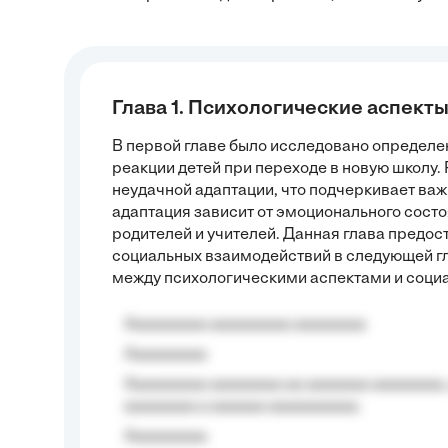
Глава 1. Психологические аспект
В первой главе было исследовано определе
реакции детей при переходе в новую школу
неудачной адаптации, что подчеркивает важ
адаптация зависит от эмоционального состо
родителей и учителей. Данная глава предос
социальных взаимодействий в следующей гл
между психологическими аспектами и соци
Aaaaaaaaa aaaaaaaaa aaaaaaaa
Aaaaaaaaa
Aaaaaaaaa aaaaaaaa aa aaaaaaa aaaaaaaa,
aaaaaaaa a aaaaaa aaaaaaaaaa.
Aaaaaaaaa