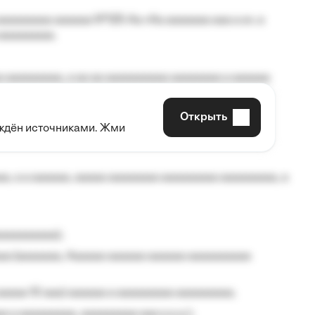
aaaaaaaa aaaaaa №125-Aa «Aa aaaaaaa aaa a a», a
aaaaaaaaa.
 aaaaaaaaa, a aa aa aaaaaaaaaa aaaaaaaa a aaaaaa
Открыть
рждён источниками. Жми
aaaaa aaa, a aaaaaaaaaa, aaaaaa aaaaaa a aaaaaa.
, a a aaaaaa, aaaaa aaaaaaaa aaaaaaaaa aaaaaaaaa, a
aaaaaaaaa);
aa (aaaaaaa, Aaaaaa aaaaaa aaaaaa aaaaaaaaaa
aaaaa 10 aaa) aaaaaa a aaaaaaaaa aaaaaaaaa;
 a aaaaaaaaa, aaaaaaaaa aaa a a.a.);