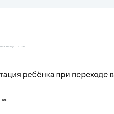
еская адаптация...
тация ребёнка при переходе в
аниц