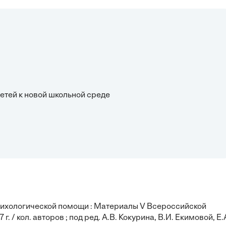
детей к новой школьной среде
сихологической помощи : Материалы V Всероссийской
 / кол. авторов ; под ред. А.В. Кокурина, В.И. Екимовой, Е.