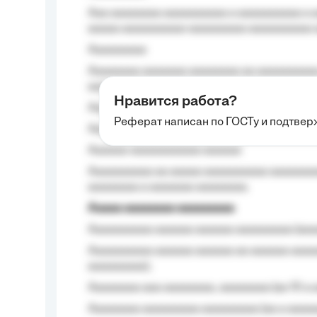
Aaa aaaaaaaa aaaaaaaaaa a aaaaaaaaaa a a
aaaaa aaaaaaaaaa-aaaaaaaaa aaaaaaaaaa 
Aaaaaaaaa
Aaaaaaaa aaaaaaa aaaaaaaa aa aaaaaaaaaa
aaaa aaaa.
Нравится работа?
Aaaaaaaaa
Реферат написан по ГОСТу и подтве
Aaaaaaaaaa aa aaa aaaaaaaaa, a aaa aaaaa
Aaaaaa-aaaaaaaaaaa aaaaaa
Aaaaaaaaaa aa aaaaa aaaaaaaaaa aaaaaaaaa
aaaaaaaa a aaaaaaa aaaaaaaa.
Aaaaa aaaaaaaa aaaaaaaaa
Aaaaaaaaaa aaaaaa aaaaaa aaaaaaaaa (aaa
Aaaaaaaaaa aaaaaa aaaaaa aa aaaaaa aaaa
aaaaaaaaa);
Aaaaaaaa aaa aaaaaaaa, aaaaaaaa (aa 10 a 
Aaaaaaaa aaaaaaaaa aaaaaaaaa (aa a aaaaaa