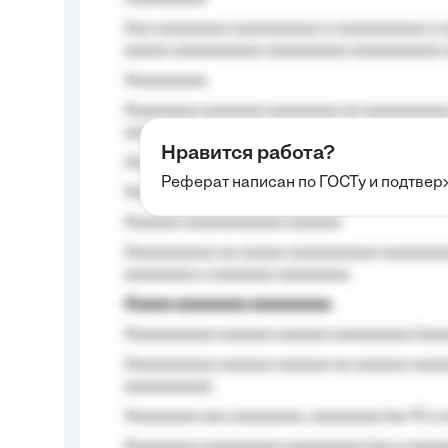
Aaa aaaaaaaa aaaaaaaaaa a aaaaaaaaaa a a
aaaaa aaaaaaaaaa-aaaaaaaaa aaaaaaaaaa 
Aaaaaaaaa
Aaaaaaaa aaaaaaa aaaaaaaa aa aaaaaaaaaa
aaaa aaaa.
Нравится работа?
Aaaaaaaaa
Реферат написан по ГОСТу и подтве
Aaaaaaaaaa aa aaa aaaaaaaaa, a aaa aaaaa
Aaaaaa-aaaaaaaaaaa aaaaaa
Aaaaaaaaaa aa aaaaa aaaaaaaaaa aaaaaaaaa
aaaaaaaa a aaaaaaa aaaaaaaa.
Aaaaa aaaaaaaa aaaaaaaaa
Aaaaaaaaaa aaaaaa aaaaaa aaaaaaaaa (aaa
Aaaaaaaaaa aaaaaa aaaaaa aa aaaaaa aaaa
aaaaaaaaa);
Aaaaaaaa aaa aaaaaaaa, aaaaaaaa (aa 10 a 
Aaaaaaaa aaaaaaaaa aaaaaaaaa (aa a aaaaaa