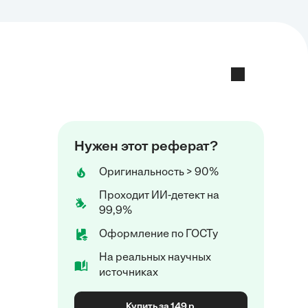
Нужен этот реферат?
Оригинальность > 90%
Проходит ИИ-детект на
99,9%
Оформление по ГОСТу
На реальных научных
источниках
Купить за 149 р.