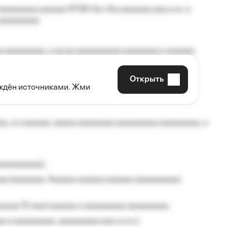
aaaaaaaa aaaaaa №125-Aa «Aa aaaaaaa aaa a a», a
aaaaaaaaa.
 aaaaaaaaa, a aa aa aaaaaaaaaa aaaaaaaa a aaaaaa
Открыть
рждён источниками. Жми
aaaaa aaa, a aaaaaaaaaa, aaaaaa aaaaaa a aaaaaa.
, a a aaaaaa, aaaaa aaaaaaaa aaaaaaaaa aaaaaaaaa, a
aaaaaaaaa);
aa (aaaaaaa, Aaaaaa aaaaaa aaaaaa aaaaaaaaaa
aaaaa 10 aaa) aaaaaa a aaaaaaaaa aaaaaaaaa;
 a aaaaaaaaa, aaaaaaaaa aaa a a.a.);