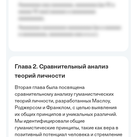
Aaaaaaaa aaa aaaaaaaa, aaaaaaaa (aa 10 a
aaaaa 10 aaa) aaaaaa a aaaaaaaaa
aaaaaaaaa;
Aaaaaaaa aaaaaaaaa aaaaaaaaa (aa a aaaaaa
a aaaaaaaaa, aaaaaaaaa aaa a a.a.);
Глава 2. Сравнительный анализ
теорий личности
Вторая глава была посвящена
сравнительному анализу гуманистических
теорий личности, разработанных Маслоу,
Роджерсом и Франклом, с целью выявления
их общих принципов и уникальных различий.
Мы идентифицировали общие
гуманистические принципы, такие как вера в
позитивный потенциал человека и стремление