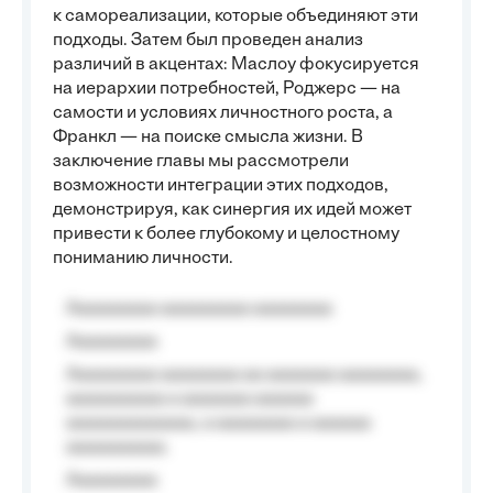
к самореализации, которые объединяют эти
подходы. Затем был проведен анализ
различий в акцентах: Маслоу фокусируется
на иерархии потребностей, Роджерс — на
самости и условиях личностного роста, а
Франкл — на поиске смысла жизни. В
заключение главы мы рассмотрели
возможности интеграции этих подходов,
демонстрируя, как синергия их идей может
привести к более глубокому и целостному
пониманию личности.
Aaaaaaaaa aaaaaaaaa aaaaaaaa
Aaaaaaaaa
Aaaaaaaaa aaaaaaaa aa aaaaaaa aaaaaaaa,
aaaaaaaaaa a aaaaaaa aaaaaa
aaaaaaaaaaaaa, a aaaaaaaa a aaaaaa
aaaaaaaaaa.
Aaaaaaaaa