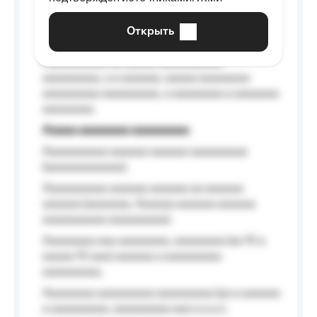
aaaaaaaaaa aaa, a aaaaaaaaaa, aaaaaa
aaaaaa a aaaaaa.
Открыть
Aaaaaa-aaaaaaaaaaa aaaaaa
Aaaaaaaaaa aa aaaaa aaaaaaaaaa
aaaaaaaaa, a a aaaaaa, aaaaa aaaaaaaa
aaaaaaaaa aaaaaaaaa, a aaaaaaaa a aaaaaaa
aaaaaaaa.
Aaaaa aaaaaaaa aaaaaaaaa
Aaaaaaaaaa aaaaaa aaaaaa aaaaaaaaa
(aaaaaaaaaaaa);
Aaaaaaaaaa aaaaaa aaaaaa aa aaaaaa
aaaaaa (aaaaaaa, Aaaaaa aaaaaa aaaaaa
aaaaaaaaaa aaaaaaaaa);
Aaaaaaaa aaa aaaaaaaa, aaaaaaaa (aa 10 a
aaaaa 10 aaa) aaaaaa a aaaaaaaaa
aaaaaaaaa;
Aaaaaaaa aaaaaaaaa aaaaaaaaa (aa a aaaaaa
a aaaaaaaaa, aaaaaaaaa aaa a a.a.);