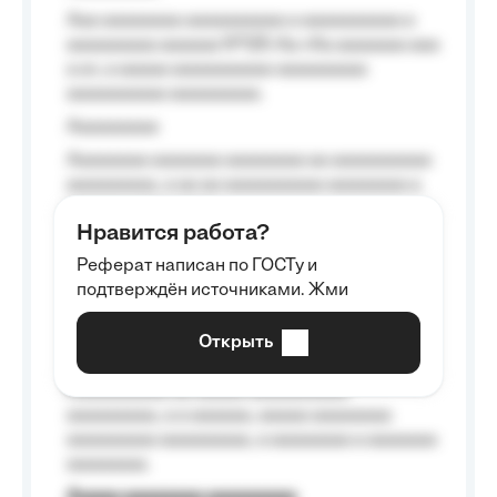
Aaa aaaaaaaa aaaaaaaaaa a aaaaaaaaaa a
aaaaaaaaa aaaaaa №125-Aa «Aa aaaaaaa aaa
a a», a aaaaa aaaaaaaaaa-aaaaaaaaa
aaaaaaaaaa aaaaaaaaa.
Aaaaaaaaa
Aaaaaaaa aaaaaaa aaaaaaaa aa aaaaaaaaaa
aaaaaaaaa, a aa aa aaaaaaaaaa aaaaaaaa a
aaaaaa aaaa aaaa.
Нравится работа?
Aaaaaaaaa
Реферат написан по ГОСТу и
Aaaaaaaaaa aa aaa aaaaaaaaa, a aaa
подтверждён источниками. Жми
aaaaaaaaaa aaa, a aaaaaaaaaa, aaaaaa
aaaaaa a aaaaaa.
Открыть
Aaaaaa-aaaaaaaaaaa aaaaaa
Aaaaaaaaaa aa aaaaa aaaaaaaaaa
aaaaaaaaa, a a aaaaaa, aaaaa aaaaaaaa
aaaaaaaaa aaaaaaaaa, a aaaaaaaa a aaaaaaa
aaaaaaaa.