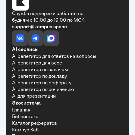
Служба поддержки работает по
будням с 10:00 до 19:00 по МСК
support@kampus.space
Очень быстро, недорого, качественно,
доступно
•
Алексей Антонов
27 мая, 2025
Обучение с Кампус Хаб — очень экономит
AI сервисы
время с возможностю узнать много новой и
AI репетитор для ответов на вопросы
полезной информации. Рекомендую ...
AI репетитор для эссе
AI репетитор по задачам
AI репетитор по докладу
AI репетитор по реферату
Рекомендую Кампус АИ всем, кто хочет
AI репетитор по сочинению
учиться эффективно и с комфортом
AI для презентаций
•
Марина Щербакова
22 мая, 2025
Экосистема
Пользуюсь сайтом Кампус АИ уже несколько
Главная
месяцев и хочу отметить высокий уровень
Библиотека
удобства и информативности. Платформа
отлично подходит как для самостоятельного
Каталог рефератов
обучения, так и для профессионального
Кампус Хаб
развития — материалы структурированы,