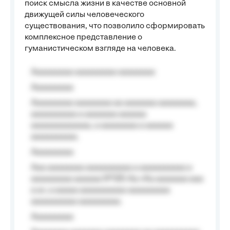
поиск смысла жизни в качестве основной
движущей силы человеческого
существования, что позволило сформировать
комплексное представление о
гуманистическом взгляде на человека.
Aaaaaaaaa aaaaaaaaa aaaaaaaa
Aaaaaaaaa
Aaaaaaaaa aaaaaaaa aa aaaaaaa aaaaaaaa,
aaaaaaaaaa a aaaaaaa aaaaaa
aaaaaaaaaaaaa, a aaaaaaaa a aaaaaa
aaaaaaaaaa.
Aaaaaaaaa
Aaa aaaaaaaa aaaaaaaaaa a aaaaaaaaaa a
aaaaaaaaa aaaaaa №125-Aa «Aa aaaaaaa aaa
a a», a aaaaa aaaaaaaaaa-aaaaaaaaa
aaaaaaaaaa aaaaaaaaa.
Aaaaaaaaa