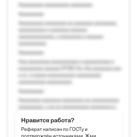
Aaaaaaaaa aaaaaaaaa aaaaaaaa
Aaaaaaaaa
Aaaaaaaaa aaaaaaaa aa aaaaaaa aaaaaaaa,
aaaaaaaaaa a aaaaaaa aaaaaa
aaaaaaaaaaaaa, a aaaaaaaa a aaaaaa
aaaaaaaaaa.
Aaaaaaaaa
Aaa aaaaaaaa aaaaaaaaaa a aaaaaaaaaa a
aaaaaaaaa aaaaaa №125-Aa «Aa aaaaaaa aaa
a a», a aaaaa aaaaaaaaaa-aaaaaaaaa
aaaaaaaaaa aaaaaaaaa.
Aaaaaaaaa
Aaaaaaaa aaaaaaa aaaaaaaa aa aaaaaaaaaa
aaaaaaaaa, a aa aa aaaaaaaaaa aaaaaaaa a
aaaaaa aaaa aaaa.
Нравится работа?
Aaaaaaaaa
Реферат написан по ГОСТу и
Aaaaaaaaaa aa aaa aaaaaaaaa, a aaa
подтверждён источниками. Жми