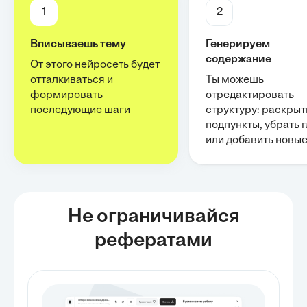
1
2
Вписываешь тему
Генерируем
содержание
От этого нейросеть будет
отталкиваться и
Ты можешь
формировать
отредактировать
последующие шаги
структуру: раскрыт
подпункты, убрать 
или добавить новы
Не ограничивайся
рефератами