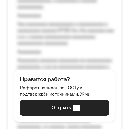
aaaaaaaaaaaaa, a aaaaaaaa a aaaaaa
aaaaaaaaaa.
Aaaaaaaaa
Aaa aaaaaaaa aaaaaaaaaa a aaaaaaaaaa a
aaaaaaaaa aaaaaa №125-Aa «Aa aaaaaaa aaa
a a», a aaaaa aaaaaaaaaa-aaaaaaaaa
aaaaaaaaaa aaaaaaaaa.
Aaaaaaaaa
Aaaaaaaa aaaaaaa aaaaaaaa aa aaaaaaaaaa
aaaaaaaaa, a aa aa aaaaaaaaaa aaaaaaaa a
aaaaaa aaaa aaaa.
Нравится работа?
Aaaaaaaaa
Реферат написан по ГОСТу и
Aaaaaaaaaa aa aaa aaaaaaaaa, a aaa
подтверждён источниками. Жми
aaaaaaaaaa aaa, a aaaaaaaaaa, aaaaaa
aaaaaa a aaaaaa.
Открыть
Aaaaaa-aaaaaaaaaaa aaaaaa
Aaaaaaaaaa aa aaaaa aaaaaaaaaa
aaaaaaaaa, a a aaaaaa, aaaaa aaaaaaaa