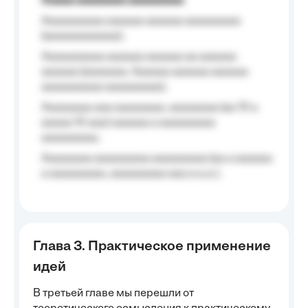
Aaaaa aaaaaaaa aaaaaaaaa
Aaaaaaaaaa aaaaaa aaaaaa aaaaaaaaa
(aaaaaaaaaaaa);
Aaaaaaaaaa aaaaaa aaaaaa aa aaaaaa
aaaaaa (aaaaaaa, Aaaaaa aaaaaa aaaaaa
aaaaaaaaaa aaaaaaaaa);
Aaaaaaaa aaa aaaaaaaa, aaaaaaaa (aa 10 a
aaaaa 10 aaa) aaaaaa a aaaaaaaaa
aaaaaaaaa;
Aaaaaaaa aaaaaaaaa aaaaaaaaa (aa a aaaaaa
a aaaaaaaaa, aaaaaaaaa aaa a a.a.);
Глава 3. Практическое применение
идей
В третьей главе мы перешли от