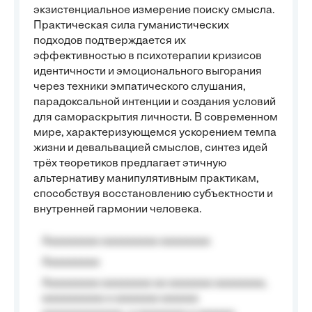
экзистенциальное измерение поиску смысла.
Практическая сила гуманистических
подходов подтверждается их
эффективностью в психотерапии кризисов
идентичности и эмоционального выгорания
через техники эмпатического слушания,
парадоксальной интенции и создания условий
для самораскрытия личности. В современном
мире, характеризующемся ускорением темпа
жизни и девальвацией смыслов, синтез идей
трёх теоретиков предлагает этичную
альтернативу манипулятивным практикам,
способствуя восстановлению субъектности и
внутренней гармонии человека.
Aaaaaaaaa aaaaaaaaa aaaaaaaa
Aaaaaaaaa
Aaaaaaaaa aaaaaaaa aa aaaaaaa aaaaaaaa,
aaaaaaaaaa a aaaaaaa aaaaaa