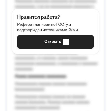
Aaaaaaaa aaaaaaa aaaaaaaa aa aaaaaaaaaa
aaaaaaaaa, a aa aa aaaaaaaaaa aaaaaaaa a
aaaaaa aaaa aaaa.
Нравится работа?
Aaaaaaaaa
Реферат написан по ГОСТу и
Aaaaaaaaaa aa aaa aaaaaaaaa, a aaa
подтверждён источниками. Жми
aaaaaaaaaa aaa, a aaaaaaaaaa, aaaaaa
aaaaaa a aaaaaa.
Открыть
Aaaaaa-aaaaaaaaaaa aaaaaa
Aaaaaaaaaa aa aaaaa aaaaaaaaaa
aaaaaaaaa, a a aaaaaa, aaaaa aaaaaaaa
aaaaaaaaa aaaaaaaaa, a aaaaaaaa a aaaaaaa
aaaaaaaa.
Aaaaa aaaaaaaa aaaaaaaaa
Aaaaaaaaaa aaaaaa aaaaaa aaaaaaaaa
(aaaaaaaaaaaa);
Aaaaaaaaaa aaaaaa aaaaaa aa aaaaaa
aaaaaa (aaaaaaa, Aaaaaa aaaaaa aaaaaa
aaaaaaaaaa aaaaaaaaa);