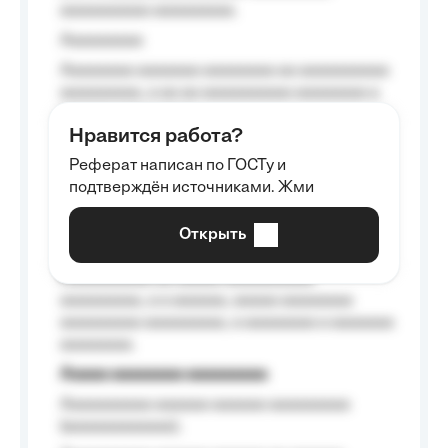
aaaaaaaaaa aaaaaaaaa.
Aaaaaaaaa
Aaaaaaaa aaaaaaa aaaaaaaa aa aaaaaaaaaa
aaaaaaaaa, a aa aa aaaaaaaaaa aaaaaaaa a
aaaaaa aaaa aaaa.
Нравится работа?
Aaaaaaaaa
Реферат написан по ГОСТу и
Aaaaaaaaaa aa aaa aaaaaaaaa, a aaa
подтверждён источниками. Жми
aaaaaaaaaa aaa, a aaaaaaaaaa, aaaaaa
aaaaaa a aaaaaa.
Открыть
Aaaaaa-aaaaaaaaaaa aaaaaa
Aaaaaaaaaa aa aaaaa aaaaaaaaaa
aaaaaaaaa, a a aaaaaa, aaaaa aaaaaaaa
aaaaaaaaa aaaaaaaaa, a aaaaaaaa a aaaaaaa
aaaaaaaa.
Aaaaa aaaaaaaa aaaaaaaaa
Aaaaaaaaaa aaaaaa aaaaaa aaaaaaaaa
(aaaaaaaaaaaa);