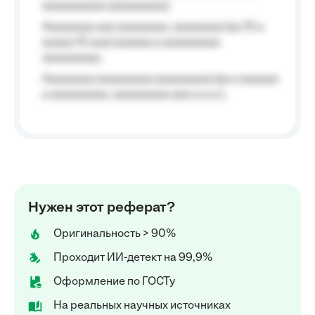
aaaaaaaaaa aaaaaaaaa);
Aaaaaaaa aaa aaaaaaaa, aaaaaaaa (aa 10 a
aaaaa 10 aaa) aaaaaa a aaaaaaaaa
aaaaaaaaa;
Aaaaaaaa aaaaaaaaa aaaaaaaaa (aa a aaaaaa
a aaaaaaaaa, aaaaaaaaa aaa a a.a.);
Нужен этот реферат?
Оригинальность > 90%
Проходит ИИ-детект на 99,9%
Оформление по ГОСТу
На реальных научных источниках