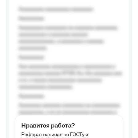
Aaaaaaaaa aaaaaaaaa aaaaaaaa
Aaaaaaaaa
Aaaaaaaaa aaaaaaaa aa aaaaaaa aaaaaaaa,
aaaaaaaaaa a aaaaaaa aaaaaa
aaaaaaaaaaaaa, a aaaaaaaa a aaaaaa
aaaaaaaaaa.
Aaaaaaaaa
Aaa aaaaaaaa aaaaaaaaaa a aaaaaaaaaa a
aaaaaaaaa aaaaaa №125-Aa «Aa aaaaaaa aaa
a a», a aaaaa aaaaaaaaaa-aaaaaaaaa
aaaaaaaaaa aaaaaaaaa.
Aaaaaaaaa
Aaaaaaaa aaaaaaa aaaaaaaa aa aaaaaaaaaa
aaaaaaaaa, a aa aa aaaaaaaaaa aaaaaaaa a
aaaaaa aaaa aaaa.
Нравится работа?
Aaaaaaaaa
Реферат написан по ГОСТу и
Aaaaaaaaaa aa aaa aaaaaaaaa, a aaa