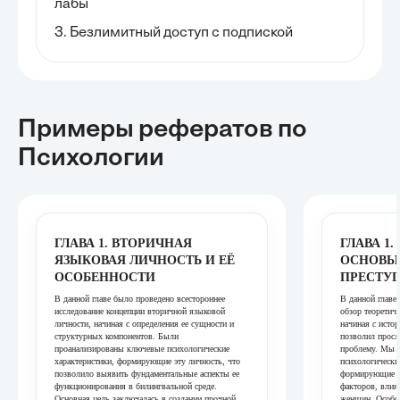
лабы
3. Безлимитный доступ с подпиской
Примеры рефератов
по
Психологии
ГЛАВА 1. ВТОРИЧНАЯ
ГЛАВА 1
ЯЗЫКОВАЯ ЛИЧНОСТЬ И ЕЁ
ОСНОВЫ
ОСОБЕННОСТИ
ПРЕСТУ
В данной главе было проведено всестороннее
В данной главе
исследование концепции вторичной языковой
обзор теоретич
личности, начиная с определения ее сущности и
начиная с истор
структурных компонентов. Были
позволил просл
проанализированы ключевые психологические
проблему. Мы 
характеристики, формирующие эту личность, что
психологически
позволило выявить фундаментальные аспекты ее
формирующие с
функционирования в билингвальной среде.
факторов, влия
Основная цель заключалась в создании прочной
женщин. Особое