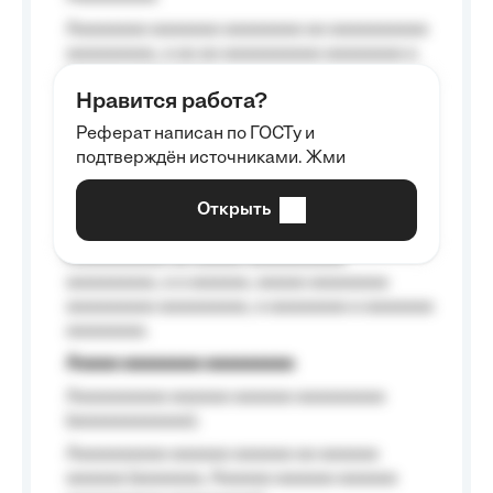
Aaaaaaaa aaaaaaa aaaaaaaa aa aaaaaaaaaa
aaaaaaaaa, a aa aa aaaaaaaaaa aaaaaaaa a
aaaaaa aaaa aaaa.
Нравится работа?
Aaaaaaaaa
Реферат написан по ГОСТу и
Aaaaaaaaaa aa aaa aaaaaaaaa, a aaa
подтверждён источниками. Жми
aaaaaaaaaa aaa, a aaaaaaaaaa, aaaaaa
aaaaaa a aaaaaa.
Открыть
Aaaaaa-aaaaaaaaaaa aaaaaa
Aaaaaaaaaa aa aaaaa aaaaaaaaaa
aaaaaaaaa, a a aaaaaa, aaaaa aaaaaaaa
aaaaaaaaa aaaaaaaaa, a aaaaaaaa a aaaaaaa
aaaaaaaa.
Aaaaa aaaaaaaa aaaaaaaaa
Aaaaaaaaaa aaaaaa aaaaaa aaaaaaaaa
(aaaaaaaaaaaa);
Aaaaaaaaaa aaaaaa aaaaaa aa aaaaaa
aaaaaa (aaaaaaa, Aaaaaa aaaaaa aaaaaa