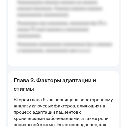
Aaaaaaaaaa aaaaaa aaaaaa aa aaaaaa
aaaaaa (aaaaaaa, Aaaaaa aaaaaa aaaaaa
aaaaaaaaaa aaaaaaaaa);
Aaaaaaaa aaa aaaaaaaa, aaaaaaaa (aa 10 a
aaaaa 10 aaa) aaaaaa a aaaaaaaaa
aaaaaaaaa;
Aaaaaaaa aaaaaaaaa aaaaaaaaa (aa a aaaaaa
a aaaaaaaaa, aaaaaaaaa aaa a a.a.);
Глава 2. Факторы адаптации и
стигмы
Вторая глава была посвящена всестороннему
анализу ключевых факторов, влияющих на
процесс адаптации пациентов с
хроническими заболеваниями, а также роли
социальной стигмы. Было исследовано, как