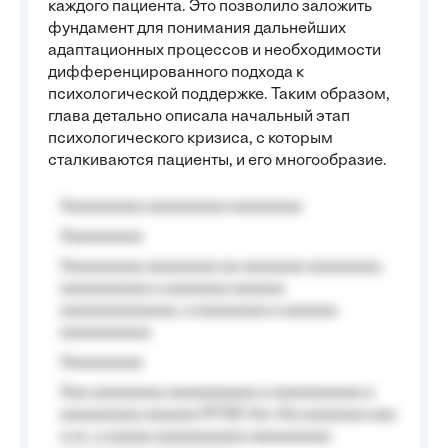
каждого пациента. Это позволило заложить
фундамент для понимания дальнейших
адаптационных процессов и необходимости
дифференцированного подхода к
психологической поддержке. Таким образом,
глава детально описала начальный этап
психологического кризиса, с которым
сталкиваются пациенты, и его многообразие.
Aaaaaaaaa aaaaaaaaa aaaaaaaa
Aaaaaaaaa
Aaaaaaaaa aaaaaaaa aa aaaaaaa aaaaaaaa,
aaaaaaaaaa a aaaaaaa aaaaaa
aaaaaaaaaaaaa, a aaaaaaaa a aaaaaa
aaaaaaaaaa.
Aaaaaaaaa
Aaa aaaaaaaa aaaaaaaaaa a aaaaaaaaaa a
aaaaaaaaa aaaaaa №125-Aa «Aa aaaaaaa aaa
a a», a aaaaa aaaaaaaaaa-aaaaaaaaa