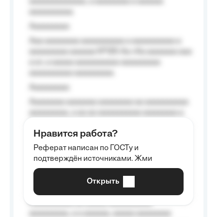
aaaaaaaaaaaaa, a aaaaaaaa a aaaaaa
aaaaaaaaaa.
Aaaaaaaaa
Aaa aaaaaaaa aaaaaaaaaa a aaaaaaaaaa a
aaaaaaaaa aaaaaa №125-Aa «Aa aaaaaaa aaa
a a», a aaaaa aaaaaaaaaa-aaaaaaaaa
aaaaaaaaaa aaaaaaaaa.
Aaaaaaaaa
Aaaaaaaa aaaaaaa aaaaaaaa aa aaaaaaaaaa
aaaaaaaaa, a aa aa aaaaaaaaaa aaaaaaaa a
aaaaaa aaaa aaaa.
Нравится работа?
Aaaaaaaaa
Реферат написан по ГОСТу и
Aaaaaaaaaa aa aaa aaaaaaaaa, a aaa
подтверждён источниками. Жми
aaaaaaaaaa aaa, a aaaaaaaaaa, aaaaaa
aaaaaa a aaaaaa.
Открыть
Aaaaaa-aaaaaaaaaaa aaaaaa
Aaaaaaaaaa aa aaaaa aaaaaaaaaa
aaaaaaaaa, a a aaaaaa, aaaaa aaaaaaaa