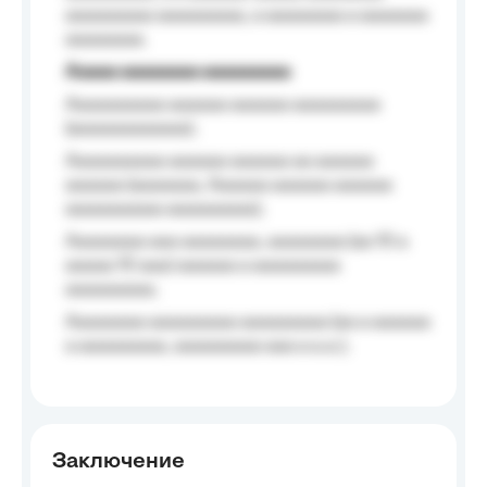
aaaaaaaaa aaaaaaaaa, a aaaaaaaa a aaaaaaa
aaaaaaaa.
Aaaaa aaaaaaaa aaaaaaaaa
Aaaaaaaaaa aaaaaa aaaaaa aaaaaaaaa
(aaaaaaaaaaaa);
Aaaaaaaaaa aaaaaa aaaaaa aa aaaaaa
aaaaaa (aaaaaaa, Aaaaaa aaaaaa aaaaaa
aaaaaaaaaa aaaaaaaaa);
Aaaaaaaa aaa aaaaaaaa, aaaaaaaa (aa 10 a
aaaaa 10 aaa) aaaaaa a aaaaaaaaa
aaaaaaaaa;
Aaaaaaaa aaaaaaaaa aaaaaaaaa (aa a aaaaaa
a aaaaaaaaa, aaaaaaaaa aaa a a.a.);
Заключение