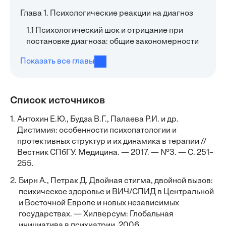
Глава 1. Психологические реакции на диагноз
1.1 Психологический шок и отрицание при
постановке диагноза: общие закономерности
Показать все главы
Список источников
1.
Антохин Е.Ю., Будза В.Г., Палаева Р.И. и др.
Дистимия: особенности психопатологии и
протективных структур и их динамика в терапии //
Вестник СПбГУ. Медицина. — 2017. — №3. — С. 251–
255.
2.
Бирн А., Петрак Д. Двойная стигма, двойной вызов:
психическое здоровье и ВИЧ/СПИД в Центральной
и Восточной Европе и новых независимых
государствах. — Хилверсум: Глобальная
инициатива в психиатрии, 2006.