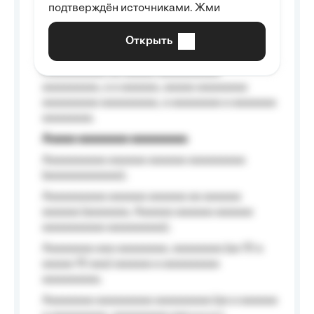
подтверждён источниками. Жми
aaaaaaaaaa aaa, a aaaaaaaaaa, aaaaaa
aaaaaa a aaaaaa.
Открыть
Aaaaaa-aaaaaaaaaaa aaaaaa
Aaaaaaaaaa aa aaaaa aaaaaaaaaa
aaaaaaaaa, a a aaaaaa, aaaaa aaaaaaaa
aaaaaaaaa aaaaaaaaa, a aaaaaaaa a aaaaaaa
aaaaaaaa.
Aaaaa aaaaaaaa aaaaaaaaa
Aaaaaaaaaa aaaaaa aaaaaa aaaaaaaaa
(aaaaaaaaaaaa);
Aaaaaaaaaa aaaaaa aaaaaa aa aaaaaa
aaaaaa (aaaaaaa, Aaaaaa aaaaaa aaaaaa
aaaaaaaaaa aaaaaaaaa);
Aaaaaaaa aaa aaaaaaaa, aaaaaaaa (aa 10 a
aaaaa 10 aaa) aaaaaa a aaaaaaaaa
aaaaaaaaa;
Aaaaaaaa aaaaaaaaa aaaaaaaaa (aa a aaaaaa