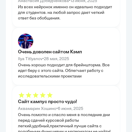
•
Анастасия Добедченкова
13 июня, 2025
лингвокультурную среду.
преступного ум
ГЛАВА 3. ПРАКТИКА И
Из всех нейронок именно он идеально подходит
ГЛАВА 3
МИНИМИЗАЦИЯ ДИСТАНЦИИ
для студентов. на любой запрос дает четкий
КОРРЕКЦ
ответ без обобщения.
Данная глава была посвящена практическому
В данной главе
измерению и минимизации эмоциональной
аспекты профил
дистанции, демонстрируя ее проявления в
преступности, 
реальных сценариях межкультурного общения.
деятельность. 
Были представлены результаты исследования,
подходы к пре
направленного на выявление специфики
поведения женщ
эмоциональной дистанции у вторичных языковых
акцентируя вни
личностей, что позволило эмпирически
Были представл
Очень доволен сайтом Кэмп
подтвердить теоретические положения. Основная
эффективные ме
задача заключалась в разработке и предложении
реабилитации 
•
Ilya Titlyanov
28 мая, 2025
конкретных стратегий, способствующих снижению
правонарушения
Очень хорошо подходит для брейншторма. Все
негативных эффектов эмоциональной дистанции,
ресоциализации
таких как недопонимание и затруднения в
идет беру с этого сайта. Облегчает работу с
специфике рабо
эмоциональной интеграции. Таким образом, эта
учитывающей ге
исследовательскими проектами
глава не только осветила практические аспекты
потребности ж
проблемы, но и предложила пути ее решения, что
главы заключал
имеет важное прикладное значение.
рекомендаций и
психологически
женской престу
правовой систе
Сайт кампус просто чудо!
•
Аквамарин Хошино
6 июня, 2025
Очень помогло и спасло меня в последние дни
перед сдачей курсовой работы
легкий,удобный,практичный лучше сайта с
подобными функциями и материалом не найти!