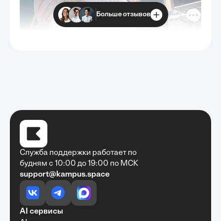
Больше отзывов
Служба поддержки работает по
будням с 10:00 до 19:00 по МСК
support@kampus.space
Очень быстро, недорого, качественно,
доступно
•
Алексей Антонов
27 мая, 2025
Обучение с Кампус Хаб — очень экономит
AI сервисы
время с возможностю узнать много новой и