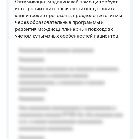
Оптимизация медицинской помощи требует
интеграции психологической поддержки в
клинические протоколы, преодоления стигмы
через образовательные программы и
развития междисциплинарных подходов с
учетом культурных особенностей пациентов.
Aaaaaaaaa aaaaaaaaa aaaaaaaa
Aaaaaaaaa
Aaaaaaaaa aaaaaaaa aa aaaaaaa aaaaaaaa,
aaaaaaaaaa a aaaaaaa aaaaaa
aaaaaaaaaaaaa, a aaaaaaaa a aaaaaa
aaaaaaaaaa.
Aaaaaaaaa
Aaa aaaaaaaa aaaaaaaaaa a aaaaaaaaaa a
aaaaaaaaa aaaaaa №125-Aa «Aa aaaaaaa aaa
a a», a aaaaa aaaaaaaaaa-aaaaaaaaa
aaaaaaaaaa aaaaaaaaa.
Aaaaaaaaa