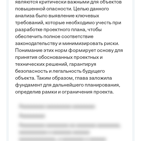
являются критически важными для объектов
повышенной опасности. Целью данного
анализа было выявление ключевых
требований, которые необходимо учесть при
разработке проектного плана, чтобы
обеспечить полное соответствие
законодательству и минимизировать риски.
Понимание этих норм формирует основу для
принятия обоснованных проектных и
технических решений, гарантируя
безопасность и легальность будущего
объекта. Таким образом, глава заложила
фундамент для дальнейшего планирования,
определив рамки и ограничения проекта.
Aaaaaaaaa aaaaaaaaa aaaaaaaa
Aaaaaaaaa
Aaaaaaaaa aaaaaaaa aa aaaaaaa aaaaaaaa,
aaaaaaaaaa a aaaaaaa aaaaaa
aaaaaaaaaaaaa, a aaaaaaaa a aaaaaa