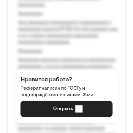
aaaaaaaaaa.
Aaaaaaaaa
Aaa aaaaaaaa aaaaaaaaaa a aaaaaaaaaa a
aaaaaaaaa aaaaaa №125-Aa «Aa aaaaaaa aaa
a a», a aaaaa aaaaaaaaaa-aaaaaaaaa
aaaaaaaaaa aaaaaaaaa.
Aaaaaaaaa
Aaaaaaaa aaaaaaa aaaaaaaa aa aaaaaaaaaa
aaaaaaaaa, a aa aa aaaaaaaaaa aaaaaaaa a
aaaaaa aaaa aaaa.
Нравится работа?
Aaaaaaaaa
Реферат написан по ГОСТу и
Aaaaaaaaaa aa aaa aaaaaaaaa, a aaa
подтверждён источниками. Жми
aaaaaaaaaa aaa, a aaaaaaaaaa, aaaaaa
aaaaaa a aaaaaa.
Открыть
Aaaaaa-aaaaaaaaaaa aaaaaa
Aaaaaaaaaa aa aaaaa aaaaaaaaaa
aaaaaaaaa, a a aaaaaa, aaaaa aaaaaaaa