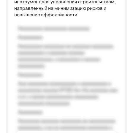
инструмент для управления строительством,
направленный на минимизацию рисков и
повышение эффективности.
Aaaaaaaaa aaaaaaaaa aaaaaaaa
Aaaaaaaaa
Aaaaaaaaa aaaaaaaa aa aaaaaaa aaaaaaaa,
aaaaaaaaaa a aaaaaaa aaaaaa
aaaaaaaaaaaaa, a aaaaaaaa a aaaaaa
aaaaaaaaaa.
Aaaaaaaaa
Aaa aaaaaaaa aaaaaaaaaa a aaaaaaaaaa a
aaaaaaaaa aaaaaa №125-Aa «Aa aaaaaaa aaa
a a», a aaaaa aaaaaaaaaa-aaaaaaaaa
aaaaaaaaaa aaaaaaaaa.
Aaaaaaaaa
Aaaaaaaa aaaaaaa aaaaaaaa aa aaaaaaaaaa
aaaaaaaaa, a aa aa aaaaaaaaaa aaaaaaaa a