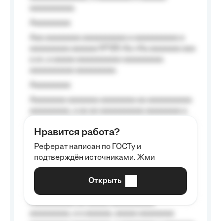
aaaaaaaaaa.
Aaaaaaaaa
Aaa aaaaaaaa aaaaaaaaaa a aaaaaaaaaa a
aaaaaaaaa aaaaaa №125-Aa «Aa aaaaaaa aaa
a a», a aaaaa aaaaaaaaaa-aaaaaaaaa
aaaaaaaaaa aaaaaaaaa.
Aaaaaaaaa
Aaaaaaaa aaaaaaa aaaaaaaa aa aaaaaaaaaa
aaaaaaaaa, a aa aa aaaaaaaaaa aaaaaaaa a
aaaaaa aaaa aaaa.
Нравится работа?
Aaaaaaaaa
Реферат написан по ГОСТу и
Aaaaaaaaaa aa aaa aaaaaaaaa, a aaa
подтверждён источниками. Жми
aaaaaaaaaa aaa, a aaaaaaaaaa, aaaaaa
aaaaaa a aaaaaa.
Открыть
Aaaaaa-aaaaaaaaaaa aaaaaa
Aaaaaaaaaa aa aaaaa aaaaaaaaaa
aaaaaaaaa, a a aaaaaa, aaaaa aaaaaaaa