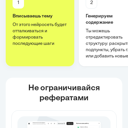
1
2
Вписываешь тему
Генерируем
содержание
От этого нейросеть будет
отталкиваться и
Ты можешь
формировать
отредактировать
последующие шаги
структуру: раскрыт
подпункты, убрать 
или добавить новы
Не ограничивайся
рефератами