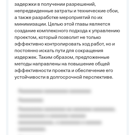
задержки в получении разрешений,
непредвиденные затраты и технические сбои,
а также разработке мероприятий по их
минимизации. Целью этой главы является
создание комплексного подхода к управлению
проектом, который позволит не только
эффективно контролировать ход работ, но и
постоянно искать пути для сокращения
издержек. Таким образом, предложенные
методы направлены на повышение общей
эффективности проекта и обеспечение его
устойчивости в долгосрочной перспективе.
Aaaaaaaaa aaaaaaaaa aaaaaaaa
Aaaaaaaaa
Aaaaaaaaa aaaaaaaa aa aaaaaaa aaaaaaaa,
aaaaaaaaaa a aaaaaaa aaaaaa
aaaaaaaaaaaaa, a aaaaaaaa a aaaaaa
aaaaaaaaaa.