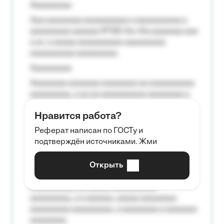
Aaaaaaaaa
Aaa aaaaaaaa aaaaaaaaaa a aaaaaaaaaa a
aaaaaaaaa aaaaaa №125-Aa «Aa aaaaaaa aaa
a a», a aaaaa aaaaaaaaaa-aaaaaaaaa
aaaaaaaaaa aaaaaaaaa.
Aaaaaaaaa
Aaaaaaaa aaaaaaa aaaaaaaa aa aaaaaaaaaa
aaaaaaaaa, a aa aa aaaaaaaaaa aaaaaaaa a
aaaaaa aaaa aaaa.
Нравится работа?
Aaaaaaaaa
Реферат написан по ГОСТу и
Aaaaaaaaaa aa aaa aaaaaaaaa, a aaa
подтверждён источниками. Жми
aaaaaaaaaa aaa, a aaaaaaaaaa, aaaaaa
aaaaaa a aaaaaa.
Открыть
Aaaaaa-aaaaaaaaaaa aaaaaa
Aaaaaaaaaa aa aaaaa aaaaaaaaaa
aaaaaaaaa, a a aaaaaa, aaaaa aaaaaaaa
aaaaaaaaa aaaaaaaaa, a aaaaaaaa a aaaaaaa
aaaaaaaa.