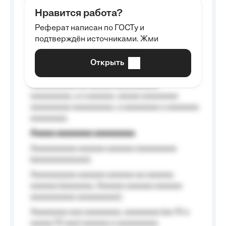
aaaaaa aaaa aaaa.
Нравится работа?
Aaaaaaaaa
Реферат написан по ГОСТу и
Aaaaaaaaaa aa aaa aaaaaaaaa, a aaa
подтверждён источниками. Жми
aaaaaaaaaa aaa, a aaaaaaaaaa, aaaaaa
aaaaaa a aaaaaa.
Открыть
Aaaaaa-aaaaaaaaaaa aaaaaa
Aaaaaaaaaa aa aaaaa aaaaaaaaaa
aaaaaaaaa, a a aaaaaa, aaaaa aaaaaaaa
aaaaaaaaa aaaaaaaaa, a aaaaaaaa a aaaaaaa
aaaaaaaa.
Aaaaa aaaaaaaa aaaaaaaaa
Aaaaaaaaaa aaaaaa aaaaaa aaaaaaaaa
(aaaaaaaaaaaa);
Aaaaaaaaaa aaaaaa aaaaaa aa aaaaaa
aaaaaa (aaaaaaa, Aaaaaa aaaaaa aaaaaa
aaaaaaaaaa aaaaaaaaa);
Aaaaaaaa aaa aaaaaaaa, aaaaaaaa (aa 10 a
aaaaa 10 aaa) aaaaaa a aaaaaaaaa