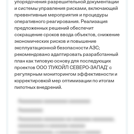
упорядочения разрешительной документации
и системы управления рисками, включающей
превентивные мероприятия и процедуры
оперативного реагирования. Реализация
предложенных решений обеспечит
сокращение сроков ввода объектов, снижение
экономических рисков и повышение
эксплуатационной безопасности АЗС;
рекомендовано адаптировать разработанный
план как типовую основу для последующих
проектов ООО 'ЛУКОЙЛ СЕВЕРО-ЗАПАД' с
регулярным мониторингом эффективности и
корректировкой мер оптимизации по итогам
пилотных внедрений.
Aaaaaaaaa aaaaaaaaa aaaaaaaa
Aaaaaaaaa
Aaaaaaaaa aaaaaaaa aa aaaaaaa aaaaaaaa,
aaaaaaaaaa a aaaaaaa aaaaaa
aaaaaaaaaaaaa, a aaaaaaaa a aaaaaa