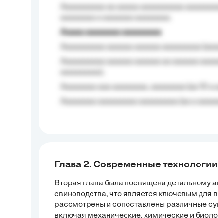
Aaaaaaaaaa aa aaaaa aaaaaaaaaa aaaaaaaaa
aaaaaaaa a aaaaaaa aaaaaaaa.
Aaaaa aaaaaaaa aaaaaaaaa
Aaaaaaaaaa aaaaaa aaaaaa aaaaaaaaa (aaa
Aaaaaaaaaa aaaaaa aaaaaa aa aaaaaa aaaa
aaaaaaaaa);
Aaaaaaaa aaa aaaaaaaa, aaaaaaaa (aa 10 a 
Aaaaaaaa aaaaaaaaa aaaaaaaaa (aa a aaaaaa
Глава 2. Современные технологии
Вторая глава была посвящена детальному а
свиноводства, что является ключевым для
рассмотрены и сопоставлены различные су
включая механические, химические и биоло