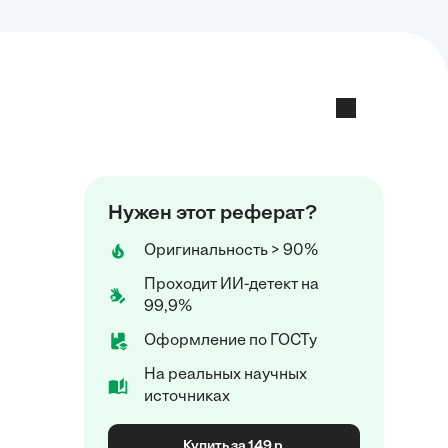
Нужен этот реферат?
Оригинальность > 90%
Проходит ИИ-детект на
99,9%
Оформление по ГОСТу
На реальных научных
источниках
Купить за 149 р.