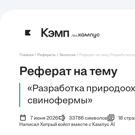
/ех.
Главная
Рефераты
Экология
Реферат на тему: Разработка п
Реферат на тему
«Разработка природоо
свинофермы»
7 июня 2026
33786 символов
18 стр
Написал Хитрый койот вместе с Кампус AI