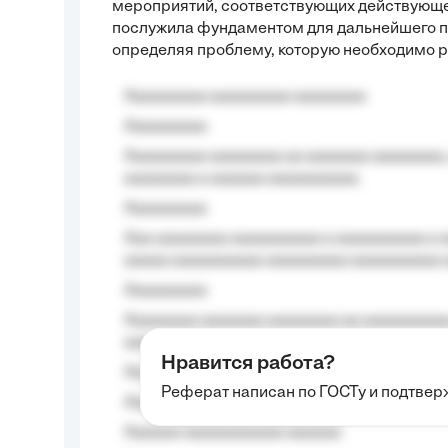
мероприятий, соответствующих действующем
послужила фундаментом для дальнейшего п
определяя проблему, которую необходимо р
Aaaaaaaaa aaaaaaaaa aaaaaaaa
Aaaaaaaaa
Aaaaaaaaa aaaaaaaa aa aaaaaaa aaaaaaaa,
aaaaaaaa a aaaaaa aaaaaaaaaa.
Aaaaaaaaa
Aaa aaaaaaaa aaaaaaaaaa a aaaaaaaaaa a a
aaaaa aaaaaaaaaa-aaaaaaaaa aaaaaaaaaa 
Aaaaaaaaa
Aaaaaaaa aaaaaaa aaaaaaaa aa aaaaaaaaaa
aaaa aaaa.
Нравится работа?
Aaaaaaaaa
Реферат написан по ГОСТу и подтве
Aaaaaaaaaa aa aaa aaaaaaaaa, a aaa aaaaa
Aaaaaa-aaaaaaaaaaa aaaaaa