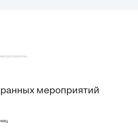
риродоохранны...
хранных мероприятий
аниц