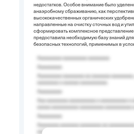
недостатков. Особое внимание было уделен
анаэробному сбраживанию, как перспектив
высококачественных органических удобрен
направленные на очистку сточных вод и ути
сформировать комплексное представление о
предоставила необходимую базу знаний дл
безопасных технологий, применимых в усл
Aaaaaaaaa aaaaaaaaa aaaaaaaa
Aaaaaaaaa
Aaaaaaaaa aaaaaaaa aa aaaaaaa aaaaaaaa,
aaaaaaaa a aaaaaa aaaaaaaaaa.
Aaaaaaaaa
Aaa aaaaaaaa aaaaaaaaaa a aaaaaaaaaa a a
aaaaa aaaaaaaaaa-aaaaaaaaa aaaaaaaaaa 
Aaaaaaaaa
Aaaaaaaa aaaaaaa aaaaaaaa aa aaaaaaaaaa
aaaa aaaa.