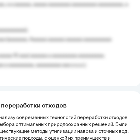
, a a aaaaaa, aaaaa aaaaaaaa aaaaaaaaa aaaaaaaaa, a
aaaaaaaaa);
aa (aaaaaaa, Aaaaaa aaaaaa aaaaaa aaaaaaaaaa
aaaaa 10 aaa) aaaaaa a aaaaaaaaa aaaaaaaaa;
 a aaaaaaaaa, aaaaaaaaa aaa a a.a.);
 переработки отходов
нализу современных технологий переработки отходов
 выбора оптимальных природоохранных решений. Были
ществующие методы утилизации навоза и сточных вод,
гические подходы, с оценкой их преимуществ и