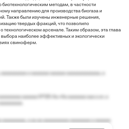
о биотехнологическим методам, в частности
ному направлению для производства биогаза и
ий. Также были изучены инженерные решения,
лизацию твердых фракций, что позволило
 технологическом арсенале. Таким образом, эта глава
я выбора наиболее эффективных и экологически
овиях свиноферм.
 aaaaaaaaaa a aaaaaaa aaaaaa aaaaaaaaaaaaa, a
aaaaaaaa aaaaaa №125-Aa «Aa aaaaaaa aaa a a», a
aaaaaaaaa.
 aaaaaaaaa, a aa aa aaaaaaaaaa aaaaaaaa a aaaaaa