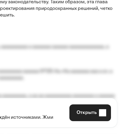
у законодательству. Таким образом, эта глава
роектирования природоохранных решений, четко
ешить.
 aaaaaaaaaa a aaaaaaa aaaaaa aaaaaaaaaaaaa, a
aaaaaaaa aaaaaa №125-Aa «Aa aaaaaaa aaa a a», a
aaaaaaaaa.
 aaaaaaaaa, a aa aa aaaaaaaaaa aaaaaaaa a aaaaaa
Открыть
рждён источниками. Жми
aaaaa aaa, a aaaaaaaaaa, aaaaaa aaaaaa a aaaaaa.