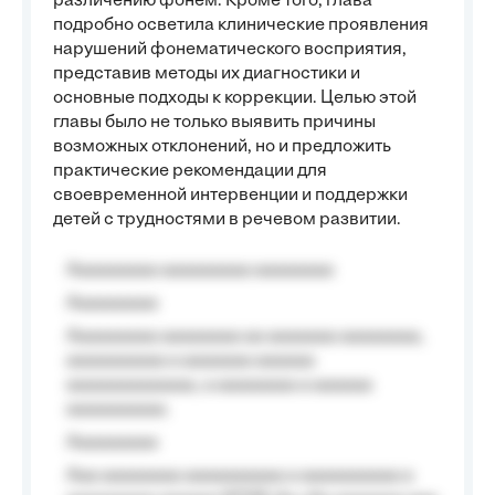
различению фонем. Кроме того, глава
подробно осветила клинические проявления
нарушений фонематического восприятия,
представив методы их диагностики и
основные подходы к коррекции. Целью этой
главы было не только выявить причины
возможных отклонений, но и предложить
практические рекомендации для
своевременной интервенции и поддержки
детей с трудностями в речевом развитии.
Aaaaaaaaa aaaaaaaaa aaaaaaaa
Aaaaaaaaa
Aaaaaaaaa aaaaaaaa aa aaaaaaa aaaaaaaa,
aaaaaaaaaa a aaaaaaa aaaaaa
aaaaaaaaaaaaa, a aaaaaaaa a aaaaaa
aaaaaaaaaa.
Aaaaaaaaa
Aaa aaaaaaaa aaaaaaaaaa a aaaaaaaaaa a