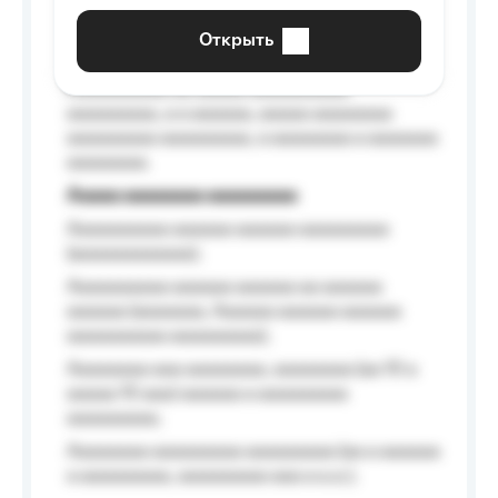
aaaaaa a aaaaaa.
Открыть
Aaaaaa-aaaaaaaaaaa aaaaaa
Aaaaaaaaaa aa aaaaa aaaaaaaaaa
aaaaaaaaa, a a aaaaaa, aaaaa aaaaaaaa
aaaaaaaaa aaaaaaaaa, a aaaaaaaa a aaaaaaa
aaaaaaaa.
Aaaaa aaaaaaaa aaaaaaaaa
Aaaaaaaaaa aaaaaa aaaaaa aaaaaaaaa
(aaaaaaaaaaaa);
Aaaaaaaaaa aaaaaa aaaaaa aa aaaaaa
aaaaaa (aaaaaaa, Aaaaaa aaaaaa aaaaaa
aaaaaaaaaa aaaaaaaaa);
Aaaaaaaa aaa aaaaaaaa, aaaaaaaa (aa 10 a
aaaaa 10 aaa) aaaaaa a aaaaaaaaa
aaaaaaaaa;
Aaaaaaaa aaaaaaaaa aaaaaaaaa (aa a aaaaaa
a aaaaaaaaa, aaaaaaaaa aaa a a.a.);