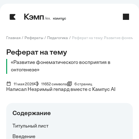
/ех.
Главная
Рефераты
Педагогика
Реферат на тему: Развитие фонемати
Реферат на тему
«Развитие фонематического восприятия в
онтогенезе»
11 мая 2026
11652 символа
6 страниц
Написал Незримый гепард вместе с Кампус AI
Содержание
Титульный лист
Введение