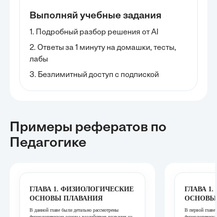
Выполняй учебные задания
1. Подробный разбор решения от AI
2. Ответы за 1 минуту на домашки, тесты,
лабы
3. Безлимитный доступ с подпиской
Примеры рефератов
по
Педагогике
ГЛАВА 1. ФИЗИОЛОГИЧЕСКИЕ
ГЛАВА 1
ОСНОВЫ ПЛАВАНИЯ
ОСНОВЫ
В данной главе были детально рассмотрены
В первой главе
физиологические основы воздействия плавания на
физиологически