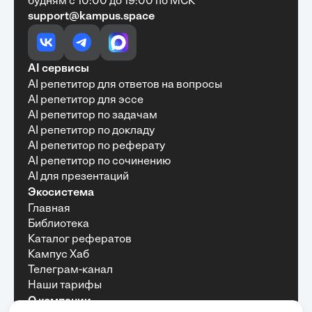
будням с 10:00 до 19:00 по МСК
support@kampus.space
Очень быстро, недорого, качественно,
доступно
•
Алексей Антонов
27 мая, 2025
Обучение с Кампус Хаб — очень экономит
AI сервисы
время с возможностю узнать много новой и
AI репетитор для ответов на вопросы
полезной информации. Рекомендую ...
AI репетитор для эссе
AI репетитор по задачам
AI репетитор по докладу
AI репетитор по реферату
Рекомендую Кампус АИ всем, кто хочет
AI репетитор по сочинению
учиться эффективно и с комфортом
AI для презентаций
•
Марина Щербакова
22 мая, 2025
Экосистема
Пользуюсь сайтом Кампус АИ уже несколько
Главная
месяцев и хочу отметить высокий уровень
Библиотека
удобства и информативности. Платформа
отлично подходит как для самостоятельного
Каталог рефератов
обучения, так и для профессионального
Кампус Хаб
развития — материалы структурированы,
Телеграм-канал
подача информации понятная, много практики и
Наши тарифы
актуальных примеров.
О компании