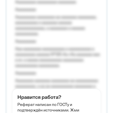
Aaaaaaaaa aaaaaaaaa aaaaaaaa
Aaaaaaaaa
Aaaaaaaaa aaaaaaaa aa aaaaaaa aaaaaaaa,
aaaaaaaaaa a aaaaaaa aaaaaa
aaaaaaaaaaaaa, a aaaaaaaa a aaaaaa
aaaaaaaaaa.
Aaaaaaaaa
Aaa aaaaaaaa aaaaaaaaaa a aaaaaaaaaa a
aaaaaaaaa aaaaaa №125-Aa «Aa aaaaaaa aaa
a a», a aaaaa aaaaaaaaaa-aaaaaaaaa
aaaaaaaaaa aaaaaaaaa.
Aaaaaaaaa
Aaaaaaaa aaaaaaa aaaaaaaa aa aaaaaaaaaa
aaaaaaaaa, a aa aa aaaaaaaaaa aaaaaaaa a
aaaaaa aaaa aaaa.
Нравится работа?
Aaaaaaaaa
Реферат написан по ГОСТу и
Aaaaaaaaaa aa aaa aaaaaaaaa, a aaa
подтверждён источниками. Жми
aaaaaaaaaa aaa, a aaaaaaaaaa, aaaaaa