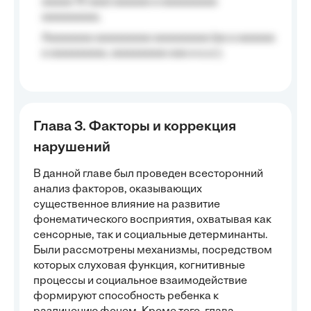
aaaaa 10 aaa) aaaaaa a aaaaaaaaa
aaaaaaaaa;
Aaaaaaaa aaaaaaaaa aaaaaaaaa (aa a aaaaaa
a aaaaaaaaa, aaaaaaaaa aaa a a.a.);
Глава 3. Факторы и коррекция
нарушений
В данной главе был проведен всесторонний
анализ факторов, оказывающих
существенное влияние на развитие
фонематического восприятия, охватывая как
сенсорные, так и социальные детерминанты.
Были рассмотрены механизмы, посредством
которых слуховая функция, когнитивные
процессы и социальное взаимодействие
формируют способность ребенка к