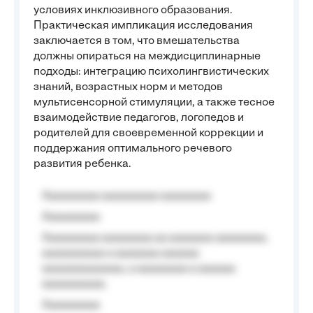
условиях инклюзивного образования.
Практическая импликация исследования
заключается в том, что вмешательства
должны опираться на междисциплинарные
подходы: интеграцию психолингвистических
знаний, возрастных норм и методов
мультисенсорной стимуляции, а также тесное
взаимодействие педагогов, логопедов и
родителей для своевременной коррекции и
поддержания оптимального речевого
развития ребенка.
Aaaaaaaaa aaaaaaaaa aaaaaaaa
Aaaaaaaaa
Aaaaaaaaa aaaaaaaa aa aaaaaaa aaaaaaaa,
aaaaaaaaaa a aaaaaaa aaaaaa
aaaaaaaaaaaaa, a aaaaaaaa a aaaaaa
aaaaaaaaaa.
Aaaaaaaaa