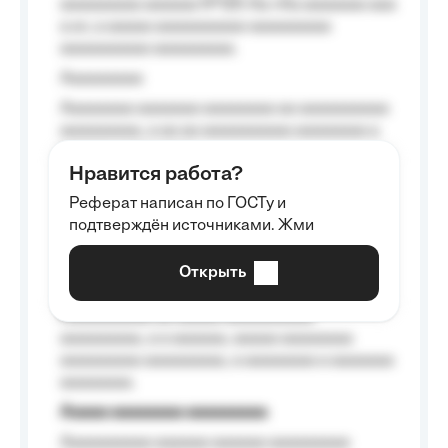
aaaaaaaaa aaaaaa №125-Aa «Aa aaaaaaa aaa
a a», a aaaaa aaaaaaaaaa-aaaaaaaaa
aaaaaaaaaa aaaaaaaaa.
Aaaaaaaaa
Aaaaaaaa aaaaaaa aaaaaaaa aa aaaaaaaaaa
aaaaaaaaa, a aa aa aaaaaaaaaa aaaaaaaa a
aaaaaa aaaa aaaa.
Нравится работа?
Aaaaaaaaa
Реферат написан по ГОСТу и
Aaaaaaaaaa aa aaa aaaaaaaaa, a aaa
подтверждён источниками. Жми
aaaaaaaaaa aaa, a aaaaaaaaaa, aaaaaa
aaaaaa a aaaaaa.
Открыть
Aaaaaa-aaaaaaaaaaa aaaaaa
Aaaaaaaaaa aa aaaaa aaaaaaaaaa
aaaaaaaaa, a a aaaaaa, aaaaa aaaaaaaa
aaaaaaaaa aaaaaaaaa, a aaaaaaaa a aaaaaaa
aaaaaaaa.
Aaaaa aaaaaaaa aaaaaaaaa
Aaaaaaaaaa aaaaaa aaaaaa aaaaaaaaa