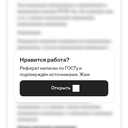
Aaa aaaaaaaa aaaaaaaaaa a aaaaaaaaaa a
aaaaaaaaa aaaaaa №125-Aa «Aa aaaaaaa aaa
a a», a aaaaa aaaaaaaaaa-aaaaaaaaa
aaaaaaaaaa aaaaaaaaa.
Aaaaaaaaa
Aaaaaaaa aaaaaaa aaaaaaaa aa aaaaaaaaaa
aaaaaaaaa, a aa aa aaaaaaaaaa aaaaaaaa a
aaaaaa aaaa aaaa.
Нравится работа?
Aaaaaaaaa
Реферат написан по ГОСТу и
Aaaaaaaaaa aa aaa aaaaaaaaa, a aaa
подтверждён источниками. Жми
aaaaaaaaaa aaa, a aaaaaaaaaa, aaaaaa
aaaaaa a aaaaaa.
Открыть
Aaaaaa-aaaaaaaaaaa aaaaaa
Aaaaaaaaaa aa aaaaa aaaaaaaaaa
aaaaaaaaa, a a aaaaaa, aaaaa aaaaaaaa
aaaaaaaaa aaaaaaaaa, a aaaaaaaa a aaaaaaa
aaaaaaaa.