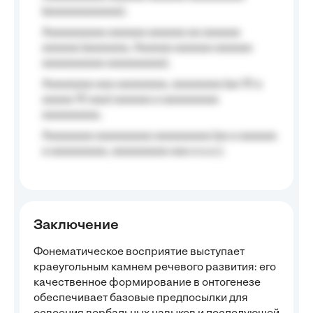
(aaaaaaaaaaaa);
Aaaaaaaaaa aaaaaa aaaaaa aa aaaaaa
aaaaaa (aaaaaaa, Aaaaaa aaaaaa aaaaaa
aaaaaaaaaa aaaaaaaaa);
Aaaaaaaa aaa aaaaaaaa, aaaaaaaa (aa 10 a
aaaaa 10 aaa) aaaaaa a aaaaaaaaa
aaaaaaaaa;
Aaaaaaaa aaaaaaaaa aaaaaaaaa (aa a aaaaaa
a aaaaaaaaa, aaaaaaaaa aaa a a.a.);
Заключение
Фонематическое восприятие выступает
краеугольным камнем речевого развития: его
качественное формирование в онтогенезе
обеспечивает базовые предпосылки для