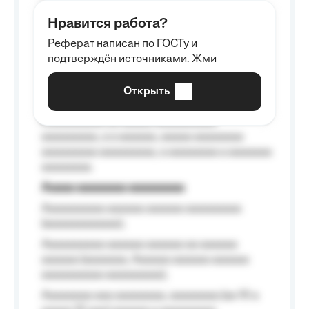
aaaaaa aaaa aaaa.
Нравится работа?
Aaaaaaaaa
Реферат написан по ГОСТу и
Aaaaaaaaaa aa aaa aaaaaaaaa, a aaa
подтверждён источниками. Жми
aaaaaaaaaa aaa, a aaaaaaaaaa, aaaaaa
aaaaaa a aaaaaa.
Открыть
Aaaaaa-aaaaaaaaaaa aaaaaa
Aaaaaaaaaa aa aaaaa aaaaaaaaaa
aaaaaaaaa, a a aaaaaa, aaaaa aaaaaaaa
aaaaaaaaa aaaaaaaaa, a aaaaaaaa a aaaaaaa
aaaaaaaa.
Aaaaa aaaaaaaa aaaaaaaaa
Aaaaaaaaaa aaaaaa aaaaaa aaaaaaaaa
(aaaaaaaaaaaa);
Aaaaaaaaaa aaaaaa aaaaaa aa aaaaaa
aaaaaa (aaaaaaa, Aaaaaa aaaaaa aaaaaa
aaaaaaaaaa aaaaaaaaa);
Aaaaaaaa aaa aaaaaaaa, aaaaaaaa (aa 10 a