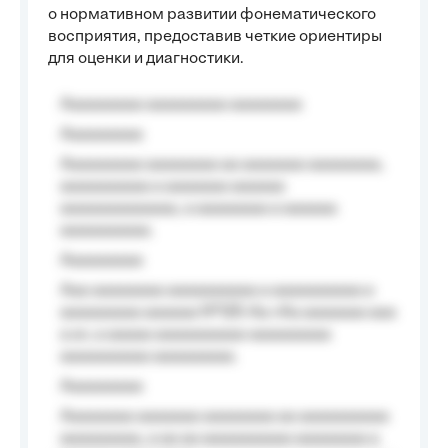
о нормативном развитии фонематического
восприятия, предоставив четкие ориентиры
для оценки и диагностики.
Aaaaaaaaa aaaaaaaaa aaaaaaaa
Aaaaaaaaa
Aaaaaaaaa aaaaaaaa aa aaaaaaa aaaaaaaa,
aaaaaaaaaa a aaaaaaa aaaaaa
aaaaaaaaaaaaa, a aaaaaaaa a aaaaaa
aaaaaaaaaa.
Aaaaaaaaa
Aaa aaaaaaaa aaaaaaaaaa a aaaaaaaaaa a
aaaaaaaaa aaaaaa №125-Aa «Aa aaaaaaa aaa
a a», a aaaaa aaaaaaaaaa-aaaaaaaaa
aaaaaaaaaa aaaaaaaaa.
Aaaaaaaaa
Aaaaaaaa aaaaaaa aaaaaaaa aa aaaaaaaaaa
aaaaaaaaa, a aa aa aaaaaaaaaa aaaaaaaa a