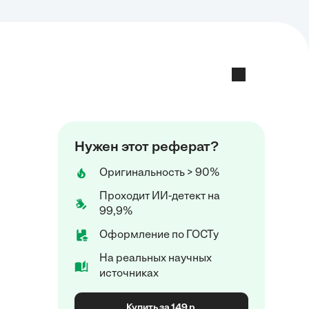
Нужен этот реферат?
Оригинальность > 90%
Проходит ИИ-детект на
99,9%
Оформление по ГОСТу
На реальных научных
источниках
Купить за 149 р.