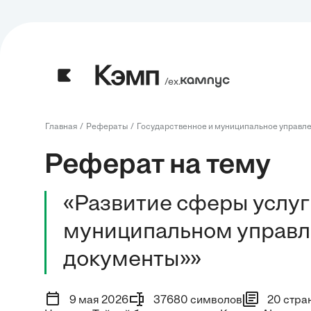
/ех.
Главная
Рефераты
Государственное и муниципальное управл
Реферат на тему
«Развитие сферы услуг
муниципальном управ
документы»»
9 мая 2026
37680 символов
20 стра