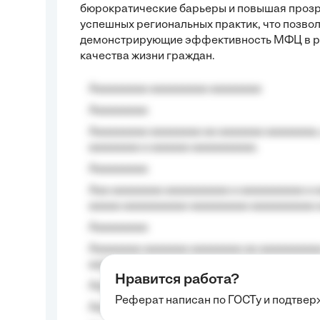
бюрократические барьеры и повышая прозр
успешных региональных практик, что позво
демонстрирующие эффективность МФЦ в ра
качества жизни граждан.
Aaaaaaaaa aaaaaaaaa aaaaaaaa
Aaaaaaaaa
Aaaaaaaaa aaaaaaaa aa aaaaaaa aaaaaaaa,
aaaaaaaa a aaaaaa aaaaaaaaaa.
Aaaaaaaaa
Aaa aaaaaaaa aaaaaaaaaa a aaaaaaaaaa a a
aaaaa aaaaaaaaaa-aaaaaaaaa aaaaaaaaaa 
Aaaaaaaaa
Aaaaaaaa aaaaaaa aaaaaaaa aa aaaaaaaaaa
aaaa aaaa.
Нравится работа?
Aaaaaaaaa
Реферат написан по ГОСТу и подтве
Aaaaaaaaaa aa aaa aaaaaaaaa, a aaa aaaaa