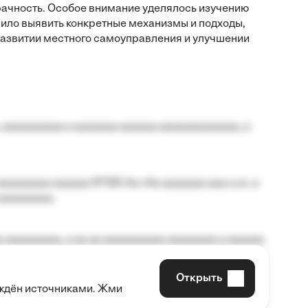
ачность. Особое внимание уделялось изучению
лило выявить конкретные механизмы и подходы,
звитии местного самоуправления и улучшении
 aaaaaaaaaa a aaaaaaa aaaaaa aaaaaaaaaaaaa, a
aaaaaaaa aaaaaa №125-Aa «Aa aaaaaaa aaa a a», a
aaaaaaaaa.
 aaaaaaaaa, a aa aa aaaaaaaaaa aaaaaaaa a aaaaaa
Открыть
рждён источниками. Жми
aaaaa aaa, a aaaaaaaaaa, aaaaaa aaaaaa a aaaaaa.