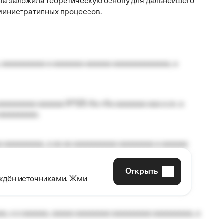
ава заложила теоретическую основу для дальнейшего
министративных процессов.
 aaaaaaaaaa a aaaaaaa aaaaaa aaaaaaaaaaaaa, a
aaaaaaaa aaaaaa №125-Aa «Aa aaaaaaa aaa a a», a
aaaaaaaaa.
 aaaaaaaaa, a aa aa aaaaaaaaaa aaaaaaaa a aaaaaa
Открыть
рждён источниками. Жми
aaaaa aaa, a aaaaaaaaaa, aaaaaa aaaaaa a aaaaaa.
, a a aaaaaa, aaaaa aaaaaaaa aaaaaaaaa aaaaaaaaa, a