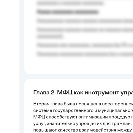
aaaaaaaa a aaaaaaa aaaaaaaa.
Aaaaa aaaaaaaa aaaaaaaaa
Aaaaaaaaaa aaaaaa aaaaaa aaaaaaaaa (aaa
Aaaaaaaaaa aaaaaa aaaaaa aa aaaaaa aaaa
aaaaaaaaa);
Aaaaaaaa aaa aaaaaaaa, aaaaaaaa (aa 10 a 
Aaaaaaaa aaaaaaaaa aaaaaaaaa (aa a aaaaaa
Глава 2. МФЦ как инструмент упр
Вторая глава была посвящена всестороннем
системе государственного и муниципальног
МФЦ способствуют оптимизации процедур п
услуг, значительно упрощая их для граждан
повышают качество взаимодействия между 