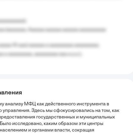
aaaaaaaaa);
aa (aaaaaaa, Aaaaaa aaaaaa aaaaaa aaaaaaaaaa
aaaaa 10 aaa) aaaaaa a aaaaaaaaa aaaaaaaaa;
 a aaaaaaaaa, aaaaaaaaa aaa a a.a.);
авления
у анализу МФЦ как действенного инструмента в
о управления. Здесь мы сфокусировались на том, как
редоставления государственных и муниципальных
. Было исследовано, каким образом эти центры
населением и органами власти, сокращая