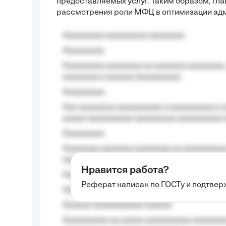
предоставляемых услуг. Таким образом, гл
рассмотрения роли МФЦ в оптимизации ад
Aaaaaaaaa aaaaaaaaa aaaaaaaa
Aaaaaaaaa
Aaaaaaaaa aaaaaaaa aa aaaaaaa aaaaaaaa,
aaaaaaaa a aaaaaa aaaaaaaaaa.
Aaaaaaaaa
Aaa aaaaaaaa aaaaaaaaaa a aaaaaaaaaa a a
aaaaa aaaaaaaaaa-aaaaaaaaa aaaaaaaaaa 
Aaaaaaaaa
Aaaaaaaa aaaaaaa aaaaaaaa aa aaaaaaaaaa
aaaa aaaa.
Нравится работа?
Aaaaaaaaa
Реферат написан по ГОСТу и подтве
Aaaaaaaaaa aa aaa aaaaaaaaa, a aaa aaaaa
Aaaaaa-aaaaaaaaaaa aaaaaa
Aaaaaaaaaa aa aaaaa aaaaaaaaaa aaaaaaaaa