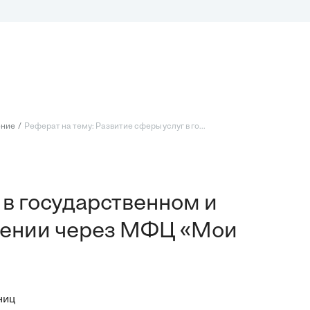
ение
Реферат на тему: Развитие сферы услуг в го...
 в государственном и
лении через МФЦ «Мои
ниц