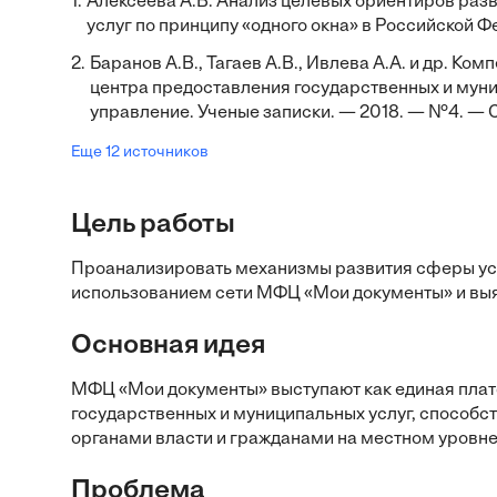
1.
Алексеева А.В. Анализ целевых ориентиров раз
услуг по принципу «одного окна» в Российской Ф
2.
Баранов А.В., Тагаев А.В., Ивлева А.А. и др. 
центра предоставления государственных и муни
управление. Ученые записки. — 2018. — №4. — С.
Еще 12 источников
Цель работы
Проанализировать механизмы развития сферы усл
использованием сети МФЦ «Мои документы» и вы
Основная идея
МФЦ «Мои документы» выступают как единая плат
государственных и муниципальных услуг, способ
органами власти и гражданами на местном уровне
Проблема