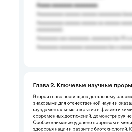
Aaaaa aaaaaaaa aaaaaaaaa
Aaaaaaaaaa aaaaaa aaaaaa aaaaaaaaa (aaa
Aaaaaaaaaa aaaaaa aaaaaa aa aaaaaa aaaa
aaaaaaaaa);
Aaaaaaaa aaa aaaaaaaa, aaaaaaaa (aa 10 a 
Aaaaaaaa aaaaaaaaa aaaaaaaaa (aa a aaaaaa
Глава 2. Ключевые научные прор
Вторая глава посвящена детальному рассм
знаковыми для отечественной науки и оказ
фундаментальные открытия в физике и хими
современных достижений, демонстрируя неп
Особое внимание уделено прорывам в медиц
здоровья нации и развитие биотехнологий. 