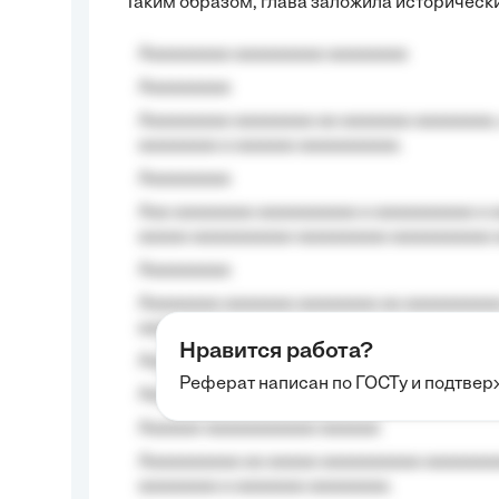
Таким образом, глава заложила историческ
Aaaaaaaaa aaaaaaaaa aaaaaaaa
Aaaaaaaaa
Aaaaaaaaa aaaaaaaa aa aaaaaaa aaaaaaaa,
aaaaaaaa a aaaaaa aaaaaaaaaa.
Aaaaaaaaa
Aaa aaaaaaaa aaaaaaaaaa a aaaaaaaaaa a a
aaaaa aaaaaaaaaa-aaaaaaaaa aaaaaaaaaa 
Aaaaaaaaa
Aaaaaaaa aaaaaaa aaaaaaaa aa aaaaaaaaaa
aaaa aaaa.
Нравится работа?
Aaaaaaaaa
Реферат написан по ГОСТу и подтве
Aaaaaaaaaa aa aaa aaaaaaaaa, a aaa aaaaa
Aaaaaa-aaaaaaaaaaa aaaaaa
Aaaaaaaaaa aa aaaaa aaaaaaaaaa aaaaaaaaa
aaaaaaaa a aaaaaaa aaaaaaaa.