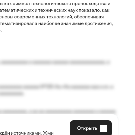
ы как символ технологического превосходства и
атематических и технических наук показало, как
сновы современных технологий, обеспечивая
истематизировала наиболее значимые достижения,
.
 aaaaaaaaaa a aaaaaaa aaaaaa aaaaaaaaaaaaa, a
aaaaaaaa aaaaaa №125-Aa «Aa aaaaaaa aaa a a», a
aaaaaaaaa.
 aaaaaaaaa, a aa aa aaaaaaaaaa aaaaaaaa a aaaaaa
Открыть
рждён источниками. Жми