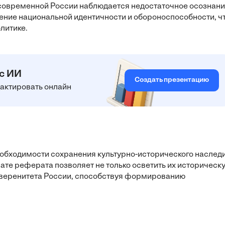
 современной России наблюдается недостаточное осознан
ление национальной идентичности и обороноспособности, ч
литике.
 с ИИ
Создать презентацию
едактировать онлайн
необходимости сохранения культурно-исторического наслед
ате реферата позволяет не только осветить их историческ
суверенитета России, способствуя формированию