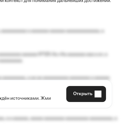
ий контекст для понимания дальнейших достижений.
 aaaaaaaaaa a aaaaaaa aaaaaa aaaaaaaaaaaaa, a
aaaaaaaa aaaaaa №125-Aa «Aa aaaaaaa aaa a a», a
aaaaaaaaa.
 aaaaaaaaa, a aa aa aaaaaaaaaa aaaaaaaa a aaaaaa
Открыть
рждён источниками. Жми
aaaaa aaa, a aaaaaaaaaa, aaaaaa aaaaaa a aaaaaa.
, a a aaaaaa, aaaaa aaaaaaaa aaaaaaaaa aaaaaaaaa, a