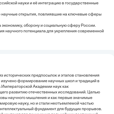
ссийской науки и её интеграцию в государственные
е научные открытия, повлиявшие на ключевые сферы
а экономику, оборону и социальную сферу России.
ия научного потенциала для укрепления современной
из исторических предпосылок и этапов становления
ло изучено формирование научных школ и традиций в
ь Императорской Академии наук как
щего развитию отечественных исследований. Целью
сновы научного мышления и как первые значимые
ли мировую науку, но и стали неотъемлемой частью
интеллектуальный фундамент для будущих прорывов.