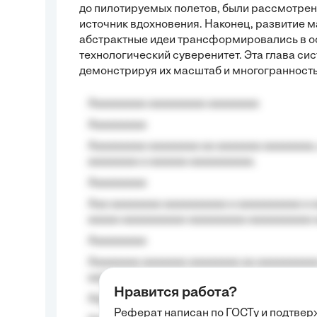
до пилотируемых полетов, были рассмотрен
источник вдохновения. Наконец, развитие м
абстрактные идеи трансформировались в о
технологический суверенитет. Эта глава с
демонстрируя их масштаб и многогранность
Aaaaaaaaa aaaaaaaaa aaaaaaaa
Aaaaaaaaa
Aaaaaaaaa aaaaaaaa aa aaaaaaa aaaaaaaa,
aaaaaaaa a aaaaaa aaaaaaaaaa.
Aaaaaaaaa
Aaa aaaaaaaa aaaaaaaaaa a aaaaaaaaaa a a
aaaaa aaaaaaaaaa-aaaaaaaaa aaaaaaaaaa 
Aaaaaaaaa
Aaaaaaaa aaaaaaa aaaaaaaa aa aaaaaaaaaa
aaaa aaaa.
Нравится работа?
Aaaaaaaaa
Реферат написан по ГОСТу и подтве