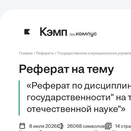
/ех.
Главная
Рефераты
Государственное и муниципальное управл
Реферат на тему
«Реферат по дисципли
государственности" на
отечественной науке"»
8 июля 2026
26068 символов
14 стр