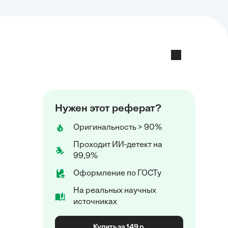
Нужен этот реферат?
Оригинальность > 90%
Проходит ИИ-детект на
99,9%
Оформление по ГОСТу
На реальных научных
источниках
Купить за 149 р.