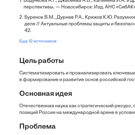
1.
Бодункова А.Г., Джабиева А.В., Калинина И.А. и
перспективы. — Новосибирск: Изд. АНС «СибАК»,
2.
Буренок В.М., Дурнев Р.А., Крюков К.Ю. Разумн
деле // Актуальные проблемы защиты и безопасн
42.
Еще 12 источников
Цель работы
Систематизировать и проанализировать ключевые
в формирование и развитие основ российской гос
Основная идея
Отечественная наука как стратегический ресурс,
позиций России на международной арене в услови
Проблема