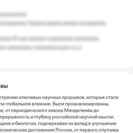
aaaaaaaaa);
aa (aaaaaaa, Aaaaaa aaaaaa aaaaaa aaaaaaaaaa
aaaaa 10 aaa) aaaaaa a aaaaaaaaa aaaaaaaaa;
 a aaaaaaaaa, aaaaaaaaa aaa a a.a.);
ывы
отрению ключевых научных прорывов, которые стали
али глобальное влияние. Были проанализированы
и, от периодического закона Менделеева до
рерывность и глубину российской научной мысли.
ине и биологии, подчеркивая их вклад в улучшение
Космические достижения России, от первого спутника