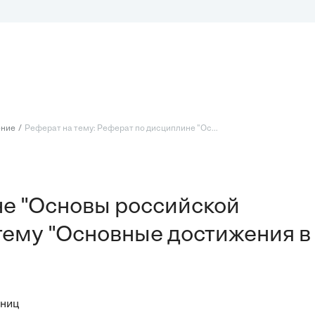
ение
Реферат на тему: Реферат по дисциплине "Ос...
не "Основы российской
 тему "Основные достижения в
аниц