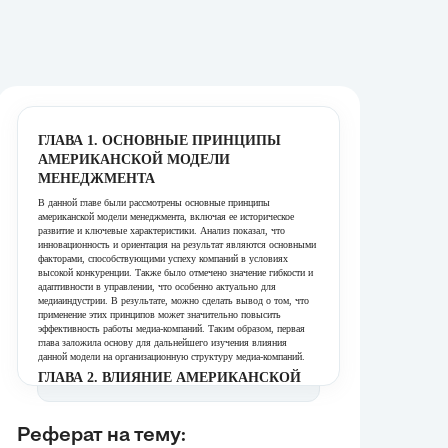
ГЛАВА 1. ОСНОВНЫЕ ПРИНЦИПЫ
АМЕРИКАНСКОЙ МОДЕЛИ
МЕНЕДЖМЕНТА
В данной главе были рассмотрены основные принципы
американской модели менеджмента, включая ее историческое
развитие и ключевые характеристики. Анализ показал, что
инновационность и ориентация на результат являются основными
факторами, способствующими успеху компаний в условиях
высокой конкуренции. Также было отмечено значение гибкости и
адаптивности в управлении, что особенно актуально для
медиаиндустрии. В результате, можно сделать вывод о том, что
применение этих принципов может значительно повысить
эффективность работы медиа-компаний. Таким образом, первая
глава заложила основу для дальнейшего изучения влияния
данной модели на организационную структуру медиа-компаний.
ГЛАВА 2. ВЛИЯНИЕ АМЕРИКАНСКОЙ
МОДЕЛИ НА ОРГАНИЗАЦИОННУЮ
СТРУКТУРУ МЕДИА-КОМПАНИЙ
Реферат на тему:
В этой главе было проанализировано влияние американской