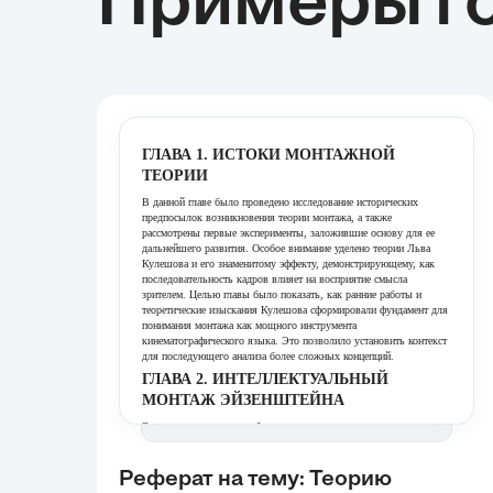
Примеры го
ГЛАВА 1. ИСТОКИ МОНТАЖНОЙ
ТЕОРИИ
В данной главе было проведено исследование исторических
предпосылок возникновения теории монтажа, а также
рассмотрены первые эксперименты, заложившие основу для ее
дальнейшего развития. Особое внимание уделено теории Льва
Кулешова и его знаменитому эффекту, демонстрирующему, как
последовательность кадров влияет на восприятие смысла
зрителем. Целью главы было показать, как ранние работы и
теоретические изыскания Кулешова сформировали фундамент для
понимания монтажа как мощного инструмента
кинематографического языка. Это позволило установить контекст
для последующего анализа более сложных концепций.
ГЛАВА 2. ИНТЕЛЛЕКТУАЛЬНЫЙ
МОНТАЖ ЭЙЗЕНШТЕЙНА
Эта глава посвящена глубокому анализу концепции
«интеллектуального монтажа» Сергея Эйзенштейна, раскрывая
его цели и методологию. Была детально изучена роль крупности
кадров в создании конфликта и достижении сильного
Реферат на тему: Теорию
эмоционального резонанса у зрителя, что является краеугольным