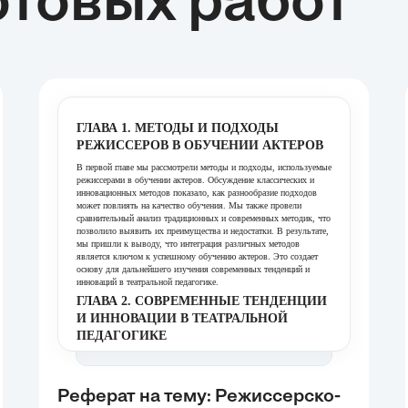
товых работ
ГЛАВА 1. МЕТОДЫ И ПОДХОДЫ
РЕЖИССЕРОВ В ОБУЧЕНИИ АКТЕРОВ
В первой главе мы рассмотрели методы и подходы, используемые
режиссерами в обучении актеров. Обсуждение классических и
инновационных методов показало, как разнообразие подходов
может повлиять на качество обучения. Мы также провели
сравнительный анализ традиционных и современных методик, что
позволило выявить их преимущества и недостатки. В результате,
мы пришли к выводу, что интеграция различных методов
является ключом к успешному обучению актеров. Это создает
основу для дальнейшего изучения современных тенденций и
инноваций в театральной педагогике.
ГЛАВА 2. СОВРЕМЕННЫЕ ТЕНДЕНЦИИ
И ИННОВАЦИИ В ТЕАТРАЛЬНОЙ
ПЕДАГОГИКЕ
В этой главе мы проанализировали современные тенденции и
инновации в театральной педагогике. Рассмотрение влияния
новых технологий и междисциплинарного подхода позволило
Реферат на тему: Режиссерско-
выявить ключевые аспекты, которые формируют современное