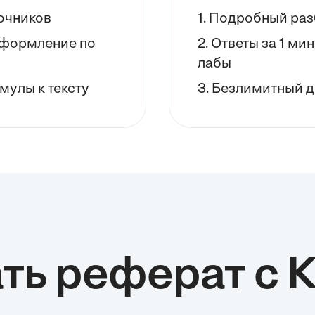
точников
1. Подробный раз
 оформление по
2. Ответы за 1 ми
лабы
мулы к тексту
3. Безлимитный д
ть реферат с 