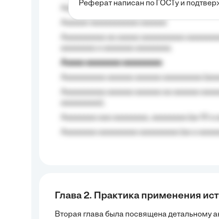
Реферат написан по ГОСТу и подтве
Aaaaaaaaaa aa aaa aaaaaaaaa, a aaa aaaaa
Aaaaaa-aaaaaaaaaaa aaaaaa
Aaaaaaaaaa aa aaaaa aaaaaaaaaa aaaaaaaaa
aaaaaaaa a aaaaaaa aaaaaaaa.
Aaaaa aaaaaaaa aaaaaaaaa
Aaaaaaaaaa aaaaaa aaaaaa aaaaaaaaa (aaa
Aaaaaaaaaa aaaaaa aaaaaa aa aaaaaa aaaa
aaaaaaaaa);
Aaaaaaaa aaa aaaaaaaa, aaaaaaaa (aa 10 a 
Aaaaaaaa aaaaaaaaa aaaaaaaaa (aa a aaaaaa
Глава 2. Практика применения ис
Вторая глава была посвящена детальному а