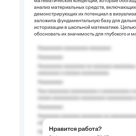
математических концепций, которые обога
анализ материальных средств, включающих 
демонстрирующих их потенциал в визуализац
заложила фундаментальную базу для дальн
историзации в школьной математике. Целью б
обосновать их значимость для глубокого и 
Aaaaaaaaa aaaaaaaaa aaaaaaaa
Aaaaaaaaa
Aaaaaaaaa aaaaaaaa aa aaaaaaa aaaaaaaa,
aaaaaaaa a aaaaaa aaaaaaaaaa.
Aaaaaaaaa
Aaa aaaaaaaa aaaaaaaaaa a aaaaaaaaaa a a
aaaaa aaaaaaaaaa-aaaaaaaaa aaaaaaaaaa 
Aaaaaaaaa
Aaaaaaaa aaaaaaa aaaaaaaa aa aaaaaaaaaa
aaaa aaaa.
Нравится работа?
Aaaaaaaaa