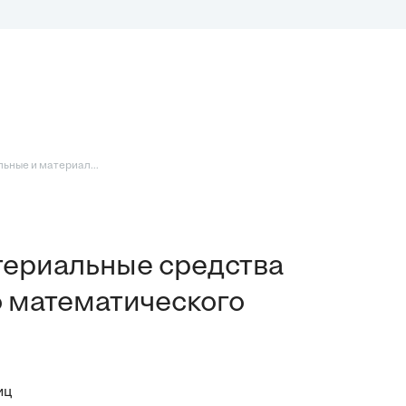
ьные и материал...
териальные средства
 математического
иц