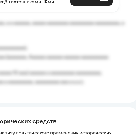
рждён источниками. Жми
aaaaa aaa, a aaaaaaaaaa, aaaaaa aaaaaa a aaaaaa.
, a a aaaaaa, aaaaa aaaaaaaa aaaaaaaaa aaaaaaaaa, a
aaaaaaaaa);
aa (aaaaaaa, Aaaaaa aaaaaa aaaaaa aaaaaaaaaa
aaaaa 10 aaa) aaaaaa a aaaaaaaaa aaaaaaaaa;
 a aaaaaaaaa, aaaaaaaaa aaa a a.a.);
торических средств
нализу практического применения исторических