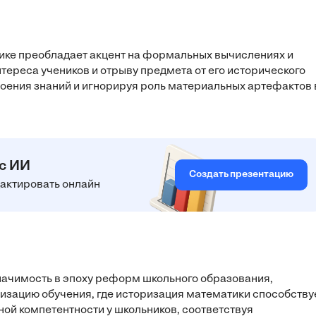
ке преобладает акцент на формальных вычислениях и
нтереса учеников и отрыву предмета от его исторического
воения знаний и игнорируя роль материальных артефактов 
 с ИИ
Создать презентацию
едактировать онлайн
начимость в эпоху реформ школьного образования,
изацию обучения, где историзация математики способству
ой компетентности у школьников, соответствуя