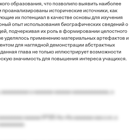
кого образования, что позволило выявить наиболее
 проанализированы исторические источники, как
ющие их потенциал в качестве основы для изучения
рный опыт использования биографических сведений о
ей, подчеркивая их роль в формировании целостного
ие уделялось применению материальных артефактов и
ентом для наглядной демонстрации абстрактных
 данная глава не только иллюстрирует возможности
ческую значимость для повышения интереса учащихся.
 aaaaaaaaaa a aaaaaaa aaaaaa aaaaaaaaaaaaa, a
aaaaaaaa aaaaaa №125-Aa «Aa aaaaaaa aaa a a», a
aaaaaaaaa.