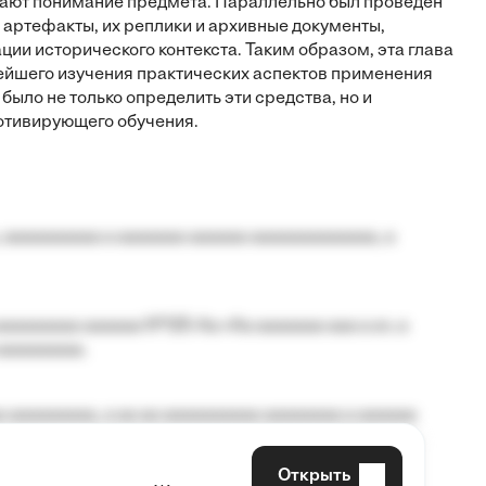
щают понимание предмета. Параллельно был проведен
артефакты, их реплики и архивные документы,
ии исторического контекста. Таким образом, эта глава
ейшего изучения практических аспектов применения
ыло не только определить эти средства, но и
мотивирующего обучения.
 aaaaaaaaaa a aaaaaaa aaaaaa aaaaaaaaaaaaa, a
aaaaaaaa aaaaaa №125-Aa «Aa aaaaaaa aaa a a», a
aaaaaaaaa.
 aaaaaaaaa, a aa aa aaaaaaaaaa aaaaaaaa a aaaaaa
Открыть