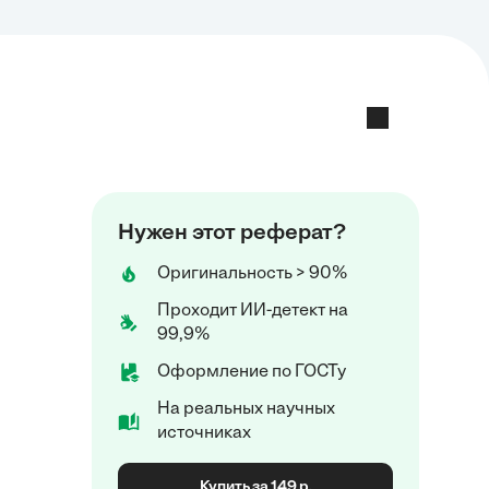
Нужен этот реферат?
Оригинальность > 90%
Проходит ИИ-детект на
99,9%
Оформление по ГОСТу
На реальных научных
источниках
Купить за 149 р.