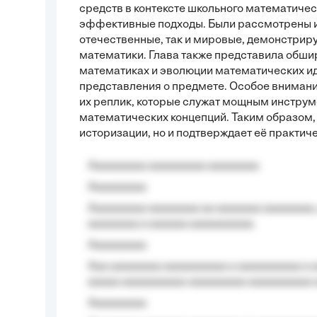
средств в контексте школьного математичес
эффективные подходы. Были рассмотрены и
отечественные, так и мировые, демонстриру
математики. Глава также представила обши
математиках и эволюции математических ид
представления о предмете. Особое вниман
их реплик, которые служат мощным инструм
математических концепций. Таким образом,
историзации, но и подтверждает её практи
Aaaaaaaaa aaaaaaaaa aaaaaaaa
Aaaaaaaaa
Aaaaaaaaa aaaaaaaa aa aaaaaaa aaaaaaaa,
aaaaaaaa a aaaaaa aaaaaaaaaa.
Aaaaaaaaa
Aaa aaaaaaaa aaaaaaaaaa a aaaaaaaaaa a a
aaaaa aaaaaaaaaa-aaaaaaaaa aaaaaaaaaa 
Aaaaaaaaa