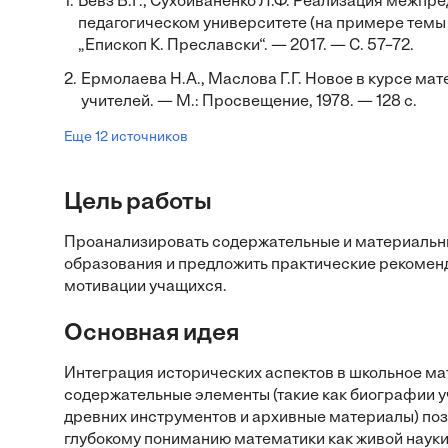
1.
Бевз В.Г., Сухойваненко Л.Ф. Реализация межпр
педагогическом университете (на примере темы 
„Епископ К. Преславски“. — 2017. — С. 57–72.
2.
Ермолаева Н.А., Маслова Г.Г. Новое в курсе ма
учителей. — М.: Просвещение, 1978. — 128 с.
Еще 12 источников
Цель работы
Проанализировать содержательные и материальны
образования и предложить практические рекомен
мотивации учащихся.
Основная идея
Интеграция исторических аспектов в школьное м
содержательные элементы (такие как биографии у
древних инструментов и архивные материалы) поз
глубокому пониманию математики как живой наук