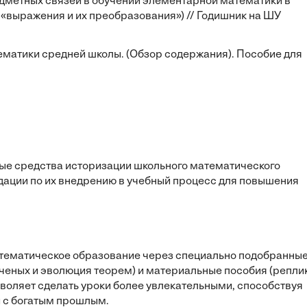
едметных связей в обучении элементарной математики в
«выражения и их преобразования») // Годишник на ШУ
тематики средней школы. (Обзор содержания). Пособие для
е средства историзации школьного математического
дации по их внедрению в учебный процесс для повышения
атематическое образование через специально подобранны
ченых и эволюция теорем) и материальные пособия (репли
воляет сделать уроки более увлекательными, способствуя
и с богатым прошлым.