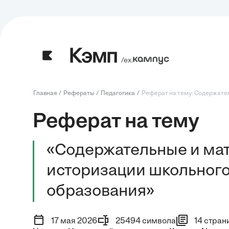
/ех.
Главная
Рефераты
Педагогика
Реферат на тему: Содержател
Реферат на тему
«Содержательные и ма
историзации школьного
образования»
17 мая 2026
25494 символа
14 стран