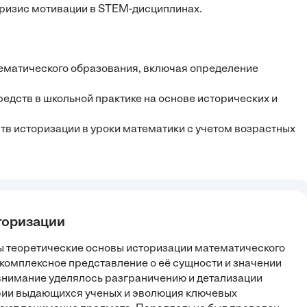
ризис мотивации в STEM-дисциплинах.
тематического образования, включая определение
едств в школьной практике на основе исторических и
тв историзации в уроки математики с учетом возрастных
сторизации
ы теоретические основы историзации математического
комплексное представление о её сущности и значении
внимание уделялось разграничению и детализации
афии выдающихся ученых и эволюция ключевых