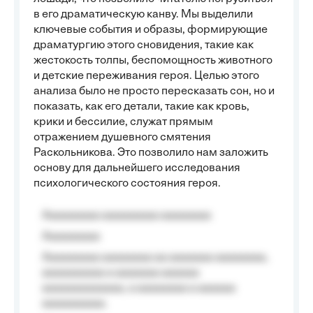
в его драматическую канву. Мы выделили
ключевые события и образы, формирующие
драматургию этого сновидения, такие как
жестокость толпы, беспомощность животного
и детские переживания героя. Целью этого
анализа было не просто пересказать сон, но и
показать, как его детали, такие как кровь,
крики и бессилие, служат прямым
отражением душевного смятения
Раскольникова. Это позволило нам заложить
основу для дальнейшего исследования
психологического состояния героя.
Aaaaaaaaa aaaaaaaaa aaaaaaaa
Aaaaaaaaa
Aaaaaaaaa aaaaaaaa aa aaaaaaa aaaaaaaa,
aaaaaaaaaa a aaaaaaa aaaaaa
aaaaaaaaaaaaa, a aaaaaaaa a aaaaaa
aaaaaaaaaa.