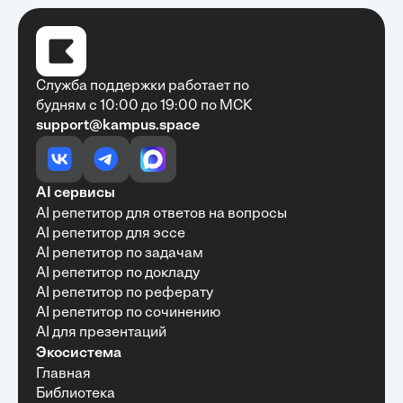
Служба поддержки работает по
будням с 10:00 до 19:00 по МСК
support@kampus.space
Очень быстро, недорого, качественно,
доступно
•
Алексей Антонов
27 мая, 2025
Обучение с Кампус Хаб — очень экономит
AI сервисы
время с возможностю узнать много новой и
AI репетитор для ответов на вопросы
полезной информации. Рекомендую ...
AI репетитор для эссе
AI репетитор по задачам
AI репетитор по докладу
AI репетитор по реферату
Рекомендую Кампус АИ всем, кто хочет
AI репетитор по сочинению
учиться эффективно и с комфортом
AI для презентаций
•
Марина Щербакова
22 мая, 2025
Экосистема
Пользуюсь сайтом Кампус АИ уже несколько
Главная
месяцев и хочу отметить высокий уровень
Библиотека
удобства и информативности. Платформа