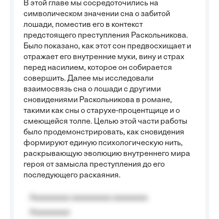
В этой главе мы сосредоточились на
символическом значении сна о забитой
лошади, поместив его в контекст
предстоящего преступления Раскольникова.
Было показано, как этот сон предвосхищает и
отражает его внутренние муки, вину и страх
перед насилием, которое он собирается
совершить. Далее мы исследовали
взаимосвязь сна о лошади с другими
сновидениями Раскольникова в романе,
такими как сны о старухе-процентщице и о
смеющейся толпе. Целью этой части работы
было продемонстрировать, как сновидения
формируют единую психологическую нить,
раскрывающую эволюцию внутреннего мира
героя от замысла преступления до его
последующего раскаяния.
Aaaaaaaaa aaaaaaaaa aaaaaaaa
Aaaaaaaaa