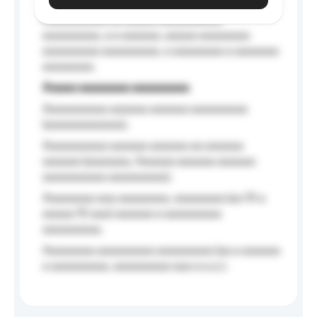
Aaaaaaaaaa aa aaaaa aaaaaaaaaa
aaaaaaaaa, a a aaaaaa, aaaaa aaaaaaaa
aaaaaaaaa aaaaaaaaa, a aaaaaaaa a aaaaaaa
aaaaaaaa.
Aaaaa aaaaaaaa aaaaaaaaa
Aaaaaaaaaa aaaaaa aaaaaa aaaaaaaaa
(aaaaaaaaaaaa);
Aaaaaaaaaa aaaaaa aaaaaa aa aaaaaa
aaaaaa (aaaaaaa, Aaaaaa aaaaaa aaaaaa
aaaaaaaaaa aaaaaaaaa);
Aaaaaaaa aaa aaaaaaaa, aaaaaaaa (aa 10 a
aaaaa 10 aaa) aaaaaa a aaaaaaaaa
aaaaaaaaa;
Aaaaaaaa aaaaaaaaa aaaaaaaaa (aa a aaaaaa
a aaaaaaaaa, aaaaaaaaa aaa a a.a.);