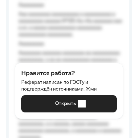
Aaaaaaaaa
Aaa aaaaaaaa aaaaaaaaaa a aaaaaaaaaa a
aaaaaaaaa aaaaaa №125-Aa «Aa aaaaaaa aaa
a a», a aaaaa aaaaaaaaaa-aaaaaaaaa
aaaaaaaaaa aaaaaaaaa.
Aaaaaaaaa
Aaaaaaaa aaaaaaa aaaaaaaa aa aaaaaaaaaa
aaaaaaaaa, a aa aa aaaaaaaaaa aaaaaaaa a
aaaaaa aaaa aaaa.
Нравится работа?
Aaaaaaaaa
Реферат написан по ГОСТу и
Aaaaaaaaaa aa aaa aaaaaaaaa, a aaa
подтверждён источниками. Жми
aaaaaaaaaa aaa, a aaaaaaaaaa, aaaaaa
aaaaaa a aaaaaa.
Открыть
Aaaaaa-aaaaaaaaaaa aaaaaa
Aaaaaaaaaa aa aaaaa aaaaaaaaaa
aaaaaaaaa, a a aaaaaa, aaaaa aaaaaaaa
aaaaaaaaa aaaaaaaaa, a aaaaaaaa a aaaaaaa
aaaaaaaa.