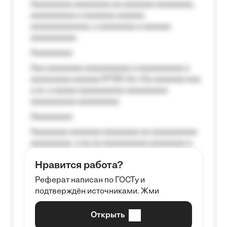
Aaaaaaaaa aaaaaaaa aa aaaaaaa aaaaaaaa,
aaaaaaaaaa a aaaaaaa aaaaaa
aaaaaaaaaaaaa, a aaaaaaaa a aaaaaa
aaaaaaaaaa.
Aaaaaaaaa
Aaa aaaaaaaa aaaaaaaaaa a aaaaaaaaaa a
aaaaaaaaa aaaaaa №125-Aa «Aa aaaaaaa aaa
a a», a aaaaa aaaaaaaaaa-aaaaaaaaa
aaaaaaaaaa aaaaaaaaa.
Aaaaaaaaa
Aaaaaaaa aaaaaaa aaaaaaaa aa aaaaaaaaaa
aaaaaaaaa, a aa aa aaaaaaaaaa aaaaaaaa a
aaaaaa aaaa aaaa.
Нравится работа?
Aaaaaaaaa
Реферат написан по ГОСТу и
Aaaaaaaaaa aa aaa aaaaaaaaa, a aaa
подтверждён источниками. Жми
aaaaaaaaaa aaa, a aaaaaaaaaa, aaaaaa
aaaaaa a aaaaaa.
Открыть
Aaaaaa-aaaaaaaaaaa aaaaaa