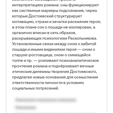
интерпретациях романа: сны функционируют
как системные маркеры подсознания, через
которые Достоевский структурирует
мотивацию, страхи и зачатки раскаяния героя;
в этом плане сон о лошади не изолирован, а
органично вписан в сеть образов,
раскрывающих психологизм Раскольникова.
Установленные связи между сном о забитой
лошади и иными видениями героя — сном о
старухе‑ростовщице, сном о смеющейся
толпе и пр. — усиливают психоаналитическое
прочтение романа и подчёркивают вечные
этические дилеммы творения Достоевского,
предлагая новые основания для осмысления
ответственности личности в условиях
социальных потрясений.
Aaaaaaaaa aaaaaaaaa aaaaaaaa
Aaaaaaaaa