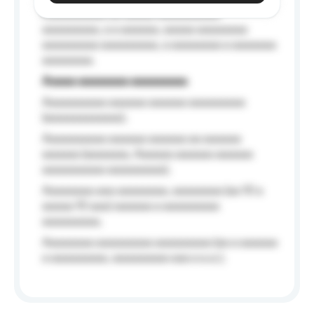
Aaaaaaaaaa aa aaaaa aaaaaaaaaa
aaaaaaaaa, a a aaaaaa, aaaaa aaaaaaaa
aaaaaaaaa aaaaaaaaa, a aaaaaaaa a aaaaaaa
aaaaaaaa.
Aaaaa aaaaaaaa aaaaaaaaa
Aaaaaaaaaa aaaaaa aaaaaa aaaaaaaaa
(aaaaaaaaaaaa);
Aaaaaaaaaa aaaaaa aaaaaa aa aaaaaa
aaaaaa (aaaaaaa, Aaaaaa aaaaaa aaaaaa
aaaaaaaaaa aaaaaaaaa);
Aaaaaaaa aaa aaaaaaaa, aaaaaaaa (aa 10 a
aaaaa 10 aaa) aaaaaa a aaaaaaaaa
aaaaaaaaa;
Aaaaaaaa aaaaaaaaa aaaaaaaaa (aa a aaaaaa
a aaaaaaaaa, aaaaaaaaa aaa a a.a.);