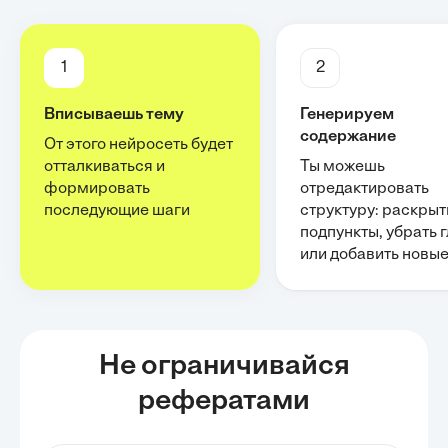
1
2
Вписываешь тему
Генерируем
содержание
От этого нейросеть будет
отталкиваться и
Ты можешь
формировать
отредактировать
последующие шаги
структуру: раскрыт
подпункты, убрать 
или добавить новы
Не ограничивайся
рефератами