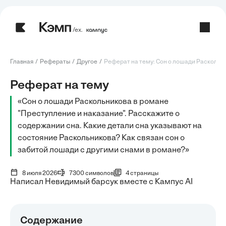
/ех.
Главная
Рефераты
Другое
Реферат на тему: Сон о лошади Раскольни
Реферат на тему
«Сон о лошади Раскольникова в романе
"Преступление и наказание". Расскажите о
содержании сна. Какие детали сна указывают на
состояние Раскольникова? Как связан сон о
забитой лошади с другими снами в романе?»
8 июля 2026
7300 символов
4 страницы
Написал Невидимый барсук вместе с Кампус AI
Содержание