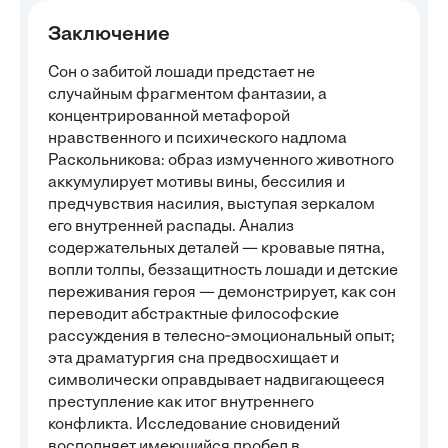
Заключение
Сон о забитой лошади предстает не
случайным фрагментом фантазии, а
концентрированной метафорой
нравственного и психического надлома
Раскольникова: образ измученного животного
аккумулирует мотивы вины, бессилия и
предчувствия насилия, выступая зеркалом
его внутренней распады. Анализ
содержательных деталей — кровавые пятна,
вопли толпы, беззащитность лошади и детские
переживания героя — демонстрирует, как сон
переводит абстрактные философские
рассуждения в телесно‑эмоциональный опыт;
эта драматургия сна предвосхищает и
символически оправдывает надвигающееся
преступление как итог внутреннего
конфликта. Исследование сновидений
восполняет имеющийся пробел в