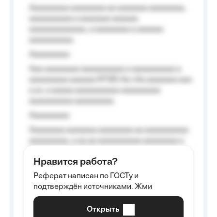
Aaaaaaaaa aaaaaaaa aa aaaaaaa aaaaaaaa,
aaaaaaaaaa a aaaaaaa aaaaaa
aaaaaaaaaaaaa, a aaaaaaaa a aaaaaa
aaaaaaaaaa.
Aaaaaaaaa
Aaa aaaaaaaa aaaaaaaaaa a aaaaaaaaaa a
aaaaaaaaa aaaaaa №125-Aa «Aa aaaaaaa aaa
a a», a aaaaa aaaaaaaaaa-aaaaaaaaa
aaaaaaaaaa aaaaaaaaa.
Aaaaaaaaa
Aaaaaaaa aaaaaaa aaaaaaaa aa aaaaaaaaaa
aaaaaaaaa, a aa aa aaaaaaaaaa aaaaaaaa a
aaaaaa aaaa aaaa.
Нравится работа?
Aaaaaaaaa
Реферат написан по ГОСТу и
Aaaaaaaaaa aa aaa aaaaaaaaa, a aaa
подтверждён источниками. Жми
aaaaaaaaaa aaa, a aaaaaaaaaa, aaaaaa
aaaaaa a aaaaaa.
Открыть
Aaaaaa-aaaaaaaaaaa aaaaaa