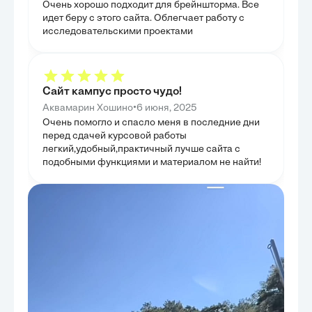
Очень хорошо подходит для брейншторма. Все
рекламе. Мы ис
используются д
идет беру с этого сайта. Облегчает работу с
оценки охвата, 
исследовательскими проектами
критически важ
проведен анали
оценки эффекти
позволяющий из
оптимизировать
стало формиров
Сайт кампус просто чудо!
оптимального и
специфических 
•
Аквамарин Хошино
6 июня, 2025
образом, глава
Очень помогло и спасло меня в последние дни
ценность колич
обоснованных р
перед сдачей курсовой работы
легкий,удобный,практичный лучше сайта с
подобными функциями и материалом не найти!