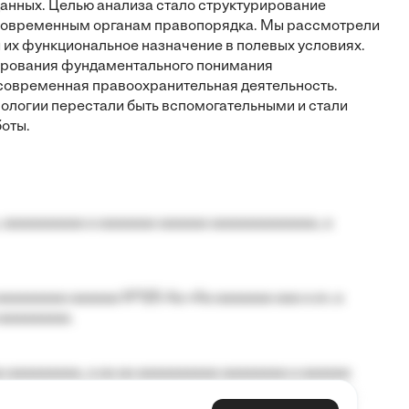
анных. Целью анализа стало структурирование
 современным органам правопорядка. Мы рассмотрели
 их функциональное назначение в полевых условиях.
ирования фундаментального понимания
я современная правоохранительная деятельность.
хнологии перестали быть вспомогательными и стали
оты.
 aaaaaaaaaa a aaaaaaa aaaaaa aaaaaaaaaaaaa, a
aaaaaaaa aaaaaa №125-Aa «Aa aaaaaaa aaa a a», a
aaaaaaaaa.
 aaaaaaaaa, a aa aa aaaaaaaaaa aaaaaaaa a aaaaaa