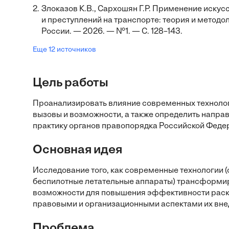
2.
Злоказов К.В., Сархошян Г.Р. Применение иску
и преступлений на транспорте: теория и методо
России. — 2026. — №1. — С. 128–143.
Еще 12 источников
Цель работы
Проанализировать влияние современных технолог
вызовы и возможности, а также определить напра
практику органов правопорядка Российской Феде
Основная идея
Исследование того, как современные технологии 
беспилотные летательные аппараты) трансформир
возможности для повышения эффективности раскры
правовыми и организационными аспектами их вне
Проблема