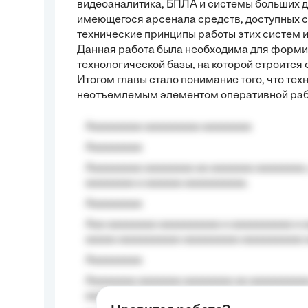
видеоаналитика, БПЛА и системы больших д
имеющегося арсенала средств, доступных
технические принципы работы этих систем и
Данная работа была необходима для форм
технологической базы, на которой строитс
Итогом главы стало понимание того, что те
неотъемлемым элементом оперативной раб
Aaaaaaaaa aaaaaaaaa aaaaaaaa
Aaaaaaaaa
Aaaaaaaaa aaaaaaaa aa aaaaaaa aaaaaaaa,
aaaaaaaa a aaaaaa aaaaaaaaaa.
Aaaaaaaaa
Aaa aaaaaaaa aaaaaaaaaa a aaaaaaaaaa a a
aaaaa aaaaaaaaaa-aaaaaaaaa aaaaaaaaaa 
Aaaaaaaaa
Aaaaaaaa aaaaaaa aaaaaaaa aa aaaaaaaaaa
aaaa aaaa.