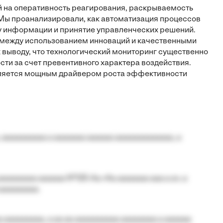
й на оперативность реагирования, раскрываемость
Мы проанализировали, как автоматизация процессов
у информации и принятие управленческих решений.
между использованием инноваций и качественными
 выводу, что технологический мониторинг существенно
ти за счет превентивного характера воздействия.
является мощным драйвером роста эффективности
 aaaaaaaaaa a aaaaaaa aaaaaa aaaaaaaaaaaaa, a
aaaaaaaa aaaaaa №125-Aa «Aa aaaaaaa aaa a a», a
aaaaaaaaa.
 aaaaaaaaa, a aa aa aaaaaaaaaa aaaaaaaa a aaaaaa