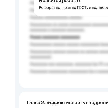
Нравится работа?
Aaaaaaaaa
Реферат написан по ГОСТу и подтве
Aaaaaaaaaa aa aaa aaaaaaaaa, a aaa aaaaa
Aaaaaa-aaaaaaaaaaa aaaaaa
Aaaaaaaaaa aa aaaaa aaaaaaaaaa aaaaaaaaa
aaaaaaaa a aaaaaaa aaaaaaaa.
Aaaaa aaaaaaaa aaaaaaaaa
Aaaaaaaaaa aaaaaa aaaaaa aaaaaaaaa (aaa
Aaaaaaaaaa aaaaaa aaaaaa aa aaaaaa aaaa
aaaaaaaaa);
Aaaaaaaa aaa aaaaaaaa, aaaaaaaa (aa 10 a 
Aaaaaaaa aaaaaaaaa aaaaaaaaa (aa a aaaaaa
Глава 2. Эффективность внедрен