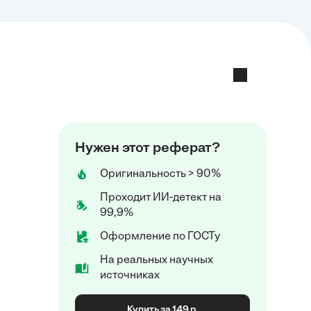
Нужен этот реферат?
Оригинальность > 90%
Проходит ИИ-детект на
99,9%
Оформление по ГОСТу
На реальных научных
источниках
Купить за 149 р.