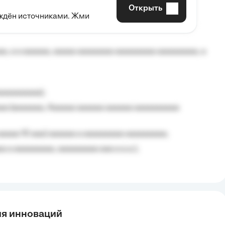
Открыть
рждён источниками. Жми
aaaaa aaa, a aaaaaaaaaa, aaaaaa aaaaaa a aaaaaa.
, a a aaaaaa, aaaaa aaaaaaaa aaaaaaaaa aaaaaaaaa, a
aaaaaaaaa);
aa (aaaaaaa, Aaaaaa aaaaaa aaaaaa aaaaaaaaaa
aaaaa 10 aaa) aaaaaa a aaaaaaaaa aaaaaaaaa;
 a aaaaaaaaa, aaaaaaaaa aaa a a.a.);
ия инноваций