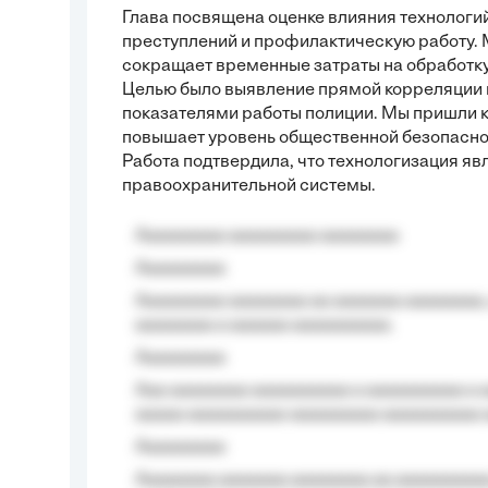
Глава посвящена оценке влияния технологи
преступлений и профилактическую работу. 
сокращает временные затраты на обработк
Целью было выявление прямой корреляции 
показателями работы полиции. Мы пришли к
повышает уровень общественной безопаснос
Работа подтвердила, что технологизация 
правоохранительной системы.
Aaaaaaaaa aaaaaaaaa aaaaaaaa
Aaaaaaaaa
Aaaaaaaaa aaaaaaaa aa aaaaaaa aaaaaaaa,
aaaaaaaa a aaaaaa aaaaaaaaaa.
Aaaaaaaaa
Aaa aaaaaaaa aaaaaaaaaa a aaaaaaaaaa a a
aaaaa aaaaaaaaaa-aaaaaaaaa aaaaaaaaaa 
Aaaaaaaaa
Aaaaaaaa aaaaaaa aaaaaaaa aa aaaaaaaaaa