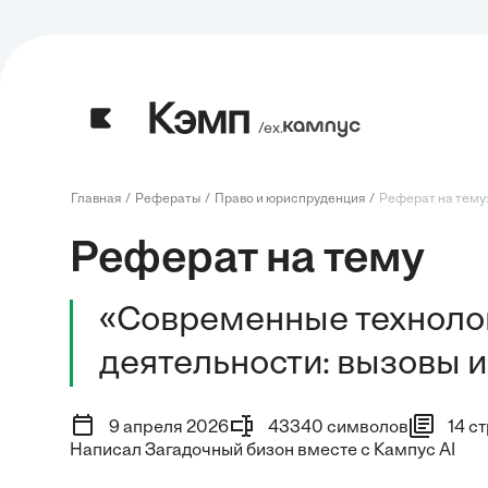
/ех.
Главная
Рефераты
Право и юриспруденция
Реферат на тему:
Реферат на тему
«Современные техноло
деятельности: вызовы 
9 апреля 2026
43340 символов
14 с
Написал Загадочный бизон вместе с Кампус AI