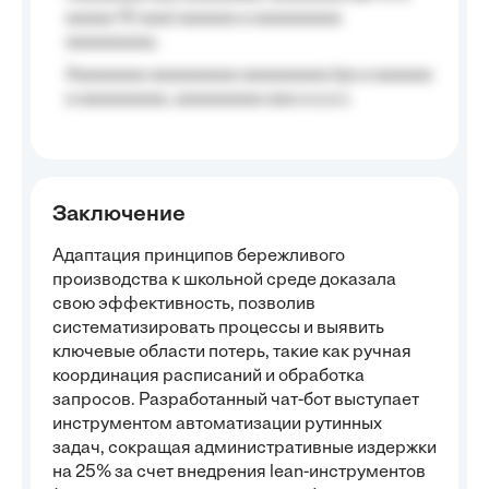
aaaaa 10 aaa) aaaaaa a aaaaaaaaa
aaaaaaaaa;
Aaaaaaaa aaaaaaaaa aaaaaaaaa (aa a aaaaaa
a aaaaaaaaa, aaaaaaaaa aaa a a.a.);
Заключение
Адаптация принципов бережливого
производства к школьной среде доказала
свою эффективность, позволив
систематизировать процессы и выявить
ключевые области потерь, такие как ручная
координация расписаний и обработка
запросов. Разработанный чат-бот выступает
инструментом автоматизации рутинных
задач, сокращая административные издержки
на 25% за счет внедрения lean-инструментов