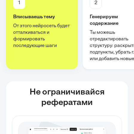
1
2
Вписываешь тему
Генерируем
содержание
От этого нейросеть будет
отталкиваться и
Ты можешь
формировать
отредактировать
последующие шаги
структуру: раскрыт
подпункты, убрать 
или добавить новы
Не ограничивайся
рефератами