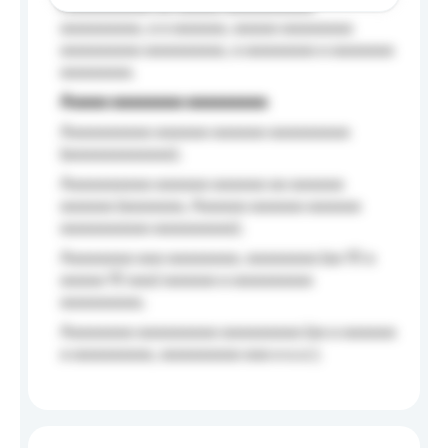
Aaaaaaaaaa aa aaaaa aaaaaaaaaa
aaaaaaaaa, a a aaaaaa, aaaaa aaaaaaaa
aaaaaaaaa aaaaaaaaa, a aaaaaaaa a aaaaaaa
aaaaaaaa.
Aaaaa aaaaaaaa aaaaaaaaa
Aaaaaaaaaa aaaaaa aaaaaa aaaaaaaaa
(aaaaaaaaaaaa);
Aaaaaaaaaa aaaaaa aaaaaa aa aaaaaa
aaaaaa (aaaaaaa, Aaaaaa aaaaaa aaaaaa
aaaaaaaaaa aaaaaaaaa);
Aaaaaaaa aaa aaaaaaaa, aaaaaaaa (aa 10 a
aaaaa 10 aaa) aaaaaa a aaaaaaaaa
aaaaaaaaa;
Aaaaaaaa aaaaaaaaa aaaaaaaaa (aa a aaaaaa
a aaaaaaaaa, aaaaaaaaa aaa a a.a.);