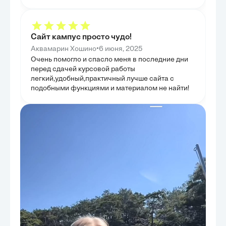
заболеванием на всех этапах его течения.
в XXI веке. Та
вневременную ц
ее способность
интерпретации 
Сайт кампус просто чудо!
•
Аквамарин Хошино
6 июня, 2025
Очень помогло и спасло меня в последние дни
перед сдачей курсовой работы
легкий,удобный,практичный лучше сайта с
подобными функциями и материалом не найти!