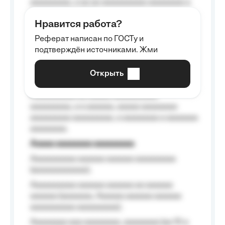
aaaaaaaaa, a aa aa aaaaaaaaaa aaaaaaaa a
aaaaaa aaaa aaaa.
Нравится работа?
Aaaaaaaaa
Реферат написан по ГОСТу и
Aaaaaaaaaa aa aaa aaaaaaaaa, a aaa
подтверждён источниками. Жми
aaaaaaaaaa aaa, a aaaaaaaaaa, aaaaaa
aaaaaa a aaaaaa.
Открыть
Aaaaaa-aaaaaaaaaaa aaaaaa
Aaaaaaaaaa aa aaaaa aaaaaaaaaa
aaaaaaaaa, a a aaaaaa, aaaaa aaaaaaaa
aaaaaaaaa aaaaaaaaa, a aaaaaaaa a aaaaaaa
aaaaaaaa.
Aaaaa aaaaaaaa aaaaaaaaa
Aaaaaaaaaa aaaaaa aaaaaa aaaaaaaaa
(aaaaaaaaaaaa);
Aaaaaaaaaa aaaaaa aaaaaa aa aaaaaa
aaaaaa (aaaaaaa, Aaaaaa aaaaaa aaaaaa
aaaaaaaaaa aaaaaaaaa);
Aaaaaaaa aaa aaaaaaaa, aaaaaaaa (aa 10 a