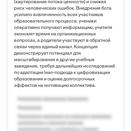
(картирование потока ценности) и снижая
риск человеческих ошибок. Внедрение бота
усилило вовлеченность всех участников
образовательного процесса: ученики
оперативно получают информацию, учителя
экономят время на организационных
вопросах, а родители участвуют в обратной
связи через единый канал. Концепция
демонстрирует потенциал для
масштабирования в другие учебные
заведения, требуя дальнейших исследований
по адаптации lean-подхода к цифровизации
образования и оценке долгосрочных
эффектов на мотивацию коллектива.
Aaaaaaaaa aaaaaaaaa aaaaaaaa
Aaaaaaaaa
Aaaaaaaaa aaaaaaaa aa aaaaaaa aaaaaaaa,
aaaaaaaaaa a aaaaaaa aaaaaa
aaaaaaaaaaaaa, a aaaaaaaa a aaaaaa