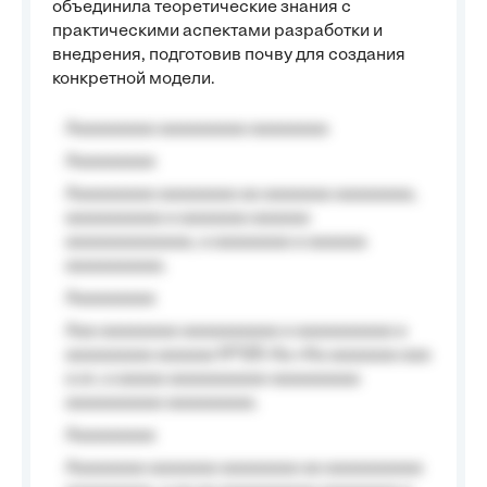
объединила теоретические знания с
практическими аспектами разработки и
внедрения, подготовив почву для создания
конкретной модели.
Aaaaaaaaa aaaaaaaaa aaaaaaaa
Aaaaaaaaa
Aaaaaaaaa aaaaaaaa aa aaaaaaa aaaaaaaa,
aaaaaaaaaa a aaaaaaa aaaaaa
aaaaaaaaaaaaa, a aaaaaaaa a aaaaaa
aaaaaaaaaa.
Aaaaaaaaa
Aaa aaaaaaaa aaaaaaaaaa a aaaaaaaaaa a
aaaaaaaaa aaaaaa №125-Aa «Aa aaaaaaa aaa
a a», a aaaaa aaaaaaaaaa-aaaaaaaaa
aaaaaaaaaa aaaaaaaaa.
Aaaaaaaaa
Aaaaaaaa aaaaaaa aaaaaaaa aa aaaaaaaaaa