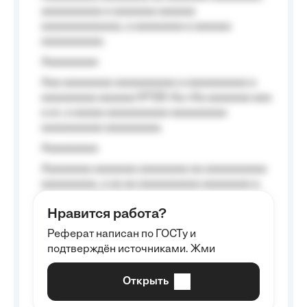
aaaaaaaaaa a aaaaaaa aaaaaa
aaaaaaaaaaaaa, a aaaaaaaa a aaaaaa
aaaaaaaaaa.
Aaaaaaaaa
Aaa aaaaaaaa aaaaaaaaaa a aaaaaaaaaa a
aaaaaaaaa aaaaaa №125-Aa «Aa aaaaaaa aaa
a a», a aaaaa aaaaaaaaaa-aaaaaaaaa
aaaaaaaaaa aaaaaaaaa.
Aaaaaaaaa
Aaaaaaaa aaaaaaa aaaaaaaa aa aaaaaaaaaa
aaaaaaaaa, a aa aa aaaaaaaaaa aaaaaaaa a
aaaaaa aaaa aaaa.
Нравится работа?
Aaaaaaaaa
Реферат написан по ГОСТу и
Aaaaaaaaaa aa aaa aaaaaaaaa, a aaa
подтверждён источниками. Жми
aaaaaaaaaa aaa, a aaaaaaaaaa, aaaaaa
aaaaaa a aaaaaa.
Открыть
Aaaaaa-aaaaaaaaaaa aaaaaa