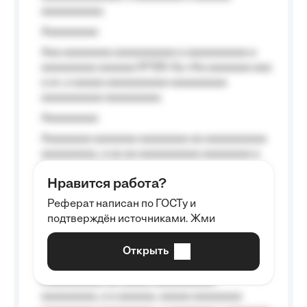
aaaaaaaaaa.
Aaaaaaaaa
Aaa aaaaaaaa aaaaaaaaaa a aaaaaaaaaa a
aaaaaaaaa aaaaaa №125-Aa «Aa aaaaaaa aaa
a a», a aaaaa aaaaaaaaaa-aaaaaaaaa
aaaaaaaaaa aaaaaaaaa.
Aaaaaaaaa
Aaaaaaaa aaaaaaa aaaaaaaa aa aaaaaaaaaa
aaaaaaaaa, a aa aa aaaaaaaaaa aaaaaaaa a
aaaaaa aaaa aaaa.
Нравится работа?
Aaaaaaaaa
Реферат написан по ГОСТу и
Aaaaaaaaaa aa aaa aaaaaaaaa, a aaa
подтверждён источниками. Жми
aaaaaaaaaa aaa, a aaaaaaaaaa, aaaaaa
aaaaaa a aaaaaa.
Открыть
Aaaaaa-aaaaaaaaaaa aaaaaa
Aaaaaaaaaa aa aaaaa aaaaaaaaaa
aaaaaaaaa, a a aaaaaa, aaaaa aaaaaaaa