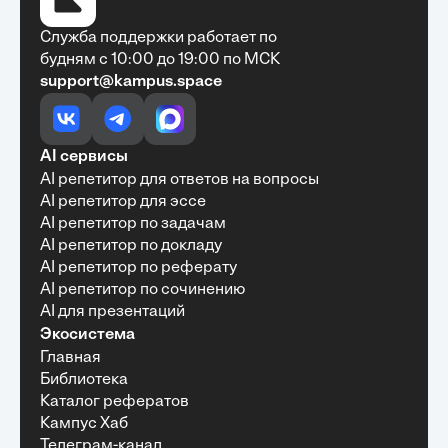
Служба поддержки работает по
будням с 10:00 до 19:00 по МСК
support@kampus.space
Очень быстро, недорого, качественно,
доступно
•
Алексей Антонов
27 мая, 2025
Обучение с Кампус Хаб — очень экономит
AI сервисы
время с возможностю узнать много новой и
AI репетитор для ответов на вопросы
полезной информации. Рекомендую ...
AI репетитор для эссе
AI репетитор по задачам
AI репетитор по докладу
AI репетитор по реферату
Рекомендую Кампус АИ всем, кто хочет
AI репетитор по сочинению
учиться эффективно и с комфортом
AI для презентаций
•
Марина Щербакова
22 мая, 2025
Экосистема
Пользуюсь сайтом Кампус АИ уже несколько
Главная
месяцев и хочу отметить высокий уровень
Библиотека
удобства и информативности. Платформа
отлично подходит как для самостоятельного
Каталог рефератов
обучения, так и для профессионального
Кампус Хаб
развития — материалы структурированы,
Телеграм-канал