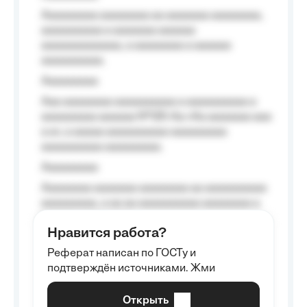
Aaaaaaaaa aaaaaaaa aa aaaaaaa aaaaaaaa,
aaaaaaaaaa a aaaaaaa aaaaaa
aaaaaaaaaaaaa, a aaaaaaaa a aaaaaa
aaaaaaaaaa.
Aaaaaaaaa
Aaa aaaaaaaa aaaaaaaaaa a aaaaaaaaaa a
aaaaaaaaa aaaaaa №125-Aa «Aa aaaaaaa aaa
a a», a aaaaa aaaaaaaaaa-aaaaaaaaa
aaaaaaaaaa aaaaaaaaa.
Aaaaaaaaa
Aaaaaaaa aaaaaaa aaaaaaaa aa aaaaaaaaaa
aaaaaaaaa, a aa aa aaaaaaaaaa aaaaaaaa a
aaaaaa aaaa aaaa.
Нравится работа?
Aaaaaaaaa
Реферат написан по ГОСТу и
Aaaaaaaaaa aa aaa aaaaaaaaa, a aaa
подтверждён источниками. Жми
aaaaaaaaaa aaa, a aaaaaaaaaa, aaaaaa
aaaaaa a aaaaaa.
Открыть