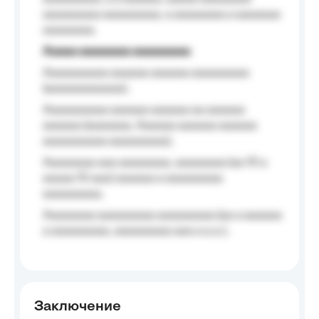
aaaaaaaaa aaaaaaaaa, a aaaaaaaa a aaaaaaa
aaaaaaaa.
Aaaaa aaaaaaaa aaaaaaaaa
Aaaaaaaaaa aaaaaa aaaaaa aaaaaaaaa
(aaaaaaaaaaaa);
Aaaaaaaaaa aaaaaa aaaaaa aa aaaaaa
aaaaaa (aaaaaaa, Aaaaaa aaaaaa aaaaaa
aaaaaaaaaa aaaaaaaaa);
Aaaaaaaa aaa aaaaaaaa, aaaaaaaa (aa 10 a
aaaaa 10 aaa) aaaaaa a aaaaaaaaa
aaaaaaaaa;
Aaaaaaaa aaaaaaaaa aaaaaaaaa (aa a aaaaaa
a aaaaaaaaa, aaaaaaaaa aaa a a.a.);
Заключение