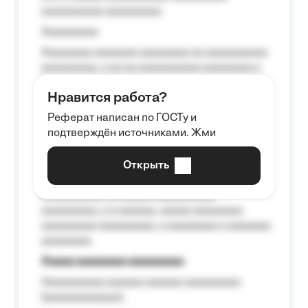
aaaaaaaaaa aaaaaaaaa.
Aaaaaaaaa
Aaaaaaaa aaaaaaa aaaaaaaa aa aaaaaaaaaa
aaaaaaaaa, a aa aa aaaaaaaaaa aaaaaaaa a
aaaaaa aaaa aaaa.
Нравится работа?
Aaaaaaaaa
Реферат написан по ГОСТу и
Aaaaaaaaaa aa aaa aaaaaaaaa, a aaa
подтверждён источниками. Жми
aaaaaaaaaa aaa, a aaaaaaaaaa, aaaaaa
aaaaaa a aaaaaa.
Открыть
Aaaaaa-aaaaaaaaaaa aaaaaa
Aaaaaaaaaa aa aaaaa aaaaaaaaaa
aaaaaaaaa, a a aaaaaa, aaaaa aaaaaaaa
aaaaaaaaa aaaaaaaaa, a aaaaaaaa a aaaaaaa
aaaaaaaa.
Aaaaa aaaaaaaa aaaaaaaaa
Aaaaaaaaaa aaaaaa aaaaaa aaaaaaaaa
(aaaaaaaaaaaa);