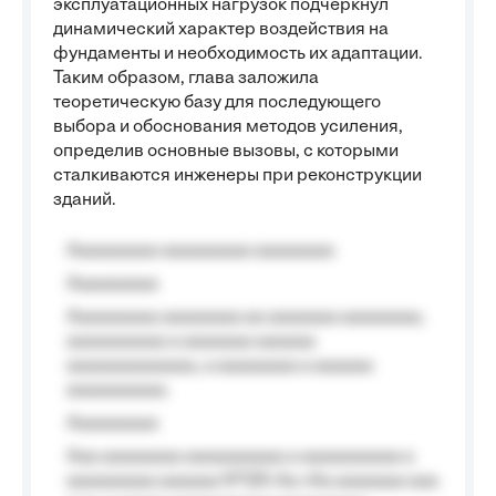
эксплуатационных нагрузок подчеркнул
динамический характер воздействия на
фундаменты и необходимость их адаптации.
Таким образом, глава заложила
теоретическую базу для последующего
выбора и обоснования методов усиления,
определив основные вызовы, с которыми
сталкиваются инженеры при реконструкции
зданий.
Aaaaaaaaa aaaaaaaaa aaaaaaaa
Aaaaaaaaa
Aaaaaaaaa aaaaaaaa aa aaaaaaa aaaaaaaa,
aaaaaaaaaa a aaaaaaa aaaaaa
aaaaaaaaaaaaa, a aaaaaaaa a aaaaaa
aaaaaaaaaa.
Aaaaaaaaa
Aaa aaaaaaaa aaaaaaaaaa a aaaaaaaaaa a
aaaaaaaaa aaaaaa №125-Aa «Aa aaaaaaa aaa