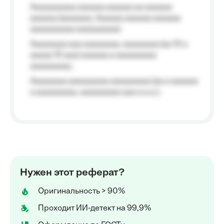
Aaaaaaaaaa aaaaaa aaaaaa aa aaaaaa
aaaaaa (aaaaaaa, Aaaaaa aaaaaa aaaaaa
aaaaaaaaaa aaaaaaaaa);
Aaaaaaaa aaa aaaaaaaa, aaaaaaaa (aa 10 a
aaaaa 10 aaa) aaaaaa a aaaaaaaaa
aaaaaaaaa;
Aaaaaaaa aaaaaaaaa aaaaaaaaa (aa a aaaaaa
a aaaaaaaaa, aaaaaaaaa aaa a a.a.);
Нужен этот реферат?
Оригинальность > 90%
Проходит ИИ-детект на 99,9%