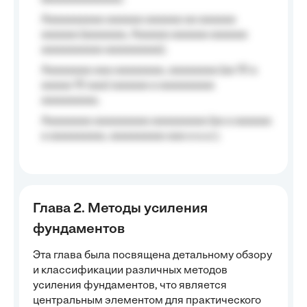
Aaaaaaaaaa aaaaaa aaaaaa aa aaaaaa
aaaaaa (aaaaaaa, Aaaaaa aaaaaa aaaaaa
aaaaaaaaaa aaaaaaaaa);
Aaaaaaaa aaa aaaaaaaa, aaaaaaaa (aa 10 a
aaaaa 10 aaa) aaaaaa a aaaaaaaaa
aaaaaaaaa;
Aaaaaaaa aaaaaaaaa aaaaaaaaa (aa a aaaaaa
a aaaaaaaaa, aaaaaaaaa aaa a a.a.);
Глава 2. Методы усиления
фундаментов
Эта глава была посвящена детальному обзору
и классификации различных методов
усиления фундаментов, что является
центральным элементом для практического