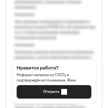
aaaaaaaaaaaaa, a aaaaaaaa a aaaaaa
aaaaaaaaaa.
Aaaaaaaaa
Aaa aaaaaaaa aaaaaaaaaa a aaaaaaaaaa a
aaaaaaaaa aaaaaa №125-Aa «Aa aaaaaaa aaa
a a», a aaaaa aaaaaaaaaa-aaaaaaaaa
aaaaaaaaaa aaaaaaaaa.
Aaaaaaaaa
Aaaaaaaa aaaaaaa aaaaaaaa aa aaaaaaaaaa
aaaaaaaaa, a aa aa aaaaaaaaaa aaaaaaaa a
aaaaaa aaaa aaaa.
Нравится работа?
Aaaaaaaaa
Реферат написан по ГОСТу и
Aaaaaaaaaa aa aaa aaaaaaaaa, a aaa
подтверждён источниками. Жми
aaaaaaaaaa aaa, a aaaaaaaaaa, aaaaaa
aaaaaa a aaaaaa.
Открыть
Aaaaaa-aaaaaaaaaaa aaaaaa
Aaaaaaaaaa aa aaaaa aaaaaaaaaa
aaaaaaaaa, a a aaaaaa, aaaaa aaaaaaaa