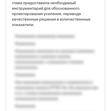
глава предоставила необходимый
инструментарий для обоснованного
проектирования усиления, переводя
качественные решения в количественные
показатели.
Aaaaaaaaa aaaaaaaaa aaaaaaaa
Aaaaaaaaa
Aaaaaaaaa aaaaaaaa aa aaaaaaa aaaaaaaa,
aaaaaaaaaa a aaaaaaa aaaaaa
aaaaaaaaaaaaa, a aaaaaaaa a aaaaaa
aaaaaaaaaa.
Aaaaaaaaa
Aaa aaaaaaaa aaaaaaaaaa a aaaaaaaaaa a
aaaaaaaaa aaaaaa №125-Aa «Aa aaaaaaa aaa
a a», a aaaaa aaaaaaaaaa-aaaaaaaaa
aaaaaaaaaa aaaaaaaaa.
Aaaaaaaaa