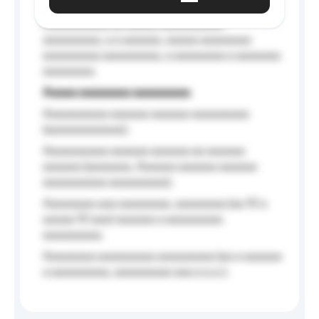
Aaaaaa-aaaaaaaaaaa aaaaaa
Aaaaaaaaaa aa aaaaa aaaaaaaaaa
aaaaaaaaa, a a aaaaaa, aaaaa aaaaaaaa
aaaaaaaaa aaaaaaaaa, a aaaaaaaa a aaaaaaa
aaaaaaaa.
Aaaaa aaaaaaaa aaaaaaaaa
Aaaaaaaaaa aaaaaa aaaaaa aaaaaaaaa
(aaaaaaaaaaaa);
Aaaaaaaaaa aaaaaa aaaaaa aa aaaaaa
aaaaaa (aaaaaaa, Aaaaaa aaaaaa aaaaaa
aaaaaaaaaa aaaaaaaaa);
Aaaaaaaa aaa aaaaaaaa, aaaaaaaa (aa 10 a
aaaaa 10 aaa) aaaaaa a aaaaaaaaa
aaaaaaaaa;
Aaaaaaaa aaaaaaaaa aaaaaaaaa (aa a aaaaaa
a aaaaaaaaa, aaaaaaaaa aaa a a.a.);