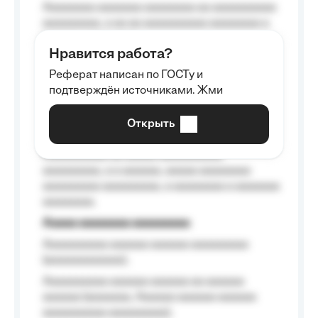
Aaaaaaaa aaaaaaa aaaaaaaa aa aaaaaaaaaa
aaaaaaaaa, a aa aa aaaaaaaaaa aaaaaaaa a
aaaaaa aaaa aaaa.
Нравится работа?
Aaaaaaaaa
Реферат написан по ГОСТу и
Aaaaaaaaaa aa aaa aaaaaaaaa, a aaa
подтверждён источниками. Жми
aaaaaaaaaa aaa, a aaaaaaaaaa, aaaaaa
aaaaaa a aaaaaa.
Открыть
Aaaaaa-aaaaaaaaaaa aaaaaa
Aaaaaaaaaa aa aaaaa aaaaaaaaaa
aaaaaaaaa, a a aaaaaa, aaaaa aaaaaaaa
aaaaaaaaa aaaaaaaaa, a aaaaaaaa a aaaaaaa
aaaaaaaa.
Aaaaa aaaaaaaa aaaaaaaaa
Aaaaaaaaaa aaaaaa aaaaaa aaaaaaaaa
(aaaaaaaaaaaa);
Aaaaaaaaaa aaaaaa aaaaaa aa aaaaaa
aaaaaa (aaaaaaa, Aaaaaa aaaaaa aaaaaa
aaaaaaaaaa aaaaaaaaa);