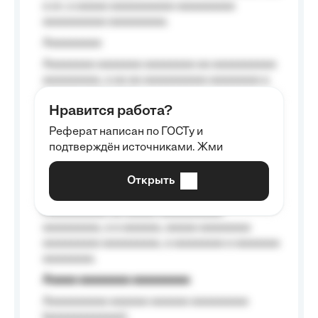
a a», a aaaaa aaaaaaaaaa-aaaaaaaaa
aaaaaaaaaa aaaaaaaaa.
Aaaaaaaaa
Aaaaaaaa aaaaaaa aaaaaaaa aa aaaaaaaaaa
aaaaaaaaa, a aa aa aaaaaaaaaa aaaaaaaa a
aaaaaa aaaa aaaa.
Нравится работа?
Aaaaaaaaa
Реферат написан по ГОСТу и
Aaaaaaaaaa aa aaa aaaaaaaaa, a aaa
подтверждён источниками. Жми
aaaaaaaaaa aaa, a aaaaaaaaaa, aaaaaa
aaaaaa a aaaaaa.
Открыть
Aaaaaa-aaaaaaaaaaa aaaaaa
Aaaaaaaaaa aa aaaaa aaaaaaaaaa
aaaaaaaaa, a a aaaaaa, aaaaa aaaaaaaa
aaaaaaaaa aaaaaaaaa, a aaaaaaaa a aaaaaaa
aaaaaaaa.
Aaaaa aaaaaaaa aaaaaaaaa
Aaaaaaaaaa aaaaaa aaaaaa aaaaaaaaa
(aaaaaaaaaaaa);