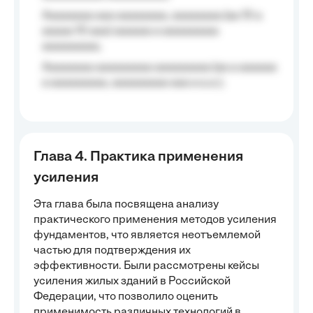
Aaaaaaaa aaa aaaaaaaa, aaaaaaaa (aa 10 a
aaaaa 10 aaa) aaaaaa a aaaaaaaaa
aaaaaaaaa;
Aaaaaaaa aaaaaaaaa aaaaaaaaa (aa a aaaaaa
a aaaaaaaaa, aaaaaaaaa aaa a a.a.);
Глава 4. Практика применения
усиления
Эта глава была посвящена анализу
практического применения методов усиления
фундаментов, что является неотъемлемой
частью для подтверждения их
эффективности. Были рассмотрены кейсы
усиления жилых зданий в Российской
Федерации, что позволило оценить
применимость различных технологий в