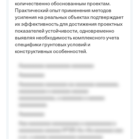
количественно обоснованным проектам.
Практический опыт применения методов
усиления на реальных объектах подтверждает
их эффективность для достижения проектных
показателей устойчивости, одновременно
выявляя необходимость комплексного учета
специфики грунтовых условий и
конструктивных особенностей.
Aaaaaaaaa aaaaaaaaa aaaaaaaa
Aaaaaaaaa
Aaaaaaaaa aaaaaaaa aa aaaaaaa aaaaaaaa,
aaaaaaaaaa a aaaaaaa aaaaaa
aaaaaaaaaaaaa, a aaaaaaaa a aaaaaa
aaaaaaaaaa.
Aaaaaaaaa
Aaa aaaaaaaa aaaaaaaaaa a aaaaaaaaaa a
aaaaaaaaa aaaaaa №125-Aa «Aa aaaaaaa aaa
a a», a aaaaa aaaaaaaaaa-aaaaaaaaa