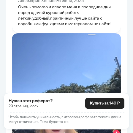
ГЛАВА 4
•
Аквамарин Хошино
6 июня, 2025
ЭФФЕКТ
Очень помогло и спасло меня в последние дни
перед сдачей курсовой работы
В этой главе п
эффективности 
легкий,удобный,практичный лучше сайта с
на креативност
подобными функциями и материалом не найти!
использованием
Описаны колич
времени выполн
уровню шума и 
качественные и
интервью и наб
Рекомендованы 
пост-оценки, а 
результатов с 
эффектов и фак
рассмотрены сп
основании данн
изменениями дл
глава служит и
заявленных пре
направлений да
Нужен этот реферат?
Купить за 149 ₽
20 страниц, .docx
Чтобы повысить уникальность, в итоговом реферате текст и длина
могут отличаться. Тема будет та же.