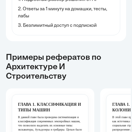
2. Ответы за 1 минуту на домашки, тесты,
лабы
3. Безлимитный доступ с подпиской
Примеры рефератов
по
Архитектуре И
Строительству
ГЛАВА 1. КЛАССИФИКАЦИЯ И
ГЛАВА 1
ТИПЫ МАШИН
КОЛОНИЯ
В данной главе была проведена систематизация и
В этой главе п
классификация современных землеройных машин,
как источника 
что позволило выделить их основные типы:
социальная стру
экскаваторы, бульдозеры и грейдеры. Целью было
распределение 