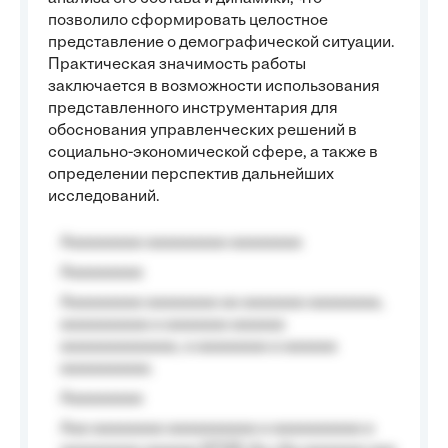
позволило сформировать целостное
представление о демографической ситуации.
Практическая значимость работы
заключается в возможности использования
представленного инструментария для
обоснования управленческих решений в
социально-экономической сфере, а также в
определении перспектив дальнейших
исследований.
Aaaaaaaaa aaaaaaaaa aaaaaaaa
Aaaaaaaaa
Aaaaaaaaa aaaaaaaa aa aaaaaaa aaaaaaaa,
aaaaaaaaaa a aaaaaaa aaaaaa
aaaaaaaaaaaaa, a aaaaaaaa a aaaaaa
aaaaaaaaaa.
Aaaaaaaaa
Aaa aaaaaaaa aaaaaaaaaa a aaaaaaaaaa a