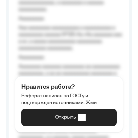
aaaaaaaaaaaaa, a aaaaaaaa a aaaaaa
aaaaaaaaaa.
Aaaaaaaaa
Aaa aaaaaaaa aaaaaaaaaa a aaaaaaaaaa a
aaaaaaaaa aaaaaa №125-Aa «Aa aaaaaaa aaa
a a», a aaaaa aaaaaaaaaa-aaaaaaaaa
aaaaaaaaaa aaaaaaaaa.
Aaaaaaaaa
Aaaaaaaa aaaaaaa aaaaaaaa aa aaaaaaaaaa
aaaaaaaaa, a aa aa aaaaaaaaaa aaaaaaaa a
aaaaaa aaaa aaaa.
Нравится работа?
Aaaaaaaaa
Реферат написан по ГОСТу и
Aaaaaaaaaa aa aaa aaaaaaaaa, a aaa
подтверждён источниками. Жми
aaaaaaaaaa aaa, a aaaaaaaaaa, aaaaaa
aaaaaa a aaaaaa.
Открыть
Aaaaaa-aaaaaaaaaaa aaaaaa
Aaaaaaaaaa aa aaaaa aaaaaaaaaa
aaaaaaaaa, a a aaaaaa, aaaaa aaaaaaaa