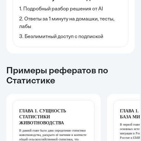
1. Подробный разбор решения от AI
2. Ответы за 1 минуту на домашки, тесты,
лабы
3. Безлимитный доступ с подпиской
Примеры рефератов
по
Статистике
ГЛАВА 1. СУЩНОСТЬ
ГЛАВА 1
СТАТИСТИКИ
БАЗА МИ
ЖИВОТНОВОДСТВА
В первой главе
основных источ
В данной главе было дано определение статистики
миграции в Ро
животноводства, раскрыто её значение в контексте
Росстат и ЕМИ
общей сельскохозяйственной статистики, что