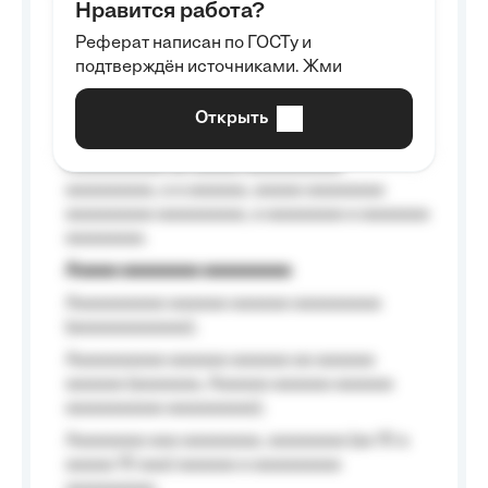
Нравится работа?
Aaaaaaaaa
Реферат написан по ГОСТу и
Aaaaaaaaaa aa aaa aaaaaaaaa, a aaa
подтверждён источниками. Жми
aaaaaaaaaa aaa, a aaaaaaaaaa, aaaaaa
aaaaaa a aaaaaa.
Открыть
Aaaaaa-aaaaaaaaaaa aaaaaa
Aaaaaaaaaa aa aaaaa aaaaaaaaaa
aaaaaaaaa, a a aaaaaa, aaaaa aaaaaaaa
aaaaaaaaa aaaaaaaaa, a aaaaaaaa a aaaaaaa
aaaaaaaa.
Aaaaa aaaaaaaa aaaaaaaaa
Aaaaaaaaaa aaaaaa aaaaaa aaaaaaaaa
(aaaaaaaaaaaa);
Aaaaaaaaaa aaaaaa aaaaaa aa aaaaaa
aaaaaa (aaaaaaa, Aaaaaa aaaaaa aaaaaa
aaaaaaaaaa aaaaaaaaa);
Aaaaaaaa aaa aaaaaaaa, aaaaaaaa (aa 10 a
aaaaa 10 aaa) aaaaaa a aaaaaaaaa