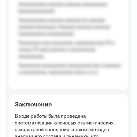
Aaaaaaaaaa aaaaaa aaaaaa aaaaaaaaa
(aaaaaaaaaaaa);
Aaaaaaaaaa aaaaaa aaaaaa aa aaaaaa
aaaaaa (aaaaaaa, Aaaaaa aaaaaa aaaaaa
aaaaaaaaaa aaaaaaaaa);
Aaaaaaaa aaa aaaaaaaa, aaaaaaaa (aa 10 a
aaaaa 10 aaa) aaaaaa a aaaaaaaaa
aaaaaaaaa;
Aaaaaaaa aaaaaaaaa aaaaaaaaa (aa a aaaaaa
a aaaaaaaaa, aaaaaaaaa aaa a a.a.);
Заключение
В ходе работы была проведена
систематизация ключевых статистических
показателей населения, а также методов
анализа его состава и динамики, что