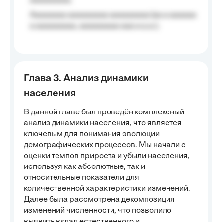
aaaaaaaaa;
Aaaaaaaa aaaaaaaaa aaaaaaaaa (aa a aaaaaa
a aaaaaaaaa, aaaaaaaaa aaa a a.a.);
Глава 3. Анализ динамики
населения
В данной главе был проведён комплексный
анализ динамики населения, что является
ключевым для понимания эволюции
демографических процессов. Мы начали с
оценки темпов прироста и убыли населения,
используя как абсолютные, так и
относительные показатели для
количественной характеристики изменений.
Далее была рассмотрена декомпозиция
изменений численности, что позволило
выявить вклад естественного и