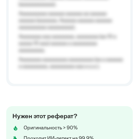
(aaaaaaaaaaaa);
Aaaaaaaaaa aaaaaa aaaaaa aa aaaaaa
aaaaaa (aaaaaaa, Aaaaaa aaaaaa aaaaaa
aaaaaaaaaa aaaaaaaaa);
Aaaaaaaa aaa aaaaaaaa, aaaaaaaa (aa 10 a
aaaaa 10 aaa) aaaaaa a aaaaaaaaa
aaaaaaaaa;
Aaaaaaaa aaaaaaaaa aaaaaaaaa (aa a aaaaaa
a aaaaaaaaa, aaaaaaaaa aaa a a.a.);
Нужен этот реферат?
Оригинальность > 90%
Проходит ИИ-детект на 99,9%