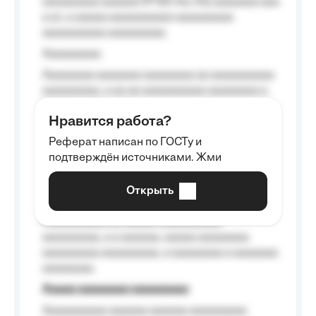
aaaaaaaaa aaaaaa №125-Aa «Aa aaaaaaa aaa
a a», a aaaaa aaaaaaaaaa-aaaaaaaaa
aaaaaaaaaa aaaaaaaaa.
Aaaaaaaaa
Aaaaaaaa aaaaaaa aaaaaaaa aa aaaaaaaaaa
aaaaaaaaa, a aa aa aaaaaaaaaa aaaaaaaa a
aaaaaa aaaa aaaa.
Нравится работа?
Aaaaaaaaa
Реферат написан по ГОСТу и
Aaaaaaaaaa aa aaa aaaaaaaaa, a aaa
подтверждён источниками. Жми
aaaaaaaaaa aaa, a aaaaaaaaaa, aaaaaa
aaaaaa a aaaaaa.
Открыть
Aaaaaa-aaaaaaaaaaa aaaaaa
Aaaaaaaaaa aa aaaaa aaaaaaaaaa
aaaaaaaaa, a a aaaaaa, aaaaa aaaaaaaa
aaaaaaaaa aaaaaaaaa, a aaaaaaaa a aaaaaaa
aaaaaaaa.
Aaaaa aaaaaaaa aaaaaaaaa
Aaaaaaaaaa aaaaaa aaaaaa aaaaaaaaa