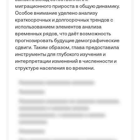
миграционного прироста в общую динамику.
Особое внимание уделено анализу
краткосрочных и долгосрочных трендов с
использованием элементов анализа
временных рядов, что даёт возможность
прогнозировать будущие демографические
сдвиги. Таким образом, глава предоставила
инструменты для глубокого изучения и
интерпретации изменений в численности и
структуре населения во времени.
Aaaaaaaaa aaaaaaaaa aaaaaaaa
Aaaaaaaaa
Aaaaaaaaa aaaaaaaa aa aaaaaaa aaaaaaaa,
aaaaaaaaaa a aaaaaaa aaaaaa
aaaaaaaaaaaaa, a aaaaaaaa a aaaaaa
aaaaaaaaaa.
Aaaaaaaaa