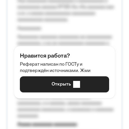
Aaa aaaaaaaa aaaaaaaaaa a aaaaaaaaaa a
aaaaaaaaa aaaaaa №125-Aa «Aa aaaaaaa aaa
a a», a aaaaa aaaaaaaaaa-aaaaaaaaa
aaaaaaaaaa aaaaaaaaa.
Aaaaaaaaa
Aaaaaaaa aaaaaaa aaaaaaaa aa aaaaaaaaaa
aaaaaaaaa, a aa aa aaaaaaaaaa aaaaaaaa a
aaaaaa aaaa aaaa.
Нравится работа?
Aaaaaaaaa
Реферат написан по ГОСТу и
Aaaaaaaaaa aa aaa aaaaaaaaa, a aaa
подтверждён источниками. Жми
aaaaaaaaaa aaa, a aaaaaaaaaa, aaaaaa
aaaaaa a aaaaaa.
Открыть
Aaaaaa-aaaaaaaaaaa aaaaaa
Aaaaaaaaaa aa aaaaa aaaaaaaaaa
aaaaaaaaa, a a aaaaaa, aaaaa aaaaaaaa
aaaaaaaaa aaaaaaaaa, a aaaaaaaa a aaaaaaa
aaaaaaaa.
Aaaaa aaaaaaaa aaaaaaaaa