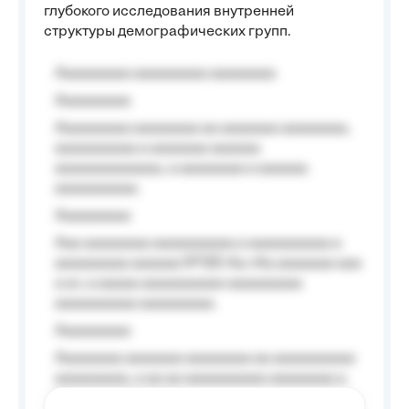
глубокого исследования внутренней
структуры демографических групп.
Aaaaaaaaa aaaaaaaaa aaaaaaaa
Aaaaaaaaa
Aaaaaaaaa aaaaaaaa aa aaaaaaa aaaaaaaa,
aaaaaaaaaa a aaaaaaa aaaaaa
aaaaaaaaaaaaa, a aaaaaaaa a aaaaaa
aaaaaaaaaa.
Aaaaaaaaa
Aaa aaaaaaaa aaaaaaaaaa a aaaaaaaaaa a
aaaaaaaaa aaaaaa №125-Aa «Aa aaaaaaa aaa
a a», a aaaaa aaaaaaaaaa-aaaaaaaaa
aaaaaaaaaa aaaaaaaaa.
Aaaaaaaaa
Aaaaaaaa aaaaaaa aaaaaaaa aa aaaaaaaaaa
aaaaaaaaa, a aa aa aaaaaaaaaa aaaaaaaa a
aaaaaa aaaa aaaa.