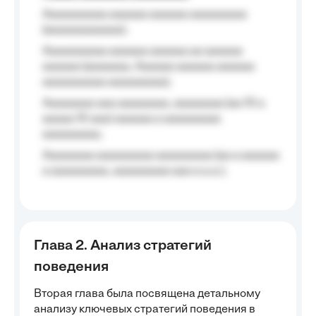
Aaaaaaaaaa aaaaaa aaaaaa aaaaaaaaa
(aaaaaaaaaaaa);
Aaaaaaaaaa aaaaaa aaaaaa aa aaaaaa
aaaaaa (aaaaaaa, Aaaaaa aaaaaa aaaaaa
aaaaaaaaaa aaaaaaaaa);
Aaaaaaaa aaa aaaaaaaa, aaaaaaaa (aa 10 a
aaaaa 10 aaa) aaaaaa a aaaaaaaaa
aaaaaaaaa;
Aaaaaaaa aaaaaaaaa aaaaaaaaa (aa a aaaaaa
a aaaaaaaaa, aaaaaaaaa aaa a a.a.);
Глава 2. Анализ стратегий
поведения
Вторая глава была посвящена детальному
анализу ключевых стратегий поведения в