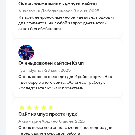
В третьей главе были рассмотрены практические
СОВРЕМ
Очень понравились услуги сайта)
аспекты профилактики профессионального
выгорания, обусловленного несоответствием
В данной главе
•
Анастасия Добедченкова
13 июня, 2025
личности и профессии. Мы изучили критерии и
актуальные нап
Из всех нейронок именно он идеально подходит
методы диагностики такого несоответствия, что
стоящие перед 
позволяет своевременно выявлять группы риска.
позволило оцен
для студентов. на любой запрос дает четкий
Также были предложены конкретные стратегии
дисциплины. Мы
ответ без обобщения.
профилактики и коррекции на индивидуальном
решении острых
уровне, направленные на повышение адаптивности
стресс, конфлик
и резистентности работников. Целью было не
подчеркнуло ее
только выявить проблему, но и предложить
внимание было 
действенные организационные меры,
обеспечение га
способствующие созданию условий для
людьми и групп
оптимального соответствия между сотрудниками и
гуманистическу
их профессиональной деятельностью, тем самым
сформировать п
Очень доволен сайтом Кэмп
снижая риск выгорания.
психологически
улучшения каче
•
Ilya Titlyanov
28 мая, 2025
общества. Таки
Очень хорошо подходит для брейншторма. Все
показав актуал
психологическо
идет беру с этого сайта. Облегчает работу с
исследовательскими проектами
Сайт кампус просто чудо!
•
Аквамарин Хошино
6 июня, 2025
Очень помогло и спасло меня в последние дни
перед сдачей курсовой работы