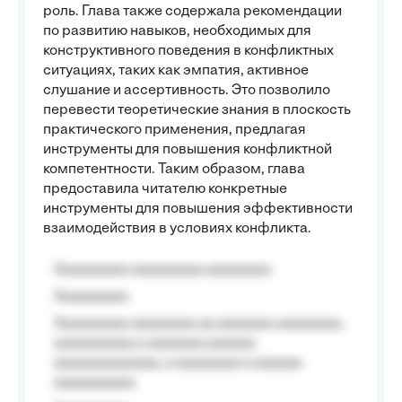
роль. Глава также содержала рекомендации
по развитию навыков, необходимых для
конструктивного поведения в конфликтных
ситуациях, таких как эмпатия, активное
слушание и ассертивность. Это позволило
перевести теоретические знания в плоскость
практического применения, предлагая
инструменты для повышения конфликтной
компетентности. Таким образом, глава
предоставила читателю конкретные
инструменты для повышения эффективности
взаимодействия в условиях конфликта.
Aaaaaaaaa aaaaaaaaa aaaaaaaa
Aaaaaaaaa
Aaaaaaaaa aaaaaaaa aa aaaaaaa aaaaaaaa,
aaaaaaaaaa a aaaaaaa aaaaaa
aaaaaaaaaaaaa, a aaaaaaaa a aaaaaa
aaaaaaaaaa.