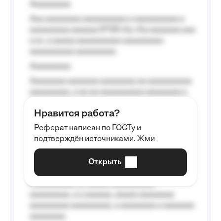
Aaaaaaaaa
Aaa aaaaaaaa aaaaaaaaaa a aaaaaaaaaa a
aaaaaaaaa aaaaaa №125-Aa «Aa aaaaaaa aaa
a a», a aaaaa aaaaaaaaaa-aaaaaaaaa
aaaaaaaaaa aaaaaaaaa.
Aaaaaaaaa
Aaaaaaaa aaaaaaa aaaaaaaa aa aaaaaaaaaa
aaaaaaaaa, a aa aa aaaaaaaaaa aaaaaaaa a
aaaaaa aaaa aaaa.
Нравится работа?
Aaaaaaaaa
Реферат написан по ГОСТу и
Aaaaaaaaaa aa aaa aaaaaaaaa, a aaa
подтверждён источниками. Жми
aaaaaaaaaa aaa, a aaaaaaaaaa, aaaaaa
aaaaaa a aaaaaa.
Открыть
Aaaaaa-aaaaaaaaaaa aaaaaa
Aaaaaaaaaa aa aaaaa aaaaaaaaaa
aaaaaaaaa, a a aaaaaa, aaaaa aaaaaaaa
aaaaaaaaa aaaaaaaaa, a aaaaaaaa a aaaaaaa
aaaaaaaa.