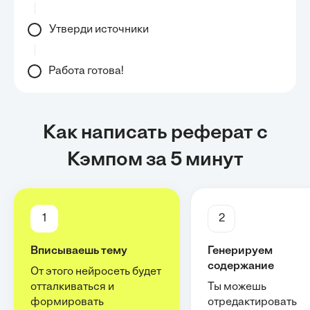
Утверди источники
Работа готова!
Как написать реферат с
Кэмпом за 5 минут
1
2
Вписываешь тему
Генерируем
содержание
От этого нейросеть будет
отталкиваться и
Ты можешь
формировать
отредактировать