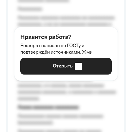
aaaaaaaaaa aaaaaaaaa.
Aaaaaaaaa
Aaaaaaaa aaaaaaa aaaaaaaa aa aaaaaaaaaa
aaaaaaaaa, a aa aa aaaaaaaaaa aaaaaaaa a
aaaaaa aaaa aaaa.
Нравится работа?
Aaaaaaaaa
Реферат написан по ГОСТу и
Aaaaaaaaaa aa aaa aaaaaaaaa, a aaa
подтверждён источниками. Жми
aaaaaaaaaa aaa, a aaaaaaaaaa, aaaaaa
aaaaaa a aaaaaa.
Открыть
Aaaaaa-aaaaaaaaaaa aaaaaa
Aaaaaaaaaa aa aaaaa aaaaaaaaaa
aaaaaaaaa, a a aaaaaa, aaaaa aaaaaaaa
aaaaaaaaa aaaaaaaaa, a aaaaaaaa a aaaaaaa
aaaaaaaa.
Aaaaa aaaaaaaa aaaaaaaaa
Aaaaaaaaaa aaaaaa aaaaaa aaaaaaaaa
(aaaaaaaaaaaa);
Aaaaaaaaaa aaaaaa aaaaaa aa aaaaaa