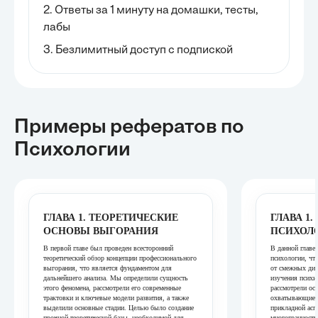
2. Ответы за 1 минуту на домашки, тесты,
лабы
3. Безлимитный доступ с подпиской
Примеры рефератов
по
Психологии
ГЛАВА 1. ТЕОРЕТИЧЕСКИЕ
ГЛАВА 1.
ОСНОВЫ ВЫГОРАНИЯ
ПСИХОЛ
В первой главе был проведен всесторонний
В данной главе
теоретический обзор концепции профессионального
психологии, что
выгорания, что является фундаментом для
от смежных дис
дальнейшего анализа. Мы определили сущность
изучения психи
этого феномена, рассмотрели его современные
рассмотрели ос
трактовки и ключевые модели развития, а также
охватывающие 
выделили основные стадии. Целью было создание
прикладной асп
прочной теоретической базы, необходимой для
многогранность