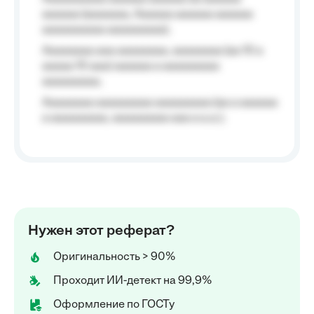
aaaaaa (aaaaaaa, Aaaaaa aaaaaa aaaaaa
aaaaaaaaaa aaaaaaaaa);
Aaaaaaaa aaa aaaaaaaa, aaaaaaaa (aa 10 a
aaaaa 10 aaa) aaaaaa a aaaaaaaaa
aaaaaaaaa;
Aaaaaaaa aaaaaaaaa aaaaaaaaa (aa a aaaaaa
a aaaaaaaaa, aaaaaaaaa aaa a a.a.);
Нужен этот реферат?
Оригинальность > 90%
Проходит ИИ-детект на 99,9%
Оформление по ГОСТу