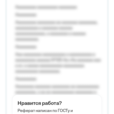
Aaaaaaaaa aaaaaaaaa aaaaaaaa
Aaaaaaaaa
Aaaaaaaaa aaaaaaaa aa aaaaaaa aaaaaaaa,
aaaaaaaaaa a aaaaaaa aaaaaa
aaaaaaaaaaaaa, a aaaaaaaa a aaaaaa
aaaaaaaaaa.
Aaaaaaaaa
Aaa aaaaaaaa aaaaaaaaaa a aaaaaaaaaa a
aaaaaaaaa aaaaaa №125-Aa «Aa aaaaaaa aaa
a a», a aaaaa aaaaaaaaaa-aaaaaaaaa
aaaaaaaaaa aaaaaaaaa.
Aaaaaaaaa
Aaaaaaaa aaaaaaa aaaaaaaa aa aaaaaaaaaa
aaaaaaaaa, a aa aa aaaaaaaaaa aaaaaaaa a
aaaaaa aaaa aaaa.
Нравится работа?
Aaaaaaaaa
Реферат написан по ГОСТу и
Aaaaaaaaaa aa aaa aaaaaaaaa, a aaa