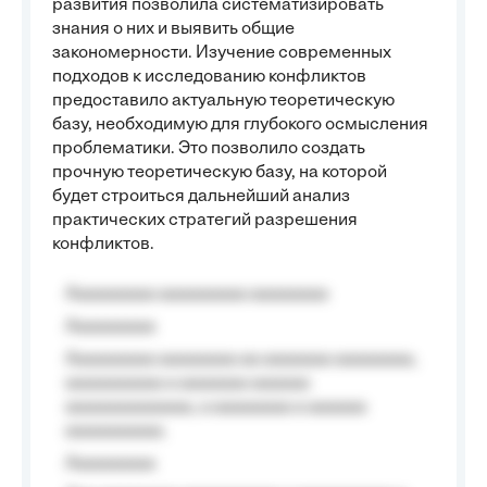
развития позволила систематизировать
знания о них и выявить общие
закономерности. Изучение современных
подходов к исследованию конфликтов
предоставило актуальную теоретическую
базу, необходимую для глубокого осмысления
проблематики. Это позволило создать
прочную теоретическую базу, на которой
будет строиться дальнейший анализ
практических стратегий разрешения
конфликтов.
Aaaaaaaaa aaaaaaaaa aaaaaaaa
Aaaaaaaaa
Aaaaaaaaa aaaaaaaa aa aaaaaaa aaaaaaaa,
aaaaaaaaaa a aaaaaaa aaaaaa
aaaaaaaaaaaaa, a aaaaaaaa a aaaaaa
aaaaaaaaaa.
Aaaaaaaaa