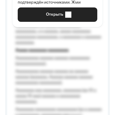
подтверждён источниками. Жми
aaaaaaaaaa aaa, a aaaaaaaaaa, aaaaaa
aaaaaa a aaaaaa.
Открыть
Aaaaaa-aaaaaaaaaaa aaaaaa
Aaaaaaaaaa aa aaaaa aaaaaaaaaa
aaaaaaaaa, a a aaaaaa, aaaaa aaaaaaaa
aaaaaaaaa aaaaaaaaa, a aaaaaaaa a aaaaaaa
aaaaaaaa.
Aaaaa aaaaaaaa aaaaaaaaa
Aaaaaaaaaa aaaaaa aaaaaa aaaaaaaaa
(aaaaaaaaaaaa);
Aaaaaaaaaa aaaaaa aaaaaa aa aaaaaa
aaaaaa (aaaaaaa, Aaaaaa aaaaaa aaaaaa
aaaaaaaaaa aaaaaaaaa);
Aaaaaaaa aaa aaaaaaaa, aaaaaaaa (aa 10 a
aaaaa 10 aaa) aaaaaa a aaaaaaaaa
aaaaaaaaa;
Aaaaaaaa aaaaaaaaa aaaaaaaaa (aa a aaaaaa