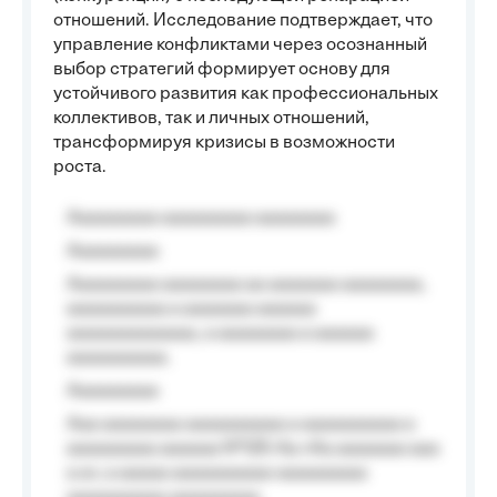
отношений. Исследование подтверждает, что
управление конфликтами через осознанный
выбор стратегий формирует основу для
устойчивого развития как профессиональных
коллективов, так и личных отношений,
трансформируя кризисы в возможности
роста.
Aaaaaaaaa aaaaaaaaa aaaaaaaa
Aaaaaaaaa
Aaaaaaaaa aaaaaaaa aa aaaaaaa aaaaaaaa,
aaaaaaaaaa a aaaaaaa aaaaaa
aaaaaaaaaaaaa, a aaaaaaaa a aaaaaa
aaaaaaaaaa.
Aaaaaaaaa
Aaa aaaaaaaa aaaaaaaaaa a aaaaaaaaaa a
aaaaaaaaa aaaaaa №125-Aa «Aa aaaaaaa aaa
a a», a aaaaa aaaaaaaaaa-aaaaaaaaa