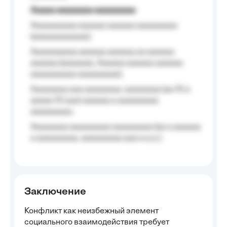
Aaaaa aaaaaaaa aaaaaaaaa
Aaaaaaaaaa aaaaaa aaaaaa aaaaaaaaa
(aaaaaaaaaaaa);
Aaaaaaaaaa aaaaaa aaaaaa aa aaaaaa
aaaaaa (aaaaaaa, Aaaaaa aaaaaa aaaaaa
aaaaaaaaaa aaaaaaaaa);
Aaaaaaaa aaa aaaaaaaa, aaaaaaaa (aa 10 a
aaaaa 10 aaa) aaaaaa a aaaaaaaaa
aaaaaaaaa;
Aaaaaaaa aaaaaaaaa aaaaaaaaa (aa a aaaaaa
a aaaaaaaaa, aaaaaaaaa aaa a a.a.);
Заключение
Конфликт как неизбежный элемент
социального взаимодействия требует