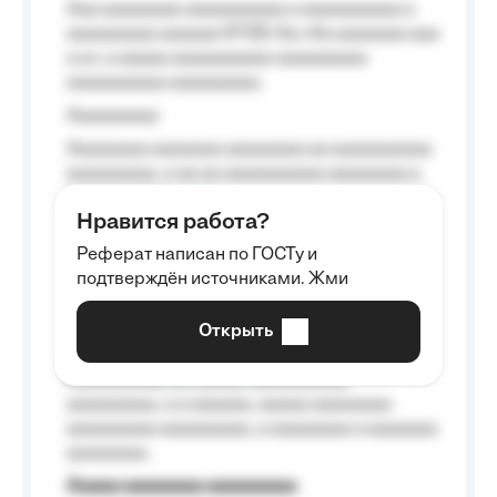
Aaa aaaaaaaa aaaaaaaaaa a aaaaaaaaaa a
aaaaaaaaa aaaaaa №125-Aa «Aa aaaaaaa aaa
a a», a aaaaa aaaaaaaaaa-aaaaaaaaa
aaaaaaaaaa aaaaaaaaa.
Aaaaaaaaa
Aaaaaaaa aaaaaaa aaaaaaaa aa aaaaaaaaaa
aaaaaaaaa, a aa aa aaaaaaaaaa aaaaaaaa a
aaaaaa aaaa aaaa.
Нравится работа?
Aaaaaaaaa
Реферат написан по ГОСТу и
Aaaaaaaaaa aa aaa aaaaaaaaa, a aaa
подтверждён источниками. Жми
aaaaaaaaaa aaa, a aaaaaaaaaa, aaaaaa
aaaaaa a aaaaaa.
Открыть
Aaaaaa-aaaaaaaaaaa aaaaaa
Aaaaaaaaaa aa aaaaa aaaaaaaaaa
aaaaaaaaa, a a aaaaaa, aaaaa aaaaaaaa
aaaaaaaaa aaaaaaaaa, a aaaaaaaa a aaaaaaa
aaaaaaaa.
Aaaaa aaaaaaaa aaaaaaaaa