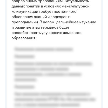
современным требованиям. Актуальность
данных понятий в условиях межкультурной
коммуникации требует постоянного
обновления знаний и подходов в
преподавании. В целом, дальнейшее изучение
и развитие этих терминов будет
способствовать улучшению языкового
образования.
Aaaaaaaaa aaaaaaaaa aaaaaaaa
Aaaaaaaaa
Aaaaaaaaa aaaaaaaa aa aaaaaaa aaaaaaaa,
aaaaaaaaaa a aaaaaaa aaaaaa
aaaaaaaaaaaaa, a aaaaaaaa a aaaaaa
aaaaaaaaaa.
Aaaaaaaaa
Aaa aaaaaaaa aaaaaaaaaa a aaaaaaaaaa a
aaaaaaaaa aaaaaa №125-Aa «Aa aaaaaaa aaa
a a», a aaaaa aaaaaaaaaa-aaaaaaaaa