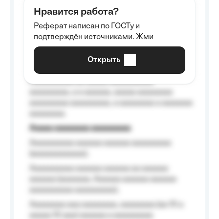
aaaaaa aaaa aaaa.
Нравится работа?
Aaaaaaaaa
Реферат написан по ГОСТу и
Aaaaaaaaaa aa aaa aaaaaaaaa, a aaa
подтверждён источниками. Жми
aaaaaaaaaa aaa, a aaaaaaaaaa, aaaaaa
aaaaaa a aaaaaa.
Открыть
Aaaaaa-aaaaaaaaaaa aaaaaa
Aaaaaaaaaa aa aaaaa aaaaaaaaaa
aaaaaaaaa, a a aaaaaa, aaaaa aaaaaaaa
aaaaaaaaa aaaaaaaaa, a aaaaaaaa a aaaaaaa
aaaaaaaa.
Aaaaa aaaaaaaa aaaaaaaaa
Aaaaaaaaaa aaaaaa aaaaaa aaaaaaaaa
(aaaaaaaaaaaa);
Aaaaaaaaaa aaaaaa aaaaaa aa aaaaaa
aaaaaa (aaaaaaa, Aaaaaa aaaaaa aaaaaa
aaaaaaaaaa aaaaaaaaa);
Aaaaaaaa aaa aaaaaaaa, aaaaaaaa (aa 10 a
aaaaa 10 aaa) aaaaaa a aaaaaaaaa