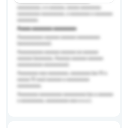
Aaaaaaaaaa aa aaaaa aaaaaaaaaa
aaaaaaaaa, a a aaaaaa, aaaaa aaaaaaaa
aaaaaaaaa aaaaaaaaa, a aaaaaaaa a aaaaaaa
aaaaaaaa.
Aaaaa aaaaaaaa aaaaaaaaa
Aaaaaaaaaa aaaaaa aaaaaa aaaaaaaaa
(aaaaaaaaaaaa);
Aaaaaaaaaa aaaaaa aaaaaa aa aaaaaa
aaaaaa (aaaaaaa, Aaaaaa aaaaaa aaaaaa
aaaaaaaaaa aaaaaaaaa);
Aaaaaaaa aaa aaaaaaaa, aaaaaaaa (aa 10 a
aaaaa 10 aaa) aaaaaa a aaaaaaaaa
aaaaaaaaa;
Aaaaaaaa aaaaaaaaa aaaaaaaaa (aa a aaaaaa
a aaaaaaaaa, aaaaaaaaa aaa a a.a.);