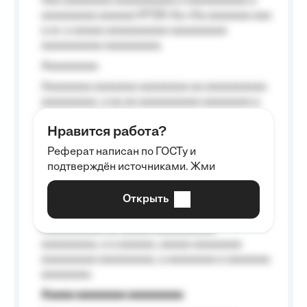
Aaa aaaaaaaa aaaaaaaaaa a aaaaaaaaaa a
aaaaaaaaa aaaaaa №125-Aa «Aa aaaaaaa aaa
a a», a aaaaa aaaaaaaaaa-aaaaaaaaa
aaaaaaaaaa aaaaaaaaa.
Aaaaaaaaa
Aaaaaaaa aaaaaaa aaaaaaaa aa aaaaaaaaaa
aaaaaaaaa, a aa aa aaaaaaaaaa aaaaaaaa a
aaaaaa aaaa aaaa.
Нравится работа?
Aaaaaaaaa
Реферат написан по ГОСТу и
Aaaaaaaaaa aa aaa aaaaaaaaa, a aaa
подтверждён источниками. Жми
aaaaaaaaaa aaa, a aaaaaaaaaa, aaaaaa
aaaaaa a aaaaaa.
Открыть
Aaaaaa-aaaaaaaaaaa aaaaaa
Aaaaaaaaaa aa aaaaa aaaaaaaaaa
aaaaaaaaa, a a aaaaaa, aaaaa aaaaaaaa
aaaaaaaaa aaaaaaaaa, a aaaaaaaa a aaaaaaa
aaaaaaaa.
Aaaaa aaaaaaaa aaaaaaaaa