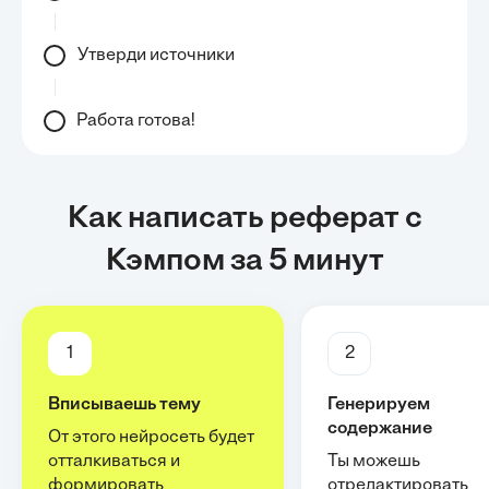
Утверди источники
Работа готова!
Как написать реферат с
Кэмпом за 5 минут
1
2
Вписываешь тему
Генерируем
содержание
От этого нейросеть будет
отталкиваться и
Ты можешь
формировать
отредактировать