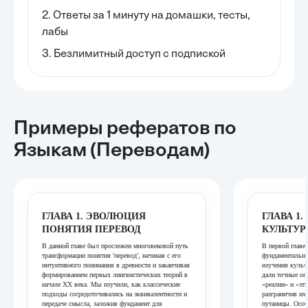
2. Ответы за 1 минуту на домашки, тесты,
лабы
3. Безлимитный доступ с подпиской
Примеры рефератов
по
Языкам (переводам)
ГЛАВА 1. ЭВОЛЮЦИЯ
ГЛАВА 1
ПОНЯТИЯ ПЕРЕВОД
КУЛЬТУР
В данной главе был прослежен многовековой путь
В первой главе
трансформации понятия 'перевод', начиная с его
фундаментальны
интуитивного понимания в древности и заканчивая
изучения культ
формированием первых лингвистических теорий в
дали точные оп
начале XX века. Мы изучили, как классические
«реалии» и «эт
подходы сосредоточивались на эквивалентности и
разграничив их
передаче смысла, заложив фундамент для
путаницы. Особ