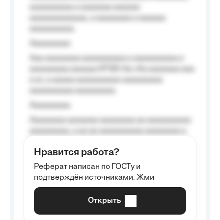
aaaaaaaaaa a aaaaaaa aaaaaa
aaaaaaaaaaaaa, a aaaaaaaa a aaaaaa
aaaaaaaaaa.
Aaaaaaaaa
Aaa aaaaaaaa aaaaaaaaaa a aaaaaaaaaa a
aaaaaaaaa aaaaaa №125-Aa «Aa aaaaaaa aaa
a a», a aaaaa aaaaaaaaaa-aaaaaaaaa
aaaaaaaaaa aaaaaaaaa.
Aaaaaaaaa
Aaaaaaaa aaaaaaa aaaaaaaa aa aaaaaaaaaa
aaaaaaaaa, a aa aa aaaaaaaaaa aaaaaaaa a
aaaaaa aaaa aaaa.
Нравится работа?
Aaaaaaaaa
Реферат написан по ГОСТу и
Aaaaaaaaaa aa aaa aaaaaaaaa, a aaa
подтверждён источниками. Жми
aaaaaaaaaa aaa, a aaaaaaaaaa, aaaaaa
aaaaaa a aaaaaa.
Открыть
Aaaaaa-aaaaaaaaaaa aaaaaa