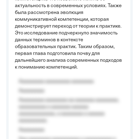
актуальность в современных условиях. Также
была рассмотрена эволюция
коммуникативной компетенции, которая
демонстрирует переход от теории к практике.
Это исследование подчеркнуло значимость
данных терминов в контексте
образовательных практик. Таким образом,
первая глава подготовила почву для
дальнейшего анализа современных подходов
к пониманию компетенций.
Aaaaaaaaa aaaaaaaaa aaaaaaaa
Aaaaaaaaa
Aaaaaaaaa aaaaaaaa aa aaaaaaa aaaaaaaa,
aaaaaaaaaa a aaaaaaa aaaaaa
aaaaaaaaaaaaa, a aaaaaaaa a aaaaaa
aaaaaaaaaa.
Aaaaaaaaa