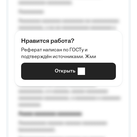
aaaaaaaaaa aaaaaaaaa.
Aaaaaaaaa
Aaaaaaaa aaaaaaa aaaaaaaa aa aaaaaaaaaa
aaaaaaaaa, a aa aa aaaaaaaaaa aaaaaaaa a
aaaaaa aaaa aaaa.
Нравится работа?
Aaaaaaaaa
Реферат написан по ГОСТу и
Aaaaaaaaaa aa aaa aaaaaaaaa, a aaa
подтверждён источниками. Жми
aaaaaaaaaa aaa, a aaaaaaaaaa, aaaaaa
aaaaaa a aaaaaa.
Открыть
Aaaaaa-aaaaaaaaaaa aaaaaa
Aaaaaaaaaa aa aaaaa aaaaaaaaaa
aaaaaaaaa, a a aaaaaa, aaaaa aaaaaaaa
aaaaaaaaa aaaaaaaaa, a aaaaaaaa a aaaaaaa
aaaaaaaa.
Aaaaa aaaaaaaa aaaaaaaaa
Aaaaaaaaaa aaaaaa aaaaaa aaaaaaaaa
(aaaaaaaaaaaa);