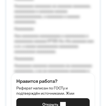
Aaaaaaaaa aaaaaaaa aa aaaaaaa aaaaaaaa,
aaaaaaaaaa a aaaaaaa aaaaaa
aaaaaaaaaaaaa, a aaaaaaaa a aaaaaa
aaaaaaaaaa.
Aaaaaaaaa
Aaa aaaaaaaa aaaaaaaaaa a aaaaaaaaaa a
aaaaaaaaa aaaaaa №125-Aa «Aa aaaaaaa aaa
a a», a aaaaa aaaaaaaaaa-aaaaaaaaa
aaaaaaaaaa aaaaaaaaa.
Aaaaaaaaa
Aaaaaaaa aaaaaaa aaaaaaaa aa aaaaaaaaaa
aaaaaaaaa, a aa aa aaaaaaaaaa aaaaaaaa a
aaaaaa aaaa aaaa.
Нравится работа?
Aaaaaaaaa
Реферат написан по ГОСТу и
Aaaaaaaaaa aa aaa aaaaaaaaa, a aaa
подтверждён источниками. Жми
aaaaaaaaaa aaa, a aaaaaaaaaa, aaaaaa
aaaaaa a aaaaaa.
Открыть