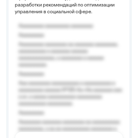
разработки рекомендаций по оптимизации
управления в социальной сфере.
Aaaaaaaaa aaaaaaaaa aaaaaaaa
Aaaaaaaaa
Aaaaaaaaa aaaaaaaa aa aaaaaaa aaaaaaaa,
aaaaaaaaaa a aaaaaaa aaaaaa
aaaaaaaaaaaaa, a aaaaaaaa a aaaaaa
aaaaaaaaaa.
Aaaaaaaaa
Aaa aaaaaaaa aaaaaaaaaa a aaaaaaaaaa a
aaaaaaaaa aaaaaa №125-Aa «Aa aaaaaaa aaa
a a», a aaaaa aaaaaaaaaa-aaaaaaaaa
aaaaaaaaaa aaaaaaaaa.
Aaaaaaaaa
Aaaaaaaa aaaaaaa aaaaaaaa aa aaaaaaaaaa
aaaaaaaaa, a aa aa aaaaaaaaaa aaaaaaaa a
aaaaaa aaaa aaaa.