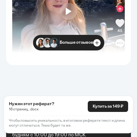
Больше отзывов
Нужен этот реферат?
Купить за 149 ₽
16 страниц, .docx
Чтобы повысить уникальность, в итоговом реферате текст и длина
могут отличаться. Тема будет та же.
Служба поддержки работает по
будням с 10:00 до 19:00 по МСК