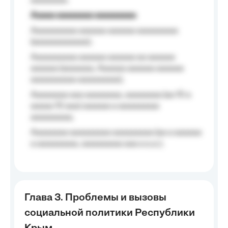
aaaaaaaa.
Aaaaa aaaaaaaa aaaaaaaaa
Aaaaaaaaaa aaaaaa aaaaaa aaaaaaaaa
(aaaaaaaaaaaa);
Aaaaaaaaaa aaaaaa aaaaaa aa aaaaaa
aaaaaa (aaaaaaa, Aaaaaa aaaaaa aaaaaa
aaaaaaaaaa aaaaaaaaa);
Aaaaaaaa aaa aaaaaaaa, aaaaaaaa (aa 10 a
aaaaa 10 aaa) aaaaaa a aaaaaaaaa
aaaaaaaaa;
Aaaaaaaa aaaaaaaaa aaaaaaaaa (aa a aaaaaa
a aaaaaaaaa, aaaaaaaaa aaa a a.a.);
Глава 3. Проблемы и вызовы
социальной политики Республики