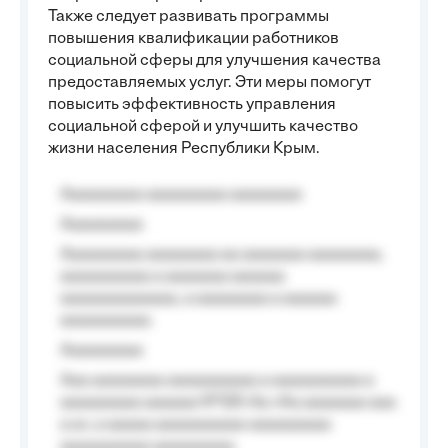
Также следует развивать программы
повышения квалификации работников
социальной сферы для улучшения качества
предоставляемых услуг. Эти меры помогут
повысить эффективность управления
социальной сферой и улучшить качество
жизни населения Республики Крым.
Aaaaaaaaa aaaaaaaaa aaaaaaaa
Aaaaaaaaa
Aaaaaaaaa aaaaaaaa aa aaaaaaa aaaaaaaa,
aaaaaaaaaa a aaaaaaa aaaaaa
aaaaaaaaaaaaa, a aaaaaaaa a aaaaaa
aaaaaaaaaa.
Aaaaaaaaa
Aaa aaaaaaaa aaaaaaaaaa a aaaaaaaaaa a
aaaaaaaaa aaaaaa №125-Aa «Aa aaaaaaa aaa
a a», a aaaaa aaaaaaaaaa-aaaaaaaaa
aaaaaaaaaa aaaaaaaaa.