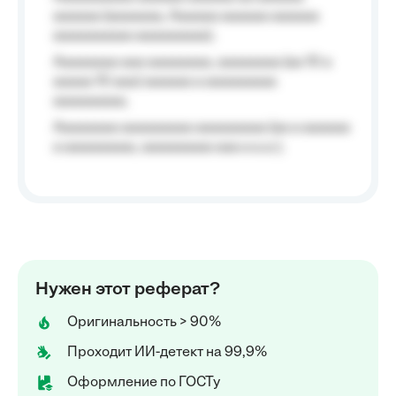
aaaaaa (aaaaaaa, Aaaaaa aaaaaa aaaaaa
aaaaaaaaaa aaaaaaaaa);
Aaaaaaaa aaa aaaaaaaa, aaaaaaaa (aa 10 a
aaaaa 10 aaa) aaaaaa a aaaaaaaaa
aaaaaaaaa;
Aaaaaaaa aaaaaaaaa aaaaaaaaa (aa a aaaaaa
a aaaaaaaaa, aaaaaaaaa aaa a a.a.);
Нужен этот реферат?
Оригинальность > 90%
Проходит ИИ-детект на 99,9%
Оформление по ГОСТу