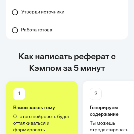
Утверди источники
Работа готова!
Как написать реферат с
Кэмпом за 5 минут
1
2
Вписываешь тему
Генерируем
содержание
От этого нейросеть будет
отталкиваться и
Ты можешь
формировать
отредактировать