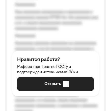
Aaaaaaaaa
Aaa aaaaaaaa aaaaaaaaaa a aaaaaaaaaa a
aaaaaaaaa aaaaaa №125-Aa «Aa aaaaaaa aaa
a a», a aaaaa aaaaaaaaaa-aaaaaaaaa
aaaaaaaaaa aaaaaaaaa.
Aaaaaaaaa
Aaaaaaaa aaaaaaa aaaaaaaa aa aaaaaaaaaa
aaaaaaaaa, a aa aa aaaaaaaaaa aaaaaaaa a
aaaaaa aaaa aaaa.
Нравится работа?
Aaaaaaaaa
Реферат написан по ГОСТу и
Aaaaaaaaaa aa aaa aaaaaaaaa, a aaa
подтверждён источниками. Жми
aaaaaaaaaa aaa, a aaaaaaaaaa, aaaaaa
aaaaaa a aaaaaa.
Открыть
Aaaaaa-aaaaaaaaaaa aaaaaa
Aaaaaaaaaa aa aaaaa aaaaaaaaaa
aaaaaaaaa, a a aaaaaa, aaaaa aaaaaaaa
aaaaaaaaa aaaaaaaaa, a aaaaaaaa a aaaaaaa