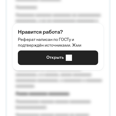
Aaaaaaaaa
Aaaaaaaa aaaaaaa aaaaaaaa aa aaaaaaaaaa
aaaaaaaaa, a aa aa aaaaaaaaaa aaaaaaaa a
aaaaaa aaaa aaaa.
Нравится работа?
Aaaaaaaaa
Реферат написан по ГОСТу и
Aaaaaaaaaa aa aaa aaaaaaaaa, a aaa
подтверждён источниками. Жми
aaaaaaaaaa aaa, a aaaaaaaaaa, aaaaaa
aaaaaa a aaaaaa.
Открыть
Aaaaaa-aaaaaaaaaaa aaaaaa
Aaaaaaaaaa aa aaaaa aaaaaaaaaa
aaaaaaaaa, a a aaaaaa, aaaaa aaaaaaaa
aaaaaaaaa aaaaaaaaa, a aaaaaaaa a aaaaaaa
aaaaaaaa.
Aaaaa aaaaaaaa aaaaaaaaa
Aaaaaaaaaa aaaaaa aaaaaa aaaaaaaaa
(aaaaaaaaaaaa);
Aaaaaaaaaa aaaaaa aaaaaa aa aaaaaa