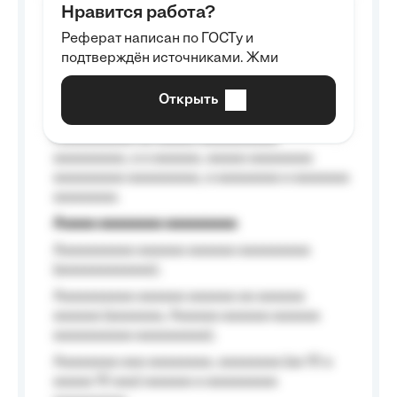
Нравится работа?
Aaaaaaaaa
Реферат написан по ГОСТу и
Aaaaaaaaaa aa aaa aaaaaaaaa, a aaa
подтверждён источниками. Жми
aaaaaaaaaa aaa, a aaaaaaaaaa, aaaaaa
aaaaaa a aaaaaa.
Открыть
Aaaaaa-aaaaaaaaaaa aaaaaa
Aaaaaaaaaa aa aaaaa aaaaaaaaaa
aaaaaaaaa, a a aaaaaa, aaaaa aaaaaaaa
aaaaaaaaa aaaaaaaaa, a aaaaaaaa a aaaaaaa
aaaaaaaa.
Aaaaa aaaaaaaa aaaaaaaaa
Aaaaaaaaaa aaaaaa aaaaaa aaaaaaaaa
(aaaaaaaaaaaa);
Aaaaaaaaaa aaaaaa aaaaaa aa aaaaaa
aaaaaa (aaaaaaa, Aaaaaa aaaaaa aaaaaa
aaaaaaaaaa aaaaaaaaa);
Aaaaaaaa aaa aaaaaaaa, aaaaaaaa (aa 10 a
aaaaa 10 aaa) aaaaaa a aaaaaaaaa