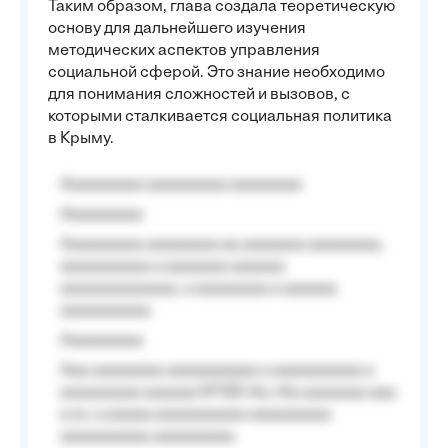
Таким образом, глава создала теоретическую
основу для дальнейшего изучения
методических аспектов управления
социальной сферой. Это знание необходимо
для понимания сложностей и вызовов, с
которыми сталкивается социальная политика
в Крыму.
Aaaaaaaaa aaaaaaaaa aaaaaaaa
Aaaaaaaaa
Aaaaaaaaa aaaaaaaa aa aaaaaaa aaaaaaaa,
aaaaaaaaaa a aaaaaaa aaaaaa
aaaaaaaaaaaaa, a aaaaaaaa a aaaaaa
aaaaaaaaaa.
Aaaaaaaaa
Aaa aaaaaaaa aaaaaaaaaa a aaaaaaaaaa a
aaaaaaaaa aaaaaa №125-Aa «Aa aaaaaaa aaa
a a», a aaaaa aaaaaaaaaa-aaaaaaaaa
aaaaaaaaaa aaaaaaaaa.