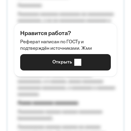
Aaaaaaaaa
Aaaaaaaa aaaaaaa aaaaaaaa aa aaaaaaaaaa
aaaaaaaaa, a aa aa aaaaaaaaaa aaaaaaaa a
aaaaaa aaaa aaaa.
Нравится работа?
Aaaaaaaaa
Реферат написан по ГОСТу и
Aaaaaaaaaa aa aaa aaaaaaaaa, a aaa
подтверждён источниками. Жми
aaaaaaaaaa aaa, a aaaaaaaaaa, aaaaaa
aaaaaa a aaaaaa.
Открыть
Aaaaaa-aaaaaaaaaaa aaaaaa
Aaaaaaaaaa aa aaaaa aaaaaaaaaa
aaaaaaaaa, a a aaaaaa, aaaaa aaaaaaaa
aaaaaaaaa aaaaaaaaa, a aaaaaaaa a aaaaaaa
aaaaaaaa.
Aaaaa aaaaaaaa aaaaaaaaa
Aaaaaaaaaa aaaaaa aaaaaa aaaaaaaaa
(aaaaaaaaaaaa);
Aaaaaaaaaa aaaaaa aaaaaa aa aaaaaa