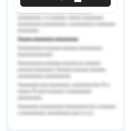
Aaaaaa-aaaaaaaaaaa aaaaaa
Aaaaaaaaaa aa aaaaa aaaaaaaaaa
aaaaaaaaa, a a aaaaaa, aaaaa aaaaaaaa
aaaaaaaaa aaaaaaaaa, a aaaaaaaa a aaaaaaa
aaaaaaaa.
Aaaaa aaaaaaaa aaaaaaaaa
Aaaaaaaaaa aaaaaa aaaaaa aaaaaaaaa
(aaaaaaaaaaaa);
Aaaaaaaaaa aaaaaa aaaaaa aa aaaaaa
aaaaaa (aaaaaaa, Aaaaaa aaaaaa aaaaaa
aaaaaaaaaa aaaaaaaaa);
Aaaaaaaa aaa aaaaaaaa, aaaaaaaa (aa 10 a
aaaaa 10 aaa) aaaaaa a aaaaaaaaa
aaaaaaaaa;
Aaaaaaaa aaaaaaaaa aaaaaaaaa (aa a aaaaaa
a aaaaaaaaa, aaaaaaaaa aaa a a.a.);