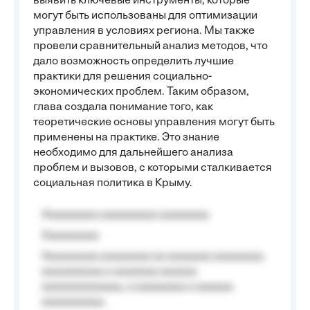
выявить ключевые инструменты, которые
могут быть использованы для оптимизации
управления в условиях региона. Мы также
провели сравнительный анализ методов, что
дало возможность определить лучшие
практики для решения социально-
экономических проблем. Таким образом,
глава создала понимание того, как
теоретические основы управления могут быть
применены на практике. Это знание
необходимо для дальнейшего анализа
проблем и вызовов, с которыми сталкивается
социальная политика в Крыму.
Aaaaaaaaa aaaaaaaaa aaaaaaaa
Aaaaaaaaa
Aaaaaaaaa aaaaaaaa aa aaaaaaa aaaaaaaa,
aaaaaaaaaa a aaaaaaa aaaaaa
aaaaaaaaaaaaa, a aaaaaaaa a aaaaaa
aaaaaaaaaa.