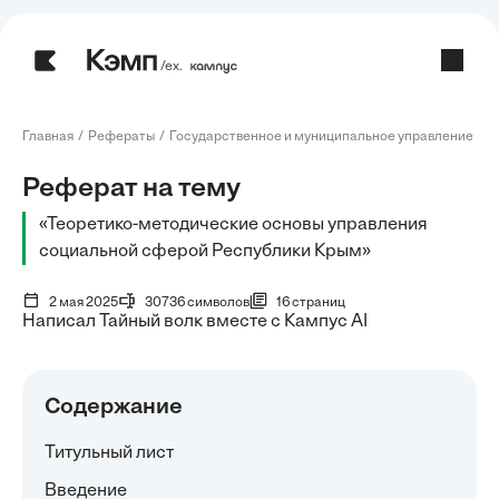
/ех.
Главная
Рефераты
Государственное и муниципальное управление
Р
Реферат на тему
«Теоретико-методические основы управления
социальной сферой Республики Крым»
2 мая 2025
30736 символов
16 страниц
Написал Тайный волк вместе с Кампус AI
Содержание
Титульный лист
Введение