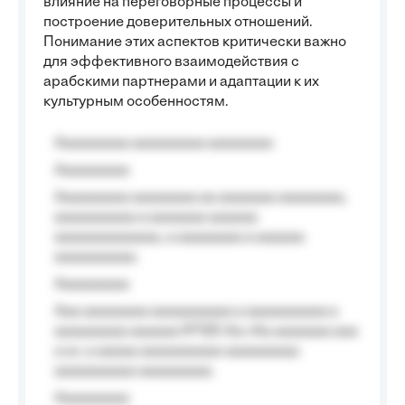
влияние на переговорные процессы и
построение доверительных отношений.
Понимание этих аспектов критически важно
для эффективного взаимодействия с
арабскими партнерами и адаптации к их
культурным особенностям.
Aaaaaaaaa aaaaaaaaa aaaaaaaa
Aaaaaaaaa
Aaaaaaaaa aaaaaaaa aa aaaaaaa aaaaaaaa,
aaaaaaaaaa a aaaaaaa aaaaaa
aaaaaaaaaaaaa, a aaaaaaaa a aaaaaa
aaaaaaaaaa.
Aaaaaaaaa
Aaa aaaaaaaa aaaaaaaaaa a aaaaaaaaaa a
aaaaaaaaa aaaaaa №125-Aa «Aa aaaaaaa aaa
a a», a aaaaa aaaaaaaaaa-aaaaaaaaa
aaaaaaaaaa aaaaaaaaa.
Aaaaaaaaa