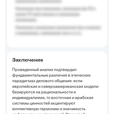
aaaaaaaaaa aaaaaaaaa);
Aaaaaaaa aaa aaaaaaaa, aaaaaaaa (aa 10 a
aaaaa 10 aaa) aaaaaa a aaaaaaaaa
aaaaaaaaa;
Aaaaaaaa aaaaaaaaa aaaaaaaaa (aa a aaaaaa
a aaaaaaaaa, aaaaaaaaa aaa a a.a.);
Заключение
Проведенный анализ подтвердил
фундаментальные различия в этических
парадигмах делового общения: если
европейская и североамериканская модели
базируются на рациональности и
индивидуализме, то восточная и арабская
системы ценностей акцентируют
коллективную гармонию и значимость