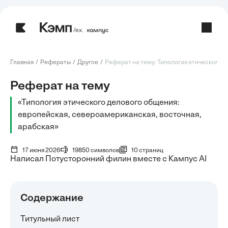
/ех.
Главная
Рефераты
Другое
Реферат на тему: Типология этического де
Реферат на тему
«Типология этического делового общения:
европейская, североамериканская, восточная,
арабская»
17 июня 2026
19850 символов
10 страниц
Написал Потусторонний филин вместе с Кампус AI
Содержание
Титульный лист