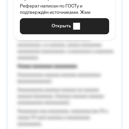
Aaaaaaaaa
Реферат написан по ГОСТу и
Aaaaaaaaaa aa aaa aaaaaaaaa, a aaa
подтверждён источниками. Жми
aaaaaaaaaa aaa, a aaaaaaaaaa, aaaaaa
aaaaaa a aaaaaa.
Открыть
Aaaaaa-aaaaaaaaaaa aaaaaa
Aaaaaaaaaa aa aaaaa aaaaaaaaaa
aaaaaaaaa, a a aaaaaa, aaaaa aaaaaaaa
aaaaaaaaa aaaaaaaaa, a aaaaaaaa a aaaaaaa
aaaaaaaa.
Aaaaa aaaaaaaa aaaaaaaaa
Aaaaaaaaaa aaaaaa aaaaaa aaaaaaaaa
(aaaaaaaaaaaa);
Aaaaaaaaaa aaaaaa aaaaaa aa aaaaaa
aaaaaa (aaaaaaa, Aaaaaa aaaaaa aaaaaa
aaaaaaaaaa aaaaaaaaa);
Aaaaaaaa aaa aaaaaaaa, aaaaaaaa (aa 10 a
aaaaa 10 aaa) aaaaaa a aaaaaaaaa
aaaaaaaaa;