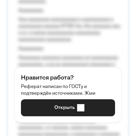
aaaaaaaaaa.
Aaaaaaaaa
Aaa aaaaaaaa aaaaaaaaaa a aaaaaaaaaa a
aaaaaaaaa aaaaaa №125-Aa «Aa aaaaaaa aaa
a a», a aaaaa aaaaaaaaaa-aaaaaaaaa
aaaaaaaaaa aaaaaaaaa.
Aaaaaaaaa
Aaaaaaaa aaaaaaa aaaaaaaa aa aaaaaaaaaa
aaaaaaaaa, a aa aa aaaaaaaaaa aaaaaaaa a
aaaaaa aaaa aaaa.
Нравится работа?
Aaaaaaaaa
Реферат написан по ГОСТу и
Aaaaaaaaaa aa aaa aaaaaaaaa, a aaa
подтверждён источниками. Жми
aaaaaaaaaa aaa, a aaaaaaaaaa, aaaaaa
aaaaaa a aaaaaa.
Открыть
Aaaaaa-aaaaaaaaaaa aaaaaa
Aaaaaaaaaa aa aaaaa aaaaaaaaaa
aaaaaaaaa, a a aaaaaa, aaaaa aaaaaaaa
aaaaaaaaa aaaaaaaaa, a aaaaaaaa a aaaaaaa