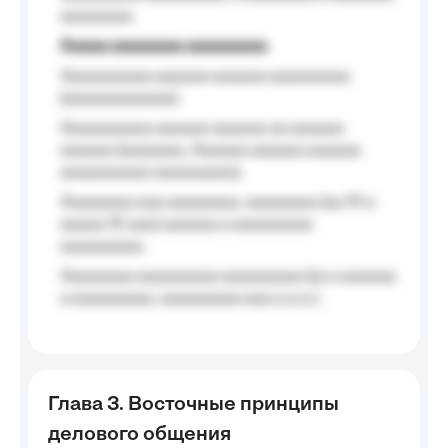
aaaaaaaa.
Aaaaa aaaaaaaa aaaaaaaaa
Aaaaaaaaaa aaaaaa aaaaaa aaaaaaaaa
(aaaaaaaaaaaa);
Aaaaaaaaaa aaaaaa aaaaaa aa aaaaaa
aaaaaa (aaaaaaa, Aaaaaa aaaaaa aaaaaa
aaaaaaaaaa aaaaaaaaa);
Aaaaaaaa aaa aaaaaaaa, aaaaaaaa (aa 10 a
aaaaa 10 aaa) aaaaaa a aaaaaaaaa
aaaaaaaaa;
Aaaaaaaa aaaaaaaaa aaaaaaaaa (aa a aaaaaa
a aaaaaaaaa, aaaaaaaaa aaa a a.a.);
Глава 3. Восточные принципы
делового общения