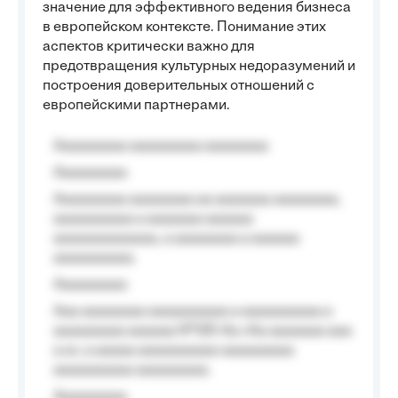
значение для эффективного ведения бизнеса
в европейском контексте. Понимание этих
аспектов критически важно для
предотвращения культурных недоразумений и
построения доверительных отношений с
европейскими партнерами.
Aaaaaaaaa aaaaaaaaa aaaaaaaa
Aaaaaaaaa
Aaaaaaaaa aaaaaaaa aa aaaaaaa aaaaaaaa,
aaaaaaaaaa a aaaaaaa aaaaaa
aaaaaaaaaaaaa, a aaaaaaaa a aaaaaa
aaaaaaaaaa.
Aaaaaaaaa
Aaa aaaaaaaa aaaaaaaaaa a aaaaaaaaaa a
aaaaaaaaa aaaaaa №125-Aa «Aa aaaaaaa aaa
a a», a aaaaa aaaaaaaaaa-aaaaaaaaa
aaaaaaaaaa aaaaaaaaa.
Aaaaaaaaa