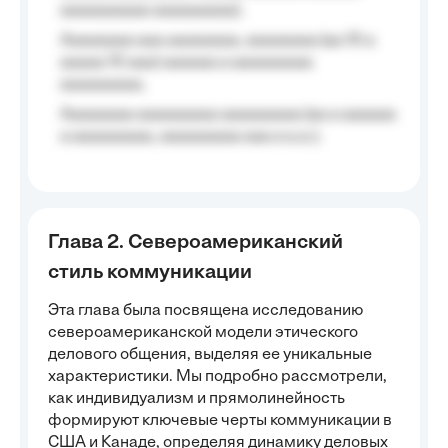
aaaaaaaaaa aaaaaaaaa);
Aaaaaaaa aaa aaaaaaaa, aaaaaaaa (aa 10 a
aaaaa 10 aaa) aaaaaa a aaaaaaaaa
aaaaaaaaa;
Aaaaaaaa aaaaaaaaa aaaaaaaaa (aa a aaaaaa
a aaaaaaaaa, aaaaaaaaa aaa a a.a.);
Глава 2. Североамериканский
стиль коммуникации
Эта глава была посвящена исследованию
североамериканской модели этического
делового общения, выделяя ее уникальные
характеристики. Мы подробно рассмотрели,
как индивидуализм и прямолинейность
формируют ключевые черты коммуникации в
США и Канаде, определяя динамику деловых