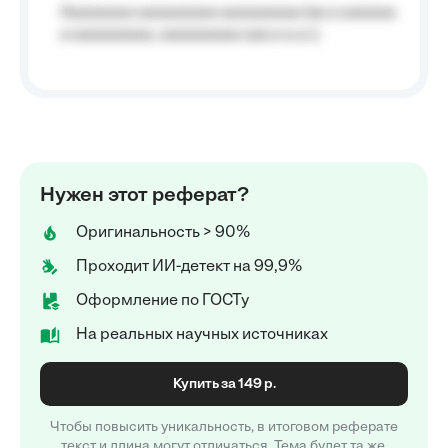
Aaaaaaaa aaaaaaaaa aaaaaaaaa (aa a aaaaaa
a aaaaaaaaa, aaaaaaaaa aaa a a.a.);
Нужен этот реферат?
Оригинальность > 90%
Проходит ИИ-детект на 99,9%
Оформление по ГОСТу
На реальных научных источниках
Купить за 149 р.
Чтобы повысить уникальность, в итоговом реферате
текст и длина могут отличаться. Тема будет та же.