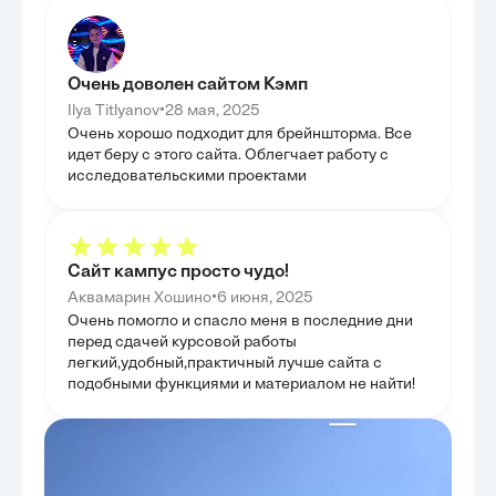
зажигательные, демонстрируя их
внимание уделя
многофункциональность в армейских операциях.
которые являют
Также была изучена критически важная роль
компьютерного 
противопехотных мин как в оборонительных, так и
интеллектуальн
в наступательных действиях, подчеркивая их
было дать чита
Очень доволен сайтом Кэмп
стратегическое значение. Целью главы было
составляющих и
показать, как теоретические знания о видах
функционирован
•
Ilya Titlyanov
28 мая, 2025
боеприпасов воплощаются в практических
тактических решениях.
Очень хорошо подходит для брейншторма. Все
идет беру с этого сайта. Облегчает работу с
исследовательскими проектами
Сайт кампус просто чудо!
•
Аквамарин Хошино
6 июня, 2025
Очень помогло и спасло меня в последние дни
перед сдачей курсовой работы
легкий,удобный,практичный лучше сайта с
подобными функциями и материалом не найти!