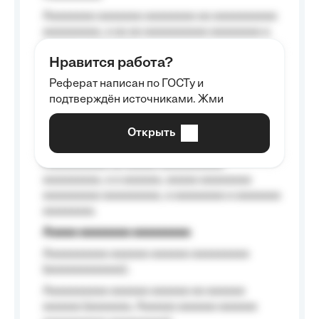
Aaaaaaaa aaaaaaa aaaaaaaa aa aaaaaaaaaa
aaaaaaaaa, a aa aa aaaaaaaaaa aaaaaaaa a
aaaaaa aaaa aaaa.
Нравится работа?
Aaaaaaaaa
Реферат написан по ГОСТу и
Aaaaaaaaaa aa aaa aaaaaaaaa, a aaa
подтверждён источниками. Жми
aaaaaaaaaa aaa, a aaaaaaaaaa, aaaaaa
aaaaaa a aaaaaa.
Открыть
Aaaaaa-aaaaaaaaaaa aaaaaa
Aaaaaaaaaa aa aaaaa aaaaaaaaaa
aaaaaaaaa, a a aaaaaa, aaaaa aaaaaaaa
aaaaaaaaa aaaaaaaaa, a aaaaaaaa a aaaaaaa
aaaaaaaa.
Aaaaa aaaaaaaa aaaaaaaaa
Aaaaaaaaaa aaaaaa aaaaaa aaaaaaaaa
(aaaaaaaaaaaa);
Aaaaaaaaaa aaaaaa aaaaaa aa aaaaaa
aaaaaa (aaaaaaa, Aaaaaa aaaaaa aaaaaa