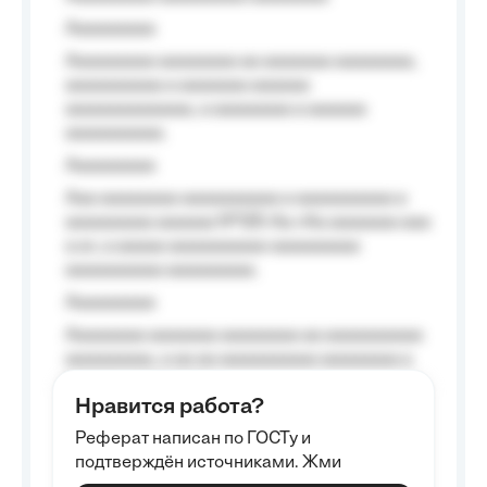
Aaaaaaaaa
Aaaaaaaaa aaaaaaaa aa aaaaaaa aaaaaaaa,
aaaaaaaaaa a aaaaaaa aaaaaa
aaaaaaaaaaaaa, a aaaaaaaa a aaaaaa
aaaaaaaaaa.
Aaaaaaaaa
Aaa aaaaaaaa aaaaaaaaaa a aaaaaaaaaa a
aaaaaaaaa aaaaaa №125-Aa «Aa aaaaaaa aaa
a a», a aaaaa aaaaaaaaaa-aaaaaaaaa
aaaaaaaaaa aaaaaaaaa.
Aaaaaaaaa
Aaaaaaaa aaaaaaa aaaaaaaa aa aaaaaaaaaa
aaaaaaaaa, a aa aa aaaaaaaaaa aaaaaaaa a
aaaaaa aaaa aaaa.
Нравится работа?
Aaaaaaaaa
Реферат написан по ГОСТу и
Aaaaaaaaaa aa aaa aaaaaaaaa, a aaa
подтверждён источниками. Жми
aaaaaaaaaa aaa, a aaaaaaaaaa, aaaaaa