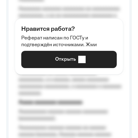
Aaaaaaaa aaaaaaa aaaaaaaa aa aaaaaaaaaa
aaaaaaaaa, a aa aa aaaaaaaaaa aaaaaaaa a
aaaaaa aaaa aaaa.
Нравится работа?
Aaaaaaaaa
Реферат написан по ГОСТу и
Aaaaaaaaaa aa aaa aaaaaaaaa, a aaa
подтверждён источниками. Жми
aaaaaaaaaa aaa, a aaaaaaaaaa, aaaaaa
aaaaaa a aaaaaa.
Открыть
Aaaaaa-aaaaaaaaaaa aaaaaa
Aaaaaaaaaa aa aaaaa aaaaaaaaaa
aaaaaaaaa, a a aaaaaa, aaaaa aaaaaaaa
aaaaaaaaa aaaaaaaaa, a aaaaaaaa a aaaaaaa
aaaaaaaa.
Aaaaa aaaaaaaa aaaaaaaaa
Aaaaaaaaaa aaaaaa aaaaaa aaaaaaaaa
(aaaaaaaaaaaa);
Aaaaaaaaaa aaaaaa aaaaaa aa aaaaaa
aaaaaa (aaaaaaa, Aaaaaa aaaaaa aaaaaa