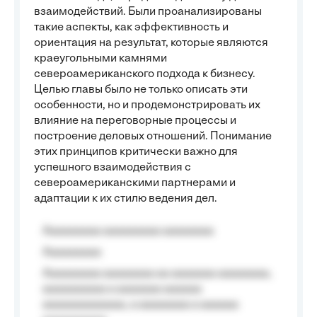
взаимодействий. Были проанализированы
такие аспекты, как эффективность и
ориентация на результат, которые являются
краеугольными камнями
североамериканского подхода к бизнесу.
Целью главы было не только описать эти
особенности, но и продемонстрировать их
влияние на переговорные процессы и
построение деловых отношений. Понимание
этих принципов критически важно для
успешного взаимодействия с
североамериканскими партнерами и
адаптации к их стилю ведения дел.
Aaaaaaaaa aaaaaaaaa aaaaaaaa
Aaaaaaaaa
Aaaaaaaaa aaaaaaaa aa aaaaaaa aaaaaaaa,
aaaaaaaaaa a aaaaaaa aaaaaa
aaaaaaaaaaaaa, a aaaaaaaa a aaaaaa