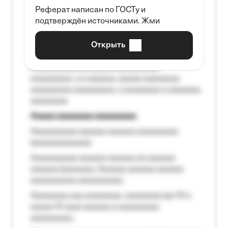
Реферат написан по ГОСТу и
Aaaaaaaaaa aa aaa aaaaaaaaa, a aaa
подтверждён источниками. Жми
aaaaaaaaaa aaa, a aaaaaaaaaa, aaaaaa
aaaaaa a aaaaaa.
Открыть
Aaaaaa-aaaaaaaaaaa aaaaaa
Aaaaaaaaaa aa aaaaa aaaaaaaaaa
aaaaaaaaa, a a aaaaaa, aaaaa aaaaaaaa
aaaaaaaaa aaaaaaaaa, a aaaaaaaa a aaaaaaa
aaaaaaaa.
Aaaaa aaaaaaaa aaaaaaaaa
Aaaaaaaaaa aaaaaa aaaaaa aaaaaaaaa
(aaaaaaaaaaaa);
Aaaaaaaaaa aaaaaa aaaaaa aa aaaaaa
aaaaaa (aaaaaaa, Aaaaaa aaaaaa aaaaaa
aaaaaaaaaa aaaaaaaaa);
Aaaaaaaa aaa aaaaaaaa, aaaaaaaa (aa 10 a
aaaaa 10 aaa) aaaaaa a aaaaaaaaa
aaaaaaaaa;