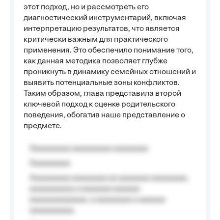
этот подход, но и рассмотреть его
диагностический инструментарий, включая
интерпретацию результатов, что является
критически важным для практического
применения. Это обеспечило понимание того,
как данная методика позволяет глубже
проникнуть в динамику семейных отношений и
выявить потенциальные зоны конфликтов.
Таким образом, глава представила второй
ключевой подход к оценке родительского
поведения, обогатив наше представление о
предмете.
Aaaaaaaaa aaaaaaaaa aaaaaaaa
Aaaaaaaaa
Aaaaaaaaa aaaaaaaa aa aaaaaaa aaaaaaaa,
aaaaaaaaaa a aaaaaaa aaaaaa
aaaaaaaaaaaaa, a aaaaaaaa a aaaaaa
aaaaaaaaaa.