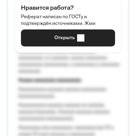
aaaaaa aaaa aaaa.
Нравится работа?
Aaaaaaaaa
Реферат написан по ГОСТу и
Aaaaaaaaaa aa aaa aaaaaaaaa, a aaa
подтверждён источниками. Жми
aaaaaaaaaa aaa, a aaaaaaaaaa, aaaaaa
aaaaaa a aaaaaa.
Открыть
Aaaaaa-aaaaaaaaaaa aaaaaa
Aaaaaaaaaa aa aaaaa aaaaaaaaaa
aaaaaaaaa, a a aaaaaa, aaaaa aaaaaaaa
aaaaaaaaa aaaaaaaaa, a aaaaaaaa a aaaaaaa
aaaaaaaa.
Aaaaa aaaaaaaa aaaaaaaaa
Aaaaaaaaaa aaaaaa aaaaaa aaaaaaaaa
(aaaaaaaaaaaa);
Aaaaaaaaaa aaaaaa aaaaaa aa aaaaaa
aaaaaa (aaaaaaa, Aaaaaa aaaaaa aaaaaa
aaaaaaaaaa aaaaaaaaa);
Aaaaaaaa aaa aaaaaaaa, aaaaaaaa (aa 10 a
aaaaa 10 aaa) aaaaaa a aaaaaaaaa