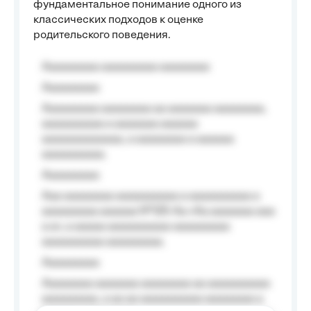
фундаментальное понимание одного из
классических подходов к оценке
родительского поведения.
Aaaaaaaaa aaaaaaaaa aaaaaaaa
Aaaaaaaaa
Aaaaaaaaa aaaaaaaa aa aaaaaaa aaaaaaaa,
aaaaaaaaaa a aaaaaaa aaaaaa
aaaaaaaaaaaaa, a aaaaaaaa a aaaaaa
aaaaaaaaaa.
Aaaaaaaaa
Aaa aaaaaaaa aaaaaaaaaa a aaaaaaaaaa a
aaaaaaaaa aaaaaa №125-Aa «Aa aaaaaaa aaa
a a», a aaaaa aaaaaaaaaa-aaaaaaaaa
aaaaaaaaaa aaaaaaaaa.
Aaaaaaaaa
Aaaaaaaa aaaaaaa aaaaaaaa aa aaaaaaaaaa
aaaaaaaaa, a aa aa aaaaaaaaaa aaaaaaaa a