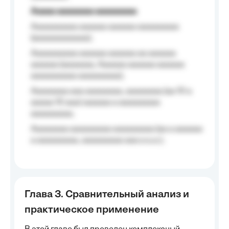
Aaaaa aaaaaaaa aaaaaaaaa
Aaaaaaaaaa aaaaaa aaaaaa aaaaaaaaa
(aaaaaaaaaaaa);
Aaaaaaaaaa aaaaaa aaaaaa aa aaaaaa
aaaaaa (aaaaaaa, Aaaaaa aaaaaa aaaaaa
aaaaaaaaaa aaaaaaaaa);
Aaaaaaaa aaa aaaaaaaa, aaaaaaaa (aa 10 a
aaaaa 10 aaa) aaaaaa a aaaaaaaaa
aaaaaaaaa;
Aaaaaaaa aaaaaaaaa aaaaaaaaa (aa a aaaaaa
a aaaaaaaaa, aaaaaaaaa aaa a a.a.);
Глава 3. Сравнительный анализ и
практическое применение