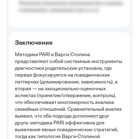
Aaaaaaaa aaaaaaaaa aaaaaaaaa (aa a aaaaaa
a aaaaaaaaa, aaaaaaaaa aaa a a.a.);
Заключение
Методики PARI и Варги-Столина
представляют собой системные инструменты
диагностики родительских установок, где
первая фокусируется на поведенческих
паттернах (доминирование, зависимость), а
вторая — на эмоционально-оценочных
аспектах (принятие/отвержение, контроль),
что обеспечивает многомерность анализа
семейных отношений. Сравнительный анализ
выявил, что оба подхода дополняют друг
друга: методика PARI эффективна для
выявления явных поведенческих стратегий,
тогда как типология Варги-Столиной