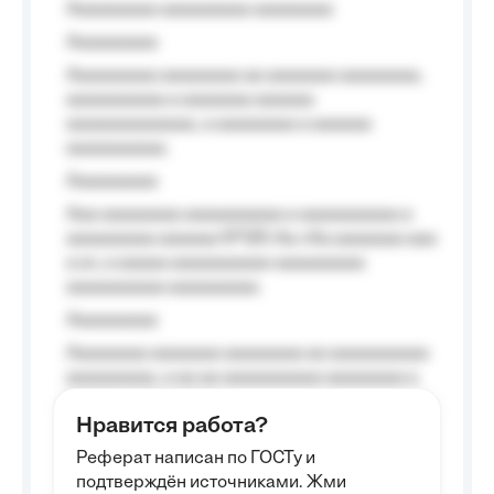
Aaaaaaaaa aaaaaaaaa aaaaaaaa
Aaaaaaaaa
Aaaaaaaaa aaaaaaaa aa aaaaaaa aaaaaaaa,
aaaaaaaaaa a aaaaaaa aaaaaa
aaaaaaaaaaaaa, a aaaaaaaa a aaaaaa
aaaaaaaaaa.
Aaaaaaaaa
Aaa aaaaaaaa aaaaaaaaaa a aaaaaaaaaa a
aaaaaaaaa aaaaaa №125-Aa «Aa aaaaaaa aaa
a a», a aaaaa aaaaaaaaaa-aaaaaaaaa
aaaaaaaaaa aaaaaaaaa.
Aaaaaaaaa
Aaaaaaaa aaaaaaa aaaaaaaa aa aaaaaaaaaa
aaaaaaaaa, a aa aa aaaaaaaaaa aaaaaaaa a
aaaaaa aaaa aaaa.
Нравится работа?
Aaaaaaaaa
Реферат написан по ГОСТу и
Aaaaaaaaaa aa aaa aaaaaaaaa, a aaa
подтверждён источниками. Жми
aaaaaaaaaa aaa, a aaaaaaaaaa, aaaaaa