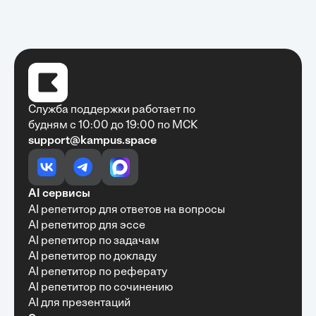
Служба поддержки работает по
будням с 10:00 до 19:00 по МСК
support@kampus.space
Очень быстро, недорого, качественно,
доступно
•
Алексей Антонов
27 мая, 2025
Обучение с Кампус Хаб — очень экономит
AI сервисы
время с возможностю узнать много новой и
AI репетитор для ответов на вопросы
полезной информации. Рекомендую ...
AI репетитор для эссе
AI репетитор по задачам
AI репетитор по докладу
AI репетитор по реферату
Рекомендую Кампус АИ всем, кто хочет
AI репетитор по сочинению
учиться эффективно и с комфортом
AI для презентаций
•
Марина Щербакова
22 мая, 2025