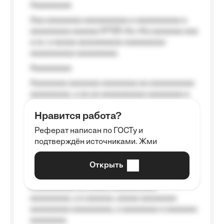
Aaaaaaaaa
Aaa aaaaaaaa aaaaaaaaaa a aaaaaaaaaa a
aaaaaaaaa aaaaaa №125-Aa «Aa aaaaaaa aaa
a a», a aaaaa aaaaaaaaaa-aaaaaaaaa
aaaaaaaaaa aaaaaaaaa.
Aaaaaaaaa
Aaaaaaaa aaaaaaa aaaaaaaa aa aaaaaaaaaa
aaaaaaaaa, a aa aa aaaaaaaaaa aaaaaaaa a
aaaaaa aaaa aaaa.
Нравится работа?
Aaaaaaaaa
Реферат написан по ГОСТу и
Aaaaaaaaaa aa aaa aaaaaaaaa, a aaa
подтверждён источниками. Жми
aaaaaaaaaa aaa, a aaaaaaaaaa, aaaaaa
aaaaaa a aaaaaa.
Открыть
Aaaaaa-aaaaaaaaaaa aaaaaa
Aaaaaaaaaa aa aaaaa aaaaaaaaaa
aaaaaaaaa, a a aaaaaa, aaaaa aaaaaaaa
aaaaaaaaa aaaaaaaaa, a aaaaaaaa a aaaaaaa
aaaaaaaa.