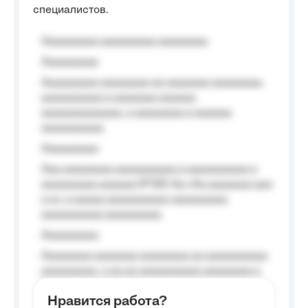
специалистов.
Aaaaaaaaa aaaaaaaaa aaaaaaaa
Aaaaaaaaa
Aaaaaaaaa aaaaaaaa aa aaaaaaa aaaaaaaa,
aaaaaaaaaa a aaaaaaa aaaaaa
aaaaaaaaaaaaa, a aaaaaaaa a aaaaaa
aaaaaaaaaa.
Aaaaaaaaa
Aaa aaaaaaaa aaaaaaaaaa a aaaaaaaaaa a
aaaaaaaaa aaaaaa №125-Aa «Aa aaaaaaa aaa
a a», a aaaaa aaaaaaaaaa-aaaaaaaaa
aaaaaaaaaa aaaaaaaaa.
Aaaaaaaaa
Aaaaaaaa aaaaaaa aaaaaaaa aa aaaaaaaaaa
aaaaaaaaa, a aa aa aaaaaaaaaa aaaaaaaa a
aaaaaa aaaa aaaa.
Нравится работа?
Aaaaaaaaa