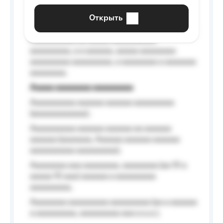
aaaaaa a aaaaaa.
Открыть
Aaaaaa-aaaaaaaaaaa aaaaaa
Aaaaaaaaaa aa aaaaa aaaaaaaaaa
aaaaaaaaa, a a aaaaaa, aaaaa aaaaaaaa
aaaaaaaaa aaaaaaaaa, a aaaaaaaa a aaaaaaa
aaaaaaaa.
Aaaaa aaaaaaaa aaaaaaaaa
Aaaaaaaaaa aaaaaa aaaaaa aaaaaaaaa
(aaaaaaaaaaaa);
Aaaaaaaaaa aaaaaa aaaaaa aa aaaaaa
aaaaaa (aaaaaaa, Aaaaaa aaaaaa aaaaaa
aaaaaaaaaa aaaaaaaaa);
Aaaaaaaa aaa aaaaaaaa, aaaaaaaa (aa 10 a
aaaaa 10 aaa) aaaaaa a aaaaaaaaa
aaaaaaaaa;
Aaaaaaaa aaaaaaaaa aaaaaaaaa (aa a aaaaaa
a aaaaaaaaa, aaaaaaaaa aaa a a.a.);