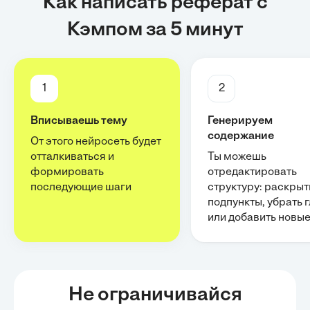
Как написать реферат с
Кэмпом за 5 минут
1
2
Вписываешь тему
Генерируем
содержание
От этого нейросеть будет
отталкиваться и
Ты можешь
формировать
отредактировать
последующие шаги
структуру: раскрыт
подпункты, убрать 
или добавить новы
Не ограничивайся