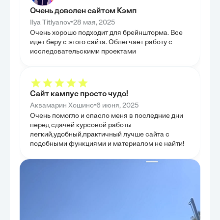
их профессиональной деятельностью, тем самым
сформировать п
Очень доволен сайтом Кэмп
снижая риск выгорания.
психологически
улучшения каче
•
Ilya Titlyanov
28 мая, 2025
общества. Таки
Очень хорошо подходит для брейншторма. Все
показав актуал
психологическо
идет беру с этого сайта. Облегчает работу с
исследовательскими проектами
Сайт кампус просто чудо!
•
Аквамарин Хошино
6 июня, 2025
Очень помогло и спасло меня в последние дни
перед сдачей курсовой работы
легкий,удобный,практичный лучше сайта с
подобными функциями и материалом не найти!