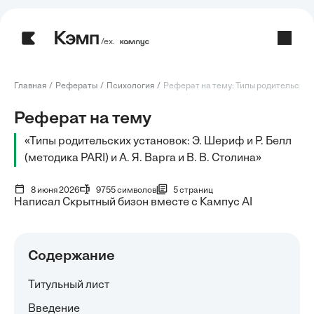
/ех.
Главная
Рефераты
Психология
Реферат на тему: Типы родительских 
Реферат на тему
«Типы родительских установок: Э. Шериф и Р. Белл
(методика PARI) и А. Я. Варга и В. В. Столина»
8 июня 2026
9755 символов
5 страниц
Написал Скрытный бизон вместе с Кампус AI
Содержание
Титульный лист
Введение