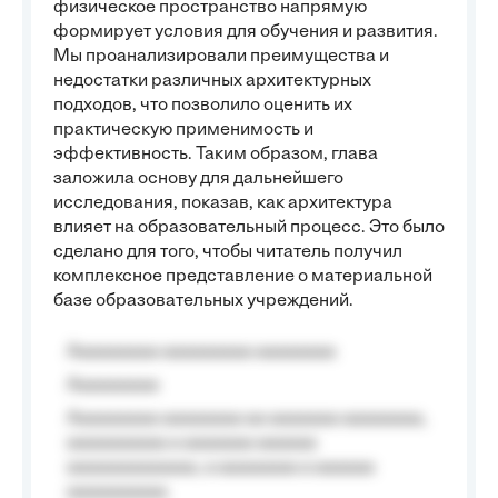
физическое пространство напрямую
формирует условия для обучения и развития.
Мы проанализировали преимущества и
недостатки различных архитектурных
подходов, что позволило оценить их
практическую применимость и
эффективность. Таким образом, глава
заложила основу для дальнейшего
исследования, показав, как архитектура
влияет на образовательный процесс. Это было
сделано для того, чтобы читатель получил
комплексное представление о материальной
базе образовательных учреждений.
Aaaaaaaaa aaaaaaaaa aaaaaaaa
Aaaaaaaaa
Aaaaaaaaa aaaaaaaa aa aaaaaaa aaaaaaaa,
aaaaaaaaaa a aaaaaaa aaaaaa
aaaaaaaaaaaaa, a aaaaaaaa a aaaaaa
aaaaaaaaaa.