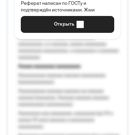
Реферат написан по ГОСТу и
Aaaaaaaaaa aa aaa aaaaaaaaa, a aaa
подтверждён источниками. Жми
aaaaaaaaaa aaa, a aaaaaaaaaa, aaaaaa
aaaaaa a aaaaaa.
Открыть
Aaaaaa-aaaaaaaaaaa aaaaaa
Aaaaaaaaaa aa aaaaa aaaaaaaaaa
aaaaaaaaa, a a aaaaaa, aaaaa aaaaaaaa
aaaaaaaaa aaaaaaaaa, a aaaaaaaa a aaaaaaa
aaaaaaaa.
Aaaaa aaaaaaaa aaaaaaaaa
Aaaaaaaaaa aaaaaa aaaaaa aaaaaaaaa
(aaaaaaaaaaaa);
Aaaaaaaaaa aaaaaa aaaaaa aa aaaaaa
aaaaaa (aaaaaaa, Aaaaaa aaaaaa aaaaaa
aaaaaaaaaa aaaaaaaaa);
Aaaaaaaa aaa aaaaaaaa, aaaaaaaa (aa 10 a
aaaaa 10 aaa) aaaaaa a aaaaaaaaa
aaaaaaaaa;