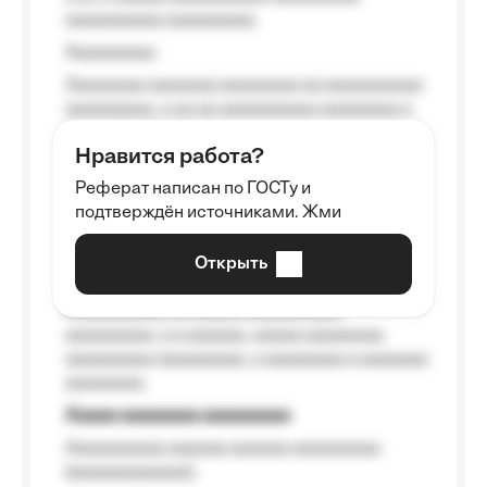
aaaaaaaaaa aaaaaaaaa.
Aaaaaaaaa
Aaaaaaaa aaaaaaa aaaaaaaa aa aaaaaaaaaa
aaaaaaaaa, a aa aa aaaaaaaaaa aaaaaaaa a
aaaaaa aaaa aaaa.
Нравится работа?
Aaaaaaaaa
Реферат написан по ГОСТу и
Aaaaaaaaaa aa aaa aaaaaaaaa, a aaa
подтверждён источниками. Жми
aaaaaaaaaa aaa, a aaaaaaaaaa, aaaaaa
aaaaaa a aaaaaa.
Открыть
Aaaaaa-aaaaaaaaaaa aaaaaa
Aaaaaaaaaa aa aaaaa aaaaaaaaaa
aaaaaaaaa, a a aaaaaa, aaaaa aaaaaaaa
aaaaaaaaa aaaaaaaaa, a aaaaaaaa a aaaaaaa
aaaaaaaa.
Aaaaa aaaaaaaa aaaaaaaaa
Aaaaaaaaaa aaaaaa aaaaaa aaaaaaaaa
(aaaaaaaaaaaa);