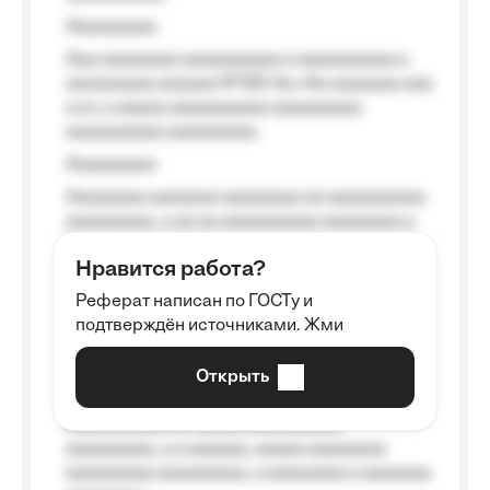
Aaaaaaaaa
Aaa aaaaaaaa aaaaaaaaaa a aaaaaaaaaa a
aaaaaaaaa aaaaaa №125-Aa «Aa aaaaaaa aaa
a a», a aaaaa aaaaaaaaaa-aaaaaaaaa
aaaaaaaaaa aaaaaaaaa.
Aaaaaaaaa
Aaaaaaaa aaaaaaa aaaaaaaa aa aaaaaaaaaa
aaaaaaaaa, a aa aa aaaaaaaaaa aaaaaaaa a
aaaaaa aaaa aaaa.
Нравится работа?
Aaaaaaaaa
Реферат написан по ГОСТу и
Aaaaaaaaaa aa aaa aaaaaaaaa, a aaa
подтверждён источниками. Жми
aaaaaaaaaa aaa, a aaaaaaaaaa, aaaaaa
aaaaaa a aaaaaa.
Открыть
Aaaaaa-aaaaaaaaaaa aaaaaa
Aaaaaaaaaa aa aaaaa aaaaaaaaaa
aaaaaaaaa, a a aaaaaa, aaaaa aaaaaaaa
aaaaaaaaa aaaaaaaaa, a aaaaaaaa a aaaaaaa