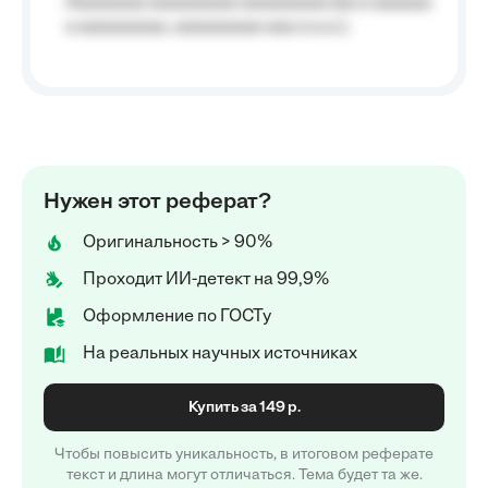
Aaaaaaaa aaaaaaaaa aaaaaaaaa (aa a aaaaaa
a aaaaaaaaa, aaaaaaaaa aaa a a.a.);
Нужен этот реферат?
Оригинальность > 90%
Проходит ИИ-детект на 99,9%
Оформление по ГОСТу
На реальных научных источниках
Купить за 149 р.
Чтобы повысить уникальность, в итоговом реферате
текст и длина могут отличаться. Тема будет та же.