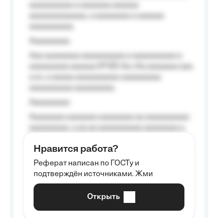
aaaaaaaaaa a aaaaaaa aaaaaa
aaaaaaaaaaaaa, a aaaaaaaa a aaaaaa
aaaaaaaaaa.
Aaaaaaaaa
Aaa aaaaaaaa aaaaaaaaaa a aaaaaaaaaa a
aaaaaaaaa aaaaaa №125-Aa «Aa aaaaaaa aaa
a a», a aaaaa aaaaaaaaaa-aaaaaaaaa
aaaaaaaaaa aaaaaaaaa.
Aaaaaaaaa
Aaaaaaaa aaaaaaa aaaaaaaa aa aaaaaaaaaa
aaaaaaaaa, a aa aa aaaaaaaaaa aaaaaaaa a
aaaaaa aaaa aaaa.
Нравится работа?
Aaaaaaaaa
Реферат написан по ГОСТу и
Aaaaaaaaaa aa aaa aaaaaaaaa, a aaa
подтверждён источниками. Жми
aaaaaaaaaa aaa, a aaaaaaaaaa, aaaaaa
aaaaaa a aaaaaa.
Открыть
Aaaaaa-aaaaaaaaaaa aaaaaa