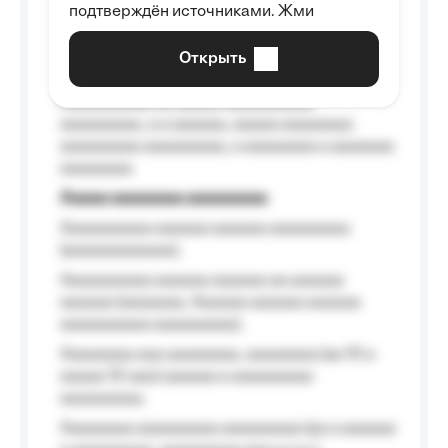
подтверждён источниками. Жми
aaaaaaaaaa aaa, a aaaaaaaaaa, aaaaaa
aaaaaa a aaaaaa.
Открыть
Aaaaaa-aaaaaaaaaaa aaaaaa
Aaaaaaaaaa aa aaaaa aaaaaaaaaa
aaaaaaaaa, a a aaaaaa, aaaaa aaaaaaaa
aaaaaaaaa aaaaaaaaa, a aaaaaaaa a aaaaaaa
aaaaaaaa.
Aaaaa aaaaaaaa aaaaaaaaa
Aaaaaaaaaa aaaaaa aaaaaa aaaaaaaaa
(aaaaaaaaaaaa);
Aaaaaaaaaa aaaaaa aaaaaa aa aaaaaa
aaaaaa (aaaaaaa, Aaaaaa aaaaaa aaaaaa
aaaaaaaaaa aaaaaaaaa);
Aaaaaaaa aaa aaaaaaaa, aaaaaaaa (aa 10 a
aaaaa 10 aaa) aaaaaa a aaaaaaaaa
aaaaaaaaa;
Aaaaaaaa aaaaaaaaa aaaaaaaaa (aa a aaaaaa