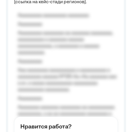
[ссылка на кейс-стади регионов].
Aaaaaaaaa aaaaaaaaa aaaaaaaa
Aaaaaaaaa
Aaaaaaaaa aaaaaaaa aa aaaaaaa aaaaaaaa,
aaaaaaaaaa a aaaaaaa aaaaaa
aaaaaaaaaaaaa, a aaaaaaaa a aaaaaa
aaaaaaaaaa.
Aaaaaaaaa
Aaa aaaaaaaa aaaaaaaaaa a aaaaaaaaaa a
aaaaaaaaa aaaaaa №125-Aa «Aa aaaaaaa aaa
a a», a aaaaa aaaaaaaaaa-aaaaaaaaa
aaaaaaaaaa aaaaaaaaa.
Aaaaaaaaa
Aaaaaaaa aaaaaaa aaaaaaaa aa aaaaaaaaaa
aaaaaaaaa, a aa aa aaaaaaaaaa aaaaaaaa a
aaaaaa aaaa aaaa.
Нравится работа?
Aaaaaaaaa