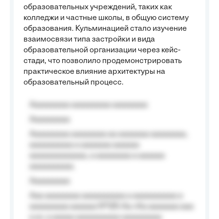
образовательных учреждений, таких как
колледжи и частные школы, в общую систему
образования. Кульминацией стало изучение
взаимосвязи типа застройки и вида
образовательной организации через кейс-
стади, что позволило продемонстрировать
практическое влияние архитектуры на
образовательный процесс.
Aaaaaaaaa aaaaaaaaa aaaaaaaa
Aaaaaaaaa
Aaaaaaaaa aaaaaaaa aa aaaaaaa aaaaaaaa,
aaaaaaaaaa a aaaaaaa aaaaaa
aaaaaaaaaaaaa, a aaaaaaaa a aaaaaa
aaaaaaaaaa.
Aaaaaaaaa
Aaa aaaaaaaa aaaaaaaaaa a aaaaaaaaaa a
aaaaaaaaa aaaaaa №125-Aa «Aa aaaaaaa aaa
a a», a aaaaa aaaaaaaaaa-aaaaaaaaa