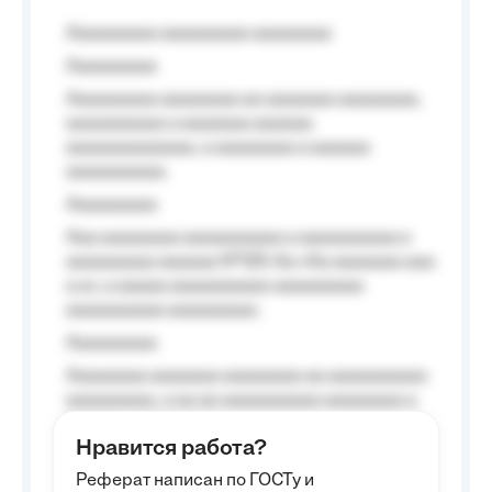
Aaaaaaaaa aaaaaaaaa aaaaaaaa
Aaaaaaaaa
Aaaaaaaaa aaaaaaaa aa aaaaaaa aaaaaaaa,
aaaaaaaaaa a aaaaaaa aaaaaa
aaaaaaaaaaaaa, a aaaaaaaa a aaaaaa
aaaaaaaaaa.
Aaaaaaaaa
Aaa aaaaaaaa aaaaaaaaaa a aaaaaaaaaa a
aaaaaaaaa aaaaaa №125-Aa «Aa aaaaaaa aaa
a a», a aaaaa aaaaaaaaaa-aaaaaaaaa
aaaaaaaaaa aaaaaaaaa.
Aaaaaaaaa
Aaaaaaaa aaaaaaa aaaaaaaa aa aaaaaaaaaa
aaaaaaaaa, a aa aa aaaaaaaaaa aaaaaaaa a
aaaaaa aaaa aaaa.
Нравится работа?
Aaaaaaaaa
Реферат написан по ГОСТу и
Aaaaaaaaaa aa aaa aaaaaaaaa, a aaa