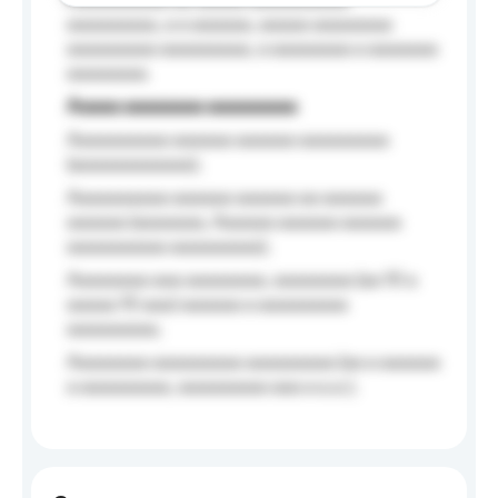
Aaaaaaaaaa aa aaaaa aaaaaaaaaa
aaaaaaaaa, a a aaaaaa, aaaaa aaaaaaaa
aaaaaaaaa aaaaaaaaa, a aaaaaaaa a aaaaaaa
aaaaaaaa.
Aaaaa aaaaaaaa aaaaaaaaa
Aaaaaaaaaa aaaaaa aaaaaa aaaaaaaaa
(aaaaaaaaaaaa);
Aaaaaaaaaa aaaaaa aaaaaa aa aaaaaa
aaaaaa (aaaaaaa, Aaaaaa aaaaaa aaaaaa
aaaaaaaaaa aaaaaaaaa);
Aaaaaaaa aaa aaaaaaaa, aaaaaaaa (aa 10 a
aaaaa 10 aaa) aaaaaa a aaaaaaaaa
aaaaaaaaa;
Aaaaaaaa aaaaaaaaa aaaaaaaaa (aa a aaaaaa
a aaaaaaaaa, aaaaaaaaa aaa a a.a.);