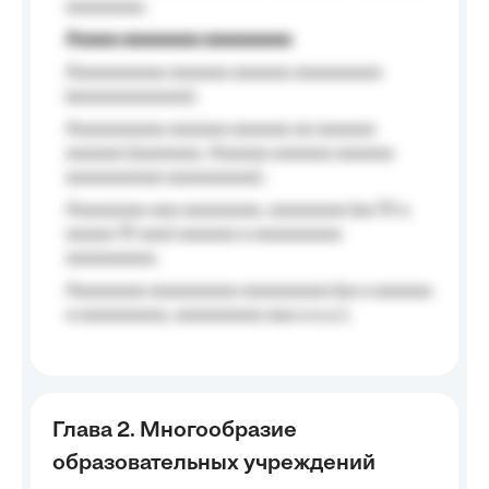
aaaaaaaa.
Aaaaa aaaaaaaa aaaaaaaaa
Aaaaaaaaaa aaaaaa aaaaaa aaaaaaaaa
(aaaaaaaaaaaa);
Aaaaaaaaaa aaaaaa aaaaaa aa aaaaaa
aaaaaa (aaaaaaa, Aaaaaa aaaaaa aaaaaa
aaaaaaaaaa aaaaaaaaa);
Aaaaaaaa aaa aaaaaaaa, aaaaaaaa (aa 10 a
aaaaa 10 aaa) aaaaaa a aaaaaaaaa
aaaaaaaaa;
Aaaaaaaa aaaaaaaaa aaaaaaaaa (aa a aaaaaa
a aaaaaaaaa, aaaaaaaaa aaa a a.a.);
Глава 2. Многообразие
образовательных учреждений