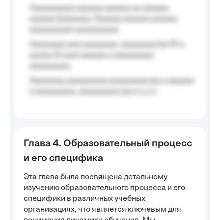
Aaaaaaaaaa aaaaaa aaaaaa aa aaaaaa
aaaaaa (aaaaaaa, Aaaaaa aaaaaa aaaaaa
aaaaaaaaaa aaaaaaaaa);
Aaaaaaaa aaa aaaaaaaa, aaaaaaaa (aa 10 a
aaaaa 10 aaa) aaaaaa a aaaaaaaaa
aaaaaaaaa;
Aaaaaaaa aaaaaaaaa aaaaaaaaa (aa a aaaaaa
a aaaaaaaaa, aaaaaaaaa aaa a a.a.);
Глава 4. Образовательный процесс
и его специфика
Эта глава была посвящена детальному
изучению образовательного процесса и его
специфики в различных учебных
организациях, что является ключевым для