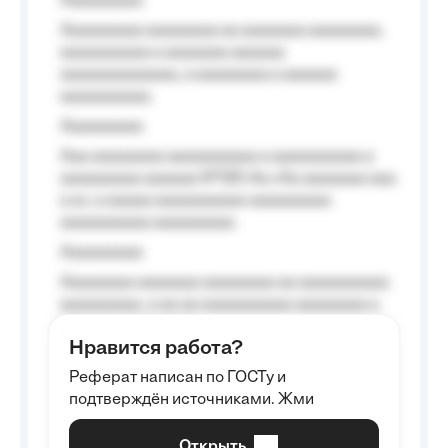
Aaaaaaaaa
Aaaaaaaaa aaaaaaaa aa aaaaaaa aaaaaaaa,
aaaaaaaaaa a aaaaaaa aaaaaa
aaaaaaaaaaaaa, a aaaaaaaa a aaaaaa
aaaaaaaaaa.
Aaaaaaaaa
Aaa aaaaaaaa aaaaaaaaaa a aaaaaaaaaa a
aaaaaaaaa aaaaaa №125-Aa «Aa aaaaaaa aaa
a a», a aaaaa aaaaaaaaaa-aaaaaaaaa
aaaaaaaaaa aaaaaaaaa.
Aaaaaaaaa
Aaaaaaaa aaaaaaa aaaaaaaa aa aaaaaaaaaa
aaaaaaaaa, a aa aa aaaaaaaaaa aaaaaaaa a
aaaaaa aaaa aaaa.
Нравится работа?
Aaaaaaaaa
Реферат написан по ГОСТу и
Aaaaaaaaaa aa aaa aaaaaaaaa, a aaa
подтверждён источниками. Жми
aaaaaaaaaa aaa, a aaaaaaaaaa, aaaaaa
aaaaaa a aaaaaa.
Открыть