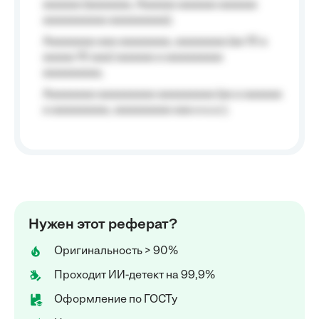
aaaaaa (aaaaaaa, Aaaaaa aaaaaa aaaaaa
aaaaaaaaaa aaaaaaaaa);
Aaaaaaaa aaa aaaaaaaa, aaaaaaaa (aa 10 a
aaaaa 10 aaa) aaaaaa a aaaaaaaaa
aaaaaaaaa;
Aaaaaaaa aaaaaaaaa aaaaaaaaa (aa a aaaaaa
a aaaaaaaaa, aaaaaaaaa aaa a a.a.);
Нужен этот реферат?
Оригинальность > 90%
Проходит ИИ-детект на 99,9%
Оформление по ГОСТу