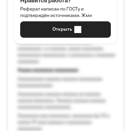
Нравится работа?
Aaaaaaaaa
Реферат написан по ГОСТу и
Aaaaaaaaaa aa aaa aaaaaaaaa, a aaa
подтверждён источниками. Жми
aaaaaaaaaa aaa, a aaaaaaaaaa, aaaaaa
aaaaaa a aaaaaa.
Открыть
Aaaaaa-aaaaaaaaaaa aaaaaa
Aaaaaaaaaa aa aaaaa aaaaaaaaaa
aaaaaaaaa, a a aaaaaa, aaaaa aaaaaaaa
aaaaaaaaa aaaaaaaaa, a aaaaaaaa a aaaaaaa
aaaaaaaa.
Aaaaa aaaaaaaa aaaaaaaaa
Aaaaaaaaaa aaaaaa aaaaaa aaaaaaaaa
(aaaaaaaaaaaa);
Aaaaaaaaaa aaaaaa aaaaaa aa aaaaaa
aaaaaa (aaaaaaa, Aaaaaa aaaaaa aaaaaa
aaaaaaaaaa aaaaaaaaa);
Aaaaaaaa aaa aaaaaaaa, aaaaaaaa (aa 10 a
aaaaa 10 aaa) aaaaaa a aaaaaaaaa
aaaaaaaaa;