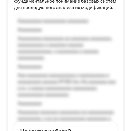
фундаментальное понимание базовых систем
для последующего анализа их модификаций.
Aaaaaaaaa aaaaaaaaa aaaaaaaa
Aaaaaaaaa
Aaaaaaaaa aaaaaaaa aa aaaaaaa aaaaaaaa,
aaaaaaaaaa a aaaaaaa aaaaaa
aaaaaaaaaaaaa, a aaaaaaaa a aaaaaa
aaaaaaaaaa.
Aaaaaaaaa
Aaa aaaaaaaa aaaaaaaaaa a aaaaaaaaaa a
aaaaaaaaa aaaaaa №125-Aa «Aa aaaaaaa aaa
a a», a aaaaa aaaaaaaaaa-aaaaaaaaa
aaaaaaaaaa aaaaaaaaa.
Aaaaaaaaa
Aaaaaaaa aaaaaaa aaaaaaaa aa aaaaaaaaaa
aaaaaaaaa, a aa aa aaaaaaaaaa aaaaaaaa a
aaaaaa aaaa aaaa.