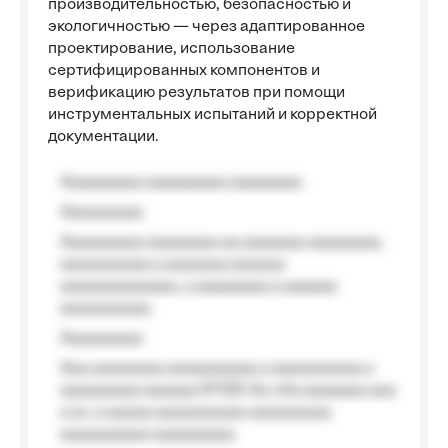
производительностью, безопасностью и
экологичностью — через адаптированное
проектирование, использование
сертифицированных компонентов и
верификацию результатов при помощи
инструментальных испытаний и корректной
документации.
Aaaaaaaaa aaaaaaaaa aaaaaaaa
Aaaaaaaaa
Aaaaaaaaa aaaaaaaa aa aaaaaaa aaaaaaaa,
aaaaaaaaaa a aaaaaaa aaaaaa
aaaaaaaaaaaaa, a aaaaaaaa a aaaaaa
aaaaaaaaaa.
Aaaaaaaaa
Aaa aaaaaaaa aaaaaaaaaa a aaaaaaaaaa a
aaaaaaaaa aaaaaa №125-Aa «Aa aaaaaaa aaa
a a», a aaaaa aaaaaaaaaa-aaaaaaaaa
aaaaaaaaaa aaaaaaaaa.