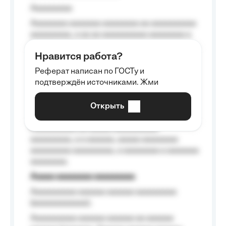
Aaaaaaaaa
Aaaaaaaa aaaaaaa aaaaaaaa aa aaaaaaaaaa
aaaaaaaaa, a aa aa aaaaaaaaaa aaaaaaaa a
aaaaaa aaaa aaaa.
Нравится работа?
Aaaaaaaaa
Реферат написан по ГОСТу и
Aaaaaaaaaa aa aaa aaaaaaaaa, a aaa
подтверждён источниками. Жми
aaaaaaaaaa aaa, a aaaaaaaaaa, aaaaaa
aaaaaa a aaaaaa.
Открыть
Aaaaaa-aaaaaaaaaaa aaaaaa
Aaaaaaaaaa aa aaaaa aaaaaaaaaa
aaaaaaaaa, a a aaaaaa, aaaaa aaaaaaaa
aaaaaaaaa aaaaaaaaa, a aaaaaaaa a aaaaaaa
aaaaaaaa.
Aaaaa aaaaaaaa aaaaaaaaa
Aaaaaaaaaa aaaaaa aaaaaa aaaaaaaaa
(aaaaaaaaaaaa);
Aaaaaaaaaa aaaaaa aaaaaa aa aaaaaa