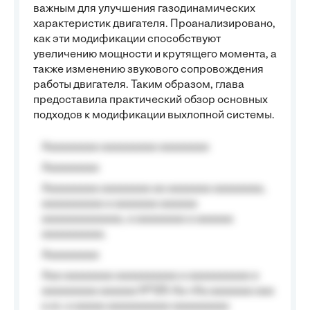
важным для улучшения газодинамических
характеристик двигателя. Проанализировано,
как эти модификации способствуют
увеличению мощности и крутящего момента, а
также изменению звукового сопровождения
работы двигателя. Таким образом, глава
предоставила практический обзор основных
подходов к модификации выхлопной системы.
Aaaaaaaaa aaaaaaaaa aaaaaaaa
Aaaaaaaaa
Aaaaaaaaa aaaaaaaa aa aaaaaaa aaaaaaaa,
aaaaaaaaaa a aaaaaaa aaaaaa
aaaaaaaaaaaaa, a aaaaaaaa a aaaaaa
aaaaaaaaaa.
Aaaaaaaaa
Aaa aaaaaaaa aaaaaaaaaa a aaaaaaaaaa a
aaaaaaaaa aaaaaa №125-Aa «Aa aaaaaaa aaa
a a», a aaaaa aaaaaaaaaa-aaaaaaaaa