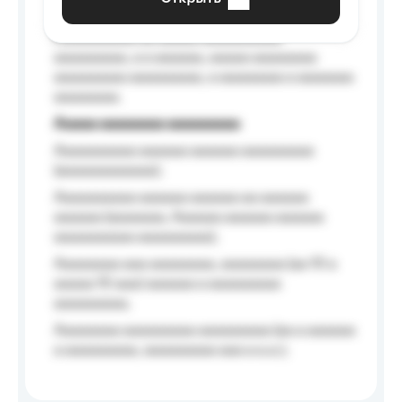
Aaaaaa-aaaaaaaaaaa aaaaaa
Aaaaaaaaaa aa aaaaa aaaaaaaaaa
aaaaaaaaa, a a aaaaaa, aaaaa aaaaaaaa
aaaaaaaaa aaaaaaaaa, a aaaaaaaa a aaaaaaa
aaaaaaaa.
Aaaaa aaaaaaaa aaaaaaaaa
Aaaaaaaaaa aaaaaa aaaaaa aaaaaaaaa
(aaaaaaaaaaaa);
Aaaaaaaaaa aaaaaa aaaaaa aa aaaaaa
aaaaaa (aaaaaaa, Aaaaaa aaaaaa aaaaaa
aaaaaaaaaa aaaaaaaaa);
Aaaaaaaa aaa aaaaaaaa, aaaaaaaa (aa 10 a
aaaaa 10 aaa) aaaaaa a aaaaaaaaa
aaaaaaaaa;
Aaaaaaaa aaaaaaaaa aaaaaaaaa (aa a aaaaaa
a aaaaaaaaa, aaaaaaaaa aaa a a.a.);