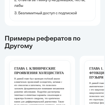
2. Ответы за 1 минуту на домашки, тесты,
лабы
3. Безлимитный доступ с подпиской
Примеры рефератов
по
Другому
ГЛАВА 1. КЛИНИЧЕСКИЕ
ГЛАВА 1
ПРОЯВЛЕНИЯ ХОЛЕЦИСТИТА
ФУНКЦИ
ПУЗЫРЯ
В данной главе был проведен глубокий анализ
клинических проявлений холецистита, начиная с
В данной главе
его этиологии и патогенеза, что позволило
анатомическое 
заложить фундаментальное понимание механизмов
с его макроскоп
развития заболевания. Подробно рассмотрены
микроскопическ
типичные и атипичные варианты локализации и
позволило зало
характера болевого синдрома, что критически
его структуры.
важно для дифференциальной диагностики. Также
ключевые физио
были описаны сопутствующие симптомы, такие как