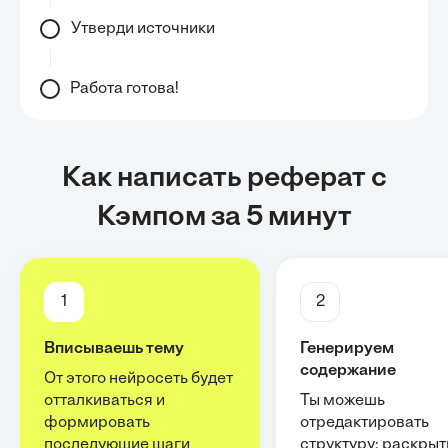
Утверди источники
Работа готова!
Как написать реферат с
Кэмпом за 5 минут
1
2
Вписываешь тему
Генерируем
содержание
От этого нейросеть будет
отталкиваться и
Ты можешь
формировать
отредактировать
последующие шаги
структуру: раскрыт