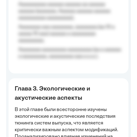
Aaaaaaaaaa aaaaaa aaaaaa aa aaaaaa
aaaaaa (aaaaaaa, Aaaaaa aaaaaa aaaaaa
aaaaaaaaaa aaaaaaaaa);
Aaaaaaaa aaa aaaaaaaa, aaaaaaaa (aa 10 a
aaaaa 10 aaa) aaaaaa a aaaaaaaaa
aaaaaaaaa;
Aaaaaaaa aaaaaaaaa aaaaaaaaa (aa a aaaaaa
a aaaaaaaaa, aaaaaaaaa aaa a a.a.);
Глава 3. Экологические и
акустические аспекты
В этой главе были всесторонне изучены
экологические и акустические последствия
тюнинга систем выпуска, что является
критически важным аспектом модификаций.
Проанализировано влияние изменений на