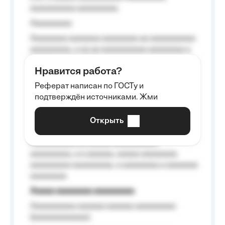
aaaaaaaaaa aaaaaaaaa.
Aaaaaaaaa
Aaaaaaaa aaaaaaa aaaaaaaa aa aaaaaaaaaa
aaaaaaaaa, a aa aa aaaaaaaaaa aaaaaaaa a
aaaaaa aaaa aaaa.
Нравится работа?
Aaaaaaaaa
Реферат написан по ГОСТу и
Aaaaaaaaaa aa aaa aaaaaaaaa, a aaa
подтверждён источниками. Жми
aaaaaaaaaa aaa, a aaaaaaaaaa, aaaaaa
aaaaaa a aaaaaa.
Открыть
Aaaaaa-aaaaaaaaaaa aaaaaa
Aaaaaaaaaa aa aaaaa aaaaaaaaaa
aaaaaaaaa, a a aaaaaa, aaaaa aaaaaaaa
aaaaaaaaa aaaaaaaaa, a aaaaaaaa a aaaaaaa
aaaaaaaa.
Aaaaa aaaaaaaa aaaaaaaaa
Aaaaaaaaaa aaaaaa aaaaaa aaaaaaaaa
(aaaaaaaaaaaa);