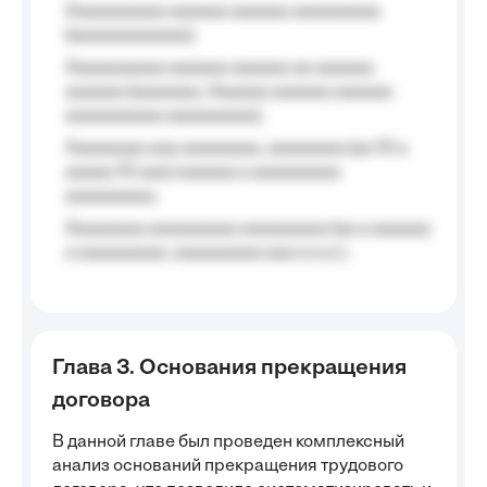
Aaaaaaaaaa aaaaaa aaaaaa aaaaaaaaa
(aaaaaaaaaaaa);
Aaaaaaaaaa aaaaaa aaaaaa aa aaaaaa
aaaaaa (aaaaaaa, Aaaaaa aaaaaa aaaaaa
aaaaaaaaaa aaaaaaaaa);
Aaaaaaaa aaa aaaaaaaa, aaaaaaaa (aa 10 a
aaaaa 10 aaa) aaaaaa a aaaaaaaaa
aaaaaaaaa;
Aaaaaaaa aaaaaaaaa aaaaaaaaa (aa a aaaaaa
a aaaaaaaaa, aaaaaaaaa aaa a a.a.);
Глава 3. Основания прекращения
договора
В данной главе был проведен комплексный
анализ оснований прекращения трудового