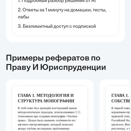
1. Подробный разбор решения от AI
2. Ответы за 1 минуту на домашки, тесты,
лабы
3. Безлимитный доступ с подпиской
Примеры рефератов
по
Праву И Юриспруденции
ГЛАВА 1. МЕТОДОЛОГИЯ И
ГЛАВА 1
СТРУКТУРА МОНОГРАФИИ
СОБСТВ
В этой главе был проведён всесторонний анализ
В первой главе
методологических подходов, использованных С.С.
нормативно-пр
Алексеевым при создании монографии «Частное
правовой стату
право». Целью было выявить особенности его
Российской Фед
научного инструментария, который позволил
уделялось Жил
автору глубоко исследовать проблематику
регулятору, а 