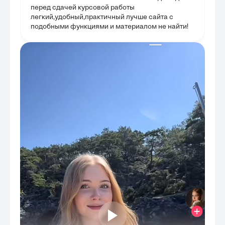
распространенн
перед сдачей курсовой работы
позволило полу
проблемах, с к
легкий,удобный,практичный лучше сайта с
и управляющие 
подобными функциями и материалом не найти!
рассмотрены ра
судебного урег
предоставляя п
разрешению. Це
проблемы, но и
преодоления, 
грамотности и 
образом, глава
теоретическими
применением.