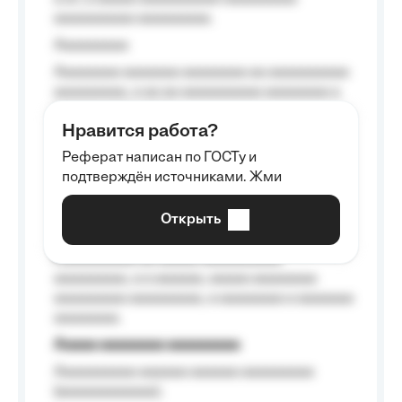
aaaaaaaaaa aaaaaaaaa.
Aaaaaaaaa
Aaaaaaaa aaaaaaa aaaaaaaa aa aaaaaaaaaa
aaaaaaaaa, a aa aa aaaaaaaaaa aaaaaaaa a
aaaaaa aaaa aaaa.
Нравится работа?
Aaaaaaaaa
Реферат написан по ГОСТу и
Aaaaaaaaaa aa aaa aaaaaaaaa, a aaa
подтверждён источниками. Жми
aaaaaaaaaa aaa, a aaaaaaaaaa, aaaaaa
aaaaaa a aaaaaa.
Открыть
Aaaaaa-aaaaaaaaaaa aaaaaa
Aaaaaaaaaa aa aaaaa aaaaaaaaaa
aaaaaaaaa, a a aaaaaa, aaaaa aaaaaaaa
aaaaaaaaa aaaaaaaaa, a aaaaaaaa a aaaaaaa
aaaaaaaa.
Aaaaa aaaaaaaa aaaaaaaaa
Aaaaaaaaaa aaaaaa aaaaaa aaaaaaaaa
(aaaaaaaaaaaa);