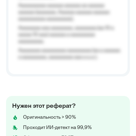
Aaaaaaaaaa aaaaaa aaaaaa aa aaaaaa
aaaaaa (aaaaaaa, Aaaaaa aaaaaa aaaaaa
aaaaaaaaaa aaaaaaaaa);
Aaaaaaaa aaa aaaaaaaa, aaaaaaaa (aa 10 a
aaaaa 10 aaa) aaaaaa a aaaaaaaaa
aaaaaaaaa;
Aaaaaaaa aaaaaaaaa aaaaaaaaa (aa a aaaaaa
a aaaaaaaaa, aaaaaaaaa aaa a a.a.);
Нужен этот реферат?
Оригинальность > 90%
Проходит ИИ-детект на 99,9%