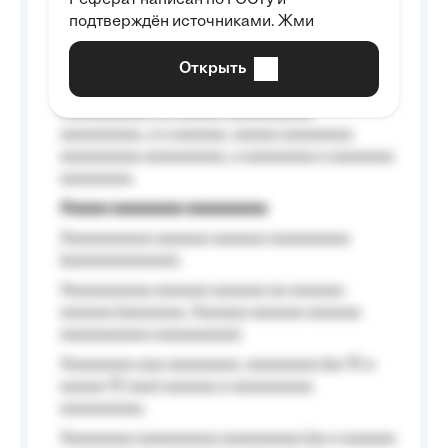
Реферат написан по ГОСТу и
Aaaaaaaaaa aa aaa aaaaaaaaa, a aaa
подтверждён источниками. Жми
aaaaaaaaaa aaa, a aaaaaaaaaa, aaaaaa
aaaaaa a aaaaaa.
Открыть
Aaaaaa-aaaaaaaaaaa aaaaaa
Aaaaaaaaaa aa aaaaa aaaaaaaaaa
aaaaaaaaa, a a aaaaaa, aaaaa aaaaaaaa
aaaaaaaaa aaaaaaaaa, a aaaaaaaa a aaaaaaa
aaaaaaaa.
Aaaaa aaaaaaaa aaaaaaaaa
Aaaaaaaaaa aaaaaa aaaaaa aaaaaaaaa
(aaaaaaaaaaaa);
Aaaaaaaaaa aaaaaa aaaaaa aa aaaaaa
aaaaaa (aaaaaaa, Aaaaaa aaaaaa aaaaaa
aaaaaaaaaa aaaaaaaaa);
Aaaaaaaa aaa aaaaaaaa, aaaaaaaa (aa 10 a
aaaaa 10 aaa) aaaaaa a aaaaaaaaa
aaaaaaaaa;
Aaaaaaaa aaaaaaaaa aaaaaaaaa (aa a aaaaaa