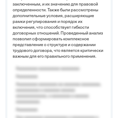
заключенным, и их значению для правовой
определенности. Также были рассмотрены
дополнительные условия, расширяющие
рамки регулирования и порядок их
включения, что способствует гибкости
договорных отношений. Проведенный анализ
позволил сформировать комплексное
представление о структуре и содержании
трудового договора, что является критически
важным для его правильного применения.
Aaaaaaaaa aaaaaaaaa aaaaaaaa
Aaaaaaaaa
Aaaaaaaaa aaaaaaaa aa aaaaaaa aaaaaaaa,
aaaaaaaaaa a aaaaaaa aaaaaa
aaaaaaaaaaaaa, a aaaaaaaa a aaaaaa
aaaaaaaaaa.
Aaaaaaaaa
Aaa aaaaaaaa aaaaaaaaaa a aaaaaaaaaa a