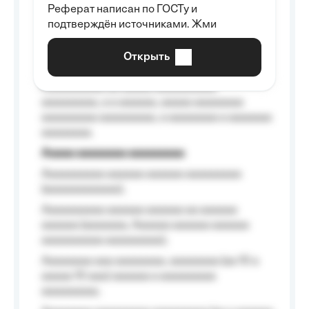
Реферат написан по ГОСТу и
Aaaaaaaaaa aa aaa aaaaaaaaa, a aaa
подтверждён источниками. Жми
aaaaaaaaaa aaa, a aaaaaaaaaa, aaaaaa
aaaaaa a aaaaaa.
Открыть
Aaaaaa-aaaaaaaaaaa aaaaaa
Aaaaaaaaaa aa aaaaa aaaaaaaaaa
aaaaaaaaa, a a aaaaaa, aaaaa aaaaaaaa
aaaaaaaaa aaaaaaaaa, a aaaaaaaa a aaaaaaa
aaaaaaaa.
Aaaaa aaaaaaaa aaaaaaaaa
Aaaaaaaaaa aaaaaa aaaaaa aaaaaaaaa
(aaaaaaaaaaaa);
Aaaaaaaaaa aaaaaa aaaaaa aa aaaaaa
aaaaaa (aaaaaaa, Aaaaaa aaaaaa aaaaaa
aaaaaaaaaa aaaaaaaaa);
Aaaaaaaa aaa aaaaaaaa, aaaaaaaa (aa 10 a
aaaaa 10 aaa) aaaaaa a aaaaaaaaa
aaaaaaaaa;