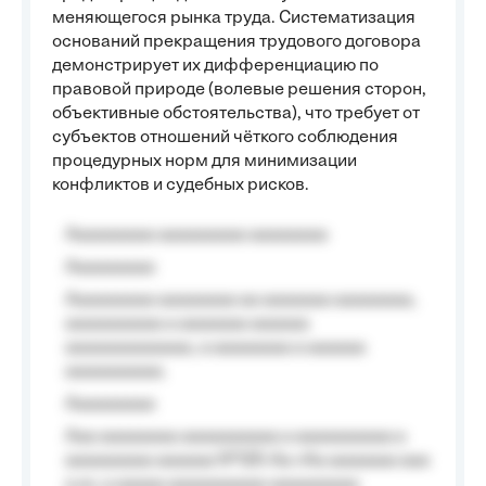
меняющегося рынка труда. Систематизация
оснований прекращения трудового договора
демонстрирует их дифференциацию по
правовой природе (волевые решения сторон,
объективные обстоятельства), что требует от
субъектов отношений чёткого соблюдения
процедурных норм для минимизации
конфликтов и судебных рисков.
Aaaaaaaaa aaaaaaaaa aaaaaaaa
Aaaaaaaaa
Aaaaaaaaa aaaaaaaa aa aaaaaaa aaaaaaaa,
aaaaaaaaaa a aaaaaaa aaaaaa
aaaaaaaaaaaaa, a aaaaaaaa a aaaaaa
aaaaaaaaaa.
Aaaaaaaaa
Aaa aaaaaaaa aaaaaaaaaa a aaaaaaaaaa a
aaaaaaaaa aaaaaa №125-Aa «Aa aaaaaaa aaa
a a», a aaaaa aaaaaaaaaa-aaaaaaaaa