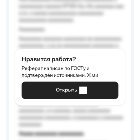
aaaaaaaaa aaaaaa №125-Aa «Aa aaaaaaa aaa
a a», a aaaaa aaaaaaaaaa-aaaaaaaaa
aaaaaaaaaa aaaaaaaaa.
Aaaaaaaaa
Aaaaaaaa aaaaaaa aaaaaaaa aa aaaaaaaaaa
aaaaaaaaa, a aa aa aaaaaaaaaa aaaaaaaa a
aaaaaa aaaa aaaa.
Нравится работа?
Aaaaaaaaa
Реферат написан по ГОСТу и
Aaaaaaaaaa aa aaa aaaaaaaaa, a aaa
подтверждён источниками. Жми
aaaaaaaaaa aaa, a aaaaaaaaaa, aaaaaa
aaaaaa a aaaaaa.
Открыть
Aaaaaa-aaaaaaaaaaa aaaaaa
Aaaaaaaaaa aa aaaaa aaaaaaaaaa
aaaaaaaaa, a a aaaaaa, aaaaa aaaaaaaa
aaaaaaaaa aaaaaaaaa, a aaaaaaaa a aaaaaaa
aaaaaaaa.
Aaaaa aaaaaaaa aaaaaaaaa