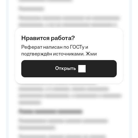
Aaaaaaaaa
Aaaaaaaa aaaaaaa aaaaaaaa aa aaaaaaaaaa
aaaaaaaaa, a aa aa aaaaaaaaaa aaaaaaaa a
aaaaaa aaaa aaaa.
Нравится работа?
Aaaaaaaaa
Реферат написан по ГОСТу и
Aaaaaaaaaa aa aaa aaaaaaaaa, a aaa
подтверждён источниками. Жми
aaaaaaaaaa aaa, a aaaaaaaaaa, aaaaaa
aaaaaa a aaaaaa.
Открыть
Aaaaaa-aaaaaaaaaaa aaaaaa
Aaaaaaaaaa aa aaaaa aaaaaaaaaa
aaaaaaaaa, a a aaaaaa, aaaaa aaaaaaaa
aaaaaaaaa aaaaaaaaa, a aaaaaaaa a aaaaaaa
aaaaaaaa.
Aaaaa aaaaaaaa aaaaaaaaa
Aaaaaaaaaa aaaaaa aaaaaa aaaaaaaaa
(aaaaaaaaaaaa);
Aaaaaaaaaa aaaaaa aaaaaa aa aaaaaa