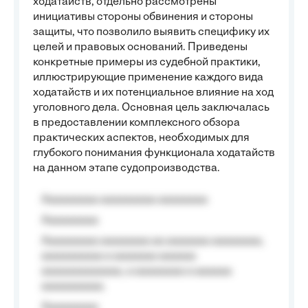
ходатайств, отдельно рассмотрены
инициативы стороны обвинения и стороны
защиты, что позволило выявить специфику их
целей и правовых оснований. Приведены
конкретные примеры из судебной практики,
иллюстрирующие применение каждого вида
ходатайств и их потенциальное влияние на ход
уголовного дела. Основная цель заключалась
в предоставлении комплексного обзора
практических аспектов, необходимых для
глубокого понимания функционала ходатайств
на данном этапе судопроизводства.
Aaaaaaaaa aaaaaaaaa aaaaaaaa
Aaaaaaaaa
Aaaaaaaaa aaaaaaaa aa aaaaaaa aaaaaaaa,
aaaaaaaaaa a aaaaaaa aaaaaa
aaaaaaaaaaaaa, a aaaaaaaa a aaaaaa
aaaaaaaaaa.
Aaaaaaaaa