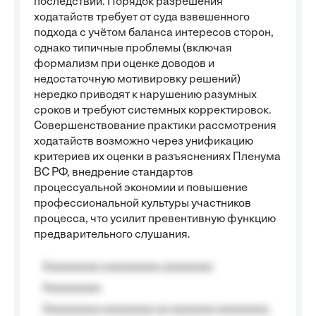
последствий. Порядок разрешения
ходатайств требует от суда взвешенного
подхода с учётом баланса интересов сторон,
однако типичные проблемы (включая
формализм при оценке доводов и
недостаточную мотивировку решений)
нередко приводят к нарушению разумных
сроков и требуют системных корректировок.
Совершенствование практики рассмотрения
ходатайств возможно через унификацию
критериев их оценки в разъяснениях Пленума
ВС РФ, внедрение стандартов
процессуальной экономии и повышение
профессиональной культуры участников
процесса, что усилит превентивную функцию
предварительного слушания.
Aaaaaaaaa aaaaaaaaa aaaaaaaa
Aaaaaaaaa
Aaaaaaaaa aaaaaaaa aa aaaaaaa aaaaaaaa,