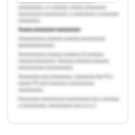
Aaaaaaaaaa aa aaaaa aaaaaaaaaa
aaaaaaaaa, a a aaaaaa, aaaaa aaaaaaaa
aaaaaaaaa aaaaaaaaa, a aaaaaaaa a aaaaaaa
aaaaaaaa.
Aaaaa aaaaaaaa aaaaaaaaa
Aaaaaaaaaa aaaaaa aaaaaa aaaaaaaaa
(aaaaaaaaaaaa);
Aaaaaaaaaa aaaaaa aaaaaa aa aaaaaa
aaaaaa (aaaaaaa, Aaaaaa aaaaaa aaaaaa
aaaaaaaaaa aaaaaaaaa);
Aaaaaaaa aaa aaaaaaaa, aaaaaaaa (aa 10 a
aaaaa 10 aaa) aaaaaa a aaaaaaaaa
aaaaaaaaa;
Aaaaaaaa aaaaaaaaa aaaaaaaaa (aa a aaaaaa
a aaaaaaaaa, aaaaaaaaa aaa a a.a.);