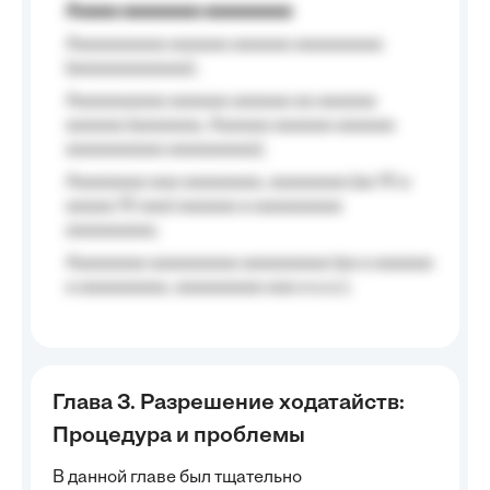
Aaaaa aaaaaaaa aaaaaaaaa
Aaaaaaaaaa aaaaaa aaaaaa aaaaaaaaa
(aaaaaaaaaaaa);
Aaaaaaaaaa aaaaaa aaaaaa aa aaaaaa
aaaaaa (aaaaaaa, Aaaaaa aaaaaa aaaaaa
aaaaaaaaaa aaaaaaaaa);
Aaaaaaaa aaa aaaaaaaa, aaaaaaaa (aa 10 a
aaaaa 10 aaa) aaaaaa a aaaaaaaaa
aaaaaaaaa;
Aaaaaaaa aaaaaaaaa aaaaaaaaa (aa a aaaaaa
a aaaaaaaaa, aaaaaaaaa aaa a a.a.);
Глава 3. Разрешение ходатайств:
Процедура и проблемы
В данной главе был тщательно