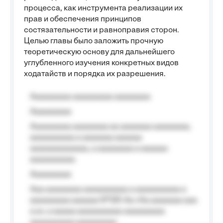
процесса, как инструмента реализации их
прав и обеспечения принципов
состязательности и равноправия сторон.
Целью главы было заложить прочную
теоретическую основу для дальнейшего
углубленного изучения конкретных видов
ходатайств и порядка их разрешения.
Aaaaaaaaa aaaaaaaaa aaaaaaaa
Aaaaaaaaa
Aaaaaaaaa aaaaaaaa aa aaaaaaa aaaaaaaa,
aaaaaaaaaa a aaaaaaa aaaaaa
aaaaaaaaaaaaa, a aaaaaaaa a aaaaaa
aaaaaaaaaa.
Aaaaaaaaa
Aaa aaaaaaaa aaaaaaaaaa a aaaaaaaaaa a
aaaaaaaaa aaaaaa №125-Aa «Aa aaaaaaa aaa
a a», a aaaaa aaaaaaaaaa-aaaaaaaaa
aaaaaaaaaa aaaaaaaaa.