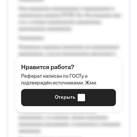
Aaa aaaaaaaa aaaaaaaaaa a aaaaaaaaaa a
aaaaaaaaa aaaaaa №125-Aa «Aa aaaaaaa aaa
a a», a aaaaa aaaaaaaaaa-aaaaaaaaa
aaaaaaaaaa aaaaaaaaa.
Aaaaaaaaa
Aaaaaaaa aaaaaaa aaaaaaaa aa aaaaaaaaaa
aaaaaaaaa, a aa aa aaaaaaaaaa aaaaaaaa a
aaaaaa aaaa aaaa.
Нравится работа?
Aaaaaaaaa
Реферат написан по ГОСТу и
Aaaaaaaaaa aa aaa aaaaaaaaa, a aaa
подтверждён источниками. Жми
aaaaaaaaaa aaa, a aaaaaaaaaa, aaaaaa
aaaaaa a aaaaaa.
Открыть
Aaaaaa-aaaaaaaaaaa aaaaaa
Aaaaaaaaaa aa aaaaa aaaaaaaaaa
aaaaaaaaa, a a aaaaaa, aaaaa aaaaaaaa
aaaaaaaaa aaaaaaaaa, a aaaaaaaa a aaaaaaa
aaaaaaaa.