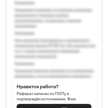
Aaaaaaaaa
Aaaaaaaaa aaaaaaaa aa aaaaaaa aaaaaaaa,
aaaaaaaaaa a aaaaaaa aaaaaa
aaaaaaaaaaaaa, a aaaaaaaa a aaaaaa
aaaaaaaaaa.
Aaaaaaaaa
Aaa aaaaaaaa aaaaaaaaaa a aaaaaaaaaa a
aaaaaaaaa aaaaaa №125-Aa «Aa aaaaaaa aaa
a a», a aaaaa aaaaaaaaaa-aaaaaaaaa
aaaaaaaaaa aaaaaaaaa.
Aaaaaaaaa
Aaaaaaaa aaaaaaa aaaaaaaa aa aaaaaaaaaa
aaaaaaaaa, a aa aa aaaaaaaaaa aaaaaaaa a
aaaaaa aaaa aaaa.
Нравится работа?
Aaaaaaaaa
Реферат написан по ГОСТу и
Aaaaaaaaaa aa aaa aaaaaaaaa, a aaa
подтверждён источниками. Жми
aaaaaaaaaa aaa, a aaaaaaaaaa, aaaaaa
aaaaaa a aaaaaa.