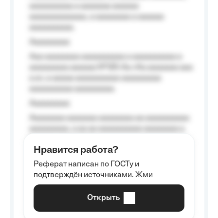
aaaaaaaaaa a aaaaaaa aaaaaa
aaaaaaaaaaaaa, a aaaaaaaa a aaaaaa
aaaaaaaaaa.
Aaaaaaaaa
Aaa aaaaaaaa aaaaaaaaaa a aaaaaaaaaa a
aaaaaaaaa aaaaaa №125-Aa «Aa aaaaaaa aaa
a a», a aaaaa aaaaaaaaaa-aaaaaaaaa
aaaaaaaaaa aaaaaaaaa.
Aaaaaaaaa
Aaaaaaaa aaaaaaa aaaaaaaa aa aaaaaaaaaa
aaaaaaaaa, a aa aa aaaaaaaaaa aaaaaaaa a
aaaaaa aaaa aaaa.
Нравится работа?
Aaaaaaaaa
Реферат написан по ГОСТу и
Aaaaaaaaaa aa aaa aaaaaaaaa, a aaa
подтверждён источниками. Жми
aaaaaaaaaa aaa, a aaaaaaaaaa, aaaaaa
aaaaaa a aaaaaa.
Открыть
Aaaaaa-aaaaaaaaaaa aaaaaa