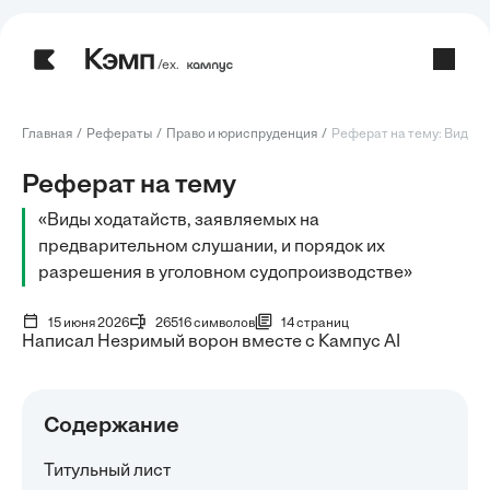
/ех.
Главная
Рефераты
Право и юриспруденция
Реферат на тему: Виды хо
Реферат на тему
«Виды ходатайств, заявляемых на
предварительном слушании, и порядок их
разрешения в уголовном судопроизводстве»
15 июня 2026
26516 символов
14 страниц
Написал Незримый ворон вместе с Кампус AI
Содержание
Титульный лист