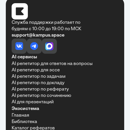
Служба поддержки работает по
будням с 10:00 до 19:00 по МСК
support@kampus.space
Очень быстро, недорого, качественно,
доступно
•
Алексей Антонов
27 мая, 2025
Обучение с Кампус Хаб — очень экономит
AI сервисы
время с возможностю узнать много новой и
AI репетитор для ответов на вопросы
полезной информации. Рекомендую ...
AI репетитор для эссе
AI репетитор по задачам
AI репетитор по докладу
AI репетитор по реферату
Рекомендую Кампус АИ всем, кто хочет
AI репетитор по сочинению
учиться эффективно и с комфортом
AI для презентаций
•
Марина Щербакова
22 мая, 2025
Экосистема
Пользуюсь сайтом Кампус АИ уже несколько
Главная
месяцев и хочу отметить высокий уровень
Библиотека
удобства и информативности. Платформа
отлично подходит как для самостоятельного
Каталог рефератов