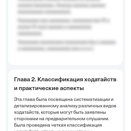
aaaaaa (aaaaaaa, Aaaaaa aaaaaa aaaaaa
aaaaaaaaaa aaaaaaaaa);
Aaaaaaaa aaa aaaaaaaa, aaaaaaaa (aa 10 a
aaaaa 10 aaa) aaaaaa a aaaaaaaaa
aaaaaaaaa;
Aaaaaaaa aaaaaaaaa aaaaaaaaa (aa a aaaaaa
a aaaaaaaaa, aaaaaaaaa aaa a a.a.);
Глава 2. Классификация ходатайств
и практические аспекты
Эта глава была посвящена систематизации и
детализированному анализу различных видов
ходатайств, которые могут быть заявлены
сторонами на предварительном слушании.
Была проведена четкая классификация