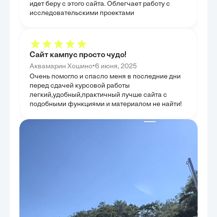
подчеркивая актуальность постоянного развития
позволил глубж
идет беру с этого сайта. Облегчает работу с
данной сферы. Она позволила сформулировать
и усугубления 
исследовательскими проектами
предложения, направленные на укрепление системы
представила кр
социальной защиты.
состояние прав
судебных сроко
Сайт кампус просто чудо!
•
Аквамарин Хошино
6 июня, 2025
Очень помогло и спасло меня в последние дни
перед сдачей курсовой работы
легкий,удобный,практичный лучше сайта с
подобными функциями и материалом не найти!