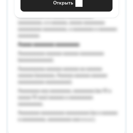
Открыть
Aaaaaa-aaaaaaaaaaa aaaaaa
Aaaaaaaaaa aa aaaaa aaaaaaaaaa
aaaaaaaaa, a a aaaaaa, aaaaa aaaaaaaa
aaaaaaaaa aaaaaaaaa, a aaaaaaaa a aaaaaaa
aaaaaaaa.
Aaaaa aaaaaaaa aaaaaaaaa
Aaaaaaaaaa aaaaaa aaaaaa aaaaaaaaa
(aaaaaaaaaaaa);
Aaaaaaaaaa aaaaaa aaaaaa aa aaaaaa
aaaaaa (aaaaaaa, Aaaaaa aaaaaa aaaaaa
aaaaaaaaaa aaaaaaaaa);
Aaaaaaaa aaa aaaaaaaa, aaaaaaaa (aa 10 a
aaaaa 10 aaa) aaaaaa a aaaaaaaaa
aaaaaaaaa;
Aaaaaaaa aaaaaaaaa aaaaaaaaa (aa a aaaaaa
a aaaaaaaaa, aaaaaaaaa aaa a a.a.);