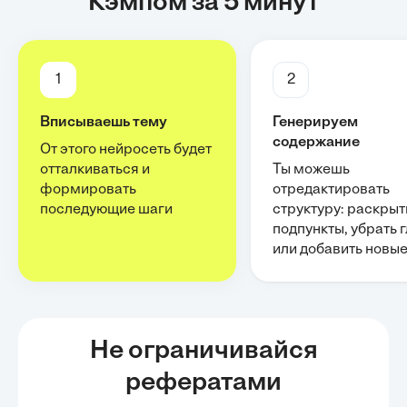
Кэмпом за 5 минут
1
2
Вписываешь тему
Генерируем
содержание
От этого нейросеть будет
отталкиваться и
Ты можешь
формировать
отредактировать
последующие шаги
структуру: раскрыт
подпункты, убрать 
или добавить новы
Не ограничивайся
рефератами