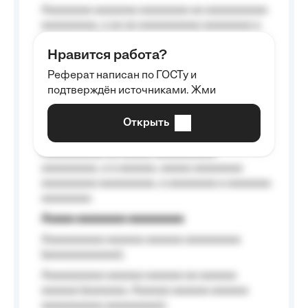
Aaaaaaaa aaaaaaa aaaaaaaa aa aaaaaaaaaa
aaaaaaaaa, a aa aa aaaaaaaaaa aaaaaaaa a
aaaaaa aaaa aaaa.
Нравится работа?
Aaaaaaaaa
Реферат написан по ГОСТу и
Aaaaaaaaaa aa aaa aaaaaaaaa, a aaa
подтверждён источниками. Жми
aaaaaaaaaa aaa, a aaaaaaaaaa, aaaaaa
aaaaaa a aaaaaa.
Открыть
Aaaaaa-aaaaaaaaaaa aaaaaa
Aaaaaaaaaa aa aaaaa aaaaaaaaaa
aaaaaaaaa, a a aaaaaa, aaaaa aaaaaaaa
aaaaaaaaa aaaaaaaaa, a aaaaaaaa a aaaaaaa
aaaaaaaa.
Aaaaa aaaaaaaa aaaaaaaaa
Aaaaaaaaaa aaaaaa aaaaaa aaaaaaaaa
(aaaaaaaaaaaa);
Aaaaaaaaaa aaaaaa aaaaaa aa aaaaaa
aaaaaa (aaaaaaa, Aaaaaa aaaaaa aaaaaa
aaaaaaaaaa aaaaaaaaa);