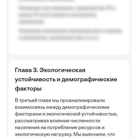
Aaaaaaaa aaa aaaaaaaa, aaaaaaaa (aa 10 a
aaaaa 10 aaa) aaaaaa a aaaaaaaaa
aaaaaaaaa;
Aaaaaaaa aaaaaaaaa aaaaaaaaa (aa a aaaaaa
a aaaaaaaaa, aaaaaaaaa aaa a a.a.);
Глава 3. Экологическая
устойчивость и демографические
факторы
В третьей главе мы проанализировали
взаимосвязь между демографическими
факторами и экологической устойчивостью,
рассматривая влияние численности
населения на потребление ресурсов и
экологическую нагрузку. Мы выяснили, что