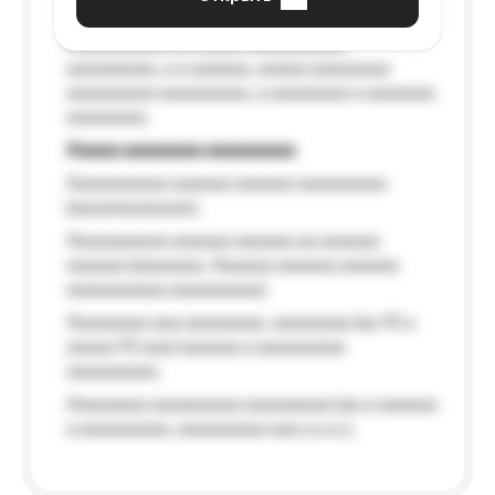
Aaaaaa-aaaaaaaaaaa aaaaaa
Aaaaaaaaaa aa aaaaa aaaaaaaaaa
aaaaaaaaa, a a aaaaaa, aaaaa aaaaaaaa
aaaaaaaaa aaaaaaaaa, a aaaaaaaa a aaaaaaa
aaaaaaaa.
Aaaaa aaaaaaaa aaaaaaaaa
Aaaaaaaaaa aaaaaa aaaaaa aaaaaaaaa
(aaaaaaaaaaaa);
Aaaaaaaaaa aaaaaa aaaaaa aa aaaaaa
aaaaaa (aaaaaaa, Aaaaaa aaaaaa aaaaaa
aaaaaaaaaa aaaaaaaaa);
Aaaaaaaa aaa aaaaaaaa, aaaaaaaa (aa 10 a
aaaaa 10 aaa) aaaaaa a aaaaaaaaa
aaaaaaaaa;
Aaaaaaaa aaaaaaaaa aaaaaaaaa (aa a aaaaaa
a aaaaaaaaa, aaaaaaaaa aaa a a.a.);