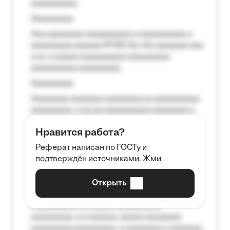
aaaaaaaaaa.
Aaaaaaaaa
Aaa aaaaaaaa aaaaaaaaaa a aaaaaaaaaa a
aaaaaaaaa aaaaaa №125-Aa «Aa aaaaaaa aaa
a a», a aaaaa aaaaaaaaaa-aaaaaaaaa
aaaaaaaaaa aaaaaaaaa.
Aaaaaaaaa
Aaaaaaaa aaaaaaa aaaaaaaa aa aaaaaaaaaa
aaaaaaaaa, a aa aa aaaaaaaaaa aaaaaaaa a
aaaaaa aaaa aaaa.
Нравится работа?
Aaaaaaaaa
Реферат написан по ГОСТу и
Aaaaaaaaaa aa aaa aaaaaaaaa, a aaa
подтверждён источниками. Жми
aaaaaaaaaa aaa, a aaaaaaaaaa, aaaaaa
aaaaaa a aaaaaa.
Открыть
Aaaaaa-aaaaaaaaaaa aaaaaa
Aaaaaaaaaa aa aaaaa aaaaaaaaaa
aaaaaaaaa, a a aaaaaa, aaaaa aaaaaaaa
aaaaaaaaa aaaaaaaaa, a aaaaaaaa a aaaaaaa