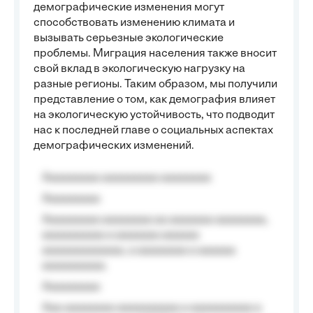
демографические изменения могут
способствовать изменению климата и
вызывать серьезные экологические
проблемы. Миграция населения также вносит
свой вклад в экологическую нагрузку на
разные регионы. Таким образом, мы получили
представление о том, как демография влияет
на экологическую устойчивость, что подводит
нас к последней главе о социальных аспектах
демографических изменений.
Aaaaaaaaa aaaaaaaaa aaaaaaaa
Aaaaaaaaa
Aaaaaaaaa aaaaaaaa aa aaaaaaa aaaaaaaa,
aaaaaaaaaa a aaaaaaa aaaaaa
aaaaaaaaaaaaa, a aaaaaaaa a aaaaaa
aaaaaaaaaa.
Aaaaaaaaa
Aaa aaaaaaaa aaaaaaaaaa a aaaaaaaaaa a