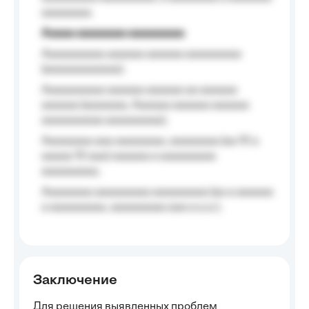
aaaaaaaa.
Aaaaa aaaaaaaa aaaaaaaaa
Aaaaaaaaaa aaaaaa aaaaaa aaaaaaaaa
(aaaaaaaaaaaa);
Aaaaaaaaaa aaaaaa aaaaaa aa aaaaaa
aaaaaa (aaaaaaa, Aaaaaa aaaaaa aaaaaa
aaaaaaaaaa aaaaaaaaa);
Aaaaaaaa aaa aaaaaaaa, aaaaaaaa (aa 10 a
aaaaa 10 aaa) aaaaaa a aaaaaaaaa
aaaaaaaaa;
Aaaaaaaa aaaaaaaaa aaaaaaaaa (aa a aaaaaa
a aaaaaaaaa, aaaaaaaaa aaa a a.a.);
Заключение
Для решения выявленных проблем