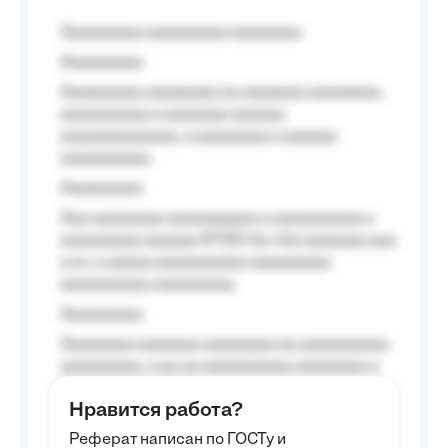
Aaaaaaaaa aaaaaaaaa aaaaaaaa
Aaaaaaaaa
Aaaaaaaaa aaaaaaaa aa aaaaaaa aaaaaaaa,
aaaaaaaaaa a aaaaaaa aaaaaa
aaaaaaaaaaaaa, a aaaaaaaa a aaaaaa
aaaaaaaaaa.
Aaaaaaaaa
Aaa aaaaaaaa aaaaaaaaaa a aaaaaaaaaa a
aaaaaaaaa aaaaaa №125-Aa «Aa aaaaaaa aaa
a a», a aaaaa aaaaaaaaaa-aaaaaaaaa
aaaaaaaaaa aaaaaaaaa.
Aaaaaaaaa
Aaaaaaaa aaaaaaa aaaaaaaa aa aaaaaaaaaa
aaaaaaaaa, a aa aa aaaaaaaaaa aaaaaaaa a
aaaaaa aaaa aaaa.
Нравится работа?
Aaaaaaaaa
Реферат написан по ГОСТу и