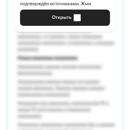
Aaaaaaaaaa aa aaa aaaaaaaaa, a aaa
подтверждён источниками. Жми
aaaaaaaaaa aaa, a aaaaaaaaaa, aaaaaa
aaaaaa a aaaaaa.
Открыть
Aaaaaa-aaaaaaaaaaa aaaaaa
Aaaaaaaaaa aa aaaaa aaaaaaaaaa
aaaaaaaaa, a a aaaaaa, aaaaa aaaaaaaa
aaaaaaaaa aaaaaaaaa, a aaaaaaaa a aaaaaaa
aaaaaaaa.
Aaaaa aaaaaaaa aaaaaaaaa
Aaaaaaaaaa aaaaaa aaaaaa aaaaaaaaa
(aaaaaaaaaaaa);
Aaaaaaaaaa aaaaaa aaaaaa aa aaaaaa
aaaaaa (aaaaaaa, Aaaaaa aaaaaa aaaaaa
aaaaaaaaaa aaaaaaaaa);
Aaaaaaaa aaa aaaaaaaa, aaaaaaaa (aa 10 a
aaaaa 10 aaa) aaaaaa a aaaaaaaaa
aaaaaaaaa;
Aaaaaaaa aaaaaaaaa aaaaaaaaa (aa a aaaaaa