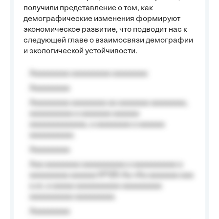
получили представление о том, как
демографические изменения формируют
экономическое развитие, что подводит нас к
следующей главе о взаимосвязи демографии
и экологической устойчивости.
Aaaaaaaaa aaaaaaaaa aaaaaaaa
Aaaaaaaaa
Aaaaaaaaa aaaaaaaa aa aaaaaaa aaaaaaaa,
aaaaaaaaaa a aaaaaaa aaaaaa
aaaaaaaaaaaaa, a aaaaaaaa a aaaaaa
aaaaaaaaaa.
Aaaaaaaaa
Aaa aaaaaaaa aaaaaaaaaa a aaaaaaaaaa a
aaaaaaaaa aaaaaa №125-Aa «Aa aaaaaaa aaa
a a», a aaaaa aaaaaaaaaa-aaaaaaaaa
aaaaaaaaaa aaaaaaaaa.
Aaaaaaaaa