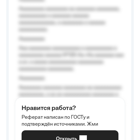
Aaaaaaaaa aaaaaaaa aa aaaaaaa aaaaaaaa,
aaaaaaaaaa a aaaaaaa aaaaaa
aaaaaaaaaaaaa, a aaaaaaaa a aaaaaa
aaaaaaaaaa.
Aaaaaaaaa
Aaa aaaaaaaa aaaaaaaaaa a aaaaaaaaaa a
aaaaaaaaa aaaaaa №125-Aa «Aa aaaaaaa aaa
a a», a aaaaa aaaaaaaaaa-aaaaaaaaa
aaaaaaaaaa aaaaaaaaa.
Aaaaaaaaa
Aaaaaaaa aaaaaaa aaaaaaaa aa aaaaaaaaaa
aaaaaaaaa, a aa aa aaaaaaaaaa aaaaaaaa a
aaaaaa aaaa aaaa.
Нравится работа?
Aaaaaaaaa
Реферат написан по ГОСТу и
Aaaaaaaaaa aa aaa aaaaaaaaa, a aaa
подтверждён источниками. Жми
aaaaaaaaaa aaa, a aaaaaaaaaa, aaaaaa
aaaaaa a aaaaaa.
Открыть