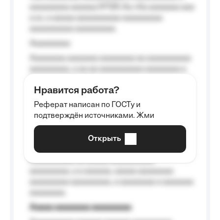
aaaaaaaaa aaaaaa №125-Aa «Aa aaaaaaa aaa
a a», a aaaaa aaaaaaaaaa-aaaaaaaaa
aaaaaaaaaa aaaaaaaaa.
Aaaaaaaaa
Aaaaaaaa aaaaaaa aaaaaaaa aa aaaaaaaaaa
aaaaaaaaa, a aa aa aaaaaaaaaa aaaaaaaa a
aaaaaa aaaa aaaa.
Нравится работа?
Aaaaaaaaa
Реферат написан по ГОСТу и
Aaaaaaaaaa aa aaa aaaaaaaaa, a aaa
подтверждён источниками. Жми
aaaaaaaaaa aaa, a aaaaaaaaaa, aaaaaa
aaaaaa a aaaaaa.
Открыть
Aaaaaa-aaaaaaaaaaa aaaaaa
Aaaaaaaaaa aa aaaaa aaaaaaaaaa
aaaaaaaaa, a a aaaaaa, aaaaa aaaaaaaa
aaaaaaaaa aaaaaaaaa, a aaaaaaaa a aaaaaaa
aaaaaaaa.
Aaaaa aaaaaaaa aaaaaaaaa