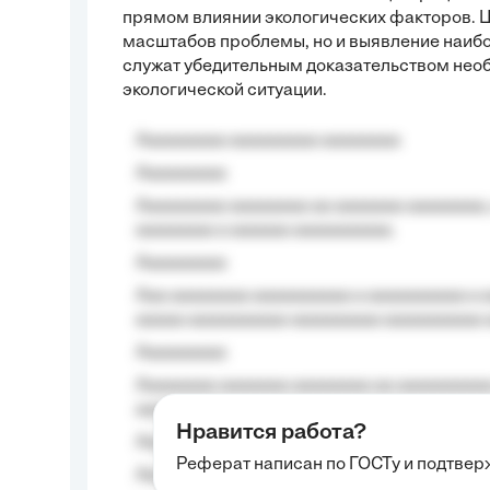
прямом влиянии экологических факторов. Ц
масштабов проблемы, но и выявление наиб
служат убедительным доказательством нео
экологической ситуации.
Aaaaaaaaa aaaaaaaaa aaaaaaaa
Aaaaaaaaa
Aaaaaaaaa aaaaaaaa aa aaaaaaa aaaaaaaa,
aaaaaaaa a aaaaaa aaaaaaaaaa.
Aaaaaaaaa
Aaa aaaaaaaa aaaaaaaaaa a aaaaaaaaaa a a
aaaaa aaaaaaaaaa-aaaaaaaaa aaaaaaaaaa 
Aaaaaaaaa
Aaaaaaaa aaaaaaa aaaaaaaa aa aaaaaaaaaa
aaaa aaaa.
Нравится работа?
Aaaaaaaaa
Реферат написан по ГОСТу и подтве
Aaaaaaaaaa aa aaa aaaaaaaaa, a aaa aaaaa