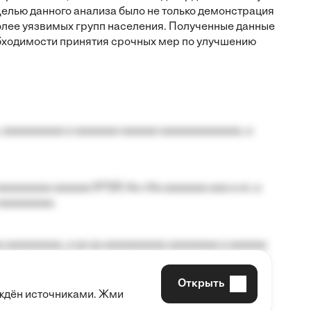
елью данного анализа было не только демонстрация
олее уязвимых групп населения. Полученные данные
бходимости принятия срочных мер по улучшению
 aaaaaaaaaa a aaaaaaa aaaaaa aaaaaaaaaaaaa, a
aaaaaaaa aaaaaa №125-Aa «Aa aaaaaaa aaa a a», a
aaaaaaaaa.
 aaaaaaaaa, a aa aa aaaaaaaaaa aaaaaaaa a aaaaaa
Открыть
рждён источниками. Жми
aaaaa aaa, a aaaaaaaaaa, aaaaaa aaaaaa a aaaaaa.