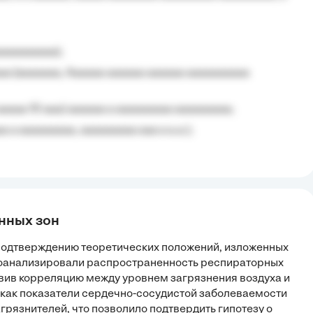
aaaaaaaaa);
aa (aaaaaaa, Aaaaaa aaaaaa aaaaaa aaaaaaaaaa
aaaaa 10 aaa) aaaaaa a aaaaaaaaa aaaaaaaaa;
 a aaaaaaaaa, aaaaaaaaa aaa a a.a.);
анных зон
подтверждению теоретических положений, изложенных
проанализировали распространенность респираторных
явив корреляцию между уровнем загрязнения воздуха и
 как показатели сердечно-сосудистой заболеваемости
грязнителей, что позволило подтвердить гипотезу о