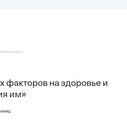
гических фак...
х факторов на здоровье и
ия им»
раниц