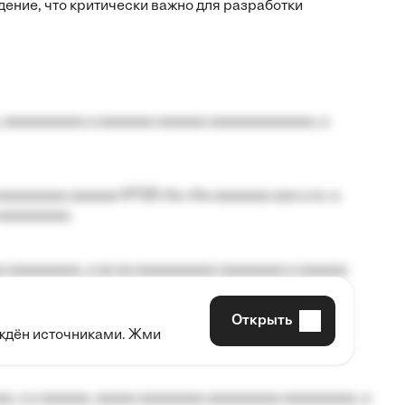
ение, что критически важно для разработки
 aaaaaaaaaa a aaaaaaa aaaaaa aaaaaaaaaaaaa, a
aaaaaaaa aaaaaa №125-Aa «Aa aaaaaaa aaa a a», a
aaaaaaaaa.
 aaaaaaaaa, a aa aa aaaaaaaaaa aaaaaaaa a aaaaaa
Открыть
рждён источниками. Жми
aaaaa aaa, a aaaaaaaaaa, aaaaaa aaaaaa a aaaaaa.
, a a aaaaaa, aaaaa aaaaaaaa aaaaaaaaa aaaaaaaaa, a