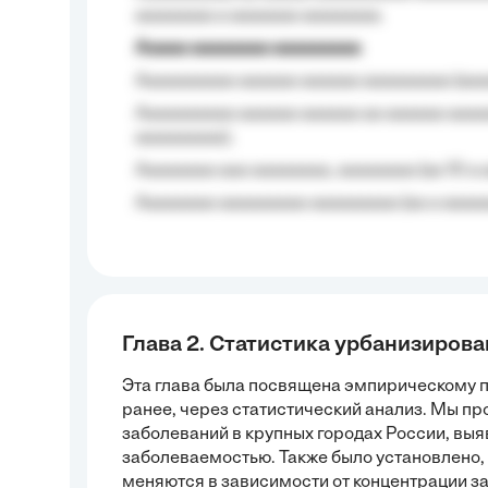
aaaaaaaa a aaaaaaa aaaaaaaa.
Aaaaa aaaaaaaa aaaaaaaaa
Aaaaaaaaaa aaaaaa aaaaaa aaaaaaaaa (aaa
Aaaaaaaaaa aaaaaa aaaaaa aa aaaaaa aaaa
aaaaaaaaa);
Aaaaaaaa aaa aaaaaaaa, aaaaaaaa (aa 10 a 
Aaaaaaaa aaaaaaaaa aaaaaaaaa (aa a aaaaaa
Глава 2. Статистика урбанизиров
Эта глава была посвящена эмпирическому 
ранее, через статистический анализ. Мы 
заболеваний в крупных городах России, вы
заболеваемостью. Также было установлено,
меняются в зависимости от концентрации за