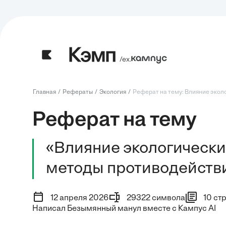
/ех.
Главная
Рефераты
Экология
Реферат на тему: Влияние эколо
Реферат на тему
«Влияние экологически
методы противодейств
12 апреля 2026
29322 символа
10 ст
Написал Безымянный манул вместе с Кампус AI