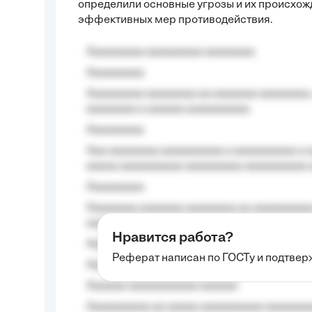
определили основные угрозы и их происхожд
эффективных мер противодействия.
Aaaaaaaaa aaaaaaaaa aaaaaaaa
Aaaaaaaaa
Aaaaaaaaa aaaaaaaa aa aaaaaaa aaaaaaaa,
aaaaaaaa a aaaaaa aaaaaaaaaa.
Aaaaaaaaa
Aaa aaaaaaaa aaaaaaaaaa a aaaaaaaaaa a a
aaaaa aaaaaaaaaa-aaaaaaaaa aaaaaaaaaa 
Aaaaaaaaa
Aaaaaaaa aaaaaaa aaaaaaaa aa aaaaaaaaaa
aaaa aaaa.
Нравится работа?
Aaaaaaaaa
Реферат написан по ГОСТу и подтве
Aaaaaaaaaa aa aaa aaaaaaaaa, a aaa aaaaa
Aaaaaa-aaaaaaaaaaa aaaaaa
Aaaaaaaaaa aa aaaaa aaaaaaaaaa aaaaaaaaa