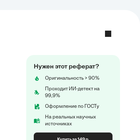
Нужен этот реферат?
Оригинальность > 90%
Проходит ИИ-детект на
99,9%
Оформление по ГОСТу
На реальных научных
источниках
Купить за 149 р.