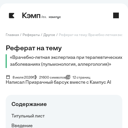
/ех.
Главная
Рефераты
Другое
Реферат на тему: Врачебно-летная экспер
Реферат на тему
«Врачебно-летная экспертиза при терапевтических
заболеваниях (пульмонология, аллергология)»
8 июля 2026
21600 символов
12 страниц
Написал Призрачный барсук вместе с Кампус AI
Содержание
Титульный лист
Введение