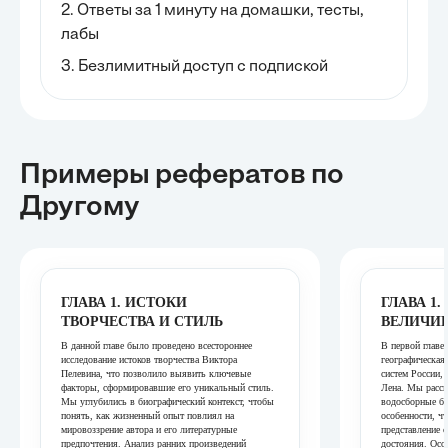
2. Ответы за 1 минуту на домашки, тесты,
лабы
3. Безлимитный доступ с подпиской
Примеры рефератов
по
Другому
ГЛАВА 1. ИСТОКИ
ГЛАВА 1
ТВОРЧЕСТВА И СТИЛЬ
ВЕЛИЧИЕ
В данной главе было проведено всестороннее
В первой главе
исследование истоков творчества Виктора
географическая
Пелевина, что позволило выявить ключевые
систем России, 
факторы, сформировавшие его уникальный стиль.
Лена. Мы рассм
Мы углубились в биографический контекст, чтобы
водосборные ба
понять, как жизненный опыт повлиял на
особенности, ч
мировоззрение автора и его литературные
представление 
предпочтения. Анализ ранних произведений
достояния. Осо