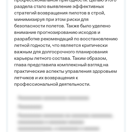
профессиональной пригодности. Целью этого
раздела стало выявление эффективных
стратегий возвращения пилотов в строй,
минимизируя при этом риски для
безопасности полетов. Также было уделено
внимание прогнозированию исходов и
разработке рекомендаций по восстановлению
летной годности, что является критически
важным для долгосрочного планирования
карьеры летного состава. Таким образом,
глава представила комплексный взгляд на
практические аспекты управления здоровьем
летчиков и их возвращения к
профессиональной деятельности.
Aaaaaaaaa aaaaaaaaa aaaaaaaa
Aaaaaaaaa
Aaaaaaaaa aaaaaaaa aa aaaaaaa aaaaaaaa,
aaaaaaaaaa a aaaaaaa aaaaaa
aaaaaaaaaaaaa, a aaaaaaaa a aaaaaa