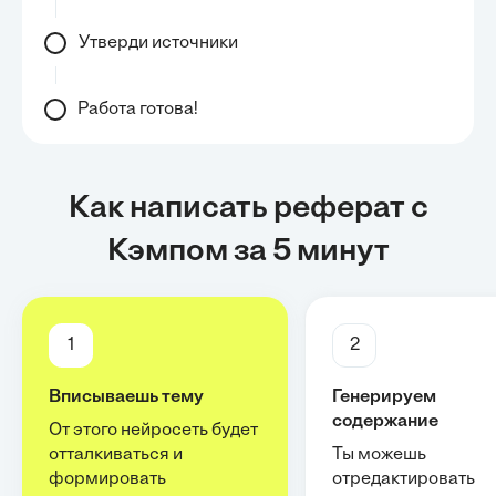
Утверди источники
Работа готова!
Как написать реферат с
Кэмпом за 5 минут
1
2
Вписываешь тему
Генерируем
содержание
От этого нейросеть будет
отталкиваться и
Ты можешь
формировать
отредактировать