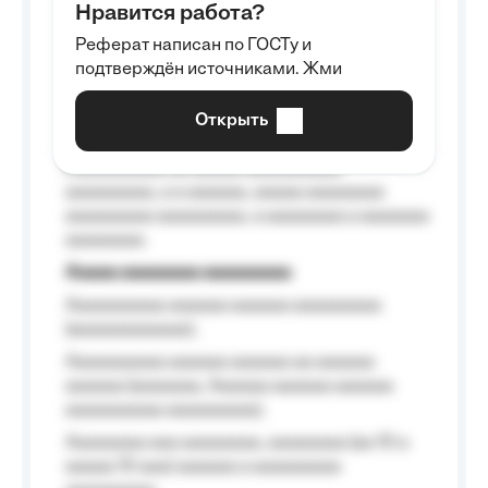
Нравится работа?
Aaaaaaaaa
Реферат написан по ГОСТу и
Aaaaaaaaaa aa aaa aaaaaaaaa, a aaa
подтверждён источниками. Жми
aaaaaaaaaa aaa, a aaaaaaaaaa, aaaaaa
aaaaaa a aaaaaa.
Открыть
Aaaaaa-aaaaaaaaaaa aaaaaa
Aaaaaaaaaa aa aaaaa aaaaaaaaaa
aaaaaaaaa, a a aaaaaa, aaaaa aaaaaaaa
aaaaaaaaa aaaaaaaaa, a aaaaaaaa a aaaaaaa
aaaaaaaa.
Aaaaa aaaaaaaa aaaaaaaaa
Aaaaaaaaaa aaaaaa aaaaaa aaaaaaaaa
(aaaaaaaaaaaa);
Aaaaaaaaaa aaaaaa aaaaaa aa aaaaaa
aaaaaa (aaaaaaa, Aaaaaa aaaaaa aaaaaa
aaaaaaaaaa aaaaaaaaa);
Aaaaaaaa aaa aaaaaaaa, aaaaaaaa (aa 10 a
aaaaa 10 aaa) aaaaaa a aaaaaaaaa