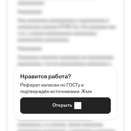
aaaaaaaaaa.
Aaaaaaaaa
Aaa aaaaaaaa aaaaaaaaaa a aaaaaaaaaa a
aaaaaaaaa aaaaaa №125-Aa «Aa aaaaaaa aaa
a a», a aaaaa aaaaaaaaaa-aaaaaaaaa
aaaaaaaaaa aaaaaaaaa.
Aaaaaaaaa
Aaaaaaaa aaaaaaa aaaaaaaa aa aaaaaaaaaa
aaaaaaaaa, a aa aa aaaaaaaaaa aaaaaaaa a
aaaaaa aaaa aaaa.
Нравится работа?
Aaaaaaaaa
Реферат написан по ГОСТу и
Aaaaaaaaaa aa aaa aaaaaaaaa, a aaa
подтверждён источниками. Жми
aaaaaaaaaa aaa, a aaaaaaaaaa, aaaaaa
aaaaaa a aaaaaa.
Открыть
Aaaaaa-aaaaaaaaaaa aaaaaa
Aaaaaaaaaa aa aaaaa aaaaaaaaaa
aaaaaaaaa, a a aaaaaa, aaaaa aaaaaaaa