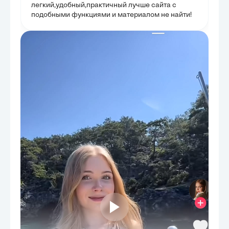
политического 
легкий,удобный,практичный лучше сайта с
было уделено с
подобными функциями и материалом не найти!
экологической 
использованием
вопросы загряз
обозначены стр
речного достоя
подчеркивая ва
использованием
подвела итог, д
центральным эл
государственно