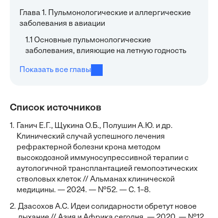
Глава 1. Пульмонологические и аллергические
заболевания в авиации
1.1 Основные пульмонологические
заболевания, влияющие на летную годность
Показать все главы
Список источников
1.
Ганич Е.Г., Щукина О.Б., Полушин А.Ю. и др.
Клинический случай успешного лечения
рефрактерной болезни крона методом
высокодозной иммуносупрессивной терапии с
аутологичной трансплантацией гемопоэтических
стволовых клеток // Альманах клинической
медицины. — 2024. — №52. — С. 1–8.
2.
Дзасохов А.С. Идеи солидарности обретут новое
дыхание // Азия и Африка сегодня. — 2020. — №12.