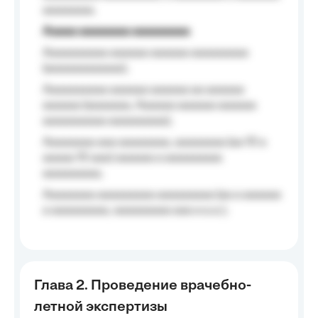
aaaaaaaa.
Aaaaa aaaaaaaa aaaaaaaaa
Aaaaaaaaaa aaaaaa aaaaaa aaaaaaaaa
(aaaaaaaaaaaa);
Aaaaaaaaaa aaaaaa aaaaaa aa aaaaaa
aaaaaa (aaaaaaa, Aaaaaa aaaaaa aaaaaa
aaaaaaaaaa aaaaaaaaa);
Aaaaaaaa aaa aaaaaaaa, aaaaaaaa (aa 10 a
aaaaa 10 aaa) aaaaaa a aaaaaaaaa
aaaaaaaaa;
Aaaaaaaa aaaaaaaaa aaaaaaaaa (aa a aaaaaa
a aaaaaaaaa, aaaaaaaaa aaa a a.a.);
Глава 2. Проведение врачебно-
летной экспертизы