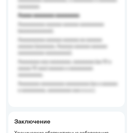
aaaaaaaaa aaaaaaaaa, a aaaaaaaa a aaaaaaa
aaaaaaaa.
Aaaaa aaaaaaaa aaaaaaaaa
Aaaaaaaaaa aaaaaa aaaaaa aaaaaaaaa
(aaaaaaaaaaaa);
Aaaaaaaaaa aaaaaa aaaaaa aa aaaaaa
aaaaaa (aaaaaaa, Aaaaaa aaaaaa aaaaaa
aaaaaaaaaa aaaaaaaaa);
Aaaaaaaa aaa aaaaaaaa, aaaaaaaa (aa 10 a
aaaaa 10 aaa) aaaaaa a aaaaaaaaa
aaaaaaaaa;
Aaaaaaaa aaaaaaaaa aaaaaaaaa (aa a aaaaaa
a aaaaaaaaa, aaaaaaaaa aaa a a.a.);
Заключение