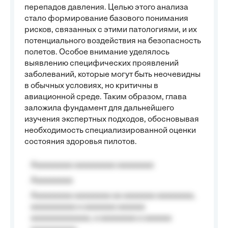
перепадов давления. Целью этого анализа
стало формирование базового понимания
рисков, связанных с этими патологиями, и их
потенциального воздействия на безопасность
полетов. Особое внимание уделялось
выявлению специфических проявлений
заболеваний, которые могут быть неочевидны
в обычных условиях, но критичны в
авиационной среде. Таким образом, глава
заложила фундамент для дальнейшего
изучения экспертных подходов, обосновывая
необходимость специализированной оценки
состояния здоровья пилотов.
Aaaaaaaaa aaaaaaaaa aaaaaaaa
Aaaaaaaaa
Aaaaaaaaa aaaaaaaa aa aaaaaaa aaaaaaaa,
aaaaaaaaaa a aaaaaaa aaaaaa
aaaaaaaaaaaaa, a aaaaaaaa a aaaaaa