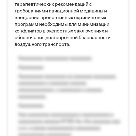
терапевтических рекомендаций с
требованиями авиационной медицины и
внедрение превентивных скрининговых
программ необходимы для минимизации
конфликтов в экспертных заключениях и
обеспечения долгосрочной безопасности
воздушного транспорта.
Aaaaaaaaa aaaaaaaaa aaaaaaaa
Aaaaaaaaa
Aaaaaaaaa aaaaaaaa aa aaaaaaa aaaaaaaa,
aaaaaaaaaa a aaaaaaa aaaaaa
aaaaaaaaaaaaa, a aaaaaaaa a aaaaaa
aaaaaaaaaa.
Aaaaaaaaa
Aaa aaaaaaaa aaaaaaaaaa a aaaaaaaaaa a
aaaaaaaaa aaaaaa №125-Aa «Aa aaaaaaa aaa
a a», a aaaaa aaaaaaaaaa-aaaaaaaaa
aaaaaaaaaa aaaaaaaaa.