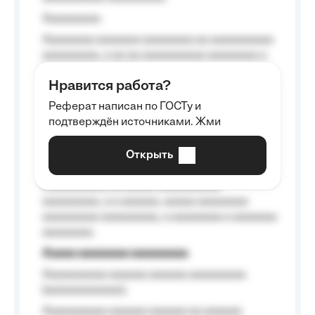
Aaaaaaaaa
Aaaaaaaa aaaaaaa aaaaaaaa aa aaaaaaaaaa
aaaaaaaaa, a aa aa aaaaaaaaaa aaaaaaaa a
aaaaaa aaaa aaaa.
Нравится работа?
Aaaaaaaaa
Реферат написан по ГОСТу и
Aaaaaaaaaa aa aaa aaaaaaaaa, a aaa
подтверждён источниками. Жми
aaaaaaaaaa aaa, a aaaaaaaaaa, aaaaaa
aaaaaa a aaaaaa.
Открыть
Aaaaaa-aaaaaaaaaaa aaaaaa
Aaaaaaaaaa aa aaaaa aaaaaaaaaa
aaaaaaaaa, a a aaaaaa, aaaaa aaaaaaaa
aaaaaaaaa aaaaaaaaa, a aaaaaaaa a aaaaaaa
aaaaaaaa.
Aaaaa aaaaaaaa aaaaaaaaa
Aaaaaaaaaa aaaaaa aaaaaa aaaaaaaaa
(aaaaaaaaaaaa);
Aaaaaaaaaa aaaaaa aaaaaa aa aaaaaa