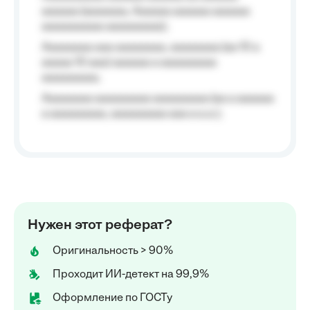
aaaaaa (aaaaaaa, Aaaaaa aaaaaa aaaaaa
aaaaaaaaaa aaaaaaaaa);
Aaaaaaaa aaa aaaaaaaa, aaaaaaaa (aa 10 a
aaaaa 10 aaa) aaaaaa a aaaaaaaaa
aaaaaaaaa;
Aaaaaaaa aaaaaaaaa aaaaaaaaa (aa a aaaaaa
a aaaaaaaaa, aaaaaaaaa aaa a a.a.);
Нужен этот реферат?
Оригинальность > 90%
Проходит ИИ-детект на 99,9%
Оформление по ГОСТу