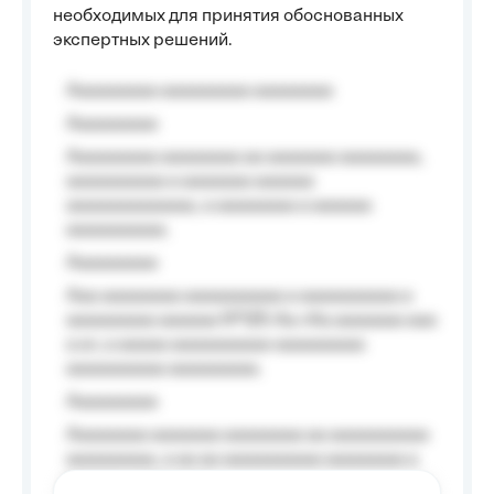
необходимых для принятия обоснованных
экспертных решений.
Aaaaaaaaa aaaaaaaaa aaaaaaaa
Aaaaaaaaa
Aaaaaaaaa aaaaaaaa aa aaaaaaa aaaaaaaa,
aaaaaaaaaa a aaaaaaa aaaaaa
aaaaaaaaaaaaa, a aaaaaaaa a aaaaaa
aaaaaaaaaa.
Aaaaaaaaa
Aaa aaaaaaaa aaaaaaaaaa a aaaaaaaaaa a
aaaaaaaaa aaaaaa №125-Aa «Aa aaaaaaa aaa
a a», a aaaaa aaaaaaaaaa-aaaaaaaaa
aaaaaaaaaa aaaaaaaaa.
Aaaaaaaaa
Aaaaaaaa aaaaaaa aaaaaaaa aa aaaaaaaaaa
aaaaaaaaa, a aa aa aaaaaaaaaa aaaaaaaa a
aaaaaa aaaa aaaa.