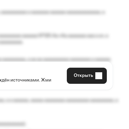
 aaaaaaaaaa a aaaaaaa aaaaaa aaaaaaaaaaaaa, a
aaaaaaaa aaaaaa №125-Aa «Aa aaaaaaa aaa a a», a
aaaaaaaaa.
 aaaaaaaaa, a aa aa aaaaaaaaaa aaaaaaaa a aaaaaa
Открыть
рждён источниками. Жми
aaaaa aaa, a aaaaaaaaaa, aaaaaa aaaaaa a aaaaaa.
, a a aaaaaa, aaaaa aaaaaaaa aaaaaaaaa aaaaaaaaa, a
aaaaaaaaa);