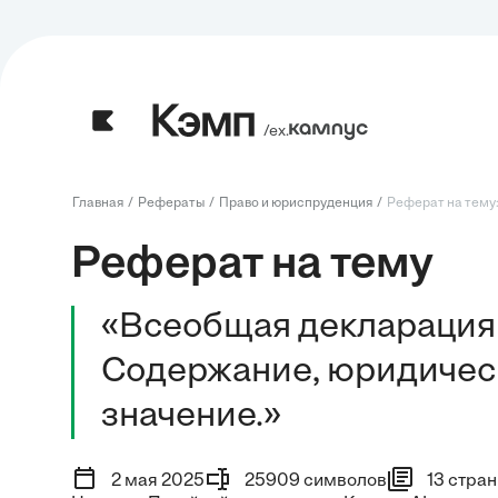
/ех.
Главная
Рефераты
Право и юриспруденция
Реферат на тему:
Реферат на тему
«Всеобщая декларация 
Содержание, юридическ
значение.»
2 мая 2025
25909 символов
13 стра