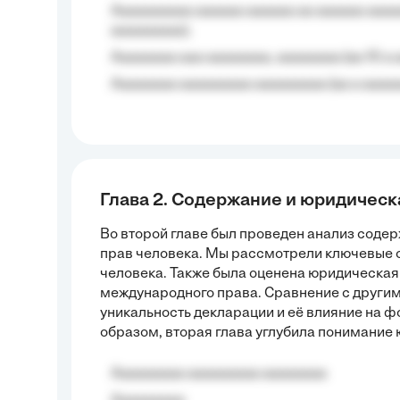
Aaaaaaaaaa aaaaaa aaaaaa aa aaaaaa aaaa
aaaaaaaaa);
Aaaaaaaa aaa aaaaaaaa, aaaaaaaa (aa 10 a 
Aaaaaaaa aaaaaaaaa aaaaaaaaa (aa a aaaaaa
Глава 2. Содержание и юридическ
Во второй главе был проведен анализ сод
прав человека. Мы рассмотрели ключевые с
человека. Также была оценена юридическая
международного права. Сравнение с други
уникальность декларации и её влияние на 
образом, вторая глава углубила понимание
Aaaaaaaaa aaaaaaaaa aaaaaaaa