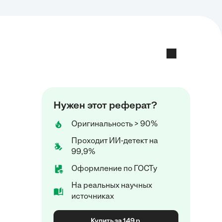
Нужен этот реферат?
Оригинальность > 90%
Проходит ИИ-детект на
99,9%
Оформление по ГОСТу
На реальных научных
источниках
Купить за 149 р.