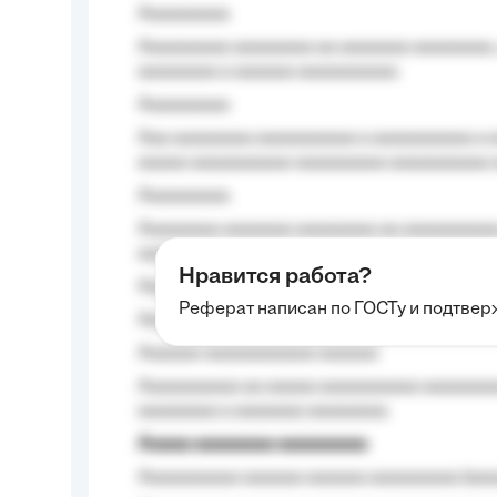
Aaaaaaaaa
Aaaaaaaaa aaaaaaaa aa aaaaaaa aaaaaaaa,
aaaaaaaa a aaaaaa aaaaaaaaaa.
Aaaaaaaaa
Aaa aaaaaaaa aaaaaaaaaa a aaaaaaaaaa a a
aaaaa aaaaaaaaaa-aaaaaaaaa aaaaaaaaaa 
Aaaaaaaaa
Aaaaaaaa aaaaaaa aaaaaaaa aa aaaaaaaaaa
aaaa aaaa.
Нравится работа?
Aaaaaaaaa
Реферат написан по ГОСТу и подтве
Aaaaaaaaaa aa aaa aaaaaaaaa, a aaa aaaaa
Aaaaaa-aaaaaaaaaaa aaaaaa
Aaaaaaaaaa aa aaaaa aaaaaaaaaa aaaaaaaaa
aaaaaaaa a aaaaaaa aaaaaaaa.
Aaaaa aaaaaaaa aaaaaaaaa
Aaaaaaaaaa aaaaaa aaaaaa aaaaaaaaa (aaa