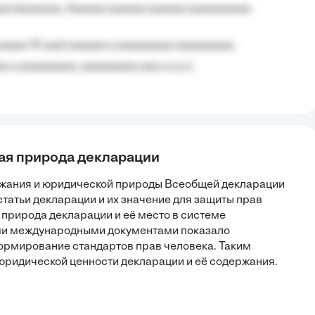
aa (aaaaaaa, Aaaaaa aaaaaa aaaaaa aaaaaaaaaa
aaaaa 10 aaa) aaaaaa a aaaaaaaaa aaaaaaaaa;
 a aaaaaaaaa, aaaaaaaaa aaa a a.a.);
ая природа декларации
ержания и юридической природы Всеобщей декларации
татьи декларации и их значение для защиты прав
 природа декларации и её место в системе
ми международными документами показало
формирование стандартов прав человека. Таким
 юридической ценности декларации и её содержания.