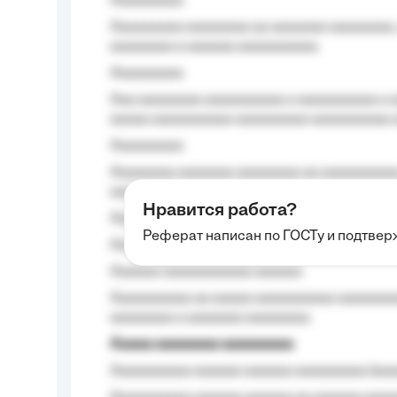
Aaaaaaaaa
Aaaaaaaaa aaaaaaaa aa aaaaaaa aaaaaaaa,
aaaaaaaa a aaaaaa aaaaaaaaaa.
Aaaaaaaaa
Aaa aaaaaaaa aaaaaaaaaa a aaaaaaaaaa a a
aaaaa aaaaaaaaaa-aaaaaaaaa aaaaaaaaaa 
Aaaaaaaaa
Aaaaaaaa aaaaaaa aaaaaaaa aa aaaaaaaaaa
aaaa aaaa.
Нравится работа?
Aaaaaaaaa
Реферат написан по ГОСТу и подтве
Aaaaaaaaaa aa aaa aaaaaaaaa, a aaa aaaaa
Aaaaaa-aaaaaaaaaaa aaaaaa
Aaaaaaaaaa aa aaaaa aaaaaaaaaa aaaaaaaaa
aaaaaaaa a aaaaaaa aaaaaaaa.
Aaaaa aaaaaaaa aaaaaaaaa
Aaaaaaaaaa aaaaaa aaaaaa aaaaaaaaa (aaa