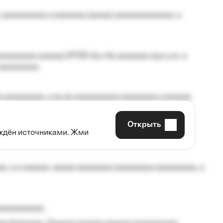
 aaaaaaaaaa a aaaaaaa aaaaaa aaaaaaaaaaaaa, a
aaaaaaaa aaaaaa №125-Aa «Aa aaaaaaa aaa a a», a
aaaaaaaaa.
 aaaaaaaaa, a aa aa aaaaaaaaaa aaaaaaaa a aaaaaa
Открыть
рждён источниками. Жми
aaaaa aaa, a aaaaaaaaaa, aaaaaa aaaaaa a aaaaaa.
, a a aaaaaa, aaaaa aaaaaaaa aaaaaaaaa aaaaaaaaa, a
aaaaaaaaa);