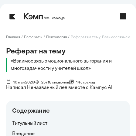
/ех.
Главная
Рефераты
Психология
Реферат на тему: Взаимосвязь эмоци
Реферат на тему
«Взаимосвязь эмоционального выгорания и
многозадачности у учителей школ»
10 мая 2026
25718 символов
14 страниц
Написал Неназванный лев вместе с Кампус AI
Содержание
Титульный лист
Введение