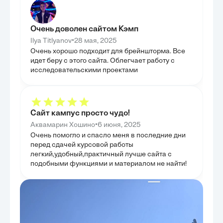
ГЛАВА 3
ПРОФИЛ
СОСТОЯ
Очень доволен сайтом Кэмп
•
В данной главе
Ilya Titlyanov
28 мая, 2025
методы диагнос
Очень хорошо подходит для брейншторма. Все
профилактики с
идет беру с этого сайта. Облегчает работу с
перетренирован
самодиагностик
исследовательскими проектами
позволяют чело
свое состояние 
организма, что
предотвращени
изучены объект
включающие фи
Сайт кампус просто чудо!
психологически
более точные и
•
Аквамарин Хошино
6 июня, 2025
профессиональн
Очень помогло и спасло меня в последние дни
главы стало пр
перед сдачей курсовой работы
профилактики,
нагрузок, адекв
легкий,удобный,практичный лучше сайта с
эффективное уп
подобными функциями и материалом не найти!
не только пред
негативные пос
главы было пре
инструменты и 
управления сос
устойчивости к