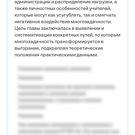
администрации и распределение нагрузки, а
также личностных особенностей учителей,
которые могут как усугублять, так и смягчать
негативное воздействие многозадачности.
Цель главы заключалась в выявлении и
систематизации конкретных путей, по которым
многозадачность трансформируется в
выгорание, подкрепляя теоретические
положения практическими данными.
Aaaaaaaaa aaaaaaaaa aaaaaaaa
Aaaaaaaaa
Aaaaaaaaa aaaaaaaa aa aaaaaaa aaaaaaaa,
aaaaaaaaaa a aaaaaaa aaaaaa
aaaaaaaaaaaaa, a aaaaaaaa a aaaaaa
aaaaaaaaaa.
Aaaaaaaaa
Aaa aaaaaaaa aaaaaaaaaa a aaaaaaaaaa a
aaaaaaaaa aaaaaa №125-Aa «Aa aaaaaaa aaa