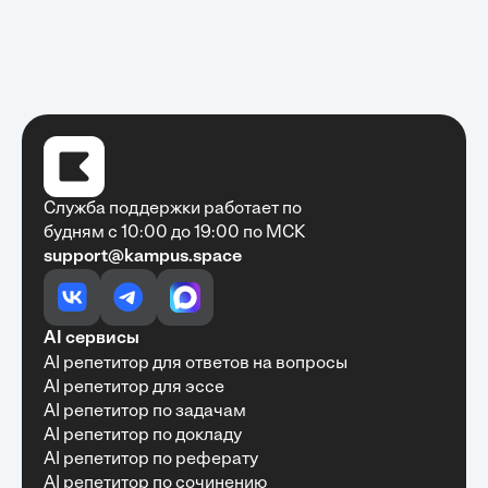
Служба поддержки работает по
будням с 10:00 до 19:00 по МСК
support@kampus.space
Очень быстро, недорого, качественно,
доступно
•
Алексей Антонов
27 мая, 2025
Обучение с Кампус Хаб — очень экономит
AI сервисы
время с возможностю узнать много новой и
AI репетитор для ответов на вопросы
полезной информации. Рекомендую ...
AI репетитор для эссе
AI репетитор по задачам
AI репетитор по докладу
AI репетитор по реферату
Рекомендую Кампус АИ всем, кто хочет
AI репетитор по сочинению