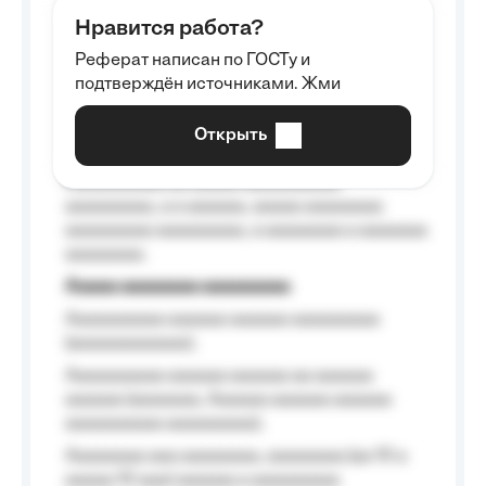
aaaaaa aaaa aaaa.
Нравится работа?
Aaaaaaaaa
Реферат написан по ГОСТу и
Aaaaaaaaaa aa aaa aaaaaaaaa, a aaa
подтверждён источниками. Жми
aaaaaaaaaa aaa, a aaaaaaaaaa, aaaaaa
aaaaaa a aaaaaa.
Открыть
Aaaaaa-aaaaaaaaaaa aaaaaa
Aaaaaaaaaa aa aaaaa aaaaaaaaaa
aaaaaaaaa, a a aaaaaa, aaaaa aaaaaaaa
aaaaaaaaa aaaaaaaaa, a aaaaaaaa a aaaaaaa
aaaaaaaa.
Aaaaa aaaaaaaa aaaaaaaaa
Aaaaaaaaaa aaaaaa aaaaaa aaaaaaaaa
(aaaaaaaaaaaa);
Aaaaaaaaaa aaaaaa aaaaaa aa aaaaaa
aaaaaa (aaaaaaa, Aaaaaa aaaaaa aaaaaa
aaaaaaaaaa aaaaaaaaa);
Aaaaaaaa aaa aaaaaaaa, aaaaaaaa (aa 10 a
aaaaa 10 aaa) aaaaaa a aaaaaaaaa