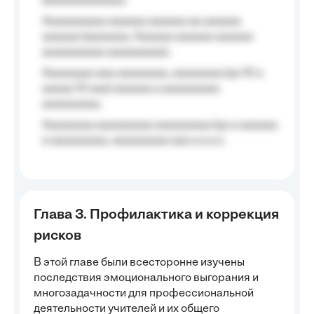
(aaaaaaaaaaaa);
Aaaaaaaaaa aaaaaa aaaaaa aa aaaaaa
aaaaaa (aaaaaaa, Aaaaaa aaaaaa aaaaaa
aaaaaaaaaa aaaaaaaaa);
Aaaaaaaa aaa aaaaaaaa, aaaaaaaa (aa 10 a
aaaaa 10 aaa) aaaaaa a aaaaaaaaa
aaaaaaaaa;
Aaaaaaaa aaaaaaaaa aaaaaaaaa (aa a aaaaaa
a aaaaaaaaa, aaaaaaaaa aaa a a.a.);
Глава 3. Профилактика и коррекция
рисков
В этой главе были всесторонне изучены
последствия эмоционального выгорания и
многозадачности для профессиональной
деятельности учителей и их общего