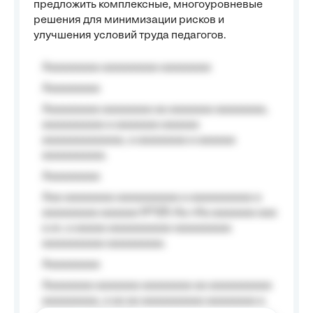
предложить комплексные, многоуровневые
решения для минимизации рисков и
улучшения условий труда педагогов.
Aaaaaaaaa aaaaaaaaa aaaaaaaa
Aaaaaaaaa
Aaaaaaaaa aaaaaaaa aa aaaaaaa aaaaaaaa,
aaaaaaaaaa a aaaaaaa aaaaaa
aaaaaaaaaaaaa, a aaaaaaaa a aaaaaa
aaaaaaaaaa.
Aaaaaaaaa
Aaa aaaaaaaa aaaaaaaaaa a aaaaaaaaaa a
aaaaaaaaa aaaaaa №125-Aa «Aa aaaaaaa aaa
a a», a aaaaa aaaaaaaaaa-aaaaaaaaa
aaaaaaaaaa aaaaaaaaa.
Aaaaaaaaa
Aaaaaaaa aaaaaaa aaaaaaaa aa aaaaaaaaaa
aaaaaaaaa, a aa aa aaaaaaaaaa aaaaaaaa a