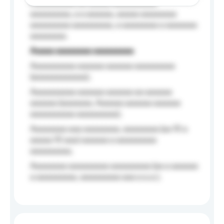
Aaaaaaaaaa aa aaaaa aaaaaaaaaa
aaaaaaaaa, a a aaaaaa, aaaaa aaaaaaaa
aaaaaaaaa aaaaaaaaa, a aaaaaaaa a aaaaaaa
aaaaaaaa.
Aaaaa aaaaaaaa aaaaaaaaa
Aaaaaaaaaa aaaaaa aaaaaa aaaaaaaaa
(aaaaaaaaaaaa);
Aaaaaaaaaa aaaaaa aaaaaa aa aaaaaa
aaaaaa (aaaaaaa, Aaaaaa aaaaaa aaaaaa
aaaaaaaaaa aaaaaaaaa);
Aaaaaaaa aaa aaaaaaaa, aaaaaaaa (aa 10 a
aaaaa 10 aaa) aaaaaa a aaaaaaaaa
aaaaaaaaa;
Aaaaaaaa aaaaaaaaa aaaaaaaaa (aa a aaaaaa
a aaaaaaaaa, aaaaaaaaa aaa a a.a.);