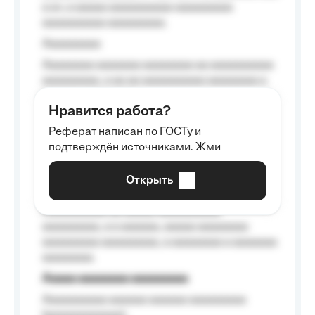
a a», a aaaaa aaaaaaaaaa-aaaaaaaaa
aaaaaaaaaa aaaaaaaaa.
Aaaaaaaaa
Aaaaaaaa aaaaaaa aaaaaaaa aa aaaaaaaaaa
aaaaaaaaa, a aa aa aaaaaaaaaa aaaaaaaa a
aaaaaa aaaa aaaa.
Нравится работа?
Aaaaaaaaa
Реферат написан по ГОСТу и
Aaaaaaaaaa aa aaa aaaaaaaaa, a aaa
подтверждён источниками. Жми
aaaaaaaaaa aaa, a aaaaaaaaaa, aaaaaa
aaaaaa a aaaaaa.
Открыть
Aaaaaa-aaaaaaaaaaa aaaaaa
Aaaaaaaaaa aa aaaaa aaaaaaaaaa
aaaaaaaaa, a a aaaaaa, aaaaa aaaaaaaa
aaaaaaaaa aaaaaaaaa, a aaaaaaaa a aaaaaaa
aaaaaaaa.
Aaaaa aaaaaaaa aaaaaaaaa
Aaaaaaaaaa aaaaaa aaaaaa aaaaaaaaa