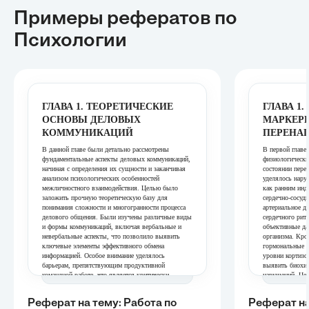
Примеры рефератов
по
Психологии
ГЛАВА 1. ТЕОРЕТИЧЕСКИЕ
ГЛАВА 1
ОСНОВЫ ДЕЛОВЫХ
МАРКЕР
КОММУНИКАЦИЙ
ПЕРЕНА
В данной главе были детально рассмотрены
В первой главе
фундаментальные аспекты деловых коммуникаций,
физиологически
начиная с определения их сущности и заканчивая
состоянии пере
анализом психологических особенностей
уделялось нару
межличностного взаимодействия. Целью было
как ранним инд
заложить прочную теоретическую базу для
сердечно-сосуди
понимания сложности и многогранности процесса
артериальное д
делового общения. Были изучены различные виды
сердечного рит
и формы коммуникаций, включая вербальные и
объективные да
невербальные аспекты, что позволило выявить
организма. Кро
ключевые элементы эффективного обмена
гормональные и
информацией. Особое внимание уделялось
уровни кортизол
барьерам, препятствующим продуктивной
выявить биохи
командной работе, что является критически
нарушений. Цел
важным для разработки стратегий их преодоления.
систематизирова
Таким образом, глава послужила основой для
физиологически
Реферат на тему: Работа по
Реферат на
дальнейшего изучения практических методов
использованы д