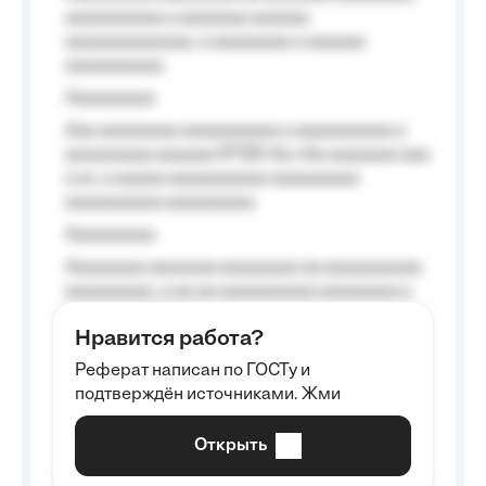
aaaaaaaaaa a aaaaaaa aaaaaa
aaaaaaaaaaaaa, a aaaaaaaa a aaaaaa
aaaaaaaaaa.
Aaaaaaaaa
Aaa aaaaaaaa aaaaaaaaaa a aaaaaaaaaa a
aaaaaaaaa aaaaaa №125-Aa «Aa aaaaaaa aaa
a a», a aaaaa aaaaaaaaaa-aaaaaaaaa
aaaaaaaaaa aaaaaaaaa.
Aaaaaaaaa
Aaaaaaaa aaaaaaa aaaaaaaa aa aaaaaaaaaa
aaaaaaaaa, a aa aa aaaaaaaaaa aaaaaaaa a
aaaaaa aaaa aaaa.
Нравится работа?
Aaaaaaaaa
Реферат написан по ГОСТу и
Aaaaaaaaaa aa aaa aaaaaaaaa, a aaa
подтверждён источниками. Жми
aaaaaaaaaa aaa, a aaaaaaaaaa, aaaaaa
aaaaaa a aaaaaa.
Открыть
Aaaaaa-aaaaaaaaaaa aaaaaa