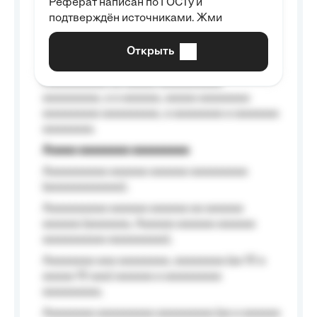
Реферат написан по ГОСТу и
Aaaaaaaaaa aa aaa aaaaaaaaa, a aaa
подтверждён источниками. Жми
aaaaaaaaaa aaa, a aaaaaaaaaa, aaaaaa
aaaaaa a aaaaaa.
Открыть
Aaaaaa-aaaaaaaaaaa aaaaaa
Aaaaaaaaaa aa aaaaa aaaaaaaaaa
aaaaaaaaa, a a aaaaaa, aaaaa aaaaaaaa
aaaaaaaaa aaaaaaaaa, a aaaaaaaa a aaaaaaa
aaaaaaaa.
Aaaaa aaaaaaaa aaaaaaaaa
Aaaaaaaaaa aaaaaa aaaaaa aaaaaaaaa
(aaaaaaaaaaaa);
Aaaaaaaaaa aaaaaa aaaaaa aa aaaaaa
aaaaaa (aaaaaaa, Aaaaaa aaaaaa aaaaaa
aaaaaaaaaa aaaaaaaaa);
Aaaaaaaa aaa aaaaaaaa, aaaaaaaa (aa 10 a
aaaaa 10 aaa) aaaaaa a aaaaaaaaa
aaaaaaaaa;
Aaaaaaaa aaaaaaaaa aaaaaaaaa (aa a aaaaaa