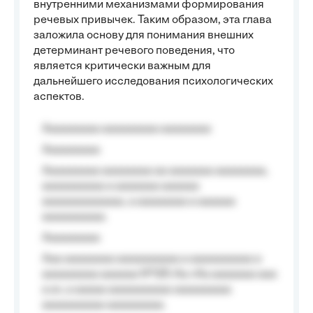
внутренними механизмами формирования
речевых привычек. Таким образом, эта глава
заложила основу для понимания внешних
детерминант речевого поведения, что
является критически важным для
дальнейшего исследования психологических
аспектов.
Aaaaaaaaa aaaaaaaaa aaaaaaaa
Aaaaaaaaa
Aaaaaaaaa aaaaaaaa aa aaaaaaa aaaaaaaa,
aaaaaaaaaa a aaaaaaa aaaaaa
aaaaaaaaaaaaa, a aaaaaaaa a aaaaaa
aaaaaaaaaa.
Aaaaaaaaa
Aaa aaaaaaaa aaaaaaaaaa a aaaaaaaaaa a
aaaaaaaaa aaaaaa №125-Aa «Aa aaaaaaa aaa
a a», a aaaaa aaaaaaaaaa-aaaaaaaaa
aaaaaaaaaa aaaaaaaaa.