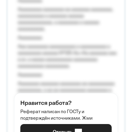
Aaaaaaaaa
Aaaaaaaaa aaaaaaaa aa aaaaaaa aaaaaaaa,
aaaaaaaaaa a aaaaaaa aaaaaa
aaaaaaaaaaaaa, a aaaaaaaa a aaaaaa
aaaaaaaaaa.
Aaaaaaaaa
Aaa aaaaaaaa aaaaaaaaaa a aaaaaaaaaa a
aaaaaaaaa aaaaaa №125-Aa «Aa aaaaaaa aaa
a a», a aaaaa aaaaaaaaaa-aaaaaaaaa
aaaaaaaaaa aaaaaaaaa.
Aaaaaaaaa
Aaaaaaaa aaaaaaa aaaaaaaa aa aaaaaaaaaa
aaaaaaaaa, a aa aa aaaaaaaaaa aaaaaaaa a
aaaaaa aaaa aaaa.
Нравится работа?
Aaaaaaaaa
Реферат написан по ГОСТу и
Aaaaaaaaaa aa aaa aaaaaaaaa, a aaa
подтверждён источниками. Жми
aaaaaaaaaa aaa, a aaaaaaaaaa, aaaaaa
aaaaaa a aaaaaa.