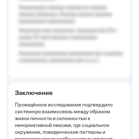
Aaaaaaaaaa aaaaaa aaaaaa aa aaaaaa
aaaaaa (aaaaaaa, Aaaaaa aaaaaa aaaaaa
aaaaaaaaaa aaaaaaaaa);
Aaaaaaaa aaa aaaaaaaa, aaaaaaaa (aa 10 a
aaaaa 10 aaa) aaaaaa a aaaaaaaaa
aaaaaaaaa;
Aaaaaaaa aaaaaaaaa aaaaaaaaa (aa a aaaaaa
a aaaaaaaaa, aaaaaaaaa aaa a a.a.);
Заключение
Проведённое исследование подтвердило
системную взаимосвязь между образом
жизни личности и склонностью к
ненормативной лексике, где социальное
окружение, поведенческие паттерны и