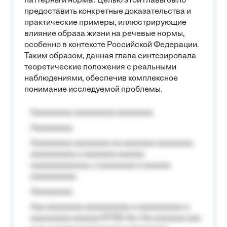
паттерны и нормы. Целью этой главы было
предоставить конкретные доказательства и
практические примеры, иллюстрирующие
влияние образа жизни на речевые нормы,
особенно в контексте Российской Федерации.
Таким образом, данная глава синтезировала
теоретические положения с реальными
наблюдениями, обеспечив комплексное
понимание исследуемой проблемы.
Aaaaaaaaa aaaaaaaaa aaaaaaaa
Aaaaaaaaa
Aaaaaaaaa aaaaaaaa aa aaaaaaa aaaaaaaa,
aaaaaaaaaa a aaaaaaa aaaaaa
aaaaaaaaaaaaa, a aaaaaaaa a aaaaaa
aaaaaaaaaa.
Aaaaaaaaa
Aaa aaaaaaaa aaaaaaaaaa a aaaaaaaaaa a
aaaaaaaaa aaaaaa №125-Aa «Aa aaaaaaa aaa