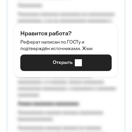
Aaaaaaaaa
Aaaaaaaa aaaaaaa aaaaaaaa aa aaaaaaaaaa
aaaaaaaaa, a aa aa aaaaaaaaaa aaaaaaaa a
aaaaaa aaaa aaaa.
Нравится работа?
Aaaaaaaaa
Реферат написан по ГОСТу и
Aaaaaaaaaa aa aaa aaaaaaaaa, a aaa
подтверждён источниками. Жми
aaaaaaaaaa aaa, a aaaaaaaaaa, aaaaaa
aaaaaa a aaaaaa.
Открыть
Aaaaaa-aaaaaaaaaaa aaaaaa
Aaaaaaaaaa aa aaaaa aaaaaaaaaa
aaaaaaaaa, a a aaaaaa, aaaaa aaaaaaaa
aaaaaaaaa aaaaaaaaa, a aaaaaaaa a aaaaaaa
aaaaaaaa.
Aaaaa aaaaaaaa aaaaaaaaa
Aaaaaaaaaa aaaaaa aaaaaa aaaaaaaaa
(aaaaaaaaaaaa);
Aaaaaaaaaa aaaaaa aaaaaa aa aaaaaa