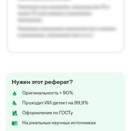
Aaaaaaaa aaa aaaaaaaa, aaaaaaaa (aa 10 a
aaaaa 10 aaa) aaaaaa a aaaaaaaaa
aaaaaaaaa;
Aaaaaaaa aaaaaaaaa aaaaaaaaa (aa a aaaaaa
a aaaaaaaaa, aaaaaaaaa aaa a a.a.);
Нужен этот реферат?
Оригинальность > 90%
Проходит ИИ-детект на 99,9%
Оформление по ГОСТу
На реальных научных источниках