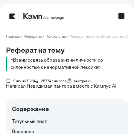
/ех.
Главная
Рефераты
Психология
Реферат на тему: Взаимосвязь образа
Реферат на тему
«Взаимосвязь образа жизни личности со
склонностью к ненормативной лексике»
9 июня 2026
25774 символа
14 страниц
Написал Невидимая пантера вместе с Кампус AI
Содержание
Титульный лист
Введение