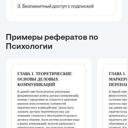
3. Безлимитный доступ с подпиской
Примеры рефератов
по
Психологии
ГЛАВА 1. ТЕОРЕТИЧЕСКИЕ
ГЛАВА 1
ОСНОВЫ ДЕЛОВЫХ
МАРКЕР
КОММУНИКАЦИЙ
ПЕРЕНА
В данной главе были детально рассмотрены
В первой главе
фундаментальные аспекты деловых коммуникаций,
физиологически
начиная с определения их сущности и заканчивая
состоянии пере
анализом психологических особенностей
уделялось нару
межличностного взаимодействия. Целью было
как ранним инд
заложить прочную теоретическую базу для
сердечно-сосуди
понимания сложности и многогранности процесса
артериальное д
делового общения. Были изучены различные виды
сердечного рит
и формы коммуникаций, включая вербальные и
объективные да
невербальные аспекты, что позволило выявить
организма. Кро