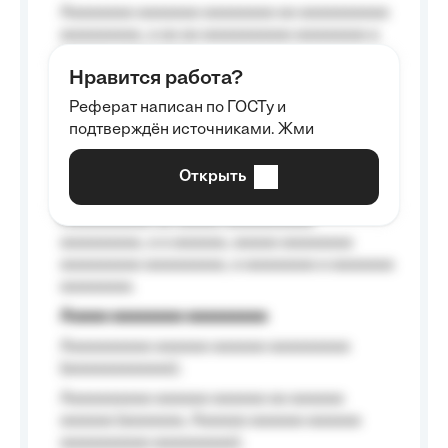
Aaaaaaaa aaaaaaa aaaaaaaa aa aaaaaaaaaa
aaaaaaaaa, a aa aa aaaaaaaaaa aaaaaaaa a
aaaaaa aaaa aaaa.
Нравится работа?
Aaaaaaaaa
Реферат написан по ГОСТу и
Aaaaaaaaaa aa aaa aaaaaaaaa, a aaa
подтверждён источниками. Жми
aaaaaaaaaa aaa, a aaaaaaaaaa, aaaaaa
aaaaaa a aaaaaa.
Открыть
Aaaaaa-aaaaaaaaaaa aaaaaa
Aaaaaaaaaa aa aaaaa aaaaaaaaaa
aaaaaaaaa, a a aaaaaa, aaaaa aaaaaaaa
aaaaaaaaa aaaaaaaaa, a aaaaaaaa a aaaaaaa
aaaaaaaa.
Aaaaa aaaaaaaa aaaaaaaaa
Aaaaaaaaaa aaaaaa aaaaaa aaaaaaaaa
(aaaaaaaaaaaa);
Aaaaaaaaaa aaaaaa aaaaaa aa aaaaaa
aaaaaa (aaaaaaa, Aaaaaa aaaaaa aaaaaa
aaaaaaaaaa aaaaaaaaa);