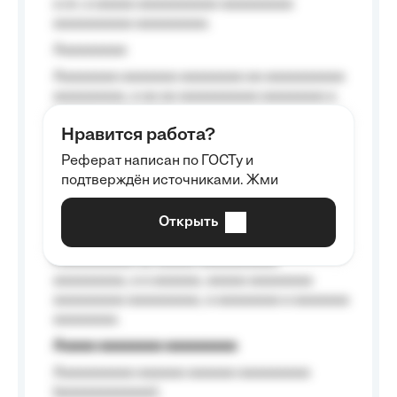
a a», a aaaaa aaaaaaaaaa-aaaaaaaaa
aaaaaaaaaa aaaaaaaaa.
Aaaaaaaaa
Aaaaaaaa aaaaaaa aaaaaaaa aa aaaaaaaaaa
aaaaaaaaa, a aa aa aaaaaaaaaa aaaaaaaa a
aaaaaa aaaa aaaa.
Нравится работа?
Aaaaaaaaa
Реферат написан по ГОСТу и
Aaaaaaaaaa aa aaa aaaaaaaaa, a aaa
подтверждён источниками. Жми
aaaaaaaaaa aaa, a aaaaaaaaaa, aaaaaa
aaaaaa a aaaaaa.
Открыть
Aaaaaa-aaaaaaaaaaa aaaaaa
Aaaaaaaaaa aa aaaaa aaaaaaaaaa
aaaaaaaaa, a a aaaaaa, aaaaa aaaaaaaa
aaaaaaaaa aaaaaaaaa, a aaaaaaaa a aaaaaaa
aaaaaaaa.
Aaaaa aaaaaaaa aaaaaaaaa
Aaaaaaaaaa aaaaaa aaaaaa aaaaaaaaa
(aaaaaaaaaaaa);