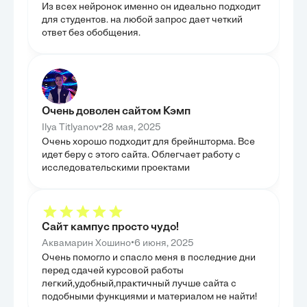
социально-психологического тренинга.
концентрации, 
Из всех нейронок именно он идеально подходит
решений, что п
для студентов. на любой запрос дает четкий
перетренирован
деятельность. Ц
ответ без обобщения.
чтобы системати
психологически
инструменты дл
воздействия на
ГЛАВА 3
ПРОФИЛ
СОСТОЯ
Очень доволен сайтом Кэмп
•
В данной главе
Ilya Titlyanov
28 мая, 2025
методы диагнос
Очень хорошо подходит для брейншторма. Все
профилактики с
идет беру с этого сайта. Облегчает работу с
перетренирован
самодиагностик
исследовательскими проектами
позволяют чело
свое состояние 
организма, что
предотвращени
изучены объект
включающие фи
Сайт кампус просто чудо!
психологически
более точные и
•
Аквамарин Хошино
6 июня, 2025
профессиональн
Очень помогло и спасло меня в последние дни
главы стало пр
перед сдачей курсовой работы
профилактики,
нагрузок, адекв
легкий,удобный,практичный лучше сайта с
эффективное уп
подобными функциями и материалом не найти!
не только пред