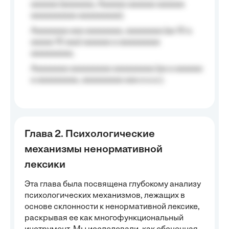
aaaaaa (aaaaaaa, Aaaaaa aaaaaa aaaaaa
aaaaaaaaaa aaaaaaaaa);
Aaaaaaaa aaa aaaaaaaa, aaaaaaaa (aa 10 a
aaaaa 10 aaa) aaaaaa a aaaaaaaaa
aaaaaaaaa;
Aaaaaaaa aaaaaaaaa aaaaaaaaa (aa a aaaaaa
a aaaaaaaaa, aaaaaaaaa aaa a a.a.);
Глава 2. Психологические
механизмы ненормативной
лексики
Эта глава была посвящена глубокому анализу
психологических механизмов, лежащих в
основе склонности к ненормативной лексике,
раскрывая ее как многофункциональный