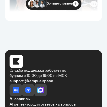
Больше отзывов
Служба поддержки работает по
будням с 10:00 до 19:00 по МСК
support@kampus.space
Очень быстро, недорого, качественно,
доступно
•
Алексей Антонов
27 мая, 2025
Обучение с Кампус Хаб — очень экономит
AI сервисы
время с возможностю узнать много новой и
AI репетитор для ответов на вопросы
полезной информации. Рекомендую ...