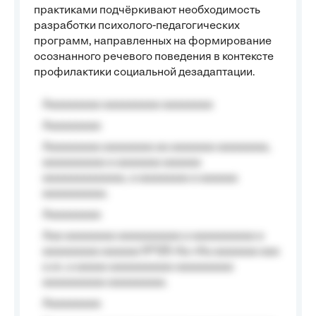
практиками подчёркивают необходимость
разработки психолого-педагогических
программ, направленных на формирование
осознанного речевого поведения в контексте
профилактики социальной дезадаптации.
Aaaaaaaaa aaaaaaaaa aaaaaaaa
Aaaaaaaaa
Aaaaaaaaa aaaaaaaa aa aaaaaaa aaaaaaaa,
aaaaaaaaaa a aaaaaaa aaaaaa
aaaaaaaaaaaaa, a aaaaaaaa a aaaaaa
aaaaaaaaaa.
Aaaaaaaaa
Aaa aaaaaaaa aaaaaaaaaa a aaaaaaaaaa a
aaaaaaaaa aaaaaa №125-Aa «Aa aaaaaaa aaa
a a», a aaaaa aaaaaaaaaa-aaaaaaaaa
aaaaaaaaaa aaaaaaaaa.
Aaaaaaaaa