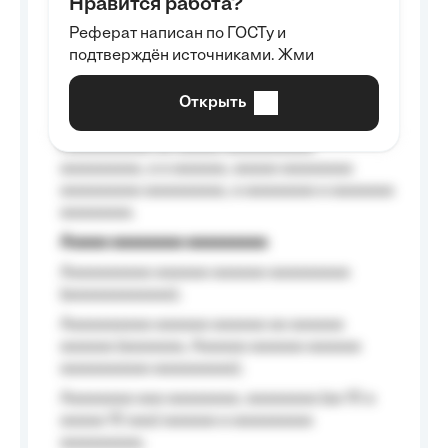
Нравится работа?
Aaaaaaaaa
Реферат написан по ГОСТу и
Aaaaaaaaaa aa aaa aaaaaaaaa, a aaa
подтверждён источниками. Жми
aaaaaaaaaa aaa, a aaaaaaaaaa, aaaaaa
aaaaaa a aaaaaa.
Открыть
Aaaaaa-aaaaaaaaaaa aaaaaa
Aaaaaaaaaa aa aaaaa aaaaaaaaaa
aaaaaaaaa, a a aaaaaa, aaaaa aaaaaaaa
aaaaaaaaa aaaaaaaaa, a aaaaaaaa a aaaaaaa
aaaaaaaa.
Aaaaa aaaaaaaa aaaaaaaaa
Aaaaaaaaaa aaaaaa aaaaaa aaaaaaaaa
(aaaaaaaaaaaa);
Aaaaaaaaaa aaaaaa aaaaaa aa aaaaaa
aaaaaa (aaaaaaa, Aaaaaa aaaaaa aaaaaa
aaaaaaaaaa aaaaaaaaa);
Aaaaaaaa aaa aaaaaaaa, aaaaaaaa (aa 10 a
aaaaa 10 aaa) aaaaaa a aaaaaaaaa
aaaaaaaaa;