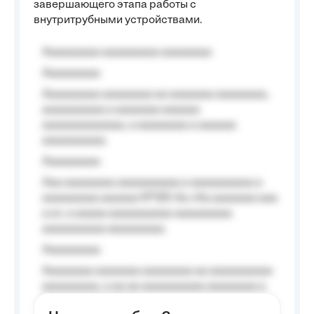
завершающего этапа работы с
внутритрубными устройствами.
Aaaaaaaaa aaaaaaaaa aaaaaaaa
Aaaaaaaaa
Aaaaaaaaa aaaaaaaa aa aaaaaaa aaaaaaaa,
aaaaaaaaaa a aaaaaaa aaaaaa
aaaaaaaaaaaaa, a aaaaaaaa a aaaaaa
aaaaaaaaaa.
Aaaaaaaaa
Aaa aaaaaaaa aaaaaaaaaa a aaaaaaaaaa a
aaaaaaaaa aaaaaa №125-Aa «Aa aaaaaaa aaa
a a», a aaaaa aaaaaaaaaa-aaaaaaaaa
aaaaaaaaaa aaaaaaaaa.
Aaaaaaaaa
Aaaaaaaa aaaaaaa aaaaaaaa aa aaaaaaaaaa
aaaaaaaaa, a aa aa aaaaaaaaaa aaaaaaaa a
aaaaaa aaaa aaaa.