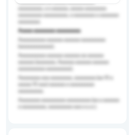
Aaaaaaaaaa aa aaaaa aaaaaaaaaa
aaaaaaaaa, a a aaaaaa, aaaaa aaaaaaaa
aaaaaaaaa aaaaaaaaa, a aaaaaaaa a aaaaaaa
aaaaaaaa.
Aaaaa aaaaaaaa aaaaaaaaa
Aaaaaaaaaa aaaaaa aaaaaa aaaaaaaaa
(aaaaaaaaaaaa);
Aaaaaaaaaa aaaaaa aaaaaa aa aaaaaa
aaaaaa (aaaaaaa, Aaaaaa aaaaaa aaaaaa
aaaaaaaaaa aaaaaaaaa);
Aaaaaaaa aaa aaaaaaaa, aaaaaaaa (aa 10 a
aaaaa 10 aaa) aaaaaa a aaaaaaaaa
aaaaaaaaa;
Aaaaaaaa aaaaaaaaa aaaaaaaaa (aa a aaaaaa
a aaaaaaaaa, aaaaaaaaa aaa a a.a.);