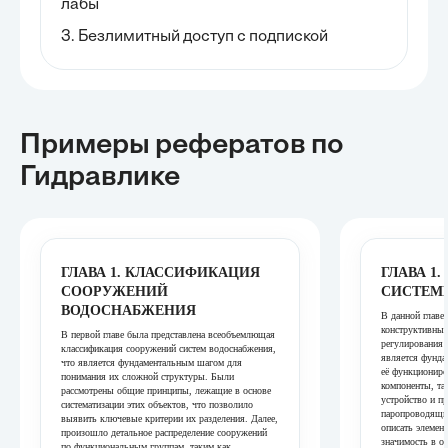
лабы
3. Безлимитный доступ с подпиской
Примеры рефератов
по
Гидравлике
ГЛАВА 1. КЛАССИФИКАЦИЯ
ГЛАВА 1
СООРУЖЕНИЙ
СИСТЕМ
ВОДОСНАБЖЕНИЯ
В данной главе
конструктивных
В первой главе была представлена всеобъемлющая
регулирования 
классификация сооружений систем водоснабжения,
является фунд
что является фундаментальным шагом для
её функционир
понимания их сложной структуры. Были
компоненты, та
рассмотрены общие принципы, лежащие в основе
устройство и п
систематизации этих объектов, что позволило
паропроводящих
выявить ключевые критерии их разделения. Далее,
описать элемен
произошло детальное распределение сооружений
значимость в о
по функциональным группам, таким как