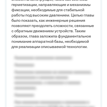
герметизации, направляющие и механизмы
фиксации, необходимые для стабильной
работы под высоким давлением. Целью главы
было показать, как инженерные решения
позволяют преодолеть сложности, связанные
с обратным движением устройств. Таким
образом, глава заложила фундаментальное
понимание аппаратной базы, необходимой
для реализации описываемой технологии.
Aaaaaaaaa aaaaaaaaa aaaaaaaa
Aaaaaaaaa
Aaaaaaaaa aaaaaaaa aa aaaaaaa aaaaaaaa,
aaaaaaaaaa a aaaaaaa aaaaaa
aaaaaaaaaaaaa, a aaaaaaaa a aaaaaa
aaaaaaaaaa.
Aaaaaaaaa
Aaa aaaaaaaa aaaaaaaaaa a aaaaaaaaaa a