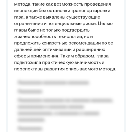
метода, такие как возможность проведения
инспекции без остановки транспортировки
газа, а также выявлены существующие
ограничения и потенциальные риски. Целью
главы было не только подтвердить
жизнеспособность технологии, но и
предложить конкретные рекомендации по ее
дальнейшей оптимизации и расширению
сферы применения. Таким образом, глава
подытожила практическую значимость и
перспективы развития описываемого метода.
Aaaaaaaaa aaaaaaaaa aaaaaaaa
Aaaaaaaaa
Aaaaaaaaa aaaaaaaa aa aaaaaaa aaaaaaaa,
aaaaaaaaaa a aaaaaaa aaaaaa
aaaaaaaaaaaaa, a aaaaaaaa a aaaaaa
aaaaaaaaaa.
Aaaaaaaaa