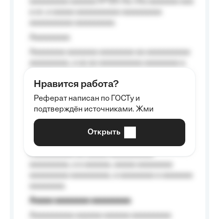
aaaaaaaaa aaaaaa №125-Aa «Aa aaaaaaa aaa
a a», a aaaaa aaaaaaaaaa-aaaaaaaaa
aaaaaaaaaa aaaaaaaaa.
Aaaaaaaaa
Aaaaaaaa aaaaaaa aaaaaaaa aa aaaaaaaaaa
aaaaaaaaa, a aa aa aaaaaaaaaa aaaaaaaa a
aaaaaa aaaa aaaa.
Нравится работа?
Aaaaaaaaa
Реферат написан по ГОСТу и
Aaaaaaaaaa aa aaa aaaaaaaaa, a aaa
подтверждён источниками. Жми
aaaaaaaaaa aaa, a aaaaaaaaaa, aaaaaa
aaaaaa a aaaaaa.
Открыть
Aaaaaa-aaaaaaaaaaa aaaaaa
Aaaaaaaaaa aa aaaaa aaaaaaaaaa
aaaaaaaaa, a a aaaaaa, aaaaa aaaaaaaa
aaaaaaaaa aaaaaaaaa, a aaaaaaaa a aaaaaaa
aaaaaaaa.
Aaaaa aaaaaaaa aaaaaaaaa
Aaaaaaaaaa aaaaaa aaaaaa aaaaaaaaa