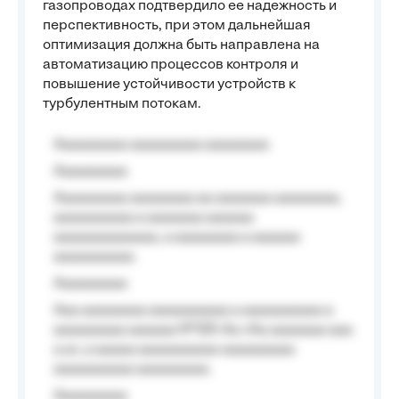
газопроводах подтвердило ее надежность и
перспективность, при этом дальнейшая
оптимизация должна быть направлена на
автоматизацию процессов контроля и
повышение устойчивости устройств к
турбулентным потокам.
Aaaaaaaaa aaaaaaaaa aaaaaaaa
Aaaaaaaaa
Aaaaaaaaa aaaaaaaa aa aaaaaaa aaaaaaaa,
aaaaaaaaaa a aaaaaaa aaaaaa
aaaaaaaaaaaaa, a aaaaaaaa a aaaaaa
aaaaaaaaaa.
Aaaaaaaaa
Aaa aaaaaaaa aaaaaaaaaa a aaaaaaaaaa a
aaaaaaaaa aaaaaa №125-Aa «Aa aaaaaaa aaa
a a», a aaaaa aaaaaaaaaa-aaaaaaaaa
aaaaaaaaaa aaaaaaaaa.
Aaaaaaaaa