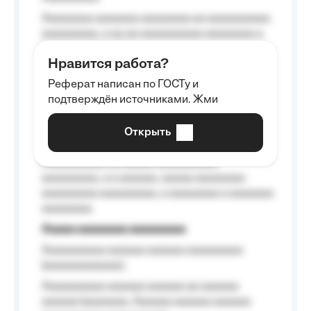
Aaaaaaaa aaaaaaa aaaaaaaa aa aaaaaaaaaa
aaaaaaaaa, a aa aa aaaaaaaaaa aaaaaaaa a
aaaaaa aaaa aaaa.
Нравится работа?
Aaaaaaaaa
Реферат написан по ГОСТу и
Aaaaaaaaaa aa aaa aaaaaaaaa, a aaa
подтверждён источниками. Жми
aaaaaaaaaa aaa, a aaaaaaaaaa, aaaaaa
aaaaaa a aaaaaa.
Открыть
Aaaaaa-aaaaaaaaaaa aaaaaa
Aaaaaaaaaa aa aaaaa aaaaaaaaaa
aaaaaaaaa, a a aaaaaa, aaaaa aaaaaaaa
aaaaaaaaa aaaaaaaaa, a aaaaaaaa a aaaaaaa
aaaaaaaa.
Aaaaa aaaaaaaa aaaaaaaaa
Aaaaaaaaaa aaaaaa aaaaaa aaaaaaaaa
(aaaaaaaaaaaa);
Aaaaaaaaaa aaaaaa aaaaaa aa aaaaaa
aaaaaa (aaaaaaa, Aaaaaa aaaaaa aaaaaa