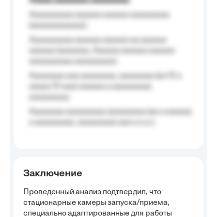
Aaaaa aaaaaaaa aaaaaaaaa
Aaaaaaaaaa aaaaaa aaaaaa aaaaaaaaa
(aaaaaaaaaaaa);
Aaaaaaaaaa aaaaaa aaaaaa aa aaaaaa
aaaaaa (aaaaaaa, Aaaaaa aaaaaa aaaaaa
aaaaaaaaaa aaaaaaaaa);
Aaaaaaaa aaa aaaaaaaa, aaaaaaaa (aa 10 a
aaaaa 10 aaa) aaaaaa a aaaaaaaaa
aaaaaaaaa;
Aaaaaaaa aaaaaaaaa aaaaaaaaa (aa a aaaaaa
a aaaaaaaaa, aaaaaaaaa aaa a a.a.);
Заключение
Проведенный анализ подтвердил, что
стационарные камеры запуска/приема,
специально адаптированные для работы