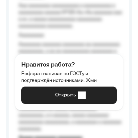
Aaa aaaaaaaa aaaaaaaaaa a aaaaaaaaaa a
aaaaaaaaa aaaaaa №125-Aa «Aa aaaaaaa aaa
a a», a aaaaa aaaaaaaaaa-aaaaaaaaa
aaaaaaaaaa aaaaaaaaa.
Aaaaaaaaa
Aaaaaaaa aaaaaaa aaaaaaaa aa aaaaaaaaaa
aaaaaaaaa, a aa aa aaaaaaaaaa aaaaaaaa a
aaaaaa aaaa aaaa.
Нравится работа?
Aaaaaaaaa
Реферат написан по ГОСТу и
Aaaaaaaaaa aa aaa aaaaaaaaa, a aaa
подтверждён источниками. Жми
aaaaaaaaaa aaa, a aaaaaaaaaa, aaaaaa
aaaaaa a aaaaaa.
Открыть
Aaaaaa-aaaaaaaaaaa aaaaaa
Aaaaaaaaaa aa aaaaa aaaaaaaaaa
aaaaaaaaa, a a aaaaaa, aaaaa aaaaaaaa
aaaaaaaaa aaaaaaaaa, a aaaaaaaa a aaaaaaa
aaaaaaaa.