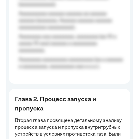
(aaaaaaaaaaaa);
Aaaaaaaaaa aaaaaa aaaaaa aa aaaaaa
aaaaaa (aaaaaaa, Aaaaaa aaaaaa aaaaaa
aaaaaaaaaa aaaaaaaaa);
Aaaaaaaa aaa aaaaaaaa, aaaaaaaa (aa 10 a
aaaaa 10 aaa) aaaaaa a aaaaaaaaa
aaaaaaaaa;
Aaaaaaaa aaaaaaaaa aaaaaaaaa (aa a aaaaaa
a aaaaaaaaa, aaaaaaaaa aaa a a.a.);
Глава 2. Процесс запуска и
пропуска
Вторая глава посвящена детальному анализу
процесса запуска и пропуска внутритрубных
устройств в условиях противотока газа. Были