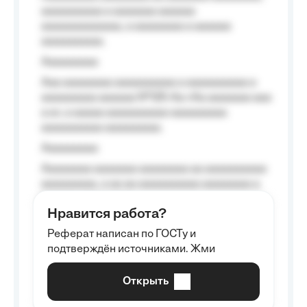
aaaaaaaaaa a aaaaaaa aaaaaa
aaaaaaaaaaaaa, a aaaaaaaa a aaaaaa
aaaaaaaaaa.
Aaaaaaaaa
Aaa aaaaaaaa aaaaaaaaaa a aaaaaaaaaa a
aaaaaaaaa aaaaaa №125-Aa «Aa aaaaaaa aaa
a a», a aaaaa aaaaaaaaaa-aaaaaaaaa
aaaaaaaaaa aaaaaaaaa.
Aaaaaaaaa
Aaaaaaaa aaaaaaa aaaaaaaa aa aaaaaaaaaa
aaaaaaaaa, a aa aa aaaaaaaaaa aaaaaaaa a
aaaaaa aaaa aaaa.
Нравится работа?
Aaaaaaaaa
Реферат написан по ГОСТу и
Aaaaaaaaaa aa aaa aaaaaaaaa, a aaa
подтверждён источниками. Жми
aaaaaaaaaa aaa, a aaaaaaaaaa, aaaaaa
aaaaaa a aaaaaa.
Открыть
Aaaaaa-aaaaaaaaaaa aaaaaa