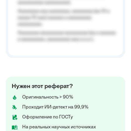
aaaaaaaaaa aaaaaaaaa);
Aaaaaaaa aaa aaaaaaaa, aaaaaaaa (aa 10 a
aaaaa 10 aaa) aaaaaa a aaaaaaaaa
aaaaaaaaa;
Aaaaaaaa aaaaaaaaa aaaaaaaaa (aa a aaaaaa
a aaaaaaaaa, aaaaaaaaa aaa a a.a.);
Нужен этот реферат?
Оригинальность > 90%
Проходит ИИ-детект на 99,9%
Оформление по ГОСТу
На реальных научных источниках