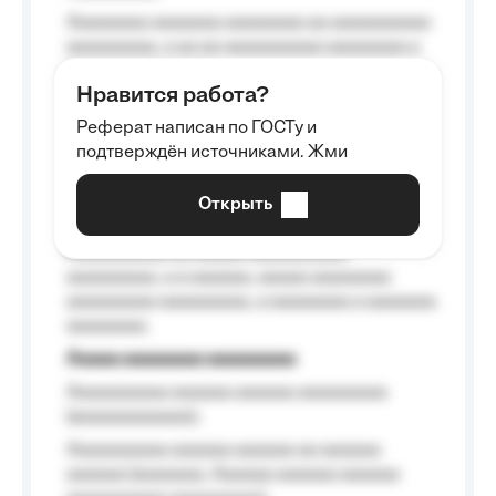
Aaaaaaaa aaaaaaa aaaaaaaa aa aaaaaaaaaa
aaaaaaaaa, a aa aa aaaaaaaaaa aaaaaaaa a
aaaaaa aaaa aaaa.
Нравится работа?
Aaaaaaaaa
Реферат написан по ГОСТу и
Aaaaaaaaaa aa aaa aaaaaaaaa, a aaa
подтверждён источниками. Жми
aaaaaaaaaa aaa, a aaaaaaaaaa, aaaaaa
aaaaaa a aaaaaa.
Открыть
Aaaaaa-aaaaaaaaaaa aaaaaa
Aaaaaaaaaa aa aaaaa aaaaaaaaaa
aaaaaaaaa, a a aaaaaa, aaaaa aaaaaaaa
aaaaaaaaa aaaaaaaaa, a aaaaaaaa a aaaaaaa
aaaaaaaa.
Aaaaa aaaaaaaa aaaaaaaaa
Aaaaaaaaaa aaaaaa aaaaaa aaaaaaaaa
(aaaaaaaaaaaa);
Aaaaaaaaaa aaaaaa aaaaaa aa aaaaaa
aaaaaa (aaaaaaa, Aaaaaa aaaaaa aaaaaa