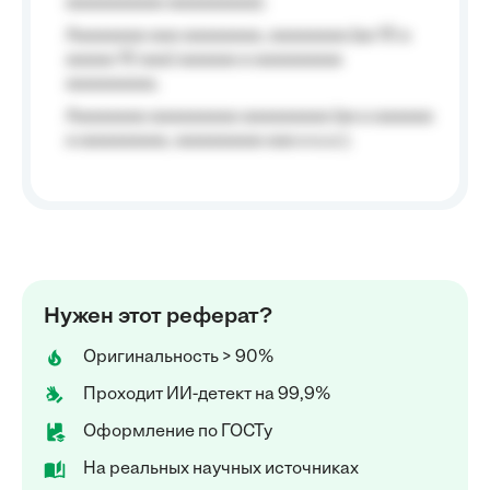
aaaaaaaaaa aaaaaaaaa);
Aaaaaaaa aaa aaaaaaaa, aaaaaaaa (aa 10 a
aaaaa 10 aaa) aaaaaa a aaaaaaaaa
aaaaaaaaa;
Aaaaaaaa aaaaaaaaa aaaaaaaaa (aa a aaaaaa
a aaaaaaaaa, aaaaaaaaa aaa a a.a.);
Нужен этот реферат?
Оригинальность > 90%
Проходит ИИ-детект на 99,9%
Оформление по ГОСТу
На реальных научных источниках