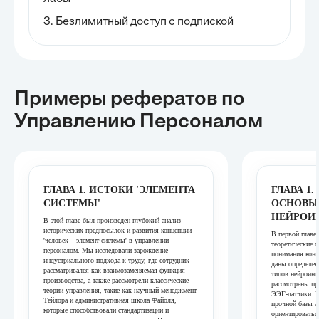
3. Безлимитный доступ с подпиской
Примеры рефератов
по
Управлению Персоналом
ГЛАВА 1. ИСТОКИ 'ЭЛЕМЕНТА
ГЛАВА 1
СИСТЕМЫ'
ОСНОВЫ
НЕЙРОИ
В этой главе был произведен глубокий анализ
исторических предпосылок и развития концепции
В первой главе
'человек – элемент системы' в управлении
теоретические 
персоналом. Мы исследовали зарождение
понимания конц
индустриального подхода к труду, где сотрудник
даны определен
рассматривался как взаимозаменяемая функция
типов нейроинт
производства, а также рассмотрели классические
рассмотрены пр
теории управления, такие как научный менеджмент
ЭЭГ-датчики. Ц
Тейлора и административная школа Файоля,
прочной базы з
которые способствовали стандартизации и
ориентироватьс