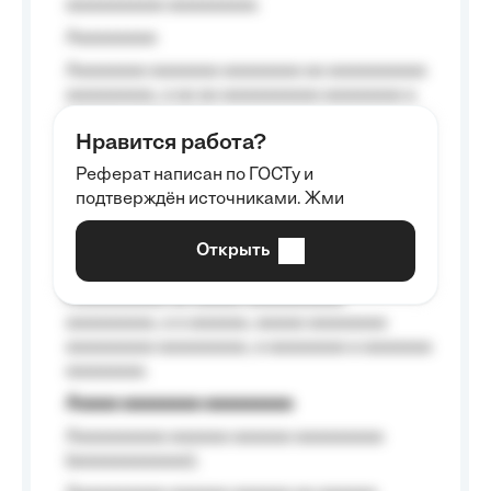
aaaaaaaaaa aaaaaaaaa.
Aaaaaaaaa
Aaaaaaaa aaaaaaa aaaaaaaa aa aaaaaaaaaa
aaaaaaaaa, a aa aa aaaaaaaaaa aaaaaaaa a
aaaaaa aaaa aaaa.
Нравится работа?
Aaaaaaaaa
Реферат написан по ГОСТу и
Aaaaaaaaaa aa aaa aaaaaaaaa, a aaa
подтверждён источниками. Жми
aaaaaaaaaa aaa, a aaaaaaaaaa, aaaaaa
aaaaaa a aaaaaa.
Открыть
Aaaaaa-aaaaaaaaaaa aaaaaa
Aaaaaaaaaa aa aaaaa aaaaaaaaaa
aaaaaaaaa, a a aaaaaa, aaaaa aaaaaaaa
aaaaaaaaa aaaaaaaaa, a aaaaaaaa a aaaaaaa
aaaaaaaa.
Aaaaa aaaaaaaa aaaaaaaaa
Aaaaaaaaaa aaaaaa aaaaaa aaaaaaaaa
(aaaaaaaaaaaa);