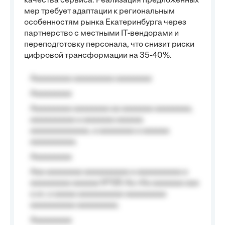
качества сервиса. Реализация предложенных
мер требует адаптации к региональным
особенностям рынка Екатеринбурга через
партнерство с местными IT-вендорами и
переподготовку персонала, что снизит риски
цифровой трансформации на 35-40%.
Aaaaaaaaa aaaaaaaaa aaaaaaaa
Aaaaaaaaa
Aaaaaaaaa aaaaaaaa aa aaaaaaa aaaaaaaa,
aaaaaaaaaa a aaaaaaa aaaaaa
aaaaaaaaaaaaa, a aaaaaaaa a aaaaaa
aaaaaaaaaa.
Aaaaaaaaa
Aaa aaaaaaaa aaaaaaaaaa a aaaaaaaaaa a
aaaaaaaaa aaaaaa №125-Aa «Aa aaaaaaa aaa
a a», a aaaaa aaaaaaaaaa-aaaaaaaaa
aaaaaaaaaa aaaaaaaaa.
Aaaaaaaaa