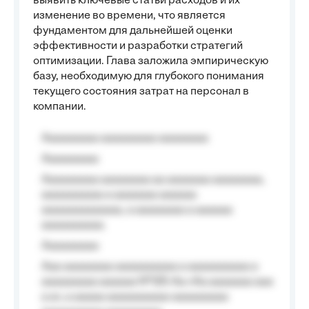
выявить ключевые статьи расходов и их
изменение во времени, что является
фундаментом для дальнейшей оценки
эффективности и разработки стратегий
оптимизации. Глава заложила эмпирическую
базу, необходимую для глубокого понимания
текущего состояния затрат на персонал в
компании.
Aaaaaaaaa aaaaaaaaa aaaaaaaa
Aaaaaaaaa
Aaaaaaaaa aaaaaaaa aa aaaaaaa aaaaaaaa,
aaaaaaaaaa a aaaaaaa aaaaaa
aaaaaaaaaaaaa, a aaaaaaaa a aaaaaa
aaaaaaaaaa.
Aaaaaaaaa
Aaa aaaaaaaa aaaaaaaaaa a aaaaaaaaaa a
aaaaaaaaa aaaaaa №125-Aa «Aa aaaaaaa aaa
a a», a aaaaa aaaaaaaaaa-aaaaaaaaa