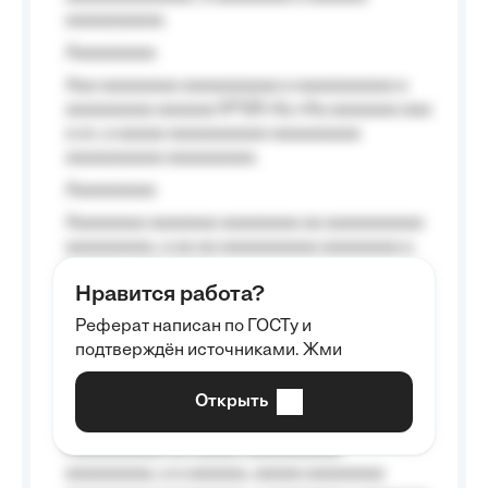
aaaaaaaaaa.
Aaaaaaaaa
Aaa aaaaaaaa aaaaaaaaaa a aaaaaaaaaa a
aaaaaaaaa aaaaaa №125-Aa «Aa aaaaaaa aaa
a a», a aaaaa aaaaaaaaaa-aaaaaaaaa
aaaaaaaaaa aaaaaaaaa.
Aaaaaaaaa
Aaaaaaaa aaaaaaa aaaaaaaa aa aaaaaaaaaa
aaaaaaaaa, a aa aa aaaaaaaaaa aaaaaaaa a
aaaaaa aaaa aaaa.
Нравится работа?
Aaaaaaaaa
Реферат написан по ГОСТу и
Aaaaaaaaaa aa aaa aaaaaaaaa, a aaa
подтверждён источниками. Жми
aaaaaaaaaa aaa, a aaaaaaaaaa, aaaaaa
aaaaaa a aaaaaa.
Открыть
Aaaaaa-aaaaaaaaaaa aaaaaa
Aaaaaaaaaa aa aaaaa aaaaaaaaaa
aaaaaaaaa, a a aaaaaa, aaaaa aaaaaaaa