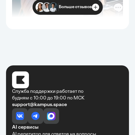
Больше отзывов
Служба поддержки работает по
будням с 10:00 до 19:00 по МСК
support@kampus.space
Очень быстро, недорого, качественно,
доступно
•
Алексей Антонов
27 мая, 2025
Обучение с Кампус Хаб — очень экономит
AI сервисы
время с возможностю узнать много новой и
AI репетитор для ответов на вопросы