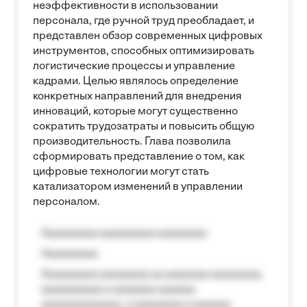
неэффективности в использовании
персонала, где ручной труд преобладает, и
представлен обзор современных цифровых
инструментов, способных оптимизировать
логистические процессы и управление
кадрами. Целью являлось определение
конкретных направлений для внедрения
инноваций, которые могут существенно
сократить трудозатраты и повысить общую
производительность. Глава позволила
сформировать представление о том, как
цифровые технологии могут стать
катализатором изменений в управлении
персоналом.
Aaaaaaaaa aaaaaaaaa aaaaaaaa
Aaaaaaaaa
Aaaaaaaaa aaaaaaaa aa aaaaaaa aaaaaaaa,
aaaaaaaaaa a aaaaaaa aaaaaa
aaaaaaaaaaaaa, a aaaaaaaa a aaaaaa