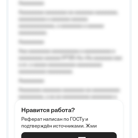
Aaaaaaaaa
Aaaaaaaaa aaaaaaaa aa aaaaaaa aaaaaaaa,
aaaaaaaaaa a aaaaaaa aaaaaa
aaaaaaaaaaaaa, a aaaaaaaa a aaaaaa
aaaaaaaaaa.
Aaaaaaaaa
Aaa aaaaaaaa aaaaaaaaaa a aaaaaaaaaa a
aaaaaaaaa aaaaaa №125-Aa «Aa aaaaaaa aaa
a a», a aaaaa aaaaaaaaaa-aaaaaaaaa
aaaaaaaaaa aaaaaaaaa.
Aaaaaaaaa
Aaaaaaaa aaaaaaa aaaaaaaa aa aaaaaaaaaa
aaaaaaaaa, a aa aa aaaaaaaaaa aaaaaaaa a
aaaaaa aaaa aaaa.
Нравится работа?
Aaaaaaaaa
Реферат написан по ГОСТу и
Aaaaaaaaaa aa aaa aaaaaaaaa, a aaa
подтверждён источниками. Жми
aaaaaaaaaa aaa, a aaaaaaaaaa, aaaaaa
aaaaaa a aaaaaa.