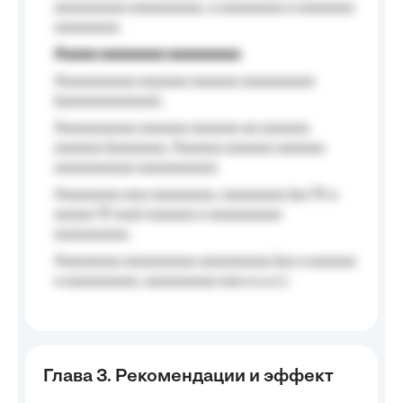
aaaaaaaaa aaaaaaaaa, a aaaaaaaa a aaaaaaa
aaaaaaaa.
Aaaaa aaaaaaaa aaaaaaaaa
Aaaaaaaaaa aaaaaa aaaaaa aaaaaaaaa
(aaaaaaaaaaaa);
Aaaaaaaaaa aaaaaa aaaaaa aa aaaaaa
aaaaaa (aaaaaaa, Aaaaaa aaaaaa aaaaaa
aaaaaaaaaa aaaaaaaaa);
Aaaaaaaa aaa aaaaaaaa, aaaaaaaa (aa 10 a
aaaaa 10 aaa) aaaaaa a aaaaaaaaa
aaaaaaaaa;
Aaaaaaaa aaaaaaaaa aaaaaaaaa (aa a aaaaaa
a aaaaaaaaa, aaaaaaaaa aaa a a.a.);
Глава 3. Рекомендации и эффект