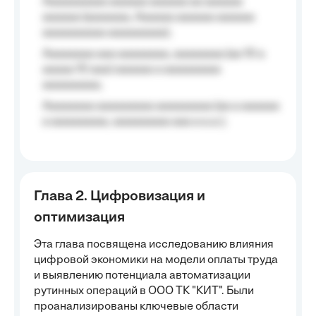
Aaaaaaaaaa aaaaaa aaaaaa aa aaaaaa
aaaaaa (aaaaaaa, Aaaaaa aaaaaa aaaaaa
aaaaaaaaaa aaaaaaaaa);
Aaaaaaaa aaa aaaaaaaa, aaaaaaaa (aa 10 a
aaaaa 10 aaa) aaaaaa a aaaaaaaaa
aaaaaaaaa;
Aaaaaaaa aaaaaaaaa aaaaaaaaa (aa a aaaaaa
a aaaaaaaaa, aaaaaaaaa aaa a a.a.);
Глава 2. Цифровизация и
оптимизация
Эта глава посвящена исследованию влияния
цифровой экономики на модели оплаты труда
и выявлению потенциала автоматизации
рутинных операций в ООО ТК "КИТ". Были
проанализированы ключевые области