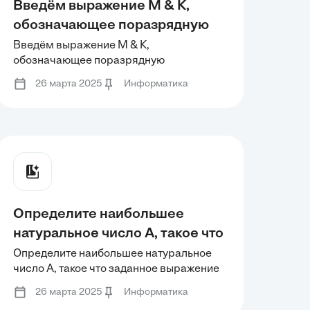
Введём выражение M & K,
обозначающее поразрядную
конъюнкцию M и K (логическое
Введём выражение M & K,
обозначающее поразрядную
«И» между соответствующими
конъюнкцию M и K (логическое «И»
битами двоичной записи).
26 марта 2025
Информатика
между соответствующими битами
Определите наименьшее
двоичной записи). Определите
натуральное число a, такое что
наименьшее натуральное число a, такое
что выражение
выражение
Определите наибольшее
натуральное число A, такое что
заданное выражение
Определите наибольшее натуральное
число A, такое что заданное выражение
тождественно истинно (то есть
тождественно истинно (то есть
принимает значение один) при
26 марта 2025
Информатика
принимает значение один) при любом