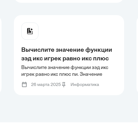
натурального числа А формула
натурального числа А формула
тождественно истинна?
тождественно истинна?
Вычислите значение функции
зэд икс игрек равно икс плюс
пи. Значение переменных x и y
Вычислите значение функции зэд икс
игрек равно икс плюс пи. Значение
задайте самостоятельно путем
переменных x и y задайте
ввода с клавиатуры.
26 марта 2025
Информатика
самостоятельно путем ввода с
клавиатуры.