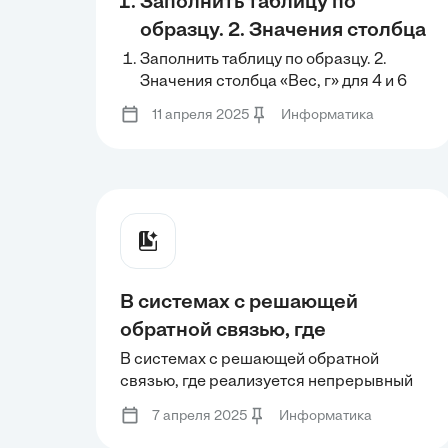
Заполнить таблицу по
образцу. 2. Значения столбца
«Вес, г» для 4 и 6
Заполнить таблицу по образцу. 2.
Значения столбца «Вес, г» для 4 и 6
наименований необходимо
наименований необходимо ввести
ввести вручную. 3.
11 апреля 2025
Информатика
вручную. 3. Определить общую
Определить общую
стоимость продуктов и процентный
стоимость продуктов и
состав.
процентный состав.
В системах с решающей
обратной связью, где
реализуется непрерывный
В системах с решающей обратной
связью, где реализуется непрерывный
автоматический запрос на
автоматический запрос на повторение и
повторение и концепция
7 апреля 2025
Информатика
концепция скользящих окон, найти
скользящих окон, найти время