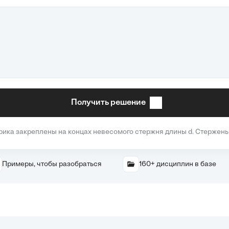
Получить решение
ка закреплены на концах невесомого стержня длины d. Стержень 
Примеры, чтобы разобраться
160+ дисциплин в базе