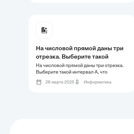
На числовой прямой даны три
отрезка. Выберите такой
интервал A, что формулы
На числовой прямой даны три отрезка.
Выберите такой интервал A, что
тождественно равны, то есть
формулы тождественно равны, то есть
принимают равные значения
26 марта 2025
Информатика
принимают равные значения при любом
при любом значении
значении переменной х (за
переменной х (за
исключением, возможно, конечного
числа точек).
исключением, возможно,
конечного числа точек).