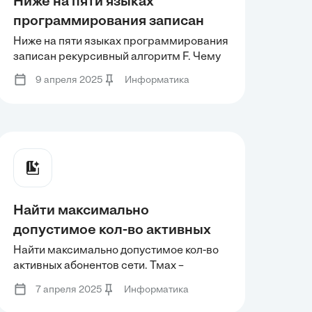
Ниже на пяти языках
рисунке 4.
программирования записан
рекурсивный алгоритм F. Чему
Ниже на пяти языках программирования
записан рекурсивный алгоритм F. Чему
будет равно значение,
будет равно значение, вычисленное
вычисленное алгоритмом при
9 апреля 2025
Информатика
алгоритмом при выполнении вызова
выполнении вызова F(6)?
F(6)?
Найти максимально
допустимое кол-во активных
абонентов сети. Тмах –
Найти максимально допустимое кол-во
активных абонентов сети. Тмах –
максимальное время реакции
максимальное время реакции на запрос
на запрос абонента сети, с
7 апреля 2025
Информатика
абонента сети, с которой реализуется
которой реализуется метод