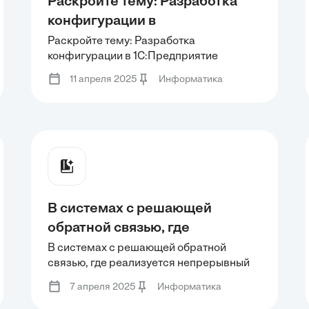
Раскройте тему: Разработка
конфигурации в
1С:Предприятие
Раскройте тему: Разработка
конфигурации в 1С:Предприятие
1С:Предприятие это
1С:Предприятие это универсальная
универсальная система,
11 апреля 2025
Информатика
система, предназначенная для
предназначенная для
автоматизации экономической и
автоматизации экономической
организационной деятельности
и организационной
деятельности
В системах с решающей
обратной связью, где
реализуется непрерывный
В системах с решающей обратной
связью, где реализуется непрерывный
автоматический запрос на
автоматический запрос на повторение и
повторение и концепция
7 апреля 2025
Информатика
концепция скользящих окон, найти
скользящих окон, найти время