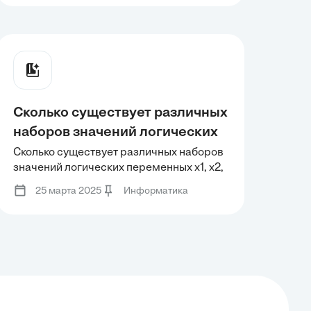
любом натуральном значении
натуральном значении переменной x.
переменной x.
Сколько существует различных
наборов значений логических
переменных x1, x2, ... x7, y1, y2,
Сколько существует различных наборов
значений логических переменных x1, x2,
... y7, которые удовлетворяют
... x7, y1, y2, ... y7, которые удовлетворяют
всем перечисленным ниже
25 марта 2025
Информатика
всем перечисленным ниже условиям?
условиям?