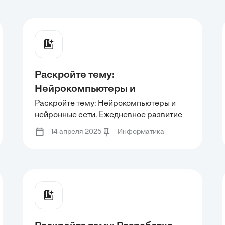
необходимо выделить
критический путь.
критический путь.
Раскройте тему:
Нейрокомпьютеры и
нейронные сети. Ежедневное
Раскройте тему: Нейрокомпьютеры и
нейронные сети. Ежедневное развитие
развитие технического
технического прогресса порождает
прогресса порождает
14 апреля 2025
Информатика
появление новых областей развития в
появление новых областей
науке.
развития в науке.