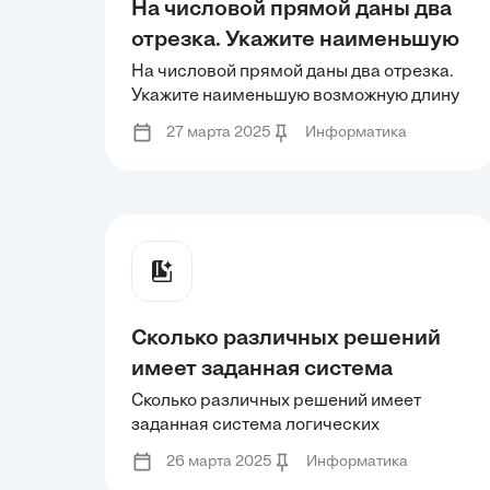
На числовой прямой даны два
отрезка. Укажите наименьшую
возможную длину такого
На числовой прямой даны два отрезка.
Укажите наименьшую возможную длину
отрезка A, что формула
такого отрезка A, что формула
тождественно истинна, то есть
27 марта 2025
Информатика
тождественно истинна, то есть
принимает значение один при
принимает значение один при любом
любом значении переменной
значении переменной х.
х.
Сколько различных решений
имеет заданная система
логических уравнений? В
Сколько различных решений имеет
заданная система логических
качестве ответа нужно указать
уравнений? В качестве ответа нужно
количество таких наборов.
26 марта 2025
Информатика
указать количество таких наборов.