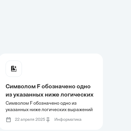
Символом F обозначено одно
из указанных ниже логических
выражений от трех аргументов:
Символом F обозначено одно из
указанных ниже логических выражений
А, В, С. Дан фрагмент таблицы
от трех аргументов: А, В, С. Дан
истинности выражения F:
22 апреля 2025
Информатика
фрагмент таблицы истинности
выражения F: