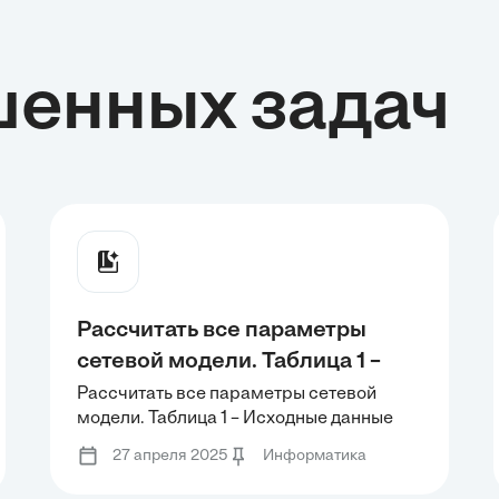
шенных задач
Рассчитать все параметры
сетевой модели. Таблица 1 –
Исходные данные После
Рассчитать все параметры сетевой
модели. Таблица 1 – Исходные данные
графического изображения
После графического изображения
сетевой модели, на
27 апреля 2025
Информатика
сетевой модели, на изображенном
изображенном рисунке
рисунке необходимо выделить