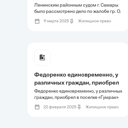
дело по жалобе гр. О. на
Ленинским районным судом г. Самары
было рассмотрено дело по жалобе гр. О.
действия администрации
на действия администрации Ленинского
Ленинского района г. Самары,
11 марта 2025
Жилищное право
района г. Самары, отказавшей ей в
отказавшей ей в постоянной
постоянной регистрации
регистрации
Федоренко единовременно, у
различных граждан, приобрел
в поселке «Гумрак» гор.
Федоренко единовременно, у различных
граждан, приобрел в поселке «Гумрак»
Волгограда 5 жилых домов с
гор. Волгограда 5 жилых домов с
участками земли, на которой
22 февраля 2025
Жилищное право
участками земли, на которой они были
они были расположены. Орган
расположены. Орган Росреестра
Росреестра отказался
отказался регистрировать эти сделки,