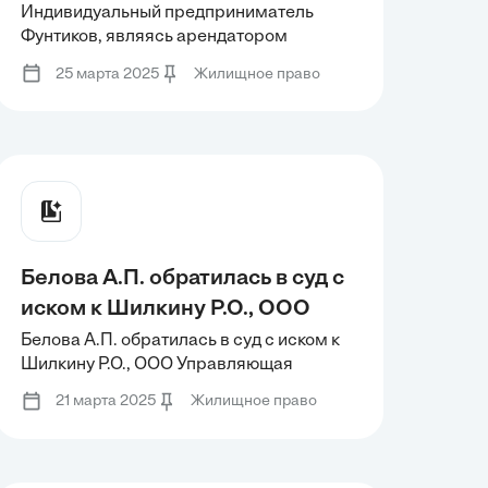
являясь арендатором нежилого
Индивидуальный предприниматель
Фунтиков, являясь арендатором
помещения, обратился к
нежилого помещения, обратился к
департаменту имущественных
25 марта 2025
Жилищное право
департаменту имущественных
отношений администрации
отношений администрации города Сочи
города Сочи с целью
с целью реализации своего
преимущественного права на
реализации своего
приобретение
преимущественного права на
приобретение
Белова А.П. обратилась в суд с
иском к Шилкину P.O., ООО
Управляющая компания
Белова А.П. обратилась в суд с иском к
Шилкину P.O., ООО Управляющая
«Хозяин» о признании
компания «Хозяин» о признании
недействительным решения
21 марта 2025
Жилищное право
недействительным решения общего
общего