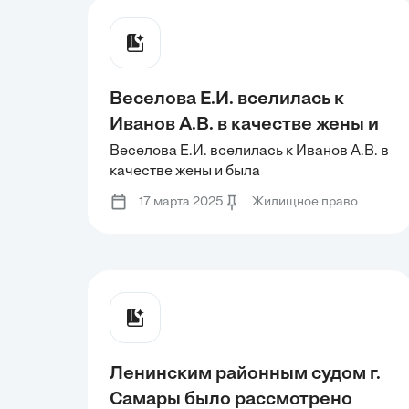
Веселова Е.И. вселилась к
Иванов А.В. в качестве жены и
была зарегистрирована в его
Веселова Е.И. вселилась к Иванов А.В. в
качестве жены и была
квартире, которую он купил до
зарегистрирована в его квартире,
вступления в брак. После
17 марта 2025
Жилищное право
которую он купил до вступления в брак.
распада семьи
После распада семьи
Ленинским районным судом г.
Самары было рассмотрено