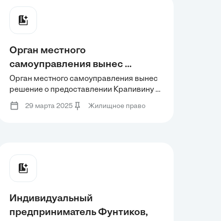
Орган местного 
самоуправления вынес 
решение о предоставлении 
Орган местного самоуправления вынес 
решение о предоставлении Крапивину и 
Крапивину и членам его семьи 
членам его семьи (жене и двум 
(жене и двум 
29 марта 2025
Жилищное право
несовершеннолетним детям) 
несовершеннолетним детям) 
трехкомнатной квартиры
трехкомнатной квартиры
Индивидуальный
предприниматель Фунтиков,