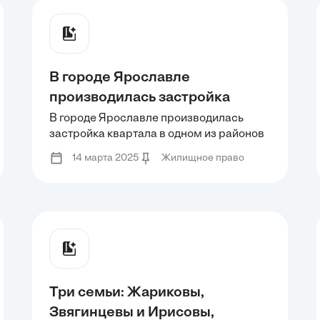
пользования
В городе Ярославле
производилась застройка
квартала в одном из районов
В городе Ярославле производилась
застройка квартала в одном из районов
города. Для обеспечения
города. Для обеспечения питания
питания работников гражданин
14 марта 2025
Жилищное право
работников гражданин Гуртов Ш.Б.
Гуртов Ш.Б. заключил договор
заключил договор
Три семьи: Жариковы,
Звягинцевы и Ирисовы,