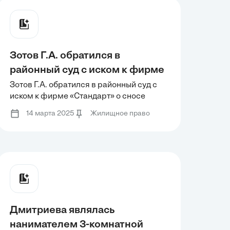
Зотов Г.А. обратился в
районный суд с иском к фирме
«Стандарт» о сносе
Зотов Г.А. обратился в районный суд с
иском к фирме «Стандарт» о сносе
оборудования, сооруженного
оборудования, сооруженного на крыше
на крыше его
14 марта 2025
Жилищное право
его многоквартирного дома фирмой
многоквартирного дома
фирмой
Дмитриева являлась
нанимателем 3-комнатной