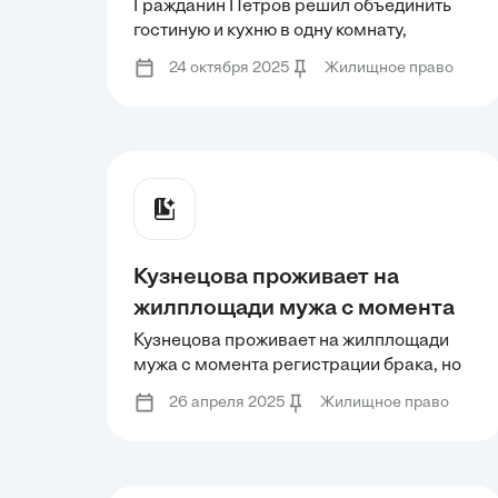
одну комнату, разрушив стену
Гражданин Петров решил объединить
гостиную и кухню в одну комнату,
без надлежащего разрешения.
разрушив стену без надлежащего
Имеется ли здесь нарушение
24 октября 2025
Жилищное право
разрешения. Имеется ли здесь
жилищного законодательства?
нарушение жилищного
Если есть, то в чем оно
законодательства? Если есть, то в чем
оно проявляется?
проявляется?
Кузнецова проживает на
жилплощади мужа с момента
регистрации брака, но
Кузнецова проживает на жилплощади
мужа с момента регистрации брака, но
зарегистрирована по
зарегистрирована по прежнему месту
прежнему месту жительства в
26 апреля 2025
Жилищное право
жительства в том же населённом пункте.
том же населённом пункте.