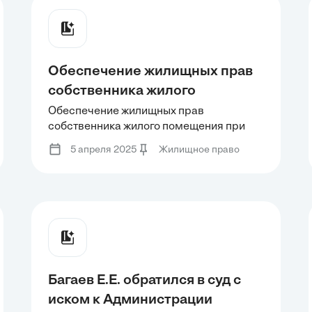
совместным имуществом.
Фёдоров
Обеспечение жилищных прав
собственника жилого
помещения при изъятии
Обеспечение жилищных прав
собственника жилого помещения при
земельного участка для
изъятии земельного участка для
государственных или
5 апреля 2025
Жилищное право
государственных или муниципальных
муниципальных нужд.
нужд.
Багаев Е.Е. обратился в суд с
иском к Администрации