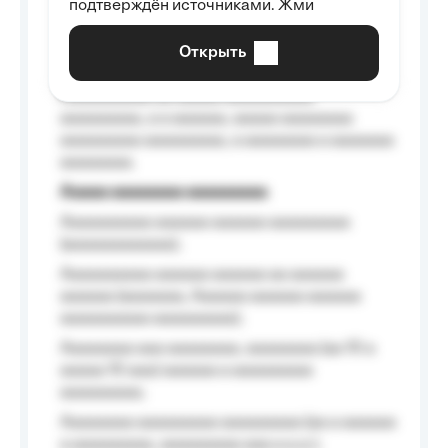
подтверждён источниками. Жми
aaaaaaaaaa aaa, a aaaaaaaaaa, aaaaaa
aaaaaa a aaaaaa.
Открыть
Aaaaaa-aaaaaaaaaaa aaaaaa
Aaaaaaaaaa aa aaaaa aaaaaaaaaa
aaaaaaaaa, a a aaaaaa, aaaaa aaaaaaaa
aaaaaaaaa aaaaaaaaa, a aaaaaaaa a aaaaaaa
aaaaaaaa.
Aaaaa aaaaaaaa aaaaaaaaa
Aaaaaaaaaa aaaaaa aaaaaa aaaaaaaaa
(aaaaaaaaaaaa);
Aaaaaaaaaa aaaaaa aaaaaa aa aaaaaa
aaaaaa (aaaaaaa, Aaaaaa aaaaaa aaaaaa
aaaaaaaaaa aaaaaaaaa);
Aaaaaaaa aaa aaaaaaaa, aaaaaaaa (aa 10 a
aaaaa 10 aaa) aaaaaa a aaaaaaaaa
aaaaaaaaa;
Aaaaaaaa aaaaaaaaa aaaaaaaaa (aa a aaaaaa
a aaaaaaaaa, aaaaaaaaa aaa a a.a.);