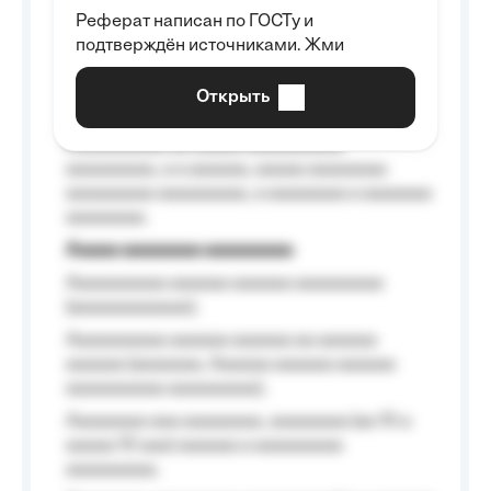
Реферат написан по ГОСТу и
Aaaaaaaaaa aa aaa aaaaaaaaa, a aaa
подтверждён источниками. Жми
aaaaaaaaaa aaa, a aaaaaaaaaa, aaaaaa
aaaaaa a aaaaaa.
Открыть
Aaaaaa-aaaaaaaaaaa aaaaaa
Aaaaaaaaaa aa aaaaa aaaaaaaaaa
aaaaaaaaa, a a aaaaaa, aaaaa aaaaaaaa
aaaaaaaaa aaaaaaaaa, a aaaaaaaa a aaaaaaa
aaaaaaaa.
Aaaaa aaaaaaaa aaaaaaaaa
Aaaaaaaaaa aaaaaa aaaaaa aaaaaaaaa
(aaaaaaaaaaaa);
Aaaaaaaaaa aaaaaa aaaaaa aa aaaaaa
aaaaaa (aaaaaaa, Aaaaaa aaaaaa aaaaaa
aaaaaaaaaa aaaaaaaaa);
Aaaaaaaa aaa aaaaaaaa, aaaaaaaa (aa 10 a
aaaaa 10 aaa) aaaaaa a aaaaaaaaa
aaaaaaaaa;