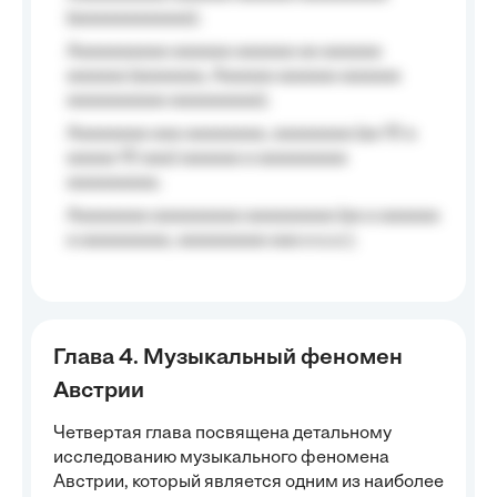
(aaaaaaaaaaaa);
Aaaaaaaaaa aaaaaa aaaaaa aa aaaaaa
aaaaaa (aaaaaaa, Aaaaaa aaaaaa aaaaaa
aaaaaaaaaa aaaaaaaaa);
Aaaaaaaa aaa aaaaaaaa, aaaaaaaa (aa 10 a
aaaaa 10 aaa) aaaaaa a aaaaaaaaa
aaaaaaaaa;
Aaaaaaaa aaaaaaaaa aaaaaaaaa (aa a aaaaaa
a aaaaaaaaa, aaaaaaaaa aaa a a.a.);
Глава 4. Музыкальный феномен
Австрии
Четвертая глава посвящена детальному
исследованию музыкального феномена
Австрии, который является одним из наиболее