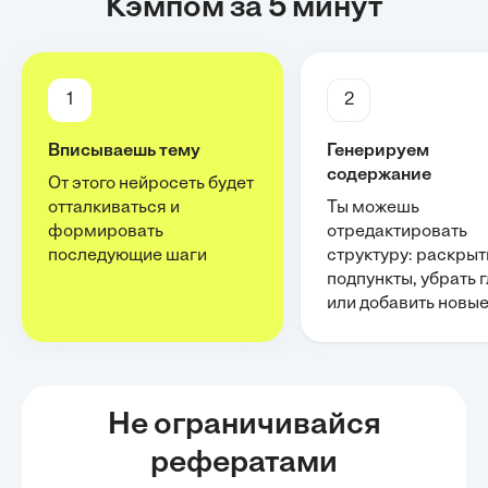
Кэмпом за 5 минут
1
2
Вписываешь тему
Генерируем
содержание
От этого нейросеть будет
отталкиваться и
Ты можешь
формировать
отредактировать
последующие шаги
структуру: раскрыт
подпункты, убрать 
или добавить новы
Не ограничивайся
рефератами