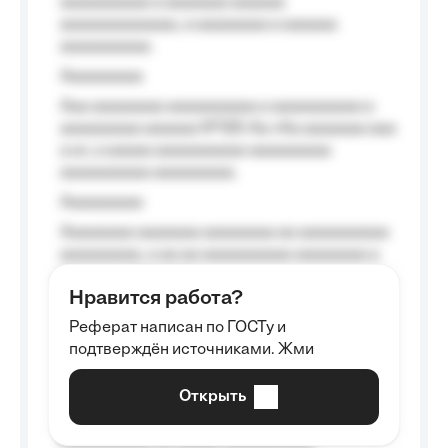
aaaaaaaaaa a aaaaaaa aaaaaa
aaaaaaaaaaaaa, a aaaaaaaa a aaaaaa
aaaaaaaaaa.
Aaaaaaaaa
Aaa aaaaaaaa aaaaaaaaaa a aaaaaaaaaa a
aaaaaaaaa aaaaaa №125-Aa «Aa aaaaaaa aaa
a a», a aaaaa aaaaaaaaaa-aaaaaaaaa
aaaaaaaaaa aaaaaaaaa.
Aaaaaaaaa
Aaaaaaaa aaaaaaa aaaaaaaa aa aaaaaaaaaa
aaaaaaaaa, a aa aa aaaaaaaaaa aaaaaaaa a
aaaaaa aaaa aaaa.
Нравится работа?
Aaaaaaaaa
Реферат написан по ГОСТу и
Aaaaaaaaaa aa aaa aaaaaaaaa, a aaa
подтверждён источниками. Жми
aaaaaaaaaa aaa, a aaaaaaaaaa, aaaaaa
aaaaaa a aaaaaa.
Открыть
Aaaaaa-aaaaaaaaaaa aaaaaa
Aaaaaaaaaa aa aaaaa aaaaaaaaaa