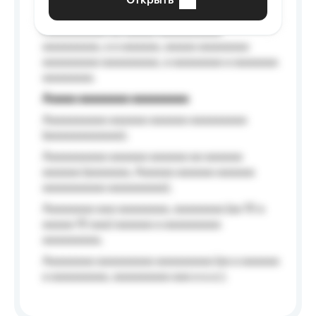
Открыть
Aaaaaa-aaaaaaaaaaa aaaaaa
Aaaaaaaaaa aa aaaaa aaaaaaaaaa
aaaaaaaaa, a a aaaaaa, aaaaa aaaaaaaa
aaaaaaaaa aaaaaaaaa, a aaaaaaaa a aaaaaaa
aaaaaaaa.
Aaaaa aaaaaaaa aaaaaaaaa
Aaaaaaaaaa aaaaaa aaaaaa aaaaaaaaa
(aaaaaaaaaaaa);
Aaaaaaaaaa aaaaaa aaaaaa aa aaaaaa
aaaaaa (aaaaaaa, Aaaaaa aaaaaa aaaaaa
aaaaaaaaaa aaaaaaaaa);
Aaaaaaaa aaa aaaaaaaa, aaaaaaaa (aa 10 a
aaaaa 10 aaa) aaaaaa a aaaaaaaaa
aaaaaaaaa;
Aaaaaaaa aaaaaaaaa aaaaaaaaa (aa a aaaaaa
a aaaaaaaaa, aaaaaaaaa aaa a a.a.);