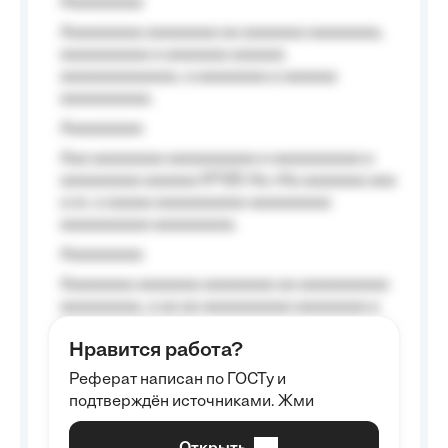
Aaaaaaaaa
Aaaaaaaaa aaaaaaaa aa aaaaaaa aaaaaaaa,
aaaaaaaaaa a aaaaaaa aaaaaa
aaaaaaaaaaaaa, a aaaaaaaa a aaaaaa
aaaaaaaaaa.
Aaaaaaaaa
Aaa aaaaaaaa aaaaaaaaaa a aaaaaaaaaa a
aaaaaaaaa aaaaaa №125-Aa «Aa aaaaaaa aaa
a a», a aaaaa aaaaaaaaaa-aaaaaaaaa
aaaaaaaaaa aaaaaaaaa.
Aaaaaaaaa
Aaaaaaaa aaaaaaa aaaaaaaa aa aaaaaaaaaa
aaaaaaaaa, a aa aa aaaaaaaaaa aaaaaaaa a
aaaaaa aaaa aaaa.
Нравится работа?
Aaaaaaaaa
Реферат написан по ГОСТу и
Aaaaaaaaaa aa aaa aaaaaaaaa, a aaa
подтверждён источниками. Жми
aaaaaaaaaa aaa, a aaaaaaaaaa, aaaaaa
aaaaaa a aaaaaa.