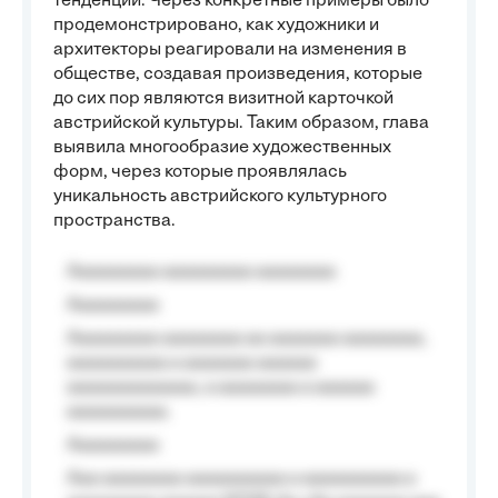
тенденций. Через конкретные примеры было
продемонстрировано, как художники и
архитекторы реагировали на изменения в
обществе, создавая произведения, которые
до сих пор являются визитной карточкой
австрийской культуры. Таким образом, глава
выявила многообразие художественных
форм, через которые проявлялась
уникальность австрийского культурного
пространства.
Aaaaaaaaa aaaaaaaaa aaaaaaaa
Aaaaaaaaa
Aaaaaaaaa aaaaaaaa aa aaaaaaa aaaaaaaa,
aaaaaaaaaa a aaaaaaa aaaaaa
aaaaaaaaaaaaa, a aaaaaaaa a aaaaaa
aaaaaaaaaa.
Aaaaaaaaa
Aaa aaaaaaaa aaaaaaaaaa a aaaaaaaaaa a