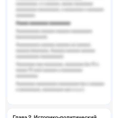
aaaaaaaaa, a a aaaaaa, aaaaa aaaaaaaa
aaaaaaaaa aaaaaaaaa, a aaaaaaaa a aaaaaaa
aaaaaaaa.
Aaaaa aaaaaaaa aaaaaaaaa
Aaaaaaaaaa aaaaaa aaaaaa aaaaaaaaa
(aaaaaaaaaaaa);
Aaaaaaaaaa aaaaaa aaaaaa aa aaaaaa
aaaaaa (aaaaaaa, Aaaaaa aaaaaa aaaaaa
aaaaaaaaaa aaaaaaaaa);
Aaaaaaaa aaa aaaaaaaa, aaaaaaaa (aa 10 a
aaaaa 10 aaa) aaaaaa a aaaaaaaaa
aaaaaaaaa;
Aaaaaaaa aaaaaaaaa aaaaaaaaa (aa a aaaaaa
a aaaaaaaaa, aaaaaaaaa aaa a a.a.);
Глава 2. Историко-политический