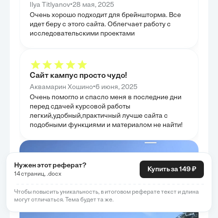
осмысление тв
•
Ilya Titlyanov
28 мая, 2025
отношений. Оценено практическое значение идей
инструментом д
«Оправдания добра» для формирования этических
Очень хорошо подходит для брейншторма. Все
общественного 
оснований современной морали, подчеркивая их
идет беру с этого сайта. Облегчает работу с
потенциал. Таким образом, глава подтвердила, что
философия Соловьева не только имеет
исследовательскими проектами
историческую ценность, но и предлагает
действенные инструменты для навигации в
сложном этическом ландшафте современности,
объясняя их применимость.
Сайт кампус просто чудо!
•
Аквамарин Хошино
6 июня, 2025
Очень помогло и спасло меня в последние дни
перед сдачей курсовой работы
легкий,удобный,практичный лучше сайта с
подобными функциями и материалом не найти!
Нужен этот реферат?
Купить за 149 ₽
14 страниц, .docx
Чтобы повысить уникальность, в итоговом реферате текст и длина
могут отличаться. Тема будет та же.