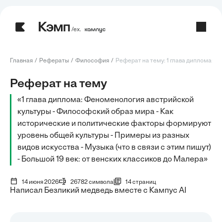
/ех.
Главная
Рефераты
Философия
Реферат на тему: 1 глава диплома: Ф
Реферат на тему
«1 глава диплома: Феноменология австрийской
культуры - Философский образ мира - Как
исторические и политические факторы формируют
уровень общей культуры - Примеры из разных
видов искусства - Музыка (что в связи с этим пишут)
- Большой 19 век: от венских классиков до Малера»
14 июня 2026
26782 символа
14 страниц
Написал Безликий медведь вместе с Кампус AI