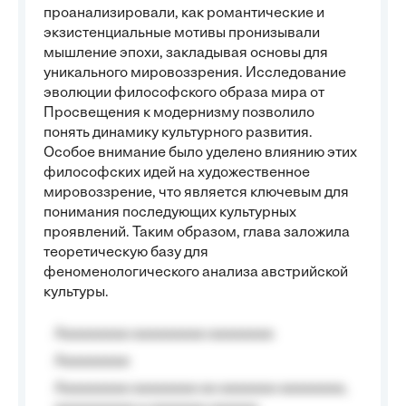
проанализировали, как романтические и
экзистенциальные мотивы пронизывали
мышление эпохи, закладывая основы для
уникального мировоззрения. Исследование
эволюции философского образа мира от
Просвещения к модернизму позволило
понять динамику культурного развития.
Особое внимание было уделено влиянию этих
философских идей на художественное
мировоззрение, что является ключевым для
понимания последующих культурных
проявлений. Таким образом, глава заложила
теоретическую базу для
феноменологического анализа австрийской
культуры.
Aaaaaaaaa aaaaaaaaa aaaaaaaa
Aaaaaaaaa
Aaaaaaaaa aaaaaaaa aa aaaaaaa aaaaaaaa,