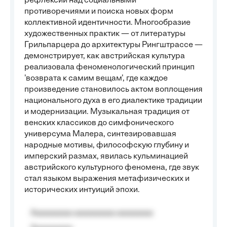
рефлексии над социальными
противоречиями и поиска новых форм
коллективной идентичности. Многообразие
художественных практик — от литературы
Грильпарцера до архитектуры Рингштрассе —
демонстрирует, как австрийская культура
реализовала феноменологический принцип
'возврата к самим вещам', где каждое
произведение становилось актом воплощения
национального духа в его диалектике традиции
и модернизации. Музыкальная традиция от
венских классиков до симфонического
универсума Малера, синтезировавшая
народные мотивы, философскую глубину и
имперский размах, явилась кульминацией
австрийского культурного феномена, где звук
стал языком выражения метафизических и
исторических интуиций эпохи.
Aaaaaaaaa aaaaaaaaa aaaaaaaa