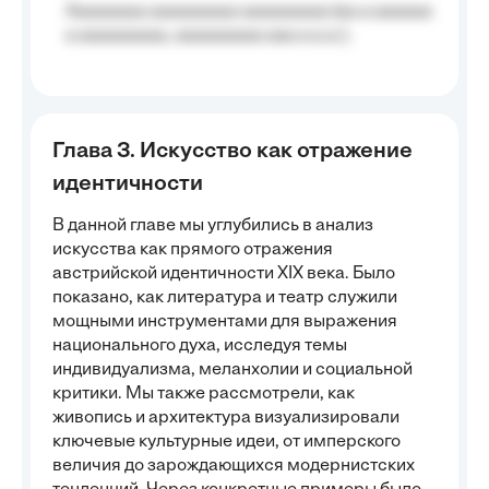
Aaaaaaaa aaaaaaaaa aaaaaaaaa (aa a aaaaaa
a aaaaaaaaa, aaaaaaaaa aaa a a.a.);
Глава 3. Искусство как отражение
идентичности
В данной главе мы углубились в анализ
искусства как прямого отражения
австрийской идентичности XIX века. Было
показано, как литература и театр служили
мощными инструментами для выражения
национального духа, исследуя темы
индивидуализма, меланхолии и социальной
критики. Мы также рассмотрели, как
живопись и архитектура визуализировали
ключевые культурные идеи, от имперского
величия до зарождающихся модернистских