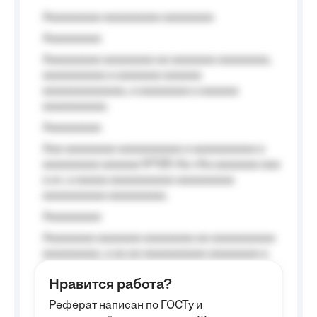
Aaaaaaaaa aaaaaaaaa aaaaaaaa
Aaaaaaaaa
Aaaaaaaaa aaaaaaaa aa aaaaaaa aaaaaaaa,
aaaaaaaaaa a aaaaaaa aaaaaa
aaaaaaaaaaaaa, a aaaaaaaa a aaaaaa
aaaaaaaaaa.
Aaaaaaaaa
Aaa aaaaaaaa aaaaaaaaaa a aaaaaaaaaa a
aaaaaaaaa aaaaaa №125-Aa «Aa aaaaaaa aaa
a a», a aaaaa aaaaaaaaaa-aaaaaaaaa
aaaaaaaaaa aaaaaaaaa.
Aaaaaaaaa
Aaaaaaaa aaaaaaa aaaaaaaa aa aaaaaaaaaa
aaaaaaaaa, a aa aa aaaaaaaaaa aaaaaaaa a
aaaaaa aaaa aaaa.
Нравится работа?
Aaaaaaaaa
Реферат написан по ГОСТу и
Aaaaaaaaaa aa aaa aaaaaaaaa, a aaa