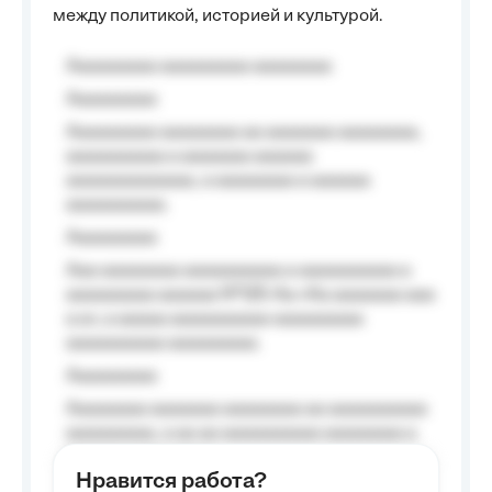
между политикой, историей и культурой.
Aaaaaaaaa aaaaaaaaa aaaaaaaa
Aaaaaaaaa
Aaaaaaaaa aaaaaaaa aa aaaaaaa aaaaaaaa,
aaaaaaaaaa a aaaaaaa aaaaaa
aaaaaaaaaaaaa, a aaaaaaaa a aaaaaa
aaaaaaaaaa.
Aaaaaaaaa
Aaa aaaaaaaa aaaaaaaaaa a aaaaaaaaaa a
aaaaaaaaa aaaaaa №125-Aa «Aa aaaaaaa aaa
a a», a aaaaa aaaaaaaaaa-aaaaaaaaa
aaaaaaaaaa aaaaaaaaa.
Aaaaaaaaa
Aaaaaaaa aaaaaaa aaaaaaaa aa aaaaaaaaaa
aaaaaaaaa, a aa aa aaaaaaaaaa aaaaaaaa a
aaaaaa aaaa aaaa.
Нравится работа?
Aaaaaaaaa