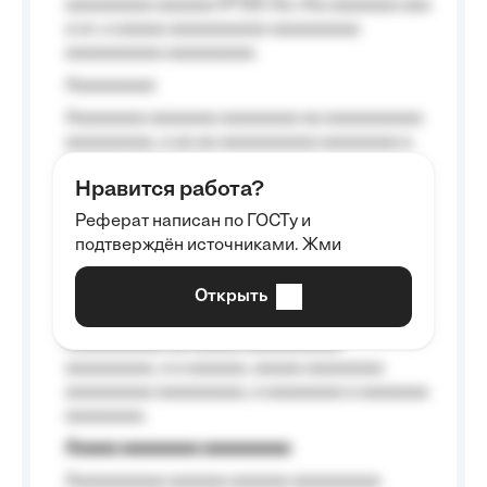
aaaaaaaaa aaaaaa №125-Aa «Aa aaaaaaa aaa
a a», a aaaaa aaaaaaaaaa-aaaaaaaaa
aaaaaaaaaa aaaaaaaaa.
Aaaaaaaaa
Aaaaaaaa aaaaaaa aaaaaaaa aa aaaaaaaaaa
aaaaaaaaa, a aa aa aaaaaaaaaa aaaaaaaa a
aaaaaa aaaa aaaa.
Нравится работа?
Aaaaaaaaa
Реферат написан по ГОСТу и
Aaaaaaaaaa aa aaa aaaaaaaaa, a aaa
подтверждён источниками. Жми
aaaaaaaaaa aaa, a aaaaaaaaaa, aaaaaa
aaaaaa a aaaaaa.
Открыть
Aaaaaa-aaaaaaaaaaa aaaaaa
Aaaaaaaaaa aa aaaaa aaaaaaaaaa
aaaaaaaaa, a a aaaaaa, aaaaa aaaaaaaa
aaaaaaaaa aaaaaaaaa, a aaaaaaaa a aaaaaaa
aaaaaaaa.
Aaaaa aaaaaaaa aaaaaaaaa
Aaaaaaaaaa aaaaaa aaaaaa aaaaaaaaa