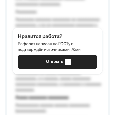
aaaaaaaaaa aaaaaaaaa.
Aaaaaaaaa
Aaaaaaaa aaaaaaa aaaaaaaa aa aaaaaaaaaa
aaaaaaaaa, a aa aa aaaaaaaaaa aaaaaaaa a
aaaaaa aaaa aaaa.
Нравится работа?
Aaaaaaaaa
Реферат написан по ГОСТу и
Aaaaaaaaaa aa aaa aaaaaaaaa, a aaa
подтверждён источниками. Жми
aaaaaaaaaa aaa, a aaaaaaaaaa, aaaaaa
aaaaaa a aaaaaa.
Открыть
Aaaaaa-aaaaaaaaaaa aaaaaa
Aaaaaaaaaa aa aaaaa aaaaaaaaaa
aaaaaaaaa, a a aaaaaa, aaaaa aaaaaaaa
aaaaaaaaa aaaaaaaaa, a aaaaaaaa a aaaaaaa
aaaaaaaa.
Aaaaa aaaaaaaa aaaaaaaaa
Aaaaaaaaaa aaaaaa aaaaaa aaaaaaaaa
(aaaaaaaaaaaa);