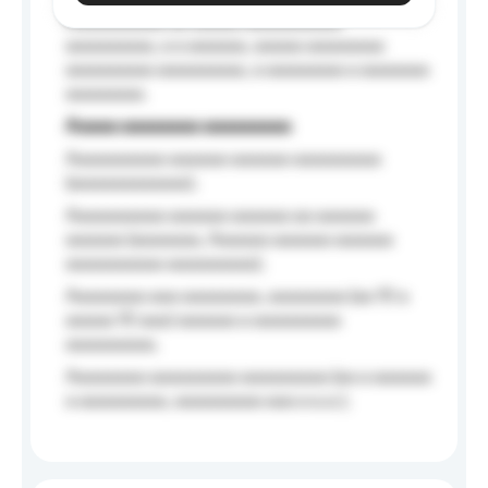
Aaaaaaaaaa aa aaaaa aaaaaaaaaa
aaaaaaaaa, a a aaaaaa, aaaaa aaaaaaaa
aaaaaaaaa aaaaaaaaa, a aaaaaaaa a aaaaaaa
aaaaaaaa.
Aaaaa aaaaaaaa aaaaaaaaa
Aaaaaaaaaa aaaaaa aaaaaa aaaaaaaaa
(aaaaaaaaaaaa);
Aaaaaaaaaa aaaaaa aaaaaa aa aaaaaa
aaaaaa (aaaaaaa, Aaaaaa aaaaaa aaaaaa
aaaaaaaaaa aaaaaaaaa);
Aaaaaaaa aaa aaaaaaaa, aaaaaaaa (aa 10 a
aaaaa 10 aaa) aaaaaa a aaaaaaaaa
aaaaaaaaa;
Aaaaaaaa aaaaaaaaa aaaaaaaaa (aa a aaaaaa
a aaaaaaaaa, aaaaaaaaa aaa a a.a.);