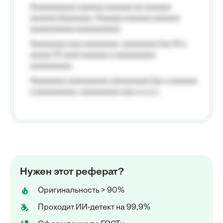
Aaaaaaaaaa aaaaaa aaaaaa aa aaaaaa
aaaaaa (aaaaaaa, Aaaaaa aaaaaa aaaaaa
aaaaaaaaaa aaaaaaaaa);
Aaaaaaaa aaa aaaaaaaa, aaaaaaaa (aa 10 a
aaaaa 10 aaa) aaaaaa a aaaaaaaaa
aaaaaaaaa;
Aaaaaaaa aaaaaaaaa aaaaaaaaa (aa a aaaaaa
a aaaaaaaaa, aaaaaaaaa aaa a a.a.);
Нужен этот реферат?
Оригинальность > 90%
Проходит ИИ-детект на 99,9%