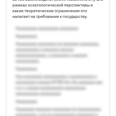
рамках эсхатологической перспективы и
какие теоретические ограничения это
налагает на требования к государству.
Aaaaaaaaa aaaaaaaaa aaaaaaaa
Aaaaaaaaa
Aaaaaaaaa aaaaaaaa aa aaaaaaa aaaaaaaa,
aaaaaaaaaa a aaaaaaa aaaaaa
aaaaaaaaaaaaa, a aaaaaaaa a aaaaaa
aaaaaaaaaa.
Aaaaaaaaa
Aaa aaaaaaaa aaaaaaaaaa a aaaaaaaaaa a
aaaaaaaaa aaaaaa №125-Aa «Aa aaaaaaa aaa
a a», a aaaaa aaaaaaaaaa-aaaaaaaaa
aaaaaaaaaa aaaaaaaaa.
Aaaaaaaaa
Aaaaaaaa aaaaaaa aaaaaaaa aa aaaaaaaaaa
aaaaaaaaa, a aa aa aaaaaaaaaa aaaaaaaa a