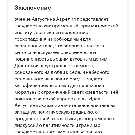
Заключение
Учение Августина Аврелия представляет
государство как временный, прагматический
институт, возникший вследствие
грехопадения и необходимый для
ограничения зла, что обосновывает его
онтологическую неполноценность и
подчиненность высшим духовным целям.
Дихотомия двух градов — земного,
основанного на любви к себе, и небесного,
основанного на любви к Богу, — задает
метафизические рамки для понимания
моральных ограничений светской власти и её
эсхатологической перспективы. Идеи
Августина оказали значительное влияние на
западную политическую традицию, от
средневековой схоластики до современных
дискуссий о легитимности и границах
государственного вмешательства, что