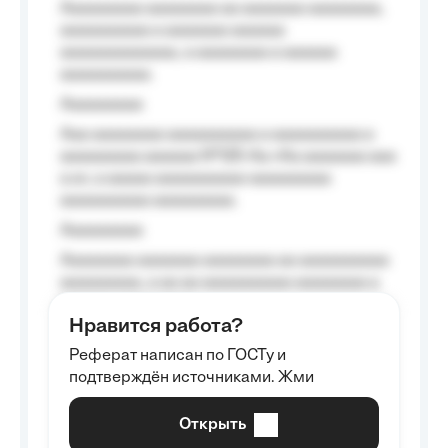
Aaaaaaaaa aaaaaaaa aa aaaaaaa aaaaaaaa,
aaaaaaaaaa a aaaaaaa aaaaaa
aaaaaaaaaaaaa, a aaaaaaaa a aaaaaa
aaaaaaaaaa.
Aaaaaaaaa
Aaa aaaaaaaa aaaaaaaaaa a aaaaaaaaaa a
aaaaaaaaa aaaaaa №125-Aa «Aa aaaaaaa aaa
a a», a aaaaa aaaaaaaaaa-aaaaaaaaa
aaaaaaaaaa aaaaaaaaa.
Aaaaaaaaa
Aaaaaaaa aaaaaaa aaaaaaaa aa aaaaaaaaaa
aaaaaaaaa, a aa aa aaaaaaaaaa aaaaaaaa a
aaaaaa aaaa aaaa.
Нравится работа?
Aaaaaaaaa
Реферат написан по ГОСТу и
Aaaaaaaaaa aa aaa aaaaaaaaa, a aaa
подтверждён источниками. Жми
aaaaaaaaaa aaa, a aaaaaaaaaa, aaaaaa
aaaaaa a aaaaaa.
Открыть
Aaaaaa-aaaaaaaaaaa aaaaaa