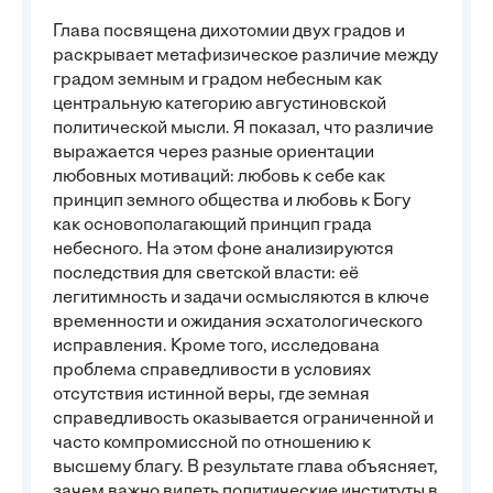
Глава посвящена дихотомии двух градов и
раскрывает метафизическое различие между
градом земным и градом небесным как
центральную категорию августиновской
политической мысли. Я показал, что различие
выражается через разные ориентации
любовных мотиваций: любовь к себе как
принцип земного общества и любовь к Богу
как основополагающий принцип града
небесного. На этом фоне анализируются
последствия для светской власти: её
легитимность и задачи осмысляются в ключе
временности и ожидания эсхатологического
исправления. Кроме того, исследована
проблема справедливости в условиях
отсутствия истинной веры, где земная
справедливость оказывается ограниченной и
часто компромиссной по отношению к
высшему благу. В результате глава объясняет,
зачем важно видеть политические институты в