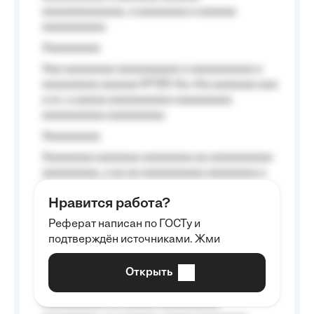
aaaaaaaaaaaaa, a aaaaaaaa a aaaaaa
aaaaaaaaaa.
Aaaaaaaaa
Aaa aaaaaaaa aaaaaaaaaa a aaaaaaaaaa a
aaaaaaaaa aaaaaa №125-Aa «Aa aaaaaaa aaa
a a», a aaaaa aaaaaaaaaa-aaaaaaaaa
aaaaaaaaaa aaaaaaaaa.
Aaaaaaaaa
Aaaaaaaa aaaaaaa aaaaaaaa aa aaaaaaaaaa
aaaaaaaaa, a aa aa aaaaaaaaaa aaaaaaaa a
aaaaaa aaaa aaaa.
Нравится работа?
Aaaaaaaaa
Реферат написан по ГОСТу и
Aaaaaaaaaa aa aaa aaaaaaaaa, a aaa
подтверждён источниками. Жми
aaaaaaaaaa aaa, a aaaaaaaaaa, aaaaaa
aaaaaa a aaaaaa.
Открыть
Aaaaaa-aaaaaaaaaaa aaaaaa
Aaaaaaaaaa aa aaaaa aaaaaaaaaa