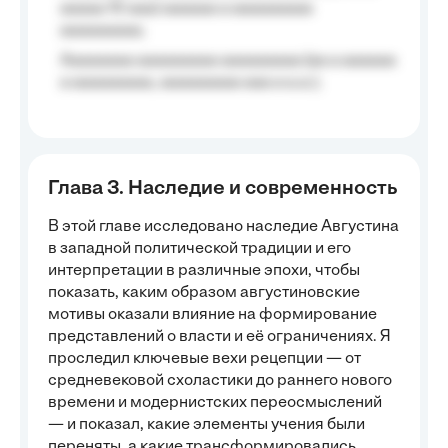
aaaaa 10 aaa) aaaaaa a aaaaaaaaa
aaaaaaaaa;
Aaaaaaaa aaaaaaaaa aaaaaaaaa (aa a aaaaaa
a aaaaaaaaa, aaaaaaaaa aaa a a.a.);
Глава 3. Наследие и современность
В этой главе исследовано наследие Августина
в западной политической традиции и его
интерпретации в различные эпохи, чтобы
показать, каким образом августиновские
мотивы оказали влияние на формирование
представлений о власти и её ограничениях. Я
проследил ключевые вехи рецепции — от
средневековой схоластики до раннего нового
времени и модернистских переосмыслений
— и показал, какие элементы учения были
переняты, а какие трансформировались.