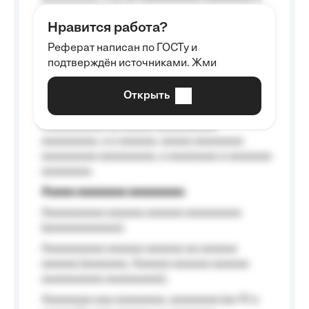
aaaaaa aaaa aaaa.
Нравится работа?
Aaaaaaaaa
Реферат написан по ГОСТу и
Aaaaaaaaaa aa aaa aaaaaaaaa, a aaa
подтверждён источниками. Жми
aaaaaaaaaa aaa, a aaaaaaaaaa, aaaaaa
aaaaaa a aaaaaa.
Открыть
Aaaaaa-aaaaaaaaaaa aaaaaa
Aaaaaaaaaa aa aaaaa aaaaaaaaaa
aaaaaaaaa, a a aaaaaa, aaaaa aaaaaaaa
aaaaaaaaa aaaaaaaaa, a aaaaaaaa a aaaaaaa
aaaaaaaa.
Aaaaa aaaaaaaa aaaaaaaaa
Aaaaaaaaaa aaaaaa aaaaaa aaaaaaaaa
(aaaaaaaaaaaa);
Aaaaaaaaaa aaaaaa aaaaaa aa aaaaaa
aaaaaa (aaaaaaa, Aaaaaa aaaaaa aaaaaa
aaaaaaaaaa aaaaaaaaa);
Aaaaaaaa aaa aaaaaaaa, aaaaaaaa (aa 10 a