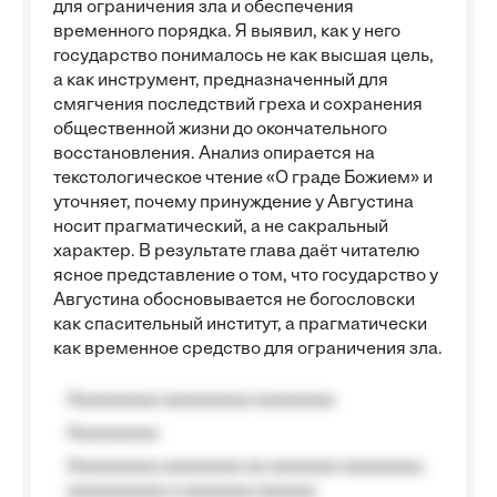
для ограничения зла и обеспечения
временного порядка. Я выявил, как у него
государство понималось не как высшая цель,
а как инструмент, предназначенный для
смягчения последствий греха и сохранения
общественной жизни до окончательного
восстановления. Анализ опирается на
текстологическое чтение «О граде Божием» и
уточняет, почему принуждение у Августина
носит прагматический, а не сакральный
характер. В результате глава даёт читателю
ясное представление о том, что государство у
Августина обосновывается не богословски
как спасительный институт, а прагматически
как временное средство для ограничения зла.
Aaaaaaaaa aaaaaaaaa aaaaaaaa
Aaaaaaaaa
Aaaaaaaaa aaaaaaaa aa aaaaaaa aaaaaaaa,
aaaaaaaaaa a aaaaaaa aaaaaa