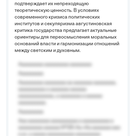
подтверждает их непреходящую
теоретическую ценность. В условиях
современного кризиса политических
институтов и секуляризма августиновская
критика государства предлагает актуальные
ориентиры для переосмысления моральных
оснований власти и гармонизации отношений
между светским и духовным.
Aaaaaaaaa aaaaaaaaa aaaaaaaa
Aaaaaaaaa
Aaaaaaaaa aaaaaaaa aa aaaaaaa aaaaaaaa,
aaaaaaaaaa a aaaaaaa aaaaaa
aaaaaaaaaaaaa, a aaaaaaaa a aaaaaa
aaaaaaaaaa.
Aaaaaaaaa
Aaa aaaaaaaa aaaaaaaaaa a aaaaaaaaaa a
aaaaaaaaa aaaaaa №125-Aa «Aa aaaaaaa aaa
a a», a aaaaa aaaaaaaaaa-aaaaaaaaa