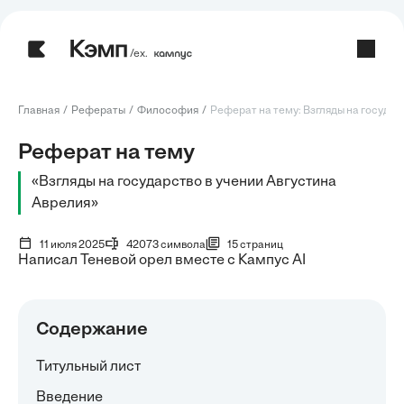
/ех.
Главная
Рефераты
Философия
Реферат на тему: Взгляды на государс
Реферат на тему
«Взгляды на государство в учении Августина
Аврелия»
11 июля 2025
42073 символа
15 страниц
Написал Теневой орел вместе с Кампус AI
Содержание
Титульный лист
Введение