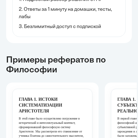
2. Ответы за 1 минуту на домашки, тесты,
лабы
3. Безлимитный доступ с подпиской
Примеры рефератов
по
Философии
ГЛАВА 1. ИСТОКИ
ГЛАВА 1
СИСТЕМАТИЗАЦИИ
СУБЪЕК
АРИСТОТЕЛЯ
РЕАЛЬН
В этой главе было осуществлено погружение в
В первой главе
исторический и интеллектуальный контекст,
философский ан
сформировавший философскую систему
субъективной ре
Аристотеля. Мы рассмотрели его становление от
зарождения в ан
ученика Платона до самостоятельного мыслителя,
были заложены