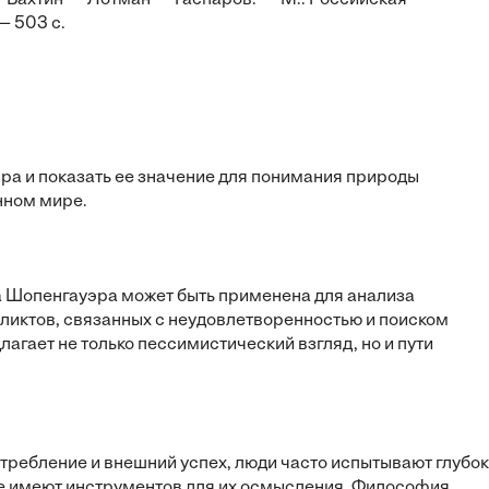
— Бахтин — Лотман — Гаспаров. — М.: Российская
— 503 с.
а и показать ее значение для понимания природы
нном мире.
ра Шопенгауэра может быть применена для анализа
ликтов, связанных с неудовлетворенностью и поиском
лагает не только пессимистический взгляд, но и пути
требление и внешний успех, люди часто испытывают глубо
не имеют инструментов для их осмысления. Философия