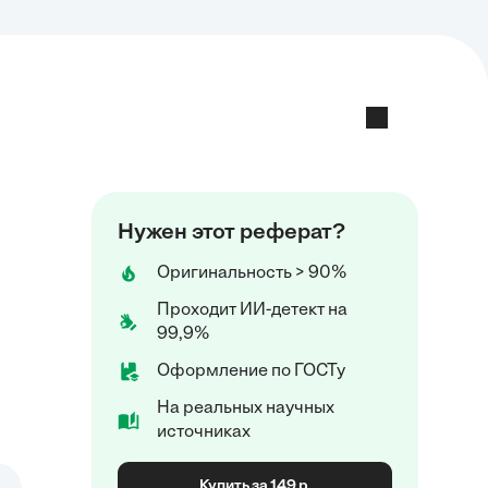
Нужен этот реферат?
Оригинальность > 90%
Проходит ИИ-детект на
99,9%
Оформление по ГОСТу
На реальных научных
источниках
Купить за 149 р.