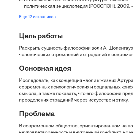
2.
Автономова Н.С. Открытая структура: Якобсон 
политическая энциклопедия (РОССПЭН), 2009. 
Еще 12 источников
Цель работы
Раскрыть сущность философии воли А. Шопенгауэр
человеческих стремлений и страданий в совреме
Основная идея
Исследовать, как концепция «воли к жизни» Арту
современных психологических и социальных конф
смысла, а также показать, что его философия пред
преодоления страданий через искусство и этику.
Проблема
В современном обществе, ориентированном на по
неудовлетворенность и внутренний конфликт, но 