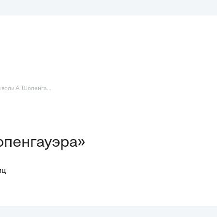
воли А. Шопенга...
опенгауэра»
иц