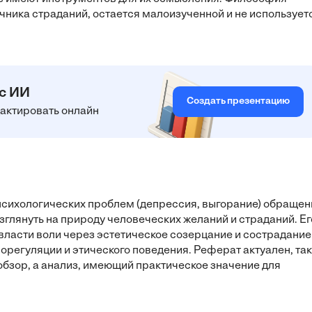
чника страданий, остается малоизученной и не использует
 с ИИ
Создать презентацию
едактировать онлайн
 психологических проблем (депрессия, выгорание) обращен
глянуть на природу человеческих желаний и страданий. Ег
власти воли через эстетическое созерцание и сострадание
орегуляции и этического поведения. Реферат актуален, так
обзор, а анализ, имеющий практическое значение для