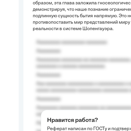
образом, эта глава заложила гносеологичес
демонстрируя, что наше познание ограниче
подлинную сущность бытия напрямую. Это н
противопоставить мир представлений миру 
реальности в системе Шопенгауэра.
Aaaaaaaaa aaaaaaaaa aaaaaaaa
Aaaaaaaaa
Aaaaaaaaa aaaaaaaa aa aaaaaaa aaaaaaaa,
aaaaaaaa a aaaaaa aaaaaaaaaa.
Aaaaaaaaa
Aaa aaaaaaaa aaaaaaaaaa a aaaaaaaaaa a a
aaaaa aaaaaaaaaa-aaaaaaaaa aaaaaaaaaa 
Aaaaaaaaa
Aaaaaaaa aaaaaaa aaaaaaaa aa aaaaaaaaaa
aaaa aaaa.
Нравится работа?
Aaaaaaaaa
Реферат написан по ГОСТу и подтве