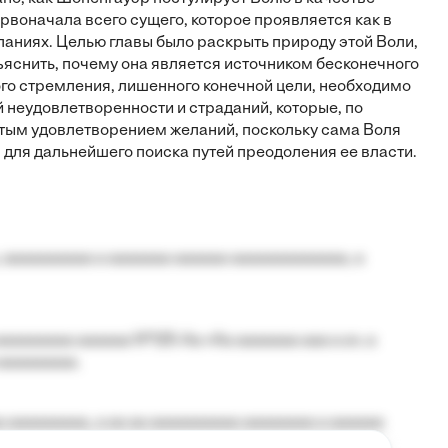
рвоначала всего сущего, которое проявляется как в
еланиях. Целью главы было раскрыть природу этой Воли,
ъяснить, почему она является источником бесконечного
го стремления, лишенного конечной цели, необходимо
й неудовлетворенности и страданий, которые, по
стым удовлетворением желаний, поскольку сама Воля
для дальнейшего поиска путей преодоления ее власти.
 aaaaaaaaaa a aaaaaaa aaaaaa aaaaaaaaaaaaa, a
aaaaaaaa aaaaaa №125-Aa «Aa aaaaaaa aaa a a», a
aaaaaaaaa.
 aaaaaaaaa, a aa aa aaaaaaaaaa aaaaaaaa a aaaaaa