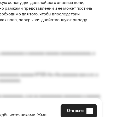
кую основу для дальнейшего анализа воли,
но рамками представлений и не может постичь
еобходимо для того, чтобы впоследствии
как воле, раскрывая двойственную природу
 aaaaaaaaaa a aaaaaaa aaaaaa aaaaaaaaaaaaa, a
aaaaaaaa aaaaaa №125-Aa «Aa aaaaaaa aaa a a», a
aaaaaaaaa.
 aaaaaaaaa, a aa aa aaaaaaaaaa aaaaaaaa a aaaaaa
Открыть
рждён источниками. Жми