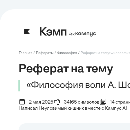
/ех.
Главная
Рефераты
Философия
Реферат на тему: Философия 
Реферат на тему
«Философия воли А. Ш
2 мая 2025
34165 символов
14 стран
Написал Неуловимый хищник вместе с Кампус AI