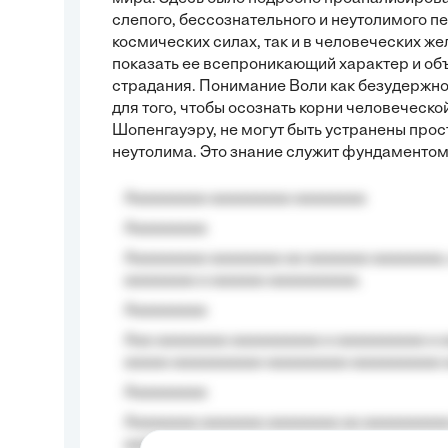
слепого, бессознательного и неутолимого пе
космических силах, так и в человеческих ж
показать ее всепроникающий характер и об
страдания. Понимание Воли как безудержно
для того, чтобы осознать корни человеческо
Шопенгауэру, не могут быть устранены про
неутолима. Это знание служит фундаментом 
Aaaaaaaaa aaaaaaaaa aaaaaaaa
Aaaaaaaaa
Aaaaaaaaa aaaaaaaa aa aaaaaaa aaaaaaaa,
aaaaaaaa a aaaaaa aaaaaaaaaa.
Aaaaaaaaa
Aaa aaaaaaaa aaaaaaaaaa a aaaaaaaaaa a a
aaaaa aaaaaaaaaa-aaaaaaaaa aaaaaaaaaa 
Aaaaaaaaa
Aaaaaaaa aaaaaaa aaaaaaaa aa aaaaaaaaaa
aaaa aaaa.