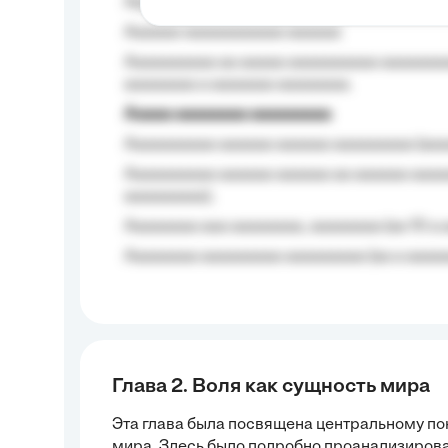
Aaaaaaaaaa aa aaa aaaaaaaaa, a aaa aaaaa
Aaaaaa-aaaaaaaaaaa aaaaaa
Aaaaaaaaaa aa aaaaa aaaaaaaaaa aaaaaaaaa
aaaaaaaa a aaaaaaa aaaaaaaa.
Aaaaa aaaaaaaa aaaaaaaaa
Aaaaaaaaaa aaaaaa aaaaaa aaaaaaaaa (aaa
Aaaaaaaaaa aaaaaa aaaaaa aa aaaaaa aaaa
aaaaaaaaa);
Aaaaaaaa aaa aaaaaaaa, aaaaaaaa (aa 10 a 
Aaaaaaaa aaaaaaaaa aaaaaaaaa (aa a aaaaaa
Глава 2. Воля как сущность мира
Эта глава была посвящена центральному п
мира. Здесь было подробно проанализирова