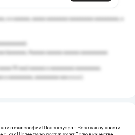
aaaaa aaa, a aaaaaaaaaa, aaaaaa aaaaaa a aaaaaa.
, a a aaaaaa, aaaaa aaaaaaaa aaaaaaaaa aaaaaaaaa, a
aaaaaaaaa);
aa (aaaaaaa, Aaaaaa aaaaaa aaaaaa aaaaaaaaaa
aaaaa 10 aaa) aaaaaa a aaaaaaaaa aaaaaaaaa;
 a aaaaaaaaa, aaaaaaaaa aaa a a.a.);
онятию философии Шопенгауэра – Воле как сущности
но, как Шопенгауэр постулирует Волю в качестве