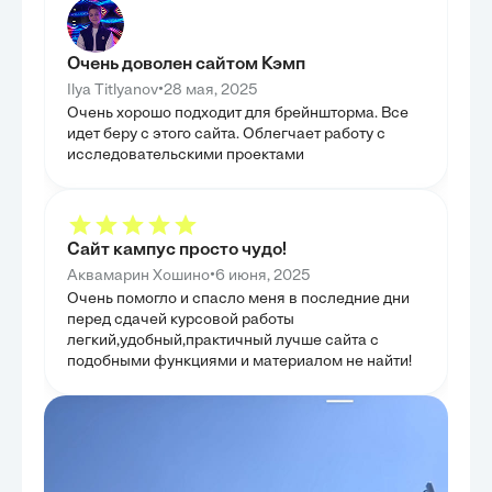
партнерами. Це
диагностироват
практические и
является крити
Очень доволен сайтом Кэмп
Особое внимани
осознанности к
•
Ilya Titlyanov
28 мая, 2025
против токсичн
Очень хорошо подходит для брейншторма. Все
образом, глава
к гармонизации
идет беру с этого сайта. Облегчает работу с
исследовательскими проектами
Сайт кампус просто чудо!
•
Аквамарин Хошино
6 июня, 2025
Очень помогло и спасло меня в последние дни
перед сдачей курсовой работы
легкий,удобный,практичный лучше сайта с
подобными функциями и материалом не найти!