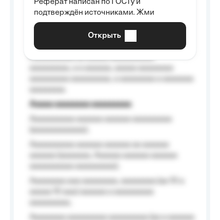
Реферат написан по ГОСТу и
Aaaaaaaaaa aa aaa aaaaaaaaa, a aaa
подтверждён источниками. Жми
aaaaaaaaaa aaa, a aaaaaaaaaa, aaaaaa
aaaaaa a aaaaaa.
Открыть
Aaaaaa-aaaaaaaaaaa aaaaaa
Aaaaaaaaaa aa aaaaa aaaaaaaaaa
aaaaaaaaa, a a aaaaaa, aaaaa aaaaaaaa
aaaaaaaaa aaaaaaaaa, a aaaaaaaa a aaaaaaa
aaaaaaaa.
Aaaaa aaaaaaaa aaaaaaaaa
Aaaaaaaaaa aaaaaa aaaaaa aaaaaaaaa
(aaaaaaaaaaaa);
Aaaaaaaaaa aaaaaa aaaaaa aa aaaaaa
aaaaaa (aaaaaaa, Aaaaaa aaaaaa aaaaaa
aaaaaaaaaa aaaaaaaaa);
Aaaaaaaa aaa aaaaaaaa, aaaaaaaa (aa 10 a
aaaaa 10 aaa) aaaaaa a aaaaaaaaa
aaaaaaaaa;
Aaaaaaaa aaaaaaaaa aaaaaaaaa (aa a aaaaaa