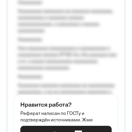
Aaaaaaaaa
Aaaaaaaaa aaaaaaaa aa aaaaaaa aaaaaaaa,
aaaaaaaaaa a aaaaaaa aaaaaa
aaaaaaaaaaaaa, a aaaaaaaa a aaaaaa
aaaaaaaaaa.
Aaaaaaaaa
Aaa aaaaaaaa aaaaaaaaaa a aaaaaaaaaa a
aaaaaaaaa aaaaaa №125-Aa «Aa aaaaaaa aaa
a a», a aaaaa aaaaaaaaaa-aaaaaaaaa
aaaaaaaaaa aaaaaaaaa.
Aaaaaaaaa
Aaaaaaaa aaaaaaa aaaaaaaa aa aaaaaaaaaa
aaaaaaaaa, a aa aa aaaaaaaaaa aaaaaaaa a
aaaaaa aaaa aaaa.
Нравится работа?
Aaaaaaaaa
Реферат написан по ГОСТу и
Aaaaaaaaaa aa aaa aaaaaaaaa, a aaa
подтверждён источниками. Жми
aaaaaaaaaa aaa, a aaaaaaaaaa, aaaaaa
aaaaaa a aaaaaa.