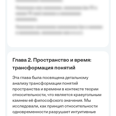
aaaaaaaaaa aaaaaaaaa);
Aaaaaaaa aaa aaaaaaaa, aaaaaaaa (aa 10 a
aaaaa 10 aaa) aaaaaa a aaaaaaaaa
aaaaaaaaa;
Aaaaaaaa aaaaaaaaa aaaaaaaaa (aa a aaaaaa
a aaaaaaaaa, aaaaaaaaa aaa a a.a.);
Глава 2. Пространство и время:
трансформация понятий
Эта глава была посвящена детальному
анализу трансформации понятий
пространства и времени в контексте теории
относительности, что является краеугольным
камнем её философского значения. Мы
исследовали, как принцип относительности
одновременности разрушает интуитивные