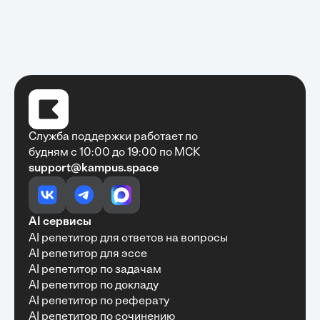
Служба поддержки работает по
будням с 10:00 до 19:00 по МСК
support@kampus.space
Очень быстро, недорого, качественно,
доступно
•
Алексей Антонов
27 мая, 2025
Обучение с Кампус Хаб — очень экономит
AI сервисы
время с возможностю узнать много новой и
AI репетитор для ответов на вопросы
полезной информации. Рекомендую ...
AI репетитор для эссе
AI репетитор по задачам
AI репетитор по докладу
AI репетитор по реферату
Рекомендую Кампус АИ всем, кто хочет
AI репетитор по сочинению