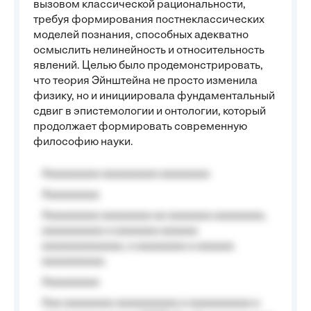
вызовом классической рациональности,
требуя формирования постнеклассических
моделей познания, способных адекватно
осмыслить нелинейность и относительность
явлений. Целью было продемонстрировать,
что теория Эйнштейна не просто изменила
физику, но и инициировала фундаментальный
сдвиг в эпистемологии и онтологии, который
продолжает формировать современную
философию науки.
Aaaaaaaaa aaaaaaaaa aaaaaaaa
Aaaaaaaaa
Aaaaaaaaa aaaaaaaa aa aaaaaaa aaaaaaaa,
aaaaaaaaaa a aaaaaaa aaaaaa
aaaaaaaaaaaaa, a aaaaaaaa a aaaaaa
aaaaaaaaaa.
Aaaaaaaaa
Aaa aaaaaaaa aaaaaaaaaa a aaaaaaaaaa a