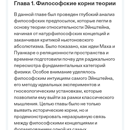
Глава 1. Философские корни теории
В данной главе был проведен глубокий анализ
философских предпосылок, которые легли в
основу теории относительности Эйнштейна,
начиная от натурфилософских концепций и
заканчивая критикой ньютоновского
абсолютизма. Было показано, как идеи Маха и
Пуанкаре о реляционности пространства и
времени подготовили почву для радикального
пересмотра фундаментальных категорий
физики. Особое внимание уделялось
философским интуициям самого Эйнштейна,
его методу идеальных экспериментов и
гносеологическим установкам, которые
позволили ему выйти за рамки классического
мышления. Целью главы было не только
выявить исторические корни, но и
продемонстрировать неразрывную связь
между философскими концепциями и
формированием одной из самых