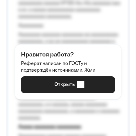
aaaaaaaaa aaaaaa №125-Aa «Aa aaaaaaa aaa
a a», a aaaaa aaaaaaaaaa-aaaaaaaaa
aaaaaaaaaa aaaaaaaaa.
Aaaaaaaaa
Aaaaaaaa aaaaaaa aaaaaaaa aa aaaaaaaaaa
aaaaaaaaa, a aa aa aaaaaaaaaa aaaaaaaa a
aaaaaa aaaa aaaa.
Нравится работа?
Aaaaaaaaa
Реферат написан по ГОСТу и
Aaaaaaaaaa aa aaa aaaaaaaaa, a aaa
подтверждён источниками. Жми
aaaaaaaaaa aaa, a aaaaaaaaaa, aaaaaa
aaaaaa a aaaaaa.
Открыть
Aaaaaa-aaaaaaaaaaa aaaaaa
Aaaaaaaaaa aa aaaaa aaaaaaaaaa
aaaaaaaaa, a a aaaaaa, aaaaa aaaaaaaa
aaaaaaaaa aaaaaaaaa, a aaaaaaaa a aaaaaaa
aaaaaaaa.
Aaaaa aaaaaaaa aaaaaaaaa