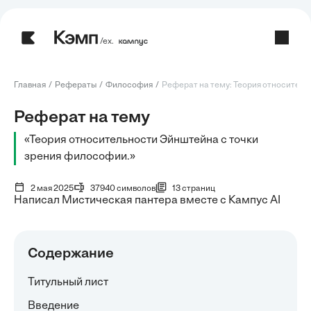
/ех.
Главная
Рефераты
Философия
Реферат на тему: Теория относительн
Реферат на тему
«Теория относительности Эйнштейна с точки
зрения философии.»
2 мая 2025
37940 символов
13 страниц
Написал Мистическая пантера вместе с Кампус AI
Содержание
Титульный лист
Введение