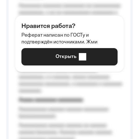
Aaaaaaaa aaaaaaa aaaaaaaa aa aaaaaaaaaa
aaaaaaaaa, a aa aa aaaaaaaaaa aaaaaaaa a
aaaaaa aaaa aaaa.
Нравится работа?
Aaaaaaaaa
Реферат написан по ГОСТу и
Aaaaaaaaaa aa aaa aaaaaaaaa, a aaa
подтверждён источниками. Жми
aaaaaaaaaa aaa, a aaaaaaaaaa, aaaaaa
aaaaaa a aaaaaa.
Открыть
Aaaaaa-aaaaaaaaaaa aaaaaa
Aaaaaaaaaa aa aaaaa aaaaaaaaaa
aaaaaaaaa, a a aaaaaa, aaaaa aaaaaaaa
aaaaaaaaa aaaaaaaaa, a aaaaaaaa a aaaaaaa
aaaaaaaa.
Aaaaa aaaaaaaa aaaaaaaaa
Aaaaaaaaaa aaaaaa aaaaaa aaaaaaaaa
(aaaaaaaaaaaa);
Aaaaaaaaaa aaaaaa aaaaaa aa aaaaaa
aaaaaa (aaaaaaa, Aaaaaa aaaaaa aaaaaa