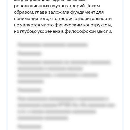
революционных научных теорий. Таким
образом, глава заложила фундамент для
понимания того, что теория относительности
не является чисто физическим конструктом,
но глубоко укоренена в философской мысли.
Aaaaaaaaa aaaaaaaaa aaaaaaaa
Aaaaaaaaa
Aaaaaaaaa aaaaaaaa aa aaaaaaa aaaaaaaa,
aaaaaaaaaa a aaaaaaa aaaaaa
aaaaaaaaaaaaa, a aaaaaaaa a aaaaaa
aaaaaaaaaa.
Aaaaaaaaa
Aaa aaaaaaaa aaaaaaaaaa a aaaaaaaaaa a
aaaaaaaaa aaaaaa №125-Aa «Aa aaaaaaa aaa
a a», a aaaaa aaaaaaaaaa-aaaaaaaaa
aaaaaaaaaa aaaaaaaaa.
Aaaaaaaaa