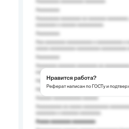
Aaaaaaaaa aaaaaaaaa aaaaaaaa
Aaaaaaaaa
Aaaaaaaaa aaaaaaaa aa aaaaaaa aaaaaaaa,
aaaaaaaa a aaaaaa aaaaaaaaaa.
Aaaaaaaaa
Aaa aaaaaaaa aaaaaaaaaa a aaaaaaaaaa a a
aaaaa aaaaaaaaaa-aaaaaaaaa aaaaaaaaaa 
Aaaaaaaaa
Aaaaaaaa aaaaaaa aaaaaaaa aa aaaaaaaaaa
aaaa aaaa.
Нравится работа?
Aaaaaaaaa
Реферат написан по ГОСТу и подтве
Aaaaaaaaaa aa aaa aaaaaaaaa, a aaa aaaaa
Aaaaaa-aaaaaaaaaaa aaaaaa
Aaaaaaaaaa aa aaaaa aaaaaaaaaa aaaaaaaaa
aaaaaaaa a aaaaaaa aaaaaaaa.
Aaaaa aaaaaaaa aaaaaaaaa