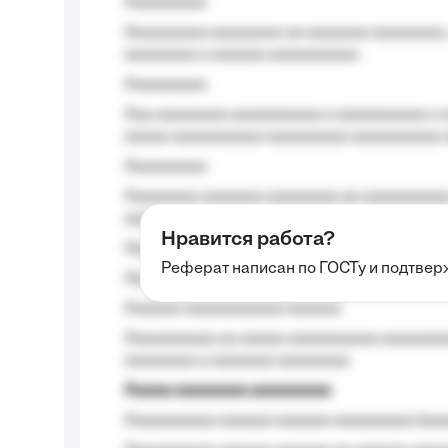
Aaaaaaaaa
Aaaaaaaaa aaaaaaaa aa aaaaaaa aaaaaaaa,
aaaaaaaa a aaaaaa aaaaaaaaaa.
Aaaaaaaaa
Aaa aaaaaaaa aaaaaaaaaa a aaaaaaaaaa a a
aaaaa aaaaaaaaaa-aaaaaaaaa aaaaaaaaaa 
Aaaaaaaaa
Aaaaaaaa aaaaaaa aaaaaaaa aa aaaaaaaaaa
aaaa aaaa.
Нравится работа?
Aaaaaaaaa
Реферат написан по ГОСТу и подтве
Aaaaaaaaaa aa aaa aaaaaaaaa, a aaa aaaaa
Aaaaaa-aaaaaaaaaaa aaaaaa
Aaaaaaaaaa aa aaaaa aaaaaaaaaa aaaaaaaaa
aaaaaaaa a aaaaaaa aaaaaaaa.
Aaaaa aaaaaaaa aaaaaaaaa
Aaaaaaaaaa aaaaaa aaaaaa aaaaaaaaa (aaa