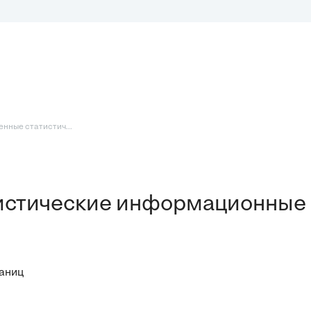
енные статистич...
тистические информационные
раниц