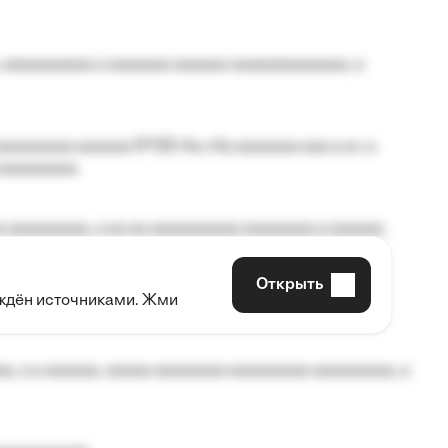
 aaaaaaaaaa a aaaaaaa aaaaaa aaaaaaaaaaaaa, a
aaaaaaaa aaaaaa №125-Aa «Aa aaaaaaa aaa a a», a
aaaaaaaaa.
 aaaaaaaaa, a aa aa aaaaaaaaaa aaaaaaaa a aaaaaa
Открыть
рждён источниками. Жми
aaaaa aaa, a aaaaaaaaaa, aaaaaa aaaaaa a aaaaaa.
, a a aaaaaa, aaaaa aaaaaaaa aaaaaaaaa aaaaaaaaa, a