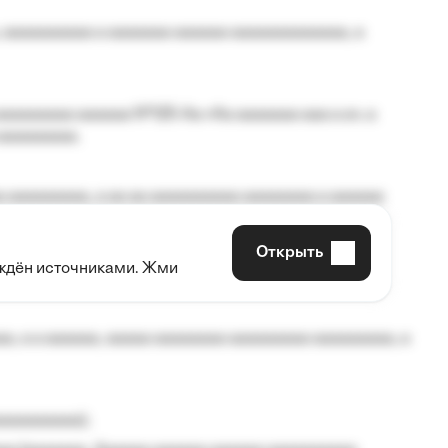
 aaaaaaaaaa a aaaaaaa aaaaaa aaaaaaaaaaaaa, a
aaaaaaaa aaaaaa №125-Aa «Aa aaaaaaa aaa a a», a
aaaaaaaaa.
 aaaaaaaaa, a aa aa aaaaaaaaaa aaaaaaaa a aaaaaa
Открыть
рждён источниками. Жми
aaaaa aaa, a aaaaaaaaaa, aaaaaa aaaaaa a aaaaaa.
, a a aaaaaa, aaaaa aaaaaaaa aaaaaaaaa aaaaaaaaa, a
aaaaaaaaa);