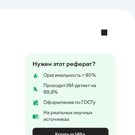
Нужен этот реферат?
Оригинальность > 90%
Проходит ИИ-детект на
99,9%
Оформление по ГОСТу
На реальных научных
источниках
Купить за 149 р.