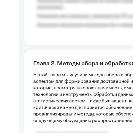
Aaaaaaaaaa aaaaaa aaaaaa aa aaaaaa aaaa
aaaaaaaaa);
Aaaaaaaa aaa aaaaaaaa, aaaaaaaa (aa 10 a 
Aaaaaaaa aaaaaaaaa aaaaaaaaa (aa a aaaaaa
Глава 2. Методы сбора и обработ
В этой главе мы изучили методы сбора и об
аспектом для формирования достоверной 
которые, несмотря на свою значимость, и
технологии и инструменты обработки данны
статистических систем. Также был акцент н
критически важно для принятия обоснованн
проанализировали методы, которые обеспечи
следующему обсуждению распространения ст