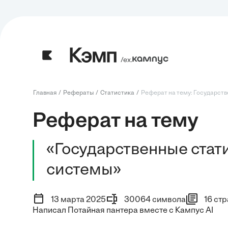
/ех.
Главная
Рефераты
Статистика
Реферат на тему: Государств
Реферат на тему
«Государственные ста
системы»
13 марта 2025
30064 символа
16 ст
Написал Потайная пантера вместе с Кампус AI