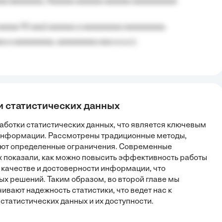
aa (aaaaaaa, Aaaaaa aaaaaa aaaaaa aaaaaaaaaa
aaaaa 10 aaa) aaaaaa a aaaaaaaaa aaaaaaaaa;
 a aaaaaaaaa, aaaaaaaaa aaa a a.a.);
ки статистических данных
работки статистических данных, что является ключевым
информации. Рассмотрены традиционные методы,
меют определенные ограничения. Современные
х показали, как можно повысить эффективность работы
а качестве и достоверности информации, что
ых решений. Таким образом, во второй главе мы
вают надежность статистики, что ведет нас к
атистических данных и их доступности.