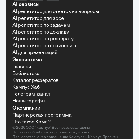
AI сервисы
AI репетитор для ответов на вопросы
AI репетитор для эссе
AI репетитор по задачам
AI репетитор по докладу
AI репетитор по реферату
AI репетитор по сочинению
AI для презентаций
Экосистема
Главная
Библиотека
Каталог рефератов
Кампус Хаб
Телеграм-канал
Наши тарифы
О компании
Партнерская программа
Что такое Кэмп?
© 2026 ООО "Кампус" Все права защищены
Политика обработки персональных данных
Пользовательское соглашение
Кампус+
и
Кампус Проекты