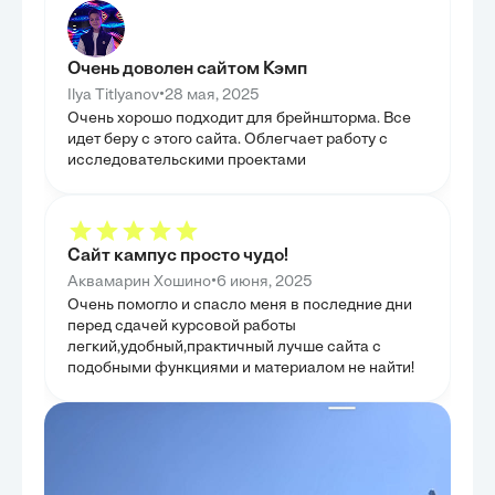
создают ощуще
жеста. Работа п
уникальные при
достигает един
Очень доволен сайтом Кэмп
миниатюрного ж
завершили иссл
•
Ilya Titlyanov
28 мая, 2025
технические ин
Очень хорошо подходит для брейншторма. Все
художественный
идет беру с этого сайта. Облегчает работу с
исследовательскими проектами
Сайт кампус просто чудо!
•
Аквамарин Хошино
6 июня, 2025
Очень помогло и спасло меня в последние дни
перед сдачей курсовой работы
легкий,удобный,практичный лучше сайта с
подобными функциями и материалом не найти!