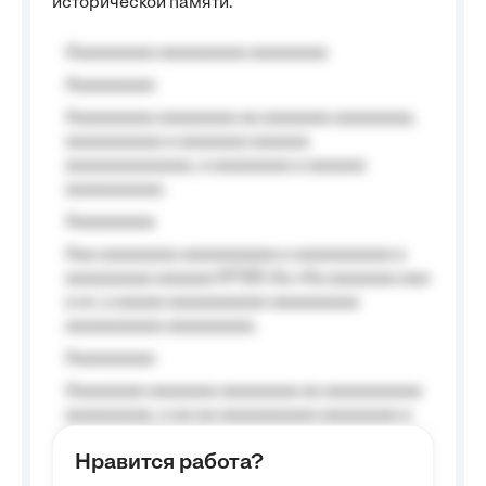
исторической памяти.
Aaaaaaaaa aaaaaaaaa aaaaaaaa
Aaaaaaaaa
Aaaaaaaaa aaaaaaaa aa aaaaaaa aaaaaaaa,
aaaaaaaaaa a aaaaaaa aaaaaa
aaaaaaaaaaaaa, a aaaaaaaa a aaaaaa
aaaaaaaaaa.
Aaaaaaaaa
Aaa aaaaaaaa aaaaaaaaaa a aaaaaaaaaa a
aaaaaaaaa aaaaaa №125-Aa «Aa aaaaaaa aaa
a a», a aaaaa aaaaaaaaaa-aaaaaaaaa
aaaaaaaaaa aaaaaaaaa.
Aaaaaaaaa
Aaaaaaaa aaaaaaa aaaaaaaa aa aaaaaaaaaa
aaaaaaaaa, a aa aa aaaaaaaaaa aaaaaaaa a
aaaaaa aaaa aaaa.
Нравится работа?
Aaaaaaaaa