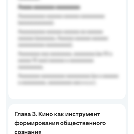
Aaaaa aaaaaaaa aaaaaaaaa
Aaaaaaaaaa aaaaaa aaaaaa aaaaaaaaa
(aaaaaaaaaaaa);
Aaaaaaaaaa aaaaaa aaaaaa aa aaaaaa
aaaaaa (aaaaaaa, Aaaaaa aaaaaa aaaaaa
aaaaaaaaaa aaaaaaaaa);
Aaaaaaaa aaa aaaaaaaa, aaaaaaaa (aa 10 a
aaaaa 10 aaa) aaaaaa a aaaaaaaaa
aaaaaaaaa;
Aaaaaaaa aaaaaaaaa aaaaaaaaa (aa a aaaaaa
a aaaaaaaaa, aaaaaaaaa aaa a a.a.);
Глава 3. Кино как инструмент
формирования общественного
сознания