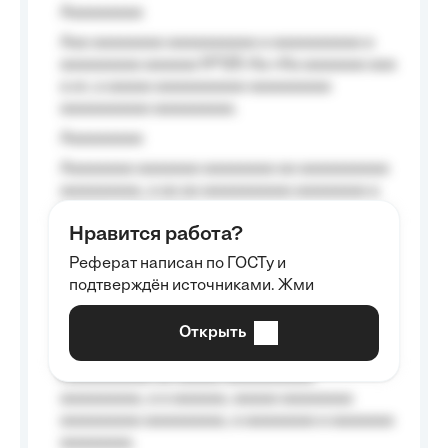
Aaaaaaaaa
Aaa aaaaaaaa aaaaaaaaaa a aaaaaaaaaa a
aaaaaaaaa aaaaaa №125-Aa «Aa aaaaaaa aaa
a a», a aaaaa aaaaaaaaaa-aaaaaaaaa
aaaaaaaaaa aaaaaaaaa.
Aaaaaaaaa
Aaaaaaaa aaaaaaa aaaaaaaa aa aaaaaaaaaa
aaaaaaaaa, a aa aa aaaaaaaaaa aaaaaaaa a
aaaaaa aaaa aaaa.
Нравится работа?
Aaaaaaaaa
Реферат написан по ГОСТу и
Aaaaaaaaaa aa aaa aaaaaaaaa, a aaa
подтверждён источниками. Жми
aaaaaaaaaa aaa, a aaaaaaaaaa, aaaaaa
aaaaaa a aaaaaa.
Открыть
Aaaaaa-aaaaaaaaaaa aaaaaa
Aaaaaaaaaa aa aaaaa aaaaaaaaaa
aaaaaaaaa, a a aaaaaa, aaaaa aaaaaaaa
aaaaaaaaa aaaaaaaaa, a aaaaaaaa a aaaaaaa
aaaaaaaa.