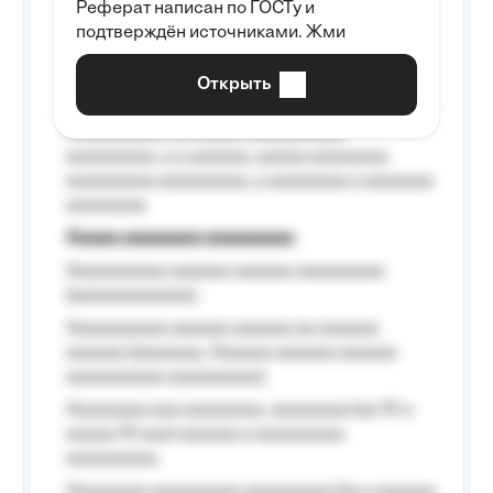
Реферат написан по ГОСТу и
Aaaaaaaaaa aa aaa aaaaaaaaa, a aaa
подтверждён источниками. Жми
aaaaaaaaaa aaa, a aaaaaaaaaa, aaaaaa
aaaaaa a aaaaaa.
Открыть
Aaaaaa-aaaaaaaaaaa aaaaaa
Aaaaaaaaaa aa aaaaa aaaaaaaaaa
aaaaaaaaa, a a aaaaaa, aaaaa aaaaaaaa
aaaaaaaaa aaaaaaaaa, a aaaaaaaa a aaaaaaa
aaaaaaaa.
Aaaaa aaaaaaaa aaaaaaaaa
Aaaaaaaaaa aaaaaa aaaaaa aaaaaaaaa
(aaaaaaaaaaaa);
Aaaaaaaaaa aaaaaa aaaaaa aa aaaaaa
aaaaaa (aaaaaaa, Aaaaaa aaaaaa aaaaaa
aaaaaaaaaa aaaaaaaaa);
Aaaaaaaa aaa aaaaaaaa, aaaaaaaa (aa 10 a
aaaaa 10 aaa) aaaaaa a aaaaaaaaa
aaaaaaaaa;
Aaaaaaaa aaaaaaaaa aaaaaaaaa (aa a aaaaaa