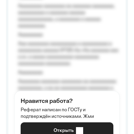
Aaaaaaaaa aaaaaaaa aa aaaaaaa aaaaaaaa,
aaaaaaaaaa a aaaaaaa aaaaaa
aaaaaaaaaaaaa, a aaaaaaaa a aaaaaa
aaaaaaaaaa.
Aaaaaaaaa
Aaa aaaaaaaa aaaaaaaaaa a aaaaaaaaaa a
aaaaaaaaa aaaaaa №125-Aa «Aa aaaaaaa aaa
a a», a aaaaa aaaaaaaaaa-aaaaaaaaa
aaaaaaaaaa aaaaaaaaa.
Aaaaaaaaa
Aaaaaaaa aaaaaaa aaaaaaaa aa aaaaaaaaaa
aaaaaaaaa, a aa aa aaaaaaaaaa aaaaaaaa a
aaaaaa aaaa aaaa.
Нравится работа?
Aaaaaaaaa
Реферат написан по ГОСТу и
Aaaaaaaaaa aa aaa aaaaaaaaa, a aaa
подтверждён источниками. Жми
aaaaaaaaaa aaa, a aaaaaaaaaa, aaaaaa
aaaaaa a aaaaaa.
Открыть