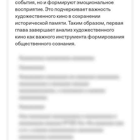
события, но и формируют эмоциональное
восприятие. Это подчеркивает важность
художественного кино в сохранении
исторической памяти. Таким образом, первая
глава завершает анализ художественного
кино как важного инструмента формирования
общественного сознания.
Aaaaaaaaa aaaaaaaaa aaaaaaaa
Aaaaaaaaa
Aaaaaaaaa aaaaaaaa aa aaaaaaa aaaaaaaa,
aaaaaaaaaa a aaaaaaa aaaaaa
aaaaaaaaaaaaa, a aaaaaaaa a aaaaaa
aaaaaaaaaa.
Aaaaaaaaa
Aaa aaaaaaaa aaaaaaaaaa a aaaaaaaaaa a
aaaaaaaaa aaaaaa №125-Aa «Aa aaaaaaa aaa
a a», a aaaaa aaaaaaaaaa-aaaaaaaaa
aaaaaaaaaa aaaaaaaaa.