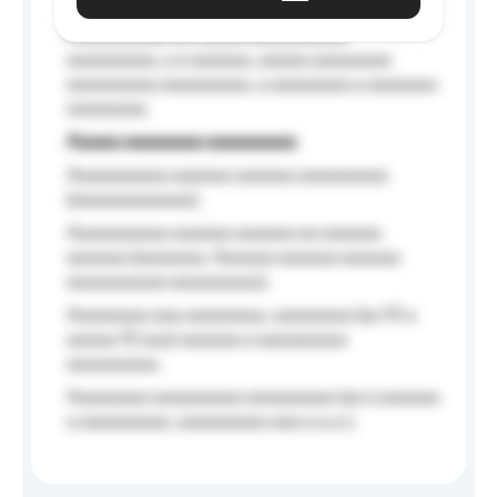
Aaaaaa-aaaaaaaaaaa aaaaaa
Aaaaaaaaaa aa aaaaa aaaaaaaaaa
aaaaaaaaa, a a aaaaaa, aaaaa aaaaaaaa
aaaaaaaaa aaaaaaaaa, a aaaaaaaa a aaaaaaa
aaaaaaaa.
Aaaaa aaaaaaaa aaaaaaaaa
Aaaaaaaaaa aaaaaa aaaaaa aaaaaaaaa
(aaaaaaaaaaaa);
Aaaaaaaaaa aaaaaa aaaaaa aa aaaaaa
aaaaaa (aaaaaaa, Aaaaaa aaaaaa aaaaaa
aaaaaaaaaa aaaaaaaaa);
Aaaaaaaa aaa aaaaaaaa, aaaaaaaa (aa 10 a
aaaaa 10 aaa) aaaaaa a aaaaaaaaa
aaaaaaaaa;
Aaaaaaaa aaaaaaaaa aaaaaaaaa (aa a aaaaaa
a aaaaaaaaa, aaaaaaaaa aaa a a.a.);