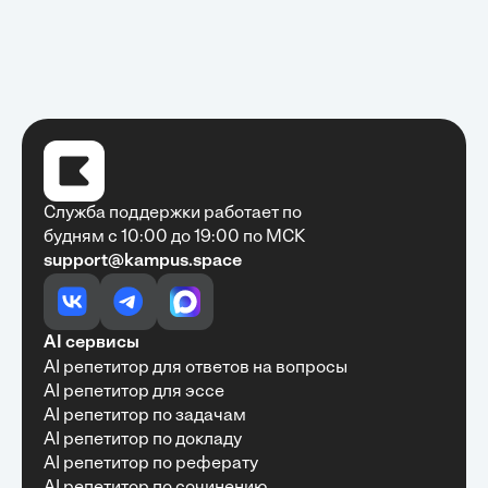
Служба поддержки работает по
будням с 10:00 до 19:00 по МСК
support@kampus.space
Очень быстро, недорого, качественно,
доступно
•
Алексей Антонов
27 мая, 2025
Обучение с Кампус Хаб — очень экономит
AI сервисы
время с возможностю узнать много новой и
AI репетитор для ответов на вопросы
полезной информации. Рекомендую ...
AI репетитор для эссе
AI репетитор по задачам
AI репетитор по докладу
AI репетитор по реферату
Рекомендую Кампус АИ всем, кто хочет