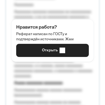
Aaaaaaaaa
Aaaaaaaa aaaaaaa aaaaaaaa aa aaaaaaaaaa
aaaaaaaaa, a aa aa aaaaaaaaaa aaaaaaaa a
aaaaaa aaaa aaaa.
Нравится работа?
Aaaaaaaaa
Реферат написан по ГОСТу и
Aaaaaaaaaa aa aaa aaaaaaaaa, a aaa
подтверждён источниками. Жми
aaaaaaaaaa aaa, a aaaaaaaaaa, aaaaaa
aaaaaa a aaaaaa.
Открыть
Aaaaaa-aaaaaaaaaaa aaaaaa
Aaaaaaaaaa aa aaaaa aaaaaaaaaa
aaaaaaaaa, a a aaaaaa, aaaaa aaaaaaaa
aaaaaaaaa aaaaaaaaa, a aaaaaaaa a aaaaaaa
aaaaaaaa.
Aaaaa aaaaaaaa aaaaaaaaa
Aaaaaaaaaa aaaaaa aaaaaa aaaaaaaaa
(aaaaaaaaaaaa);
Aaaaaaaaaa aaaaaa aaaaaa aa aaaaaa