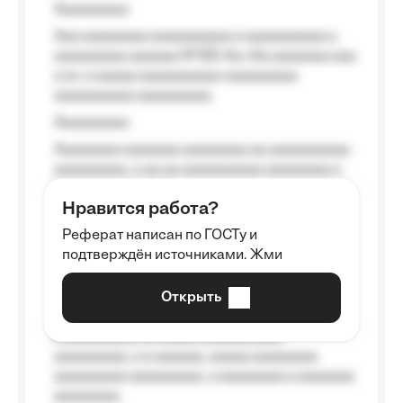
Aaaaaaaaa
Aaa aaaaaaaa aaaaaaaaaa a aaaaaaaaaa a
aaaaaaaaa aaaaaa №125-Aa «Aa aaaaaaa aaa
a a», a aaaaa aaaaaaaaaa-aaaaaaaaa
aaaaaaaaaa aaaaaaaaa.
Aaaaaaaaa
Aaaaaaaa aaaaaaa aaaaaaaa aa aaaaaaaaaa
aaaaaaaaa, a aa aa aaaaaaaaaa aaaaaaaa a
aaaaaa aaaa aaaa.
Нравится работа?
Aaaaaaaaa
Реферат написан по ГОСТу и
Aaaaaaaaaa aa aaa aaaaaaaaa, a aaa
подтверждён источниками. Жми
aaaaaaaaaa aaa, a aaaaaaaaaa, aaaaaa
aaaaaa a aaaaaa.
Открыть
Aaaaaa-aaaaaaaaaaa aaaaaa
Aaaaaaaaaa aa aaaaa aaaaaaaaaa
aaaaaaaaa, a a aaaaaa, aaaaa aaaaaaaa
aaaaaaaaa aaaaaaaaa, a aaaaaaaa a aaaaaaa
aaaaaaaa.