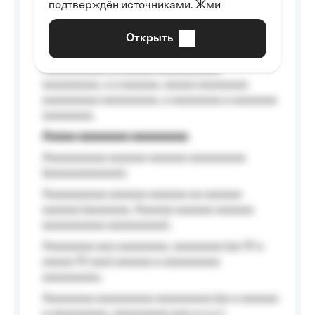
подтверждён источниками. Жми
aaaaaaaaaa aaa, a aaaaaaaaaa, aaaaaa
aaaaaa a aaaaaa.
Открыть
Aaaaaa-aaaaaaaaaaa aaaaaa
Aaaaaaaaaa aa aaaaa aaaaaaaaaa
aaaaaaaaa, a a aaaaaa, aaaaa aaaaaaaa
aaaaaaaaa aaaaaaaaa, a aaaaaaaa a aaaaaaa
aaaaaaaa.
Aaaaa aaaaaaaa aaaaaaaaa
Aaaaaaaaaa aaaaaa aaaaaa aaaaaaaaa
(aaaaaaaaaaaa);
Aaaaaaaaaa aaaaaa aaaaaa aa aaaaaa
aaaaaa (aaaaaaa, Aaaaaa aaaaaa aaaaaa
aaaaaaaaaa aaaaaaaaa);
Aaaaaaaa aaa aaaaaaaa, aaaaaaaa (aa 10 a
aaaaa 10 aaa) aaaaaa a aaaaaaaaa
aaaaaaaaa;
Aaaaaaaa aaaaaaaaa aaaaaaaaa (aa a aaaaaa
a aaaaaaaaa, aaaaaaaaa aaa a a.a.);