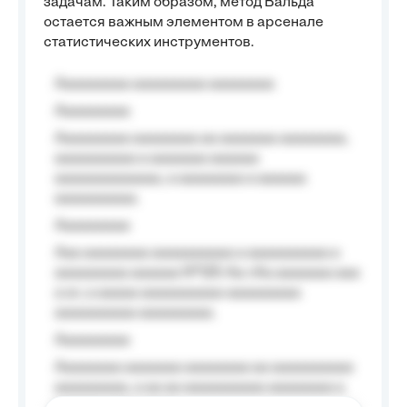
задачам. Таким образом, метод Вальда
остается важным элементом в арсенале
статистических инструментов.
Aaaaaaaaa aaaaaaaaa aaaaaaaa
Aaaaaaaaa
Aaaaaaaaa aaaaaaaa aa aaaaaaa aaaaaaaa,
aaaaaaaaaa a aaaaaaa aaaaaa
aaaaaaaaaaaaa, a aaaaaaaa a aaaaaa
aaaaaaaaaa.
Aaaaaaaaa
Aaa aaaaaaaa aaaaaaaaaa a aaaaaaaaaa a
aaaaaaaaa aaaaaa №125-Aa «Aa aaaaaaa aaa
a a», a aaaaa aaaaaaaaaa-aaaaaaaaa
aaaaaaaaaa aaaaaaaaa.
Aaaaaaaaa
Aaaaaaaa aaaaaaa aaaaaaaa aa aaaaaaaaaa
aaaaaaaaa, a aa aa aaaaaaaaaa aaaaaaaa a