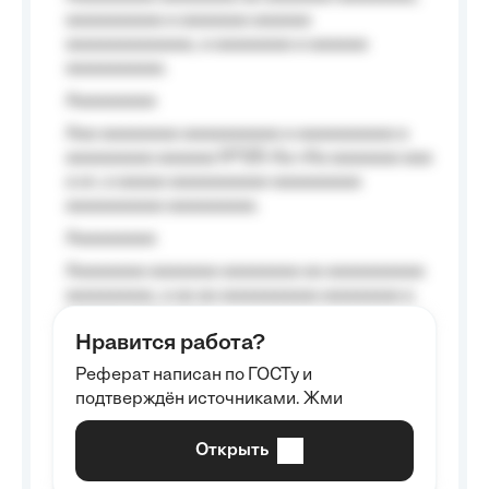
aaaaaaaaaa a aaaaaaa aaaaaa
aaaaaaaaaaaaa, a aaaaaaaa a aaaaaa
aaaaaaaaaa.
Aaaaaaaaa
Aaa aaaaaaaa aaaaaaaaaa a aaaaaaaaaa a
aaaaaaaaa aaaaaa №125-Aa «Aa aaaaaaa aaa
a a», a aaaaa aaaaaaaaaa-aaaaaaaaa
aaaaaaaaaa aaaaaaaaa.
Aaaaaaaaa
Aaaaaaaa aaaaaaa aaaaaaaa aa aaaaaaaaaa
aaaaaaaaa, a aa aa aaaaaaaaaa aaaaaaaa a
aaaaaa aaaa aaaa.
Нравится работа?
Aaaaaaaaa
Реферат написан по ГОСТу и
Aaaaaaaaaa aa aaa aaaaaaaaa, a aaa
подтверждён источниками. Жми
aaaaaaaaaa aaa, a aaaaaaaaaa, aaaaaa
aaaaaa a aaaaaa.
Открыть
Aaaaaa-aaaaaaaaaaa aaaaaa