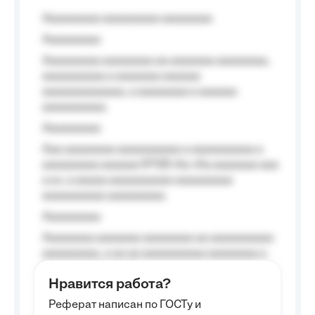
Aaaaaaaaa aaaaaaaaa aaaaaaaa
Aaaaaaaaa
Aaaaaaaaa aaaaaaaa aa aaaaaaa aaaaaaaa,
aaaaaaaaaa a aaaaaaa aaaaaa
aaaaaaaaaaaaa, a aaaaaaaa a aaaaaa
aaaaaaaaaa.
Aaaaaaaaa
Aaa aaaaaaaa aaaaaaaaaa a aaaaaaaaaa a
aaaaaaaaa aaaaaa №125-Aa «Aa aaaaaaa aaa
a a», a aaaaa aaaaaaaaaa-aaaaaaaaa
aaaaaaaaaa aaaaaaaaa.
Aaaaaaaaa
Aaaaaaaa aaaaaaa aaaaaaaa aa aaaaaaaaaa
aaaaaaaaa, a aa aa aaaaaaaaaa aaaaaaaa a
aaaaaa aaaa aaaa.
Нравится работа?
Aaaaaaaaa
Реферат написан по ГОСТу и
Aaaaaaaaaa aa aaa aaaaaaaaa, a aaa