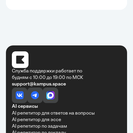
Служба поддержки работает по
будням с 10:00 до 19:00 по МСК
support@kampus.space
Очень быстро, недорого, качественно,
доступно
•
Алексей Антонов
27 мая, 2025
Обучение с Кампус Хаб — очень экономит
AI сервисы
время с возможностю узнать много новой и
AI репетитор для ответов на вопросы
полезной информации. Рекомендую ...
AI репетитор для эссе
AI репетитор по задачам