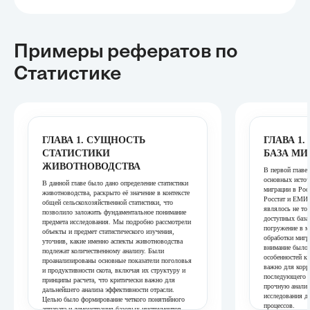
Примеры рефератов
по
Статистике
ГЛАВА 1. СУЩНОСТЬ
ГЛАВА 1
СТАТИСТИКИ
БАЗА МИ
ЖИВОТНОВОДСТВА
В первой главе
основных источ
В данной главе было дано определение статистики
миграции в Ро
животноводства, раскрыто её значение в контексте
Росстат и ЕМИ
общей сельскохозяйственной статистики, что
являлось не то
позволило заложить фундаментальное понимание
доступных база
предмета исследования. Мы подробно рассмотрели
погружение в м
объекты и предмет статистического изучения,
обработки мигр
уточнив, какие именно аспекты животноводства
внимание было 
подлежат количественному анализу. Были
особенностей к
проанализированы основные показатели поголовья
важно для корр
и продуктивности скота, включая их структуру и
последующего а
принципы расчета, что критически важно для
прочную аналит
дальнейшего анализа эффективности отрасли.
исследования д
Целью было формирование четкого понятийного
процессов.
аппарата и демонстрация базовых инструментов,