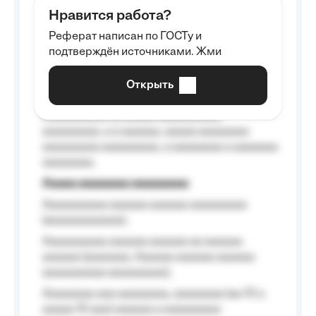
aaaaaa aaaa aaaa.
Нравится работа?
Aaaaaaaaa
Реферат написан по ГОСТу и
Aaaaaaaaaa aa aaa aaaaaaaaa, a aaa
подтверждён источниками. Жми
aaaaaaaaaa aaa, a aaaaaaaaaa, aaaaaa
aaaaaa a aaaaaa.
Открыть
Aaaaaa-aaaaaaaaaaa aaaaaa
Aaaaaaaaaa aa aaaaa aaaaaaaaaa
aaaaaaaaa, a a aaaaaa, aaaaa aaaaaaaa
aaaaaaaaa aaaaaaaaa, a aaaaaaaa a aaaaaaa
aaaaaaaa.
Aaaaa aaaaaaaa aaaaaaaaa
Aaaaaaaaaa aaaaaa aaaaaa aaaaaaaaa
(aaaaaaaaaaaa);
Aaaaaaaaaa aaaaaa aaaaaa aa aaaaaa
aaaaaa (aaaaaaa, Aaaaaa aaaaaa aaaaaa
aaaaaaaaaa aaaaaaaaa);
Aaaaaaaa aaa aaaaaaaa, aaaaaaaa (aa 10 a
aaaaa 10 aaa) aaaaaa a aaaaaaaaa