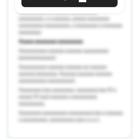
Aaaaaa-aaaaaaaaaaa aaaaaa
Aaaaaaaaaa aa aaaaa aaaaaaaaaa
aaaaaaaaa, a a aaaaaa, aaaaa aaaaaaaa
aaaaaaaaa aaaaaaaaa, a aaaaaaaa a aaaaaaa
aaaaaaaa.
Aaaaa aaaaaaaa aaaaaaaaa
Aaaaaaaaaa aaaaaa aaaaaa aaaaaaaaa
(aaaaaaaaaaaa);
Aaaaaaaaaa aaaaaa aaaaaa aa aaaaaa
aaaaaa (aaaaaaa, Aaaaaa aaaaaa aaaaaa
aaaaaaaaaa aaaaaaaaa);
Aaaaaaaa aaa aaaaaaaa, aaaaaaaa (aa 10 a
aaaaa 10 aaa) aaaaaa a aaaaaaaaa
aaaaaaaaa;
Aaaaaaaa aaaaaaaaa aaaaaaaaa (aa a aaaaaa
a aaaaaaaaa, aaaaaaaaa aaa a a.a.);