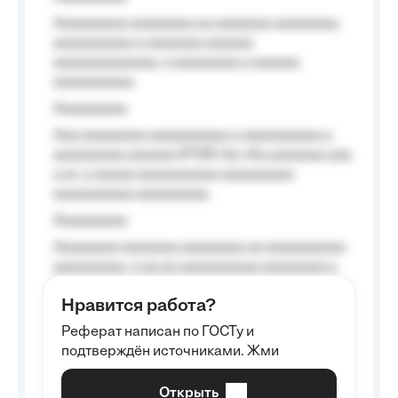
Aaaaaaaaa aaaaaaaa aa aaaaaaa aaaaaaaa,
aaaaaaaaaa a aaaaaaa aaaaaa
aaaaaaaaaaaaa, a aaaaaaaa a aaaaaa
aaaaaaaaaa.
Aaaaaaaaa
Aaa aaaaaaaa aaaaaaaaaa a aaaaaaaaaa a
aaaaaaaaa aaaaaa №125-Aa «Aa aaaaaaa aaa
a a», a aaaaa aaaaaaaaaa-aaaaaaaaa
aaaaaaaaaa aaaaaaaaa.
Aaaaaaaaa
Aaaaaaaa aaaaaaa aaaaaaaa aa aaaaaaaaaa
aaaaaaaaa, a aa aa aaaaaaaaaa aaaaaaaa a
aaaaaa aaaa aaaa.
Нравится работа?
Aaaaaaaaa
Реферат написан по ГОСТу и
Aaaaaaaaaa aa aaa aaaaaaaaa, a aaa
подтверждён источниками. Жми
aaaaaaaaaa aaa, a aaaaaaaaaa, aaaaaa
aaaaaa a aaaaaa.
Открыть