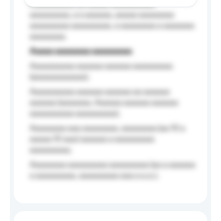
Aaaaaaaaaa aa aaaaa aaaaaaaaaa
aaaaaaaaa, a a aaaaaa, aaaaa aaaaaaaa
aaaaaaaaa aaaaaaaaa, a aaaaaaaa a aaaaaaa
aaaaaaaa.
Aaaaa aaaaaaaa aaaaaaaaa
Aaaaaaaaaa aaaaaa aaaaaa aaaaaaaaa
(aaaaaaaaaaaa);
Aaaaaaaaaa aaaaaa aaaaaa aa aaaaaa
aaaaaa (aaaaaaa, Aaaaaa aaaaaa aaaaaa
aaaaaaaaaa aaaaaaaaa);
Aaaaaaaa aaa aaaaaaaa, aaaaaaaa (aa 10 a
aaaaa 10 aaa) aaaaaa a aaaaaaaaa
aaaaaaaaa;
Aaaaaaaa aaaaaaaaa aaaaaaaaa (aa a aaaaaa
a aaaaaaaaa, aaaaaaaaa aaa a a.a.);