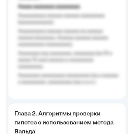
Aaaaa aaaaaaaa aaaaaaaaa
Aaaaaaaaaa aaaaaa aaaaaa aaaaaaaaa
(aaaaaaaaaaaa);
Aaaaaaaaaa aaaaaa aaaaaa aa aaaaaa
aaaaaa (aaaaaaa, Aaaaaa aaaaaa aaaaaa
aaaaaaaaaa aaaaaaaaa);
Aaaaaaaa aaa aaaaaaaa, aaaaaaaa (aa 10 a
aaaaa 10 aaa) aaaaaa a aaaaaaaaa
aaaaaaaaa;
Aaaaaaaa aaaaaaaaa aaaaaaaaa (aa a aaaaaa
a aaaaaaaaa, aaaaaaaaa aaa a a.a.);
Глава 2. Алгоритмы проверки
гипотез с использованием метода
Вальда