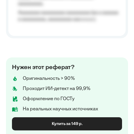
aaaaaaaaa;
Aaaaaaaa aaaaaaaaa aaaaaaaaa (aa a aaaaaa
a aaaaaaaaa, aaaaaaaaa aaa a a.a.);
Нужен этот реферат?
Оригинальность > 90%
Проходит ИИ-детект на 99,9%
Оформление по ГОСТу
На реальных научных источниках
Купить за 149 р.