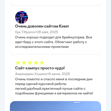
основе проведе
В данной главе мы перешли от теоретического
сформулированы
осмысления к практическому применению
практических р
статистики животноводства, что позволило оценить
совершенствова
реальную эффективность изученных методов. Был
образом, эта гл
рассмотрен статистический учет и отчетность в
предыдущих исс
современных животноводческих хозяйствах,
шаги для реаги
демонстрируя, как первичные данные собираются и
вызовы в сфере
Очень доволен сайтом Кэмп
обрабатываются. Мы проанализировали динамику
поголовья и продуктивности на примере
•
Ilya Titlyanov
28 мая, 2025
российских предприятий, что дало возможность
Очень хорошо подходит для брейншторма. Все
увидеть конкретные кейсы и выявить типовые
проблемы и успехи. Особое внимание было
идет беру с этого сайта. Облегчает работу с
уделено использованию статистических методов
исследовательскими проектами
для оптимизации кормовых рационов и
производственных процессов, что подчеркнуло
экономическую целесообразность и практическую
пользу статистического анализа. Целью главы было
показать, как статистические данные
трансформируются в управленческие решения,
Сайт кампус просто чудо!
направленные на повышение рентабельности и
устойчивости животноводческих хозяйств.
•
Аквамарин Хошино
6 июня, 2025
Очень помогло и спасло меня в последние дни
перед сдачей курсовой работы
легкий,удобный,практичный лучше сайта с
подобными функциями и материалом не найти!