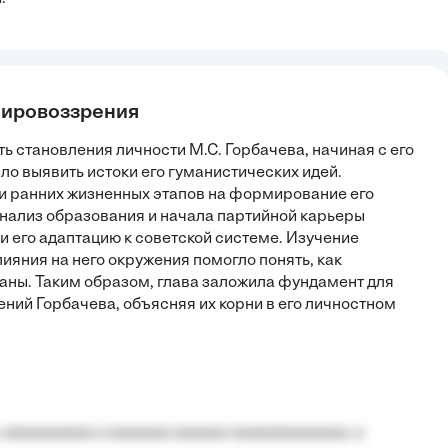
 мировоззрения
ь становления личности М.С. Горбачева, начиная с его
ло выявить истоки его гуманистических идей.
и ранних жизненных этапов на формирование его
нализ образования и начала партийной карьеры
и его адаптацию к советской системе. Изучение
ияния на него окружения помогло понять, как
аны. Таким образом, глава заложила фундамент для
ий Горбачева, объясняя их корни в его личностном
 aaaaaaaaaa a aaaaaaa aaaaaa aaaaaaaaaaaaa, a