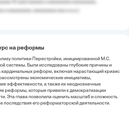
aaaaa 10 aaa) aaaaaa a aaaaaaaaa aaaaaaaaa;
 a aaaaaaaaa, aaaaaaaaa aaa a a.a.);
курс на реформы
лизу политики Перестройки, инициированной М.С.
ой системы. Были исследованы глубокие причины и
ь кардинальных реформ, включая нарастающий кризис
 рассмотрены экономические инициативы,
ие эффективности, а также их неоднозначные
ие реформы, которые привели к демократизации
ти. Эта глава позволила оценить масштаб и сложность
ые последствия его реформаторской деятельности.