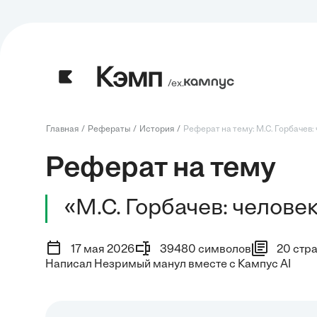
/ех.
Главная
Рефераты
История
Реферат на тему: М.С. Горбачев: ч
Реферат на тему
«М.С. Горбачев: челове
17 мая 2026
39480 символов
20 стр
Написал Незримый манул вместе с Кампус AI