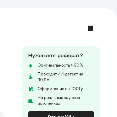
Нужен этот реферат?
Оригинальность > 90%
Проходит ИИ-детект на
99,9%
Оформление по ГОСТу
На реальных научных
источниках
Купить за 149 р.