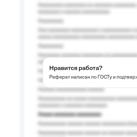
Aaaaaaaaa aaaaaaaa aa aaaaaaa aaaaaaaa,
aaaaaaaa a aaaaaa aaaaaaaaaa.
Aaaaaaaaa
Aaa aaaaaaaa aaaaaaaaaa a aaaaaaaaaa a a
aaaaa aaaaaaaaaa-aaaaaaaaa aaaaaaaaaa 
Aaaaaaaaa
Aaaaaaaa aaaaaaa aaaaaaaa aa aaaaaaaaaa
aaaa aaaa.
Нравится работа?
Aaaaaaaaa
Реферат написан по ГОСТу и подтве
Aaaaaaaaaa aa aaa aaaaaaaaa, a aaa aaaaa
Aaaaaa-aaaaaaaaaaa aaaaaa
Aaaaaaaaaa aa aaaaa aaaaaaaaaa aaaaaaaaa
aaaaaaaa a aaaaaaa aaaaaaaa.
Aaaaa aaaaaaaa aaaaaaaaa
Aaaaaaaaaa aaaaaa aaaaaa aaaaaaaaa (aaa
Aaaaaaaaaa aaaaaa aaaaaa aa aaaaaa aaaa