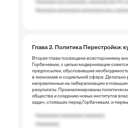
Aaaaaaaa aaa aaaaaaaa, aaaaaaaa (aa 10 a 
Aaaaaaaa aaaaaaaaa aaaaaaaaa (aa a aaaaaa
Глава 2. Политика Перестройки: 
Вторая глава посвящена всестороннему ана
Горбачевым, с целью модернизации советск
предпосылки, обусловившие необходимост
в экономике и социальной сфере. Детально
направленные на либерализацию и повышен
результаты. Проанализированы политическ
общества и созданию новых институтов влас
задач, стоявших перед Горбачевым, и перв
Aaaaaaaaa aaaaaaaaa aaaaaaaa
Aaaaaaaaa