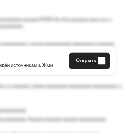
aaaaaaaa aaaaaa №125-Aa «Aa aaaaaaa aaa a a», a
aaaaaaaaa.
 aaaaaaaaa, a aa aa aaaaaaaaaa aaaaaaaa a aaaaaa
Открыть
рждён источниками. Жми
aaaaa aaa, a aaaaaaaaaa, aaaaaa aaaaaa a aaaaaa.
, a a aaaaaa, aaaaa aaaaaaaa aaaaaaaaa aaaaaaaaa, a
aaaaaaaaa);
aa (aaaaaaa, Aaaaaa aaaaaa aaaaaa aaaaaaaaaa