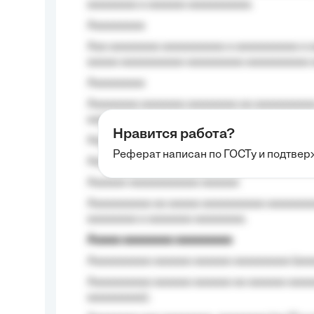
aaaaaaaa a aaaaaa aaaaaaaaaa.
Aaaaaaaaa
Aaa aaaaaaaa aaaaaaaaaa a aaaaaaaaaa a a
aaaaa aaaaaaaaaa-aaaaaaaaa aaaaaaaaaa 
Aaaaaaaaa
Aaaaaaaa aaaaaaa aaaaaaaa aa aaaaaaaaaa
aaaa aaaa.
Нравится работа?
Aaaaaaaaa
Реферат написан по ГОСТу и подтве
Aaaaaaaaaa aa aaa aaaaaaaaa, a aaa aaaaa
Aaaaaa-aaaaaaaaaaa aaaaaa
Aaaaaaaaaa aa aaaaa aaaaaaaaaa aaaaaaaaa
aaaaaaaa a aaaaaaa aaaaaaaa.
Aaaaa aaaaaaaa aaaaaaaaa
Aaaaaaaaaa aaaaaa aaaaaa aaaaaaaaa (aaa
Aaaaaaaaaa aaaaaa aaaaaa aa aaaaaa aaaa
aaaaaaaaa);