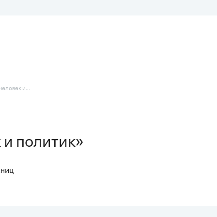
еловек и...
к и политик»
аниц