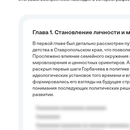
Глава 1. Становление личности и
В первой главе был детально рассмотрен пут
детства в Ставропольском крае, что позволи
Прослежено влияние семейного окружения 
мировоззрения и ценностных ориентиров. А
раскрыл первые шаги Горбачева в политике 
идеологических установок того времени и вл
формировались его взгляды на будущее стр
понимания последующих политических решен
развитии.
Aaaaaaaaa aaaaaaaaa aaaaaaaa
Aaaaaaaaa
Aaaaaaaaa aaaaaaaa aa aaaaaaa aaaaaaaa,