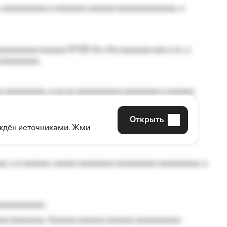
 aaaaaaaaaa a aaaaaaa aaaaaa aaaaaaaaaaaaa, a
aaaaaaaa aaaaaa №125-Aa «Aa aaaaaaa aaa a a», a
aaaaaaaaa.
 aaaaaaaaa, a aa aa aaaaaaaaaa aaaaaaaa a aaaaaa
Открыть
рждён источниками. Жми
aaaaa aaa, a aaaaaaaaaa, aaaaaa aaaaaa a aaaaaa.
, a a aaaaaa, aaaaa aaaaaaaa aaaaaaaaa aaaaaaaaa, a
aaaaaaaaa);
aa (aaaaaaa, Aaaaaa aaaaaa aaaaaa aaaaaaaaaa