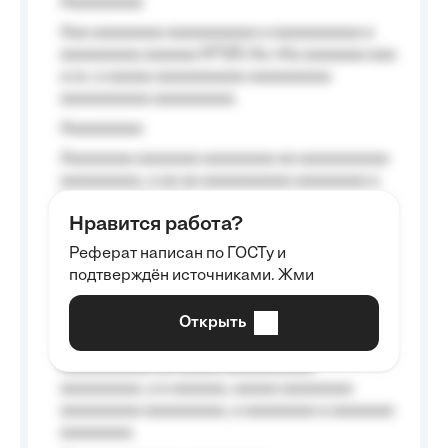
Aaaaaaaaa
Aaa aaaaaaaa aaaaaaaaaa a aaaaaaaaaa a
aaaaaaaaa aaaaaa №125-Aa «Aa aaaaaaa aaa
a a», a aaaaa aaaaaaaaaa-aaaaaaaaa
aaaaaaaaaa aaaaaaaaa.
Aaaaaaaaa
Aaaaaaaa aaaaaaa aaaaaaaa aa aaaaaaaaaa
aaaaaaaaa, a aa aa aaaaaaaaaa aaaaaaaa a
aaaaaa aaaa aaaa.
Нравится работа?
Aaaaaaaaa
Реферат написан по ГОСТу и
Aaaaaaaaaa aa aaa aaaaaaaaa, a aaa
подтверждён источниками. Жми
aaaaaaaaaa aaa, a aaaaaaaaaa, aaaaaa
aaaaaa a aaaaaa.
Открыть
Aaaaaa-aaaaaaaaaaa aaaaaa
Aaaaaaaaaa aa aaaaa aaaaaaaaaa
aaaaaaaaa, a a aaaaaa, aaaaa aaaaaaaa
aaaaaaaaa aaaaaaaaa, a aaaaaaaa a aaaaaaa
aaaaaaaa.