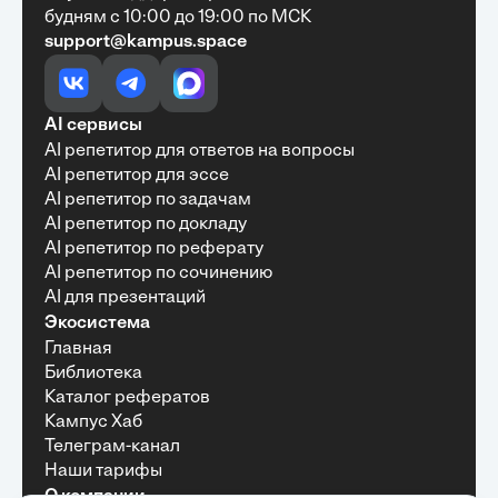
будням с 10:00 до 19:00 по МСК
support@kampus.space
Очень быстро, недорого, качественно,
доступно
•
Алексей Антонов
27 мая, 2025
Обучение с Кампус Хаб — очень экономит
AI сервисы
время с возможностю узнать много новой и
AI репетитор для ответов на вопросы
полезной информации. Рекомендую ...
AI репетитор для эссе
AI репетитор по задачам
AI репетитор по докладу
AI репетитор по реферату
Рекомендую Кампус АИ всем, кто хочет
AI репетитор по сочинению
учиться эффективно и с комфортом
AI для презентаций
•
Марина Щербакова
22 мая, 2025
Экосистема
Пользуюсь сайтом Кампус АИ уже несколько
Главная
месяцев и хочу отметить высокий уровень
Библиотека
удобства и информативности. Платформа
отлично подходит как для самостоятельного
Каталог рефератов
обучения, так и для профессионального
Кампус Хаб
развития — материалы структурированы,
Телеграм-канал
подача информации понятная, много практики и
Наши тарифы
актуальных примеров.
О компании