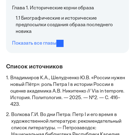
Глава 1. Исторические корни образа
1.1 Биографические и исторические
предпосылки создания образа последнего
новика
Показать все главы
Список источников
1.
Владимиров К.А., Шелудченко Ю.В. «России нужен
новый Пётр»: роль Петра I в истории России в
оценке академика А.В. Никитенко // Via in tempore.
История. Политология. — 2025. — №2. — С. 416–
423.
2.
Волкова Г.И. Во дни Петра: Петр I и его время в
художественной литературе: рекомендательный
список литературы. — Петрозаводск:
Национальная библиотека Республики Карелия,