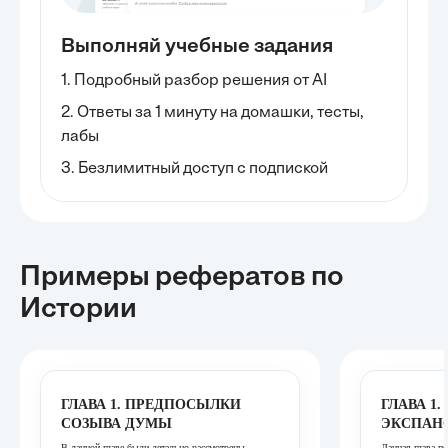
Выполняй учебные задания
1. Подробный разбор решения от AI
2. Ответы за 1 минуту на домашки, тесты,
лабы
3. Безлимитный доступ с подпиской
Примеры рефератов
по
Истории
ГЛАВА 1. ПРЕДПОСЫЛКИ
ГЛАВА 1
СОЗЫВА ДУМЫ
ЭКСПАН
В данной главе были детально рассмотрены
Данная глава п