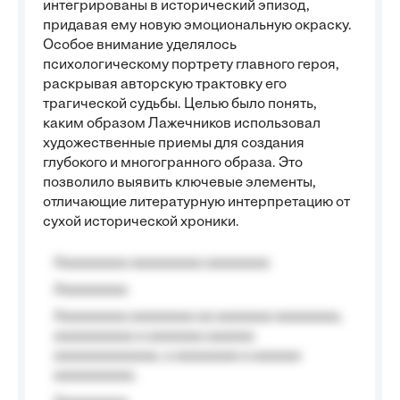
интегрированы в исторический эпизод,
придавая ему новую эмоциональную окраску.
Особое внимание уделялось
психологическому портрету главного героя,
раскрывая авторскую трактовку его
трагической судьбы. Целью было понять,
каким образом Лажечников использовал
художественные приемы для создания
глубокого и многогранного образа. Это
позволило выявить ключевые элементы,
отличающие литературную интерпретацию от
сухой исторической хроники.
Aaaaaaaaa aaaaaaaaa aaaaaaaa
Aaaaaaaaa
Aaaaaaaaa aaaaaaaa aa aaaaaaa aaaaaaaa,
aaaaaaaaaa a aaaaaaa aaaaaa
aaaaaaaaaaaaa, a aaaaaaaa a aaaaaa
aaaaaaaaaa.