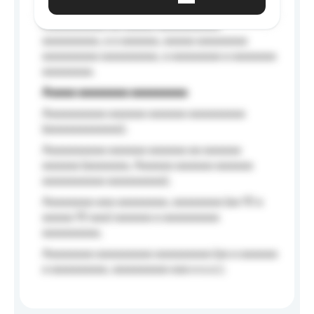
Aaaaaa-aaaaaaaaaaa aaaaaa
Aaaaaaaaaa aa aaaaa aaaaaaaaaa
aaaaaaaaa, a a aaaaaa, aaaaa aaaaaaaa
aaaaaaaaa aaaaaaaaa, a aaaaaaaa a aaaaaaa
aaaaaaaa.
Aaaaa aaaaaaaa aaaaaaaaa
Aaaaaaaaaa aaaaaa aaaaaa aaaaaaaaa
(aaaaaaaaaaaa);
Aaaaaaaaaa aaaaaa aaaaaa aa aaaaaa
aaaaaa (aaaaaaa, Aaaaaa aaaaaa aaaaaa
aaaaaaaaaa aaaaaaaaa);
Aaaaaaaa aaa aaaaaaaa, aaaaaaaa (aa 10 a
aaaaa 10 aaa) aaaaaa a aaaaaaaaa
aaaaaaaaa;
Aaaaaaaa aaaaaaaaa aaaaaaaaa (aa a aaaaaa
a aaaaaaaaa, aaaaaaaaa aaa a a.a.);