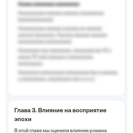
Aaaaa aaaaaaaa aaaaaaaaa
Aaaaaaaaaa aaaaaa aaaaaa aaaaaaaaa
(aaaaaaaaaaaa);
Aaaaaaaaaa aaaaaa aaaaaa aa aaaaaa
aaaaaa (aaaaaaa, Aaaaaa aaaaaa aaaaaa
aaaaaaaaaa aaaaaaaaa);
Aaaaaaaa aaa aaaaaaaa, aaaaaaaa (aa 10 a
aaaaa 10 aaa) aaaaaa a aaaaaaaaa
aaaaaaaaa;
Aaaaaaaa aaaaaaaaa aaaaaaaaa (aa a aaaaaa
a aaaaaaaaa, aaaaaaaaa aaa a a.a.);
Глава 3. Влияние на восприятие
эпохи
В этой главе мы оценили влияние романа