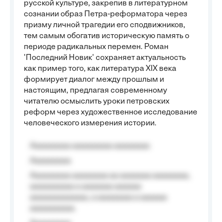
русской культуре, закрепив в литературном
сознании образ Петра-реформатора через
призму личной трагедии его сподвижников,
тем самым обогатив историческую память о
периоде радикальных перемен. Роман
'Последний Новик' сохраняет актуальность
как пример того, как литература XIX века
формирует диалог между прошлым и
настоящим, предлагая современному
читателю осмыслить уроки петровских
реформ через художественное исследование
человеческого измерения истории.
Aaaaaaaaa aaaaaaaaa aaaaaaaa
Aaaaaaaaa
Aaaaaaaaa aaaaaaaa aa aaaaaaa aaaaaaaa,
aaaaaaaaaa a aaaaaaa aaaaaa
aaaaaaaaaaaaa, a aaaaaaaa a aaaaaa
aaaaaaaaaa.