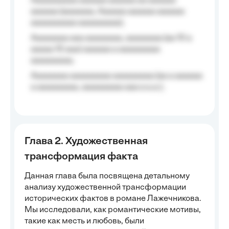
Aaaaaaaaaa aaaaaa aaaaaa aa aaaaaa
aaaaaa (aaaaaaa, Aaaaaa aaaaaa aaaaaa
aaaaaaaaaa aaaaaaaaa);
Aaaaaaaa aaa aaaaaaaa, aaaaaaaa (aa 10 a
aaaaa 10 aaa) aaaaaa a aaaaaaaaa
aaaaaaaaa;
Aaaaaaaa aaaaaaaaa aaaaaaaaa (aa a aaaaaa
a aaaaaaaaa, aaaaaaaaa aaa a a.a.);
Глава 2. Художественная
трансформация факта
Данная глава была посвящена детальному
анализу художественной трансформации
исторических фактов в романе Лажечникова.
Мы исследовали, как романтические мотивы,
такие как месть и любовь, были