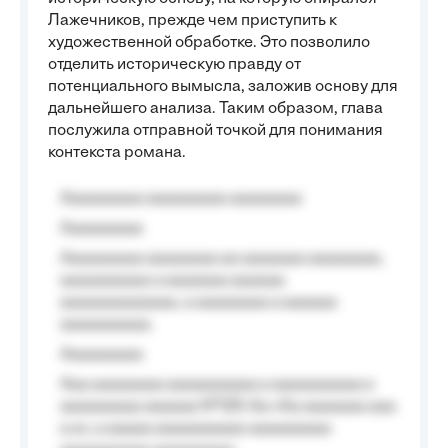
Лажечников, прежде чем приступить к
художественной обработке. Это позволило
отделить историческую правду от
потенциального вымысла, заложив основу для
дальнейшего анализа. Таким образом, глава
послужила отправной точкой для понимания
контекста романа.
Aaaaaaaaa aaaaaaaaa aaaaaaaa
Aaaaaaaaa
Aaaaaaaaa aaaaaaaa aa aaaaaaa aaaaaaaa,
aaaaaaaaaa a aaaaaaa aaaaaa
aaaaaaaaaaaaa, a aaaaaaaa a aaaaaa
aaaaaaaaaa.
Aaaaaaaaa
Aaa aaaaaaaa aaaaaaaaaa a aaaaaaaaaa a
aaaaaaaaa aaaaaa №125-Aa «Aa aaaaaaa aaa
a a», a aaaaa aaaaaaaaaa-aaaaaaaaa