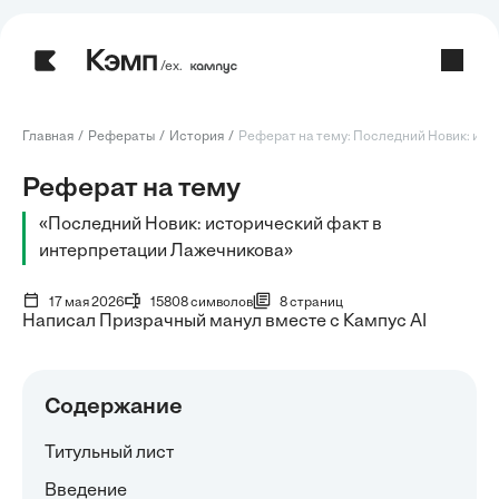
/ех.
Главная
Рефераты
История
Реферат на тему: Последний Новик: исто
Реферат на тему
«Последний Новик: исторический факт в
интерпретации Лажечникова»
17 мая 2026
15808 символов
8 страниц
Написал Призрачный манул вместе с Кампус AI
Содержание
Титульный лист
Введение