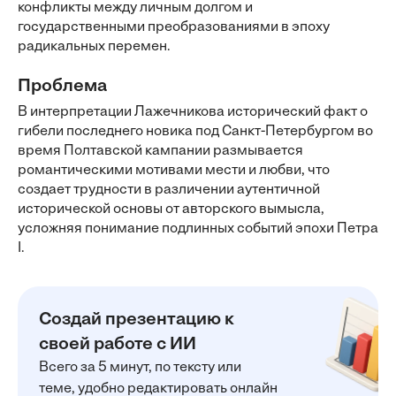
конфликты между личным долгом и
государственными преобразованиями в эпоху
радикальных перемен.
Проблема
В интерпретации Лажечникова исторический факт о
гибели последнего новика под Санкт-Петербургом во
время Полтавской кампании размывается
романтическими мотивами мести и любви, что
создает трудности в различении аутентичной
исторической основы от авторского вымысла,
усложняя понимание подлинных событий эпохи Петра
I.
Создай презентацию к
своей работе с ИИ
Всего за 5 минут, по тексту или
теме, удобно редактировать онлайн