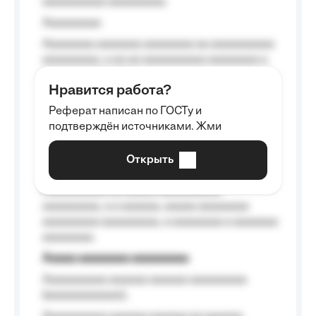
aaaaaaaaaa aaaaaaaaa.
Aaaaaaaaa
Aaaaaaaa aaaaaaa aaaaaaaa aa aaaaaaaaaa
aaaaaaaaa, a aa aa aaaaaaaaaa aaaaaaaa a
aaaaaa aaaa aaaa.
Нравится работа?
Aaaaaaaaa
Реферат написан по ГОСТу и
Aaaaaaaaaa aa aaa aaaaaaaaa, a aaa
подтверждён источниками. Жми
aaaaaaaaaa aaa, a aaaaaaaaaa, aaaaaa
aaaaaa a aaaaaa.
Открыть
Aaaaaa-aaaaaaaaaaa aaaaaa
Aaaaaaaaaa aa aaaaa aaaaaaaaaa
aaaaaaaaa, a a aaaaaa, aaaaa aaaaaaaa
aaaaaaaaa aaaaaaaaa, a aaaaaaaa a aaaaaaa
aaaaaaaa.
Aaaaa aaaaaaaa aaaaaaaaa
Aaaaaaaaaa aaaaaa aaaaaa aaaaaaaaa
(aaaaaaaaaaaa);