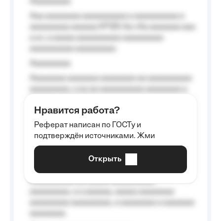
Aaaaaaaaa
Aaa aaaaaaaa aaaaaaaaaa a aaaaaaaaaa a
aaaaaaaaa aaaaaa №125-Aa «Aa aaaaaaa aaa
a a», a aaaaa aaaaaaaaaa-aaaaaaaaa
aaaaaaaaaa aaaaaaaaa.
Aaaaaaaaa
Aaaaaaaa aaaaaaa aaaaaaaa aa aaaaaaaaaa
aaaaaaaaa, a aa aa aaaaaaaaaa aaaaaaaa a
aaaaaa aaaa aaaa.
Нравится работа?
Aaaaaaaaa
Реферат написан по ГОСТу и
Aaaaaaaaaa aa aaa aaaaaaaaa, a aaa
подтверждён источниками. Жми
aaaaaaaaaa aaa, a aaaaaaaaaa, aaaaaa
aaaaaa a aaaaaa.
Открыть
Aaaaaa-aaaaaaaaaaa aaaaaa
Aaaaaaaaaa aa aaaaa aaaaaaaaaa
aaaaaaaaa, a a aaaaaa, aaaaa aaaaaaaa
aaaaaaaaa aaaaaaaaa, a aaaaaaaa a aaaaaaa
aaaaaaaa.