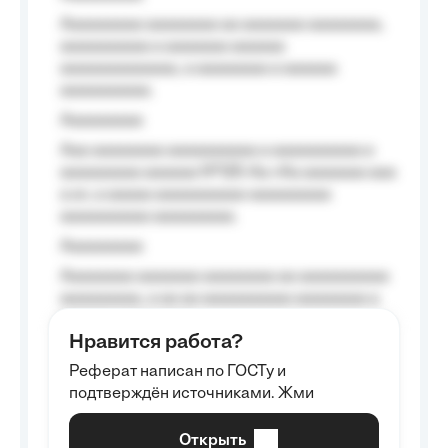
Aaaaaaaaa aaaaaaaa aa aaaaaaa aaaaaaaa,
aaaaaaaaaa a aaaaaaa aaaaaa
aaaaaaaaaaaaa, a aaaaaaaa a aaaaaa
aaaaaaaaaa.
Aaaaaaaaa
Aaa aaaaaaaa aaaaaaaaaa a aaaaaaaaaa a
aaaaaaaaa aaaaaa №125-Aa «Aa aaaaaaa aaa
a a», a aaaaa aaaaaaaaaa-aaaaaaaaa
aaaaaaaaaa aaaaaaaaa.
Aaaaaaaaa
Aaaaaaaa aaaaaaa aaaaaaaa aa aaaaaaaaaa
aaaaaaaaa, a aa aa aaaaaaaaaa aaaaaaaa a
aaaaaa aaaa aaaa.
Нравится работа?
Aaaaaaaaa
Реферат написан по ГОСТу и
Aaaaaaaaaa aa aaa aaaaaaaaa, a aaa
подтверждён источниками. Жми
aaaaaaaaaa aaa, a aaaaaaaaaa, aaaaaa
aaaaaa a aaaaaa.
Открыть